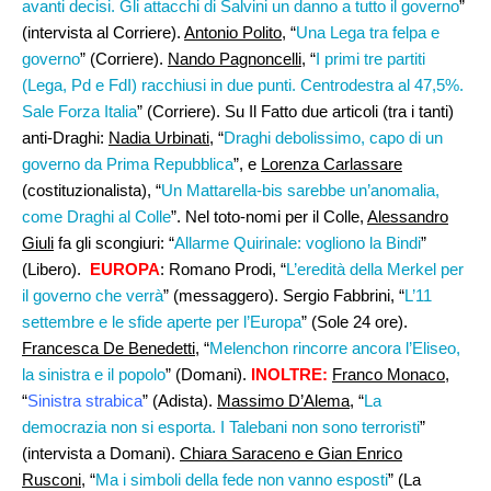
avanti decisi. Gli attacchi di Salvini un danno a tutto il governo
”
(intervista al Corriere).
Antonio Polito
, “
Una Lega tra felpa e
governo
” (Corriere).
Nando Pagnoncelli
, “
I primi tre partiti
(Lega, Pd e FdI) racchiusi in due punti. Centrodestra al 47,5%.
Sale Forza Italia
” (Corriere). Su Il Fatto due articoli (tra i tanti)
anti-Draghi:
Nadia Urbinati,
“
Draghi debolissimo, capo di un
governo da Prima Repubblica
”, e
Lorenza Carlassare
(costituzionalista), “
Un Mattarella-bis sarebbe un’anomalia,
come Draghi al Colle
”. Nel toto-nomi per il Colle,
Alessandro
Giuli
fa gli scongiuri: “
Allarme Quirinale: vogliono la Bindi
”
(Libero).
EUROPA
: Romano Prodi, “
L’eredità della Merkel per
il governo che verrà
” (messaggero). Sergio Fabbrini, “
L’11
settembre e le sfide aperte per l’Europa
” (Sole 24 ore).
Francesca De Benedetti
, “
Melenchon rincorre ancora l’Eliseo,
la sinistra e il popolo
” (Domani).
INOLTRE:
Franco Monaco
,
“
Sinistra strabica
” (Adista).
Massimo D’Alema,
“
La
democrazia non si esporta. I Talebani non sono terroristi
”
(intervista a Domani).
Chiara Saraceno e Gian Enrico
Rusconi,
“
Ma i simboli della fede non vanno esposti
” (La