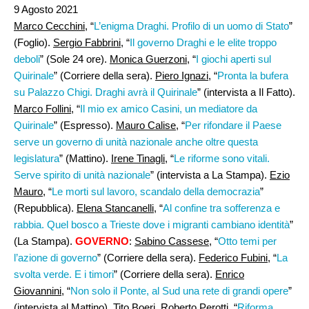
9 Agosto 2021
Marco Cecchini,
“
L’enigma Draghi. Profilo di un uomo di Stato
”
(Foglio).
Sergio Fabbrini
, “
Il governo Draghi e le elite troppo
deboli
” (Sole 24 ore).
Monica Guerzoni
, “
I giochi aperti sul
Quirinale
” (Corriere della sera).
Piero Ignazi
, “
Pronta la bufera
su Palazzo Chigi. Draghi avrà il Quirinale
” (intervista a Il Fatto).
Marco Follini
, “
Il mio ex amico Casini, un mediatore da
Quirinale
” (Espresso).
Mauro Calise,
“
Per rifondare il Paese
serve un governo di unità nazionale anche oltre questa
legislatura
” (Mattino).
Irene Tinagli
, “
Le riforme sono vitali.
Serve spirito di unità nazionale
” (intervista a La Stampa).
Ezio
Mauro
, “
Le morti sul lavoro, scandalo della democrazia
”
(Repubblica).
Elena Stancanelli
, “
Al confine tra sofferenza e
rabbia. Quel bosco a Trieste dove i migranti cambiano identità
”
(La Stampa).
GOVERNO
:
Sabino Cassese
, “
Otto temi per
l’azione di governo
” (Corriere della sera).
Federico Fubini
, “
La
svolta verde. E i timori
” (Corriere della sera).
Enrico
Giovannini,
“
Non solo il Ponte, al Sud una rete di grandi opere
”
(intervista al Mattino).
Tito Boeri, Roberto Perotti
, “
Riforma