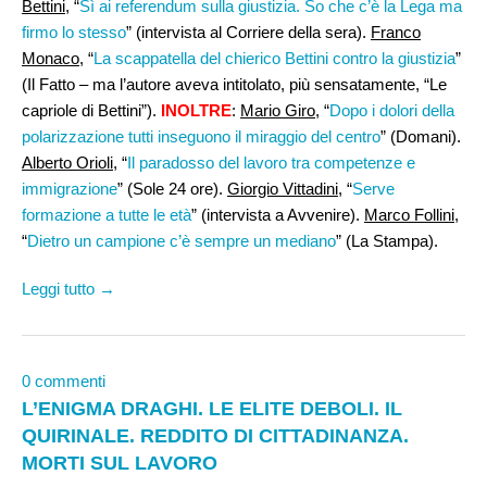
Bettini
, “
Sì ai referendum sulla giustizia. So che c’è la Lega ma
firmo lo stesso
” (intervista al Corriere della sera).
Franco
Monaco
, “
La scappatella del chierico Bettini contro la giustizia
”
(Il Fatto – ma l’autore aveva intitolato, più sensatamente, “Le
capriole di Bettini”).
INOLTRE
:
Mario Giro
, “
Dopo i dolori della
polarizzazione tutti inseguono il miraggio del centro
” (Domani).
Alberto Orioli
, “
Il paradosso del lavoro tra competenze e
immigrazione
” (Sole 24 ore).
Giorgio Vittadini
, “
Serve
formazione a tutte le età
” (intervista a Avvenire).
Marco Follini
,
“
Dietro un campione c’è sempre un mediano
” (La Stampa).
Leggi tutto →
0 commenti
L’ENIGMA DRAGHI. LE ELITE DEBOLI. IL
QUIRINALE. REDDITO DI CITTADINANZA.
MORTI SUL LAVORO