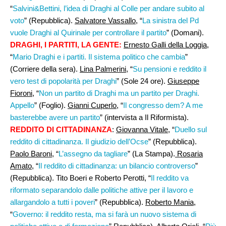
“
Salvini&Bettini, l’idea di Draghi al Colle per andare subito al
voto
” (Repubblica).
Salvatore Vassallo
, “
La sinistra del Pd
vuole Draghi al Quirinale per controllare il partito
” (Domani).
DRAGHI, I PARTITI, LA GENTE:
Ernesto Galli della Loggia
,
“
Mario Draghi e i partiti. Il sistema politico che cambia
”
(Corriere della sera).
Lina Palmerini,
“
Su pensioni e reddito il
vero test di popolarità per Draghi
” (Sole 24 ore).
Giuseppe
Fioroni,
“
Non un partito di Draghi ma un partito per Draghi.
Appello
” (Foglio).
Gianni Cuperlo
, “
Il congresso dem? A me
basterebbe avere un partito
” (intervista a Il Riformista).
REDDITO DI CITTADINANZA
:
Giovanna Vitale,
“
Duello sul
reddito di cittadinanza. Il giudizio dell’Ocse
” (Repubblica).
Paolo Baroni
, “
L’assegno da tagliare
” (La Stampa).
Rosaria
Amato
, “
Il reddito di cittadinanza: un bilancio controverso
”
(Repubblica). Tito Boeri e Roberto Perotti, “
Il reddito va
riformato separandolo dalle politiche attive per il lavoro e
allargandolo a tutti i poveri
” (Repubblica).
Roberto Mania,
“
Governo: il reddito resta, ma si farà un nuovo sistema di