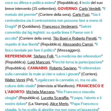
voce su difesa e politica estera
” (Repubblica); il
testo
del suo
breve intervento (15 settembre).
GOVERNO
:
Carlo Verdelli,
“
Il
metodo del premier
” (Corriere della sera).
Carlo Fusi
, “
Sia il
centrodestra sia il centrosinistra non possono fare a meno di
Draghi
” (Il Quotidiano).
Francesco Verderami
, “
Salvini
convertito dai big leghisti: su quella linea il Paese non ti
ascolta
” (Corriere della sera).
Tito Boeri e Roberto Perotti
, “
Il
rispetto di due libertà
” (Repubblica).
Alessandro Campi,
“
Il
fisico bestiale per fare il politico
” (Messaggero).
REFERENDUM
:
Stefano Folli
, “
La medicina dei referendum
”
(Repubblica).
Luigi Manconi,
“
Perché torna la partecipazione
”
(Repubblica).
CANNABIS
:
Roberto Saviano,
“
Il referendum
sulla cannabis fa male ai clan e salva i giovani
” (Corriere).
Walter Verini
(Pd), “
Legalizzare la cannabis sì, ma no alla
cultura dello sballo
” (intervista al Manifesto).
FRANCESCO E
L’ABORTO
:
Michela Marzano
, “
Ma Francesco stavolta
sbaglia
” (Repubblica).
Lucetta Scaraffia
, “
Il papa, l’aborto e il
nostro dolore
” (La Stampa).
Alice Merlo,
“
Papa Francesco
sbaglia. Io ho scelto di abortire ma non sono un’assassina
”