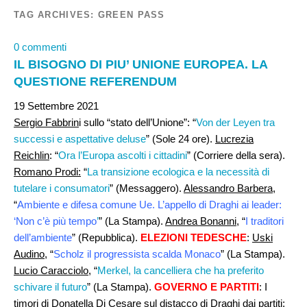
TAG ARCHIVES:
GREEN PASS
0 commenti
IL BISOGNO DI PIU’ UNIONE EUROPEA. LA
QUESTIONE REFERENDUM
19 Settembre 2021
Sergio Fabbrin
i sullo “stato dell’Unione”: “
Von der Leyen tra
successi e aspettative deluse
” (Sole 24 ore).
Lucrezia
Reichlin
: “
Ora l’Europa ascolti i cittadini
” (Corriere della sera).
Romano Prodi:
“
La transizione ecologica e la necessità di
tutelare i consumatori
” (Messaggero).
Alessandro Barbera
,
“
Ambiente e difesa comune Ue. L’appello di Draghi ai leader:
‘Non c’è più tempo
’
” (La Stampa).
Andrea Bonanni
, “
I traditori
dell’ambiente
” (Repubblica).
ELEZIONI TEDESCHE
:
Uski
Audino
, “
Scholz il progressista scalda Monaco
” (La Stampa).
Lucio Caracciolo
, “
Merkel, la cancelliera che ha preferito
schivare il futuro
” (La Stampa).
GOVERNO E PARTITI
: I
timori di
Donatella Di Cesare
sul distacco di Draghi dai partiti: