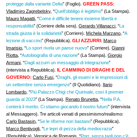
protegge dalla variante Delta
” (Foglio).
GREEN PASS
:
Vladimiro Zagrebelsky
, “
Quell’obbligo è legittimo
” (La Stampa).
Mauro Magatti,
“
Come è difficile tenere insieme libertà e
responsabilità
” (Corriere della sera).
Gerardo Villanacci
, “
La
strada giusta è la solidarietà
” (Corriere).
Michela Marzano
, “
A
lezione di vaccino
” (Repubblica).
GLI AZZURRI
:
Marco
Imarisio
, “
Lo sport rivela un paese nuovo
” (Corriere).
Gianni
Riotta
, “
Autobiografia di una nazione
” (La Stampa).
Giorgio
Armani
, “
Dagli azzurri un messaggio di integrazione
”
(intervista a Repubblica).
IL CAMMINO DI DRAGHI E DEL
GOVERNO:
Carlo Fusi,
“
Draghi, gli esami e le impressioni di
un settembre senza emergenze
” (Il Quotidiano).
Ilario
Lombardo
, “
Più Palazzo Chigi che Quirinale, così il premier
guarda al 2023
” (La Stampa).
Renato Brunetta
, “
Nella P.A.
conterà il merito. Ci stiamo giocando il nostro futuro
” (intervista
al Messaggero). Tre articoli venati di pessimismo/realismo:
Carlo Bastasin
, “
Se le riforme non bastano
” (Repubblica).
Marco Bentivogli
, “
Le lepri di pezza della mediocrazia
”
(Repubblica).
Veronica de Romanis
, “
Pnrr, senza tagli non c’è