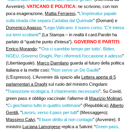
Avvenire).
VATICANO E POLITICA
: ne scrivono, con non
poca esagerazione,
Mattia Ferraresi,
“
L’imprimatur papale
sulla strada che separa Cartabia dal Quirinale
” (Domani) e
Domenico Agasso
, “
Lega-Vaticano: il nuovo corso. ‘C’è intesa
sui temi scottanti’
” (La Stampa – in realtà il card.Parolin ha
parlato di “qualche punto d’intesa”).
GOVERNO E PARTITI
:
Enrico Morando
: “
‘Ora ci sarebbe tempo per tutto’. Biden,
NGEU, Governo Draghi. Per i riformisti l’occasione è adesso
”
(Libertàeguale).
Marco Damilano
guarda al futuro della politica
italiana e la mette così: “
Non serve un De Gaulle
”
(L’Espresso). L’Avvenire dà spazio alla
Lettera aperta di 5
parlamentari a Draghi
sul ruolo del ministro Cingolani:
“
Transizione ecologica, il chiarimento necessario
”. Su Covid,
green pass e obbligo vaccinale: l’allarme di
Maurizio Molinari
,
“
Ci giochiamo tutto in quattro settimane
” (Repubblica);
Alberto
Gentili
, “
Lavoro, verso il pass per tutti
” (Messaggero);
Massimo Calvi
, “
Il buon diritto al non contagio
” (Avvenire). Il
ministro
Luciana Lamorgese
replica a Salvini: “
Green pass,