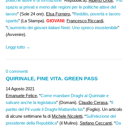
politiche attive e di formazione
” Repubblica).
Alberto Orioli
, “
Più
spazio ai privati e meno alle regioni per le politiche attive del
lavoro
” (Sole 24 ore).
Elsa Fornero,
“
Reddito, povertà e lavoro
sparito
” (La Stampa).
GIOVANI
:
Francesco Riccardi
,
“
L’aumento dei giovani italiani Neet. Uno spreco insostenibile
”
(Avvenire).
Leggi tutto →
0 commenti
QUIRINALE, FINE VITA. GREEN PASS
14 Agosto 2021
Emanuele Felice
, “
Come mandare Draghi al Quirinale e
salvare anche la legislatura
” (Domani).
Claudio Cerasa
, “
Il
partito del Pil vuole il Draghi-Mattarella bis
” (Foglio). Un articolo
di alcune settimane fa di
Michele Nicoletti
, “
Sull’elezione del
presidente della Repubblica
” (il Mulino).
Stefano Ceccanti
, “
Da