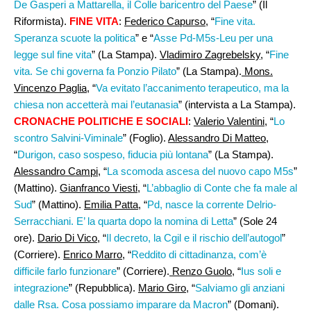
De Gasperi a Mattarella, il Colle baricentro del Paese
” (Il
Riformista).
FINE VITA
:
Federico Capurso
, “
Fine vita.
Speranza scuote la politica
” e “
Asse Pd-M5s-Leu per una
legge sul fine vita
” (La Stampa).
Vladimiro Zagrebelsky
, “
Fine
vita. Se chi governa fa Ponzio Pilato
” (La Stampa).
Mons.
Vincenzo Paglia
, “
Va evitato l’accanimento terapeutico, ma la
chiesa non accetterà mai l’eutanasia
” (intervista a La Stampa).
CRONACHE POLITICHE E SOCIALI
:
Valerio Valentini
, “
Lo
scontro Salvini-Viminale
” (Foglio).
Alessandro Di Matteo
,
“
Durigon, caso sospeso, fiducia più lontana
” (La Stampa).
Alessandro Campi
, “
La scomoda ascesa del nuovo capo M5s
”
(Mattino).
Gianfranco Viesti
, “
L’abbaglio di Conte che fa male al
Sud
” (Mattino).
Emilia Patta
, “
Pd, nasce la corrente Delrio-
Serracchiani. E’ la quarta dopo la nomina di Letta
” (Sole 24
ore).
Dario Di Vico
, “
Il decreto, la Cgil e il rischio dell’autogol
”
(Corriere).
Enrico Marro
, “
Reddito di cittadinanza, com’è
difficile farlo funzionare
” (Corriere).
Renzo Guolo
, “
Ius soli e
integrazione
” (Repubblica).
Mario Giro
, “
Salviamo gli anziani
dalle Rsa. Cosa possiamo imparare da Macron
” (Domani).