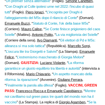
“
Un premier senza alternative
” (Foglio).
Simone Canettieri,
“
Con Draghi al Colle ipotesi urne nel 2022: l’incubo di quasi
tutti
” (Foglio).
Piero Ignazi
, “
L’incognita per Draghi è
l’atteggiamento del M5s dopo il rilancio di Conte
” (Domani).
Emanuele Buzzi,
“
Statuto di Conte, l’ok della base M5s
”
(Corriere).
Mauro Calise
, “
Se Conte finisce prigioniero del caos
5stelle
” (Mattino).
Antonio Polito
, “
La via migliorista dei 5stelle
”
(Corriere della sera).
Ilvo Diamanti
, “
Gli elettori di Pd e M5s:
alleanza sì ma solo tattica
” (Repubblica).
Marcello Sorgi
,
“
L’oscura lite tra Giorgetti e Salvini
” (La Stampa).
Emanuele
Felice,
“
L’estremismo mascherato di Giorgia Meloni
”
(Domani).
GIUSTIZIA
:
Luciano Violante
, “
La riforma
garantisce un giusto equilibrio tra libertà e autorità
” (intervista a
Il Riformista).
Mario Chiavario
, “
Un aspetto mancato della
riforma: la riparazione
” (Avvenire).
Giuliano Ferrara
,
“
Finalmente la parola alla difesa
” (Foglio).
VACCINI, GREEN
PASS
:
Francesco Rocca e Emanuele Capobianco
, “
Mentre
noi cavilliamo sul green pass tre quarti del mondo non ha il
vaccino
” (La Stampa). La replica di
Giorgio Agamben
, “
Se la