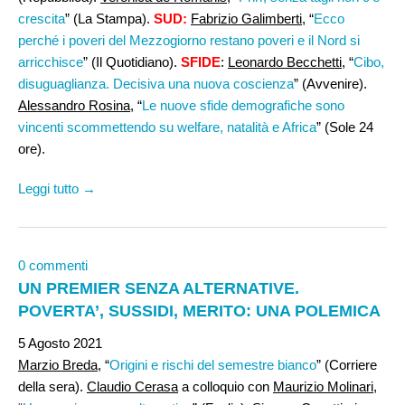
crescita
” (La Stampa).
SUD:
Fabrizio Galimberti
, “
Ecco
perché i poveri del Mezzogiorno restano poveri e il Nord si
arricchisce
” (Il Quotidiano).
SFIDE
:
Leonardo Becchetti
, “
Cibo,
disuguaglianza. Decisiva una nuova coscienza
” (Avvenire).
Alessandro Rosina,
“
Le nuove sfide demografiche sono
vincenti scommettendo su welfare, natalità e Africa
” (Sole 24
ore).
Leggi tutto →
0 commenti
UN PREMIER SENZA ALTERNATIVE.
POVERTA’, SUSSIDI, MERITO: UNA POLEMICA
5 Agosto 2021
Marzio Breda
, “
Origini e rischi del semestre bianco
” (Corriere
della sera).
Claudio Cerasa
a colloquio con
Maurizio Molinari
,