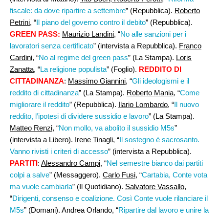
fiscale: da dove ripartire a settembre
” (Repubblica).
Roberto
Petrini,
“
Il piano del governo contro il debito
” (Repubblica).
GREEN PASS:
Maurizio Landini
, “
No alle sanzioni per i
lavoratori senza certificato
” (intervista a Repubblica).
Franco
Cardini
, “
No al regime del green pass
” (La Stampa).
Loris
Zanatta
, “
La religione populista
” (Foglio).
REDDITO DI
CITTADINANZA
:
Massimo Giannini
, “
Gli ideologismi e il
reddito di cittadinanza
” (La Stampa).
Roberto Mania
, “
Come
migliorare il reddito
” (Repubblica).
Ilario Lombardo
, “
Il nuovo
reddito, l’ipotesi di dividere sussidio e lavoro
” (La Stampa).
Matteo Renzi,
“
Non mollo, va abolito il sussidio M5s
”
(intervista a Libero).
Irene Tinagli
, “
Il sostegno è sacrosanto.
Vanno rivisti i criteri di accesso
” (intervista a Repubblica).
PARTITI
:
Alessandro Campi
, “
Nel semestre bianco dai partiti
colpi a salve
” (Messaggero).
Carlo Fusi
, “
Cartabia, Conte vota
ma vuole cambiarla
” (Il Quotidiano).
Salvatore Vassallo
,
“
Dirigenti, consenso e coalizione. Così Conte vuole rilanciare il
M5s
” (Domani). Andrea Orlando, “
Ripartire dal lavoro e unire la