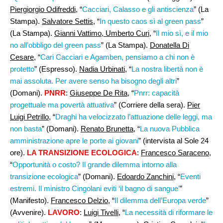
Piergiorgio Odifreddi
, “
Cacciari, Calasso e gli antiscienza
” (La
Stampa).
Salvatore Settis
, “
In questo caos sì al green pass
”
(La Stampa).
Gianni Vattimo, Umberto Curi,
“
Il mio sì, e il mio
no all’obbligo del green pass
” (La Stampa).
Donatella Di
Cesare
, “
Cari Cacciari e Agamben, pensiamo a chi non è
protetto
” (Espresso).
Nadia Urbinati
, “
La nostra libertà non è
mai assoluta. Per avere senso ha bisogno degli altri
”
(Domani).
PNRR
:
Giuseppe De Rita
, “
Pnrr: capacità
progettuale ma povertà attuativa
” (Corriere della sera).
Pier
Luigi Petrillo,
“
Draghi ha velocizzato l’attuazione delle leggi, ma
non basta
” (Domani).
Renato Brunetta,
“
La nuova Pubblica
amministrazione apre le porte ai giovani
” (intervista al Sole 24
ore).
LA TRANSIZIONE ECOLOGICA
:
Francesco Saraceno,
“
Opportunità o costo? Il grande dilemma intorno alla
transizione ecologica
” (Domani).
Edoardo Zanchini
, “
Eventi
estremi. Il ministro Cingolani eviti ‘il bagno di sangue’
”
(Manifesto).
Francesco Delzio
, “
Il dilemma dell’Europa verde
”
(Avvenire).
LAVORO
:
Luigi Tivelli
, “
La necessità di riformare le