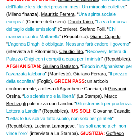
dell’Italia e le sfide dei prossimi mesi. Un miracolo collettivo
”
(Milano finanza).
Maurizio Ferrera
, “
Una spinta sociale
europea
” (Corriere della sera).
Danilo Taino
, “
La via tortuosa
del taglio delle emissioni
” (Corriere).
Stefano Folli
, “
Chi
manovra contro Mattarella
” (Repubblica).
Gianni Cuperlo
,
“
L’agenda Draghi è obbligata. Nessuno farà cadere il governo
”
(intervista a Il Riformista).
Claudio Tito
, “
Recovery, lettera di
Palazzo Chigi con i compiti a casa per i ministri
” (Repubblica).
AFGHANISTAN
:
Giuliano Battiston
, “
Esodo in Afghanistan per
l’avanzata talebana
” (Manifesto).
Giuliano Ferrara
, “
Il prezzo
della sconfitta
” (Foglio).
GREEN PASS
: un articolo
controcorrente, a difesa di Agamben e Cacciari, di
Giovanni
Orsina
, “
Lo scientismo e la libertà
” (La Stampa).
Marco
Bentivogli
polemizza con Landini: “
Gli estremisti per prudenza.
Lettera a Landini
” (Repubblica).
IUS SOLI
:
Giovanna Casadio
,
“
Letta: lo Ius soli va fatto subito, non solo per gli atleti
”
(Repubblica).
Luciana Lamorgese
, “
Ius soli anche a chi non
vince l’oro
” (intervista a La Stampa).
GIUSTIZIA:
Goffredo