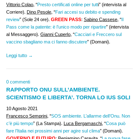
Vittorio Colao
, “
Presto certificati online per tutt
i” (intervista al
Corriere).
Dino Pesole,
“
Fari accesi su debito e spending
review
” (Sole 24 ore).
GREEN PASS
:
Sabino Cassese
, “
Il
Pass come la patente: è l’unico modo per ripartire
” (intervista
al Messaggero).
Gianni Cuperlo
, “
Cacciari e Freccero sul
vaccino sbagliano ma ci fanno discutere
” (Domani).
Leggi tutto →
0 commenti
RAPPORTO ONU SULL’AMBIENTE.
SCIENTISMO E LIBERTA’. TORNA LO IUS SOLI
10 Agosto 2021
Francesco Semprini,
“
SOS ambiente. L’allarme dell’Onu. Non
c’è più tempo
” (La Stampa).
Luca Bergamaschi
, “
Cosa può
fare l’Italia nei prossimi anni per agire sul clima
” (Domani).
GOVERNO E FUTURO
:
Beniamino Caravita,
“
La nuova fase