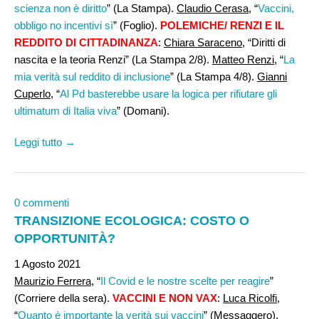
scienza non è diritto
” (La Stampa).
Claudio Cerasa
, “
Vaccini,
obbligo no incentivi sì
” (Foglio).
POLEMICHE/ RENZI E IL
REDDITO DI CITTADINANZA
:
Chiara Saraceno
, “Diritti di
nascita e la teoria Renzi” (La Stampa 2/8).
Matteo Renzi,
“
La
mia verità sul reddito di inclusione
” (La Stampa 4/8).
Gianni
Cuperlo
, “
Al Pd basterebbe usare la logica per rifiutare gli
ultimatum di Italia viva
” (Domani).
Leggi tutto →
0 commenti
TRANSIZIONE ECOLOGICA: COSTO O
OPPORTUNITÀ?
1 Agosto 2021
Maurizio Ferrera,
“
Il Covid e le nostre scelte per reagire
”
(Corriere della sera).
VACCINI E NON VAX
:
Luca Ricolfi
,
“
Quanto è importante la verità sui vaccini
” (Messaggero).