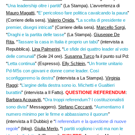
“
Una leadership oltre i partiti
” (La Stampa). L’avvertenza di
Mauro Magatti
, “
E’ pericoloso fare politica cavalcando la paura
”
(Corriere della sera).
Valerio Onida,
“
La scelta di presidente e
premier, disegni intricati
” (Corriere della sera).
Marcello Sorgi,
“
Draghi e la partita delle tasse
” (La Stampa).
Giuseppe De
Rita
, “
Tassare la casa in Italia è proprio un tabù
” (intervista a
Repubblica).
Lina Palmerini,
“
Le sfide dei quattro leader al voto
delle comunali
” (Sole 24 ore).
Susanna Turco
fa il punto sul Pd:
“
Letta continua
” (Espresso).
Elly Schlein
, “
Un fronte unitario
Pd-M5s con giovani e donne come leader. Così
sconfiggeremo la destra
” (intervista a La Stampa).
Virginia
Raggi
: “
L’argine della destra sono io. Michetti e Gualtieri
burattini
” (intervista a Il Fatto).
QUESTIONE REFERENDUM
:
Barbara Acquaviti
, “
Ora troppi referendum? I costituzionalisti
sono divisi
” Messaggero).
Stefano Ceccanti
, “
Aumentiamo il
numero minimo per le firme e abbassiamo il quorum
”
(intervista a Il Dubbio) e “
I referendum e la questione di nuove
regole
” (blog).
Giulia Merlo
, “
I partiti vogliono i voti ma non le