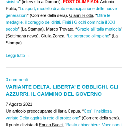
sinistra
” (intervista a Domani).
POST-OLIMPIADI
: Antonio
Polito, “
Lo sport, modello di auto emancipazione delle nuove
generazioni
” (Corriere della sera).
Gianni Riotta
, “
Oltre le
medaglie, il coraggio dei diritti. Finiti i Giochi comincia il XXI
secolo
” (La Stampa).
Marco Trovato
, “
Grazie all’Italia meticcia
”
(Settimana news).
Giulia Zonca
, “
Le sorprese olimpiche
” (La
Stampa).
Leggi tutto →
0 commenti
VARIANTE DELTA. LIBERTA’ E OBBLIGHI. GLI
AZZURRI. IL CAMMINO DEL GOVERNO
7 Agosto 2021
Un articolo preoccupante di
Ilaria Capua
, “
Così l’insidiosa
variate Delta aggira la rete di protezione
” (Corriere della sera).
Il punto di vista di
Enrico Bucci
, “
Basta chiacchiere. Vaccinarsi