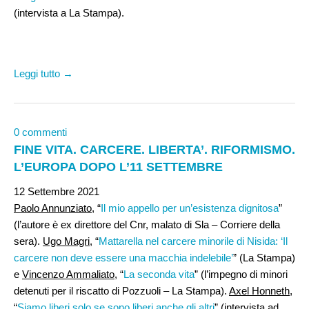
(intervista a La Stampa).
Leggi tutto →
0 commenti
FINE VITA. CARCERE. LIBERTA’. RIFORMISMO.
L’EUROPA DOPO L’11 SETTEMBRE
12 Settembre 2021
Paolo Annunziato
, “
Il mio appello per un’esistenza dignitosa
”
(l’autore è ex direttore del Cnr, malato di Sla – Corriere della
sera).
Ugo Magri
, “
Mattarella nel carcere minorile di Nisida: ‘Il
carcere non deve essere una macchia indelebile’
” (La Stampa)
e
Vincenzo Ammaliato
, “
La seconda vita
” (l’impegno di minori
detenuti per il riscatto di Pozzuoli – La Stampa).
Axel Honneth
,
“
Siamo liberi solo se sono liberi anche gli altri
” (intervista ad