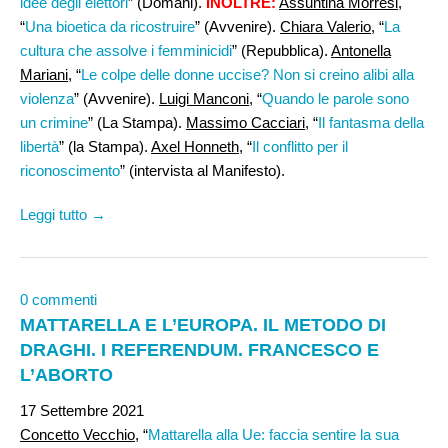
idee degli elettori
” (Domani).
INOLTRE:
Assuntina Morresi
,
“
Una bioetica da ricostruire
” (Avvenire).
Chiara Valerio
, “
La
cultura che assolve i femminicidi
” (Repubblica).
Antonella
Mariani,
“
Le colpe delle donne uccise? Non si creino alibi alla
violenza
” (Avvenire).
Luigi Manconi,
“
Quando le parole sono
un crimine
” (La Stampa).
Massimo Cacciari
, “
Il fantasma della
libertà
” (la Stampa).
Axel Honneth,
“
Il conflitto per il
riconoscimento
” (intervista al Manifesto).
Leggi tutto →
0 commenti
MATTARELLA E L’EUROPA. IL METODO DI
DRAGHI. I REFERENDUM. FRANCESCO E
L’ABORTO
17 Settembre 2021
Concetto Vecchio,
“
Mattarella alla Ue: faccia sentire la sua