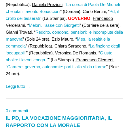
(Repubblica).
Daniela Preziosi
, “
La corsa di Paola De Micheli
che iuta il favorito Bonaccioni
” (Domani). Carlo Bertini, “
Pd, il
crollo dei tesserati
” (La Stampa).
GOVERNO
:
Francesco
Verderami
, “
Meloni, l’asse con Giorgetti
” (Corriere della sera).
Gianni Trovati
, “
Reddito, condono, pensioni: le incompiute della
manovra
” (Sole 24 ore).
Ezio Mauro
, “
Mes, la realtà e la
commedia
” (Repubblica).
Chiara Saraceno
, “
La finzione degli
‘occupabili’
” (Repubblica).
Veronica De Romanis
, “
Giusto
abolire i lavori ‘congrui’
” (La Stampa).
Francesco Clementi,
“
Camere, governo, autonomie: partiti alla sfida riforme
” (Sole
24 ore).
Leggi tutto →
0 commenti
IL PD, LA VOCAZIONE MAGGIORITARIA, IL
RAPPORTO CON LA MORALE