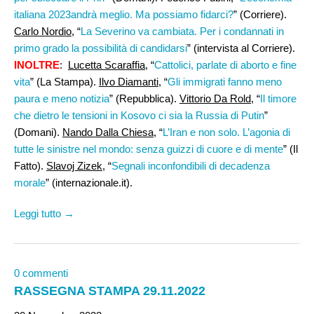
italiana 2023andrà meglio. Ma possiamo fidarci?
” (Corriere).
Carlo Nordio
, “
La Severino va cambiata. Per i condannati in
primo grado la possibilità di candidarsi
” (intervista al Corriere).
INOLTRE
:
Lucetta Scaraffia
, “
Cattolici, parlate di aborto e fine
vita
” (La Stampa).
Ilvo Diamanti
, “
Gli immigrati fanno meno
paura e meno notizia
” (Repubblica).
Vittorio Da Rold
, “
Il timore
che dietro le tensioni in Kosovo ci sia la Russia di Putin
”
(Domani).
Nando Dalla Chiesa
, “
L’Iran e non solo. L’agonia di
tutte le sinistre nel mondo: senza guizzi di cuore e di mente
” (Il
Fatto).
Slavoj Zizek
, “
Segnali inconfondibili di decadenza
morale
” (internazionale.it).
Leggi tutto →
0 commenti
RASSEGNA STAMPA 29.11.2022