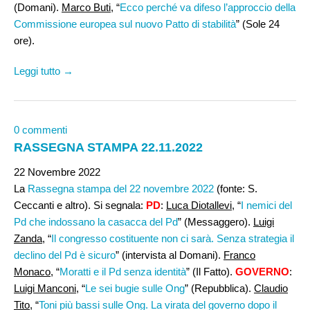
(Domani).
Marco Buti
, “
Ecco perché va difeso l’approccio della
Commissione europea sul nuovo Patto di stabilità
” (Sole 24
ore).
Leggi tutto →
0 commenti
RASSEGNA STAMPA 22.11.2022
22 Novembre 2022
La
Rassegna stampa del 22 novembre 2022
(fonte: S.
Ceccanti e altro). Si segnala:
PD
:
Luca Diotallevi,
“
I nemici del
Pd che indossano la casacca del Pd
” (Messaggero).
Luigi
Zanda
, “
Il congresso costituente non ci sarà. Senza strategia il
declino del Pd è sicuro
” (intervista al Domani).
Franco
Monaco
, “
Moratti e il Pd senza identità
” (Il Fatto).
GOVERNO
:
Luigi Manconi
, “
Le sei bugie sulle Ong
” (Repubblica).
Claudio
Tito,
“
Toni più bassi sulle Ong. La virata del governo dopo il