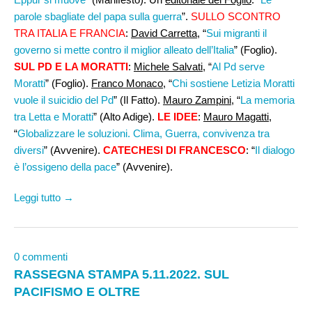
parole sbagliate del papa sulla guerra
”.
SULLO SCONTRO
TRA ITALIA E FRANCIA
:
David Carretta
, “
Sui migranti il
governo si mette contro il miglior alleato dell’Italia
” (Foglio).
SUL PD E LA MORATTI
:
Michele Salvati
, “
Al Pd serve
Moratti
” (Foglio).
Franco Monaco
, “
Chi sostiene Letizia Moratti
vuole il suicidio del Pd
” (Il Fatto).
Mauro Zampini
, “
La memoria
tra Letta e Moratti
” (Alto Adige).
LE IDEE
:
Mauro Magatti
,
“
Globalizzare le soluzioni. Clima, Guerra, convivenza tra
diversi
” (Avvenire).
CATECHESI DI FRANCESCO
: “
Il dialogo
è l’ossigeno della pace
” (Avvenire).
Leggi tutto →
0 commenti
RASSEGNA STAMPA 5.11.2022. SUL
PACIFISMO E OLTRE