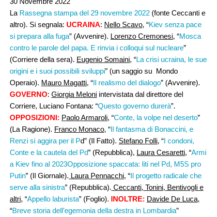
30 Novembre 2022
La
Rassegna stampa del 29 novembre 2022
(fonte Ceccanti e
altro). Si segnala:
UCRAINA
:
Nello Scavo
, “
Kiev senza pace
si prepara alla fuga
” (Avvenire).
Lorenzo Cremonesi
, “
Mosca
contro le parole del papa. E rinvia i colloqui sul nucleare
”
(Corriere della sera).
Eugenio Somaini,
“
La crisi ucraina, le sue
origini e i suoi possibili sviluppi
” (un saggio su Mondo
Operaio).
Mauro Magatti
, “
Il realismo del dialogo
” (Avvenire).
GOVERNO
:
Giorgia Meloni
intervistata dal direttore del
Corriere, Luciano Fontana: “
Questo governo durerà
”.
OPPOSIZIONI:
Paolo Armaroli,
“
Conte, la volpe nel deserto
”
(La Ragione).
Franco Monaco,
“
Il fantasma di Bonaccini, e
Renzi si aggira per il P
d” (Il Fatto).
Stefano Folli
, “
I condoni,
Conte e la cautela del Pd
” (Repubblica),
Laura Cesaretti
, “
Armi
a Kiev fino al 2023Opposizione spaccata: liti nel Pd, M5S pro
Putin
” (Il Giornale).
Laura Pennacchi,
“
Il progetto radicale che
serve alla sinistra
” (Repubblica).
Ceccanti, Tonini, Bentivogli e
altri,
“
Appello laburista
” (Foglio).
INOLTRE:
Davide De Luca
,
“
Breve storia dell’egemonia della destra in Lombardia
”