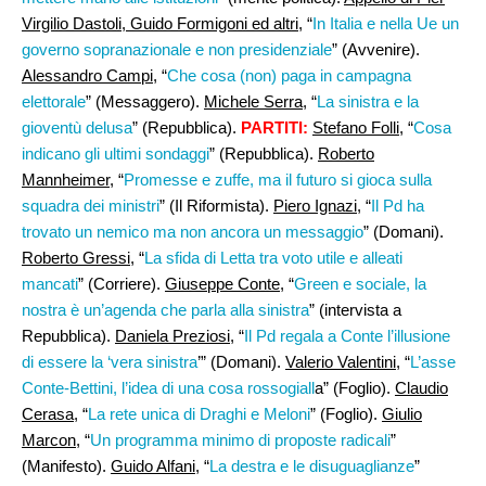
Virgilio Dastoli, Guido Formigoni ed altri,
“
In Italia e nella Ue un
governo sopranazionale e non presidenziale
” (Avvenire).
Alessandro Campi
, “
Che cosa (non) paga in campagna
elettorale
” (Messaggero).
Michele Serra
, “
La sinistra e la
gioventù delusa
” (Repubblica).
PARTITI:
Stefano Folli,
“
Cosa
indicano gli ultimi sondaggi
” (Repubblica).
Roberto
Mannheimer,
“
Promesse e zuffe, ma il futuro si gioca sulla
squadra dei ministri
” (Il Riformista).
Piero Ignazi
, “
Il Pd ha
trovato un nemico ma non ancora un messaggio
” (Domani).
Roberto Gressi
, “
La sfida di Letta tra voto utile e alleati
mancati
” (Corriere).
Giuseppe Conte
, “
Green e sociale, la
nostra è un’agenda che parla alla sinistra
” (intervista a
Repubblica).
Daniela Preziosi,
“
Il Pd regala a Conte l’illusione
di essere la ‘vera sinistra
’” (Domani).
Valerio Valentini
, “
L’asse
Conte-Bettini, l’idea di una cosa rossogiall
a” (Foglio).
Claudio
Cerasa,
“
La rete unica di Draghi e Meloni
” (Foglio).
Giulio
Marcon
, “
Un programma minimo di proposte radicali
”
(Manifesto).
Guido Alfani
, “
La destra e le disuguaglianze
”