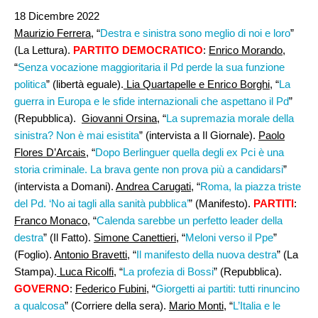
18 Dicembre 2022
Maurizio Ferrera,
“
Destra e sinistra sono meglio di noi e loro
”
(La Lettura).
PARTITO DEMOCRATICO
:
Enrico Morando
,
“
Senza vocazione maggioritaria il Pd perde la sua funzione
politica
” (libertà eguale).
Lia Quartapelle e Enrico Borghi
, “
La
guerra in Europa e le sfide internazionali che aspettano il Pd
”
(Repubblica).
Giovanni Orsina,
“
La supremazia morale della
sinistra? Non è mai esistita
” (intervista a Il Giornale).
Paolo
Flores D’Arcais
, “
Dopo Berlinguer quella degli ex Pci è una
storia criminale. La brava gente non prova più a candidarsi
”
(intervista a Domani).
Andrea Carugati,
“
Roma, la piazza triste
del Pd. ‘No ai tagli alla sanità pubblica’
” (Manifesto).
PARTITI
:
Franco Monaco
, “
Calenda sarebbe un perfetto leader della
destra
” (Il Fatto).
Simone Canettieri
, “
Meloni verso il Ppe
”
(Foglio).
Antonio Bravetti
, “
Il manifesto della nuova destra
” (La
Stampa).
Luca Ricolfi,
“
La profezia di Bossi
” (Repubblica).
GOVERNO
:
Federico Fubini,
“
Giorgetti ai partiti: tutti rinuncino
a qualcosa
” (Corriere della sera).
Mario Monti
, “
L’Italia e le