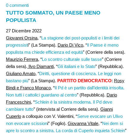
0 commenti
TUTTO SOMMATO, UN PAESE MENO
POPULISTA
27 Dicembre 2022
Giovanni Orsina,
“
La stagione dei post-populisti e i limiti dei
progressist
i” (La Stampa).
Dario Di Vico
, “
Il Paese è meno
populista ma chiede efficienza ed equità
” (Corriere della sera).
Maurizio Ferrera
, “
Lo scontro culturale sulle tasse
” (Corriere
della sera).
Ilvo Diamanti
, “
Gli italiani e lo Stato
” (Repubblica).
Giuliano Amato
, “
Diritti, questione di coscienza. Le leggi non
bastano più
” (La Stampa).
PARTITO DEMOCRATICO
:
Rosy
Bindi e Franco Monaco
, “
Il Pd è un partito dall’identità irrisolta.
Non tutti i cattolici guardano al centro
” (Repubblica).
Dario
Franceschini,
“
Schlein è la sinistra moderna. Il Pd deve
cambiare tutto
” (intervista al Corriere della sera).
Gianni
Cuperlo
a colloquio con V. Valentini, “
Serve evocare un Ulivo
non evocare scission
i” (Foglio).
Giovanna Vitale
, “
Nei dem si
apre lo scontro a sinistra. La corda di Cuperlo inquieta Schlein
”