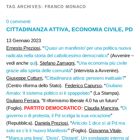
TAG ARCHIVES:
FRANCO MONACO
0 commenti
CITTADINANZA ATTIVA, ECONOMIA CIVILE, PD
13 Gennaio 2023
Ernesto Preziosi,
“
’Quasi un manifesto’ per una politica nuova
radicata nella storia del cattolicesimo democratico
” (Avvenire –
vedi anche
qui
).
Stefano Zamagni,
“
Una economia più civile
grazie alla spinta delle comunità
” (intervista a Avvenire).
Giuseppe Cotturri,
“
Cittadinanza attiva: pensiero inattuale?
”
(Centro riforma dello Stato).
Federico Capurso
, “
Giuliano
Amato: ‘il sistema politico si è spappolato’
” (La Stampa).
Giuliano Ferrara,
“Il riformismo liberale 4.0 ha un futuro”
(Foglio).
PARTITO DEMOCRATICO:
Claudia Mancina
, “
Di
governo o di protesta, il Pd scelga la sua vocazione
”
(Repubblica).
Daniela Preziosi
, “
Articolo 1 dice sì al Pd ma
solo se c’è il ‘nuovo Manifesto’
” (Foglio).
Giovanna Vitale
,
“
’Manca una linea’. ‘Divisi’. ‘Distanti’. Un sondaggio interno al