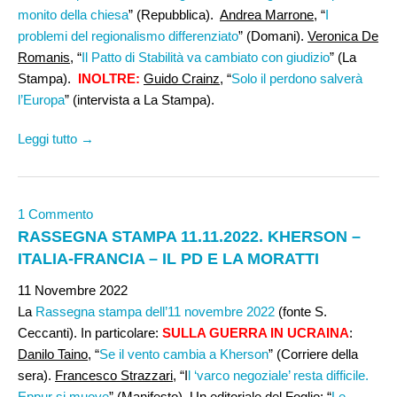
monito della chiesa
” (Repubblica).
Andrea Marrone
, “
I
problemi del regionalismo differenziato
” (Domani).
Veronica De
Romanis,
“
Il Patto di Stabilità va cambiato con giudizio
” (La
Stampa).
INOLTRE:
Guido Crainz,
“
Solo il perdono salverà
l’Europa
” (intervista a La Stampa).
Leggi tutto →
1 Commento
RASSEGNA STAMPA 11.11.2022. KHERSON –
ITALIA-FRANCIA – IL PD E LA MORATTI
11 Novembre 2022
La
Rassegna stampa dell’11 novembre 2022
(fonte S.
Ceccanti). In particolare:
SULLA GUERRA IN UCRAINA
:
Danilo Taino
, “
Se il vento cambia a Kherson
” (Corriere della
sera).
Francesco Strazzari
, “I
l ‘varco negoziale’ resta difficile.
Eppur si muove
” (Manifesto). Un
editoriale del Foglio
: “
Le