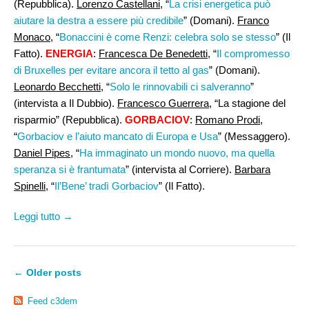
(Repubblica).
Lorenzo Castellani,
“
La crisi energetica può
aiutare la destra a essere più credibile
” (Domani).
Franco
Monaco
, “
Bonaccini è come Renzi: celebra solo se stesso
” (Il
Fatto).
ENERGIA
:
Francesca De Benedetti
, “
Il compromesso
di Bruxelles per evitare ancora il tetto al gas
” (Domani).
Leonardo Becchetti,
“
Solo le rinnovabili ci salveranno
”
(intervista a Il Dubbio).
Francesco Guerrera
, “La stagione del
risparmio” (Repubblica).
GORBACIOV
:
Romano Prodi
,
“
Gorbaciov e l’aiuto mancato di Europa e Usa
” (Messaggero).
Daniel Pipes
, “
Ha immaginato un mondo nuovo, ma quella
speranza si è frantumata
” (intervista al Corriere).
Barbara
Spinelli,
“
Il’Bene’ tradì Gorbaciov
” (Il Fatto).
Leggi tutto →
←
Older posts
Feed c3dem