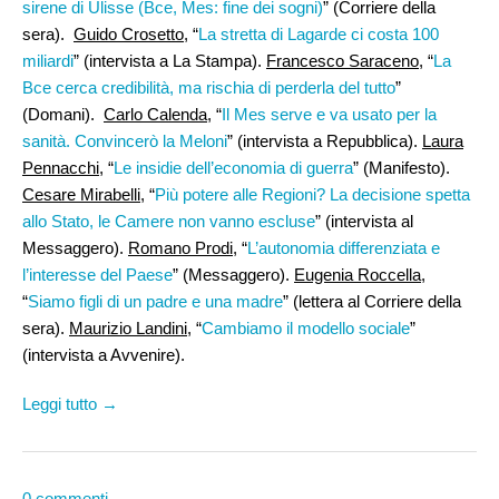
sirene di Ulisse (Bce, Mes: fine dei sogni)
” (Corriere della
sera).
Guido Crosetto,
“
La stretta di Lagarde ci costa 100
miliardi
” (intervista a La Stampa).
Francesco Saraceno
, “
La
Bce cerca credibilità, ma rischia di perderla del tutto
”
(Domani).
Carlo Calenda
, “
Il Mes serve e va usato per la
sanità. Convincerò la Meloni
” (intervista a Repubblica).
Laura
Pennacchi
, “
Le insidie dell’economia di guerra
” (Manifesto).
Cesare Mirabelli
, “
Più potere alle Regioni? La decisione spetta
allo Stato, le Camere non vanno escluse
” (intervista al
Messaggero).
Romano Prodi
, “
L’autonomia differenziata e
l’interesse del Paese
” (Messaggero).
Eugenia Roccella
,
“
Siamo figli di un padre e una madre
” (lettera al Corriere della
sera).
Maurizio Landini,
“
Cambiamo il modello sociale
”
(intervista a Avvenire).
Leggi tutto →
0 commenti