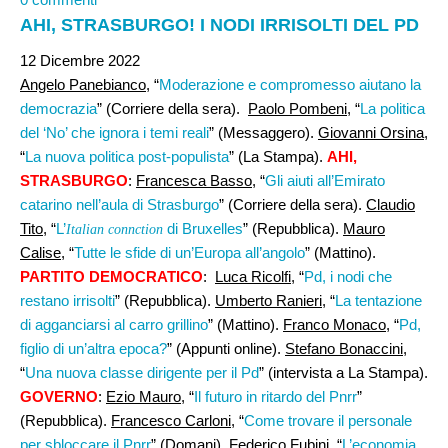
AHI, STRASBURGO! I NODI IRRISOLTI DEL PD
12 Dicembre 2022
Angelo Panebianco
, “
Moderazione e compromesso aiutano la
democrazia
” (Corriere della sera).
Paolo Pombeni
, “
La politica
del ‘No’ che ignora i temi reali
” (Messaggero).
Giovanni Orsina
,
“
La nuova politica post-populista
” (La Stampa).
AHI,
STRASBURGO
:
Francesca Basso
, “
Gli aiuti all’Emirato
catarino nell’aula di Strasburgo
” (Corriere della sera).
Claudio
Tito
, “
L’
di Bruxelles
” (Repubblica).
Mauro
Italian connction
Calise
, “
Tutte le sfide di un’Europa all’angolo
” (Mattino).
PARTITO DEMOCRATICO
:
Luca Ricolfi,
“
Pd, i nodi che
restano irrisolti
” (Repubblica).
Umberto Ranieri,
“
La tentazione
di agganciarsi al carro grillino
” (Mattino).
Franco Monaco
, “
Pd,
figlio di un’altra epoca?
” (Appunti online).
Stefano Bonaccini
,
“
Una nuova classe dirigente per il Pd
” (intervista a La Stampa).
GOVERNO
:
Ezio Mauro
, “
Il futuro in ritardo del Pnrr
”
(Repubblica).
Francesco Carloni
, “
Come trovare il personale
per sbloccare il Pnrr
” (Domani). Federico Fubini, “
L’economia