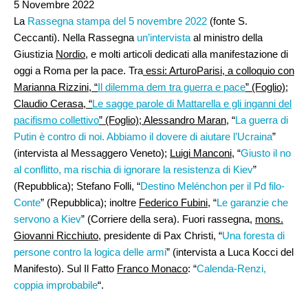
5 Novembre 2022
La
Rassegna stampa del 5 novembre 2022
(fonte S.
Ceccanti). Nella Rassegna
un’intervista
al ministro della
Giustizia
Nordio
, e molti articoli dedicati alla manifestazione di
oggi a Roma per la pace. Tra
essi: ArturoParisi, a colloquio con
Marianna Rizzini, “
Il dilemma dem tra guerra e pace
” (Foglio);
Claudio Cerasa, “
Le sagge parole di Mattarella e gli inganni del
pacifismo collettivo
” (Foglio); Alessandro Maran
, “
La guerra di
Putin è contro di noi. Abbiamo il dovere di aiutare l’Ucraina
”
(intervista al Messaggero Veneto);
Luigi Manconi
, “
Giusto il no
al conflitto, ma rischia di ignorare la resistenza di Kiev
”
(Repubblica); Stefano Folli, “
Destino Melénchon per il Pd filo-
Conte
” (Repubblica); inoltre
Federico Fubini
, “
Le garanzie che
servono a Kiev
” (Corriere della sera). Fuori rassegna,
mons.
Giovanni Ricchiuto
, presidente di Pax Christi, “
Una foresta di
persone contro la logica delle armi
” (intervista a Luca Kocci del
Manifesto). Sul Il Fatto
Franco Monaco
: “
Calenda-Renzi,
coppia improbabile
“.