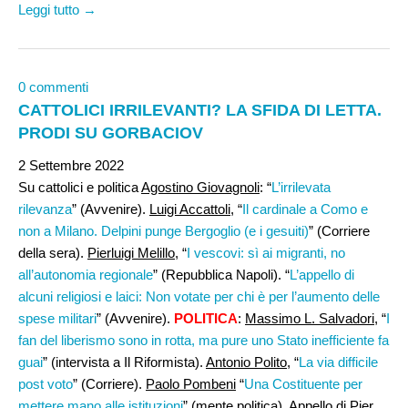
Leggi tutto →
0 commenti
CATTOLICI IRRILEVANTI? LA SFIDA DI LETTA.
PRODI SU GORBACIOV
2 Settembre 2022
Su cattolici e politica
Agostino Giovagnoli
: “
L’irrilevata
rilevanza
” (Avvenire).
Luigi Accattoli
, “
Il cardinale a Como e
non a Milano. Delpini punge Bergoglio (e i gesuiti)
” (Corriere
della sera).
Pierluigi Melillo
, “
I vescovi: sì ai migranti, no
all’autonomia regionale
” (Repubblica Napoli). “
L’appello di
alcuni religiosi e laici: Non votate per chi è per l’aumento delle
spese militari
” (Avvenire).
POLITICA
:
Massimo L. Salvadori,
“
I
fan del liberismo sono in rotta, ma pure uno Stato inefficiente fa
guai
” (intervista a Il Riformista).
Antonio Polito
, “
La via difficile
post voto
” (Corriere).
Paolo Pombeni
“
Una Costituente per
mettere mano alle istituzioni
” (mente politica).
Appello di Pier