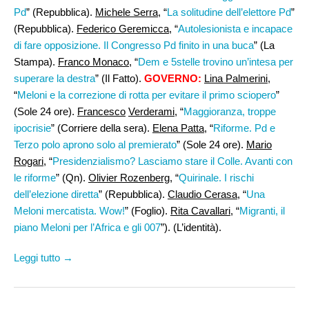
Pd
” (Repubblica).
Michele Serra,
“
La solitudine dell’elettore Pd
”
(Repubblica).
Federico Geremicca
, “
Autolesionista e incapace
di fare opposizione. Il Congresso Pd finito in una buca
” (La
Stampa).
Franco Monaco
, “
Dem e 5stelle trovino un’intesa per
superare la destra
” (Il Fatto).
GOVERNO:
Lina Palmerini,
“
Meloni e la correzione di rotta per evitare il primo sciopero
”
(Sole 24 ore).
Francesco
Verderami
, “
Maggioranza, troppe
ipocrisie
” (Corriere della sera).
Elena Patta,
“
Riforme. Pd e
Terzo polo aprono solo al premierato
” (Sole 24 ore).
Mario
Rogari,
“
Presidenzialismo? Lasciamo stare il Colle. Avanti con
le riforme
” (Qn).
Olivier Rozenberg
, “
Quirinale. I rischi
dell’elezione diretta
” (Repubblica).
Claudio Cerasa
, “
Una
Meloni mercatista. Wow!
” (Foglio).
Rita Cavallari,
“
Migranti, il
piano Meloni per l’Africa e gli 007
”). (L’identità).
Leggi tutto →