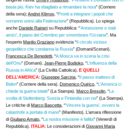
basta più. Kiev ha sbagliato a rimandare la resa
” (Corriere
della sera);
Andrej Klimov
, “
Pronti a integrare i popoli che
vorranno unirsi alla Federazione
” (Repubblica). Lo spiega
anche
Daniele Raineri
su Repubblica: “
‘Annessione e stati
amici’, il piano del Cremlino per smembrare l’Ucraina
”. Ma
l’esperto
Manlio Graziano
evidenzia “
Il circolo vizioso
geopolitico che condanna la Russia
” (Domani/Scenari).
Francesca De Benedetti
, “
A Mosca va in scena la crisi
dell’Onu
” (Domani).
Jean-Pierre Bodjoko
, “
L’influenza della
Russia in Africa
” (La Civiltà Cattolica).
E QUELLI
DELL’AMERICA
:
Giuseppe Sarcina
, “
Il passo inatteso di
Biden
” (Corriere della sera).
Domenico Quirico
, “
L’America ci
chiede la guerra totale
” (La Stampa).
Marco Bresolin
, “
La
svolta di Stoltenberg: Svezia e Finlandia con noi
” (La Stampa).
Le critiche di
Marco Bascetta
, “
’Vincere la guerra’, ovvero la
catastrofe a portata di mano
” (Manifesto). L’amara riflessione
di
Giuliano Amato
, “
La nostra missione è fallita
” (Venerdì di
Repubblica).
ITALIA
: Le considerazioni di
Giovanni Maria