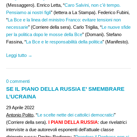
(Messaggero). Enrico Letta, “
Caro Salvini, non c’è tempo.
Pensiamo ai nostri figli
” (lettera a La Stampa). Federico Fubini,
“
La Bce e la linea del ministro Franco: evitare tensioni non
necessarie
” (Corriere della sera). Carlo Trigilia, “
Le nuove sfide
per la politica dopo le mosse della Bce
” (Domani). Stefano
Fassina, “
La Bce e le responsabilità della politica
” (Manifesto).
Leggi tutto →
0 commenti
SE IL PIANO DELLA RUSSIA E’ SMEMBRARE
L’UCRAINA
29 Aprile 2022
Antonio Polito
, “
Le scelte nette dei cattolici democratici
”
(Corriere della sera).
I PIANI DELLA RUSSIA
: due rivelatrici
interviste a due autorevoli esponenti dell’attuale classe
dirigente russa:
Dmitry Rodionov
, “
Prendere il Donbass non ci