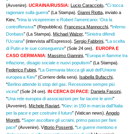
(Avvenire).
UCRAINA/RUSSIA:
Lucio Caracciolo,
“
Ci tocca
ragionare sulla guerra
” (La Stampa).
Gianni Riotta
, inviato a
Kiev, “
Irina la vicepremier e Robert l’americano: ‘Ora la
controffensiva
’” (Repubblica).
Francesca Mannocchi,
“
Inferno
Donbass
” (La Stampa).
Michael Walzer,
“
Sinistra difendi
l’Ucraina
” (intervista all’Espresso).
Sergio Fabbrini,
“
La scelta
di Putin e le sue conseguenze
” (Sole 24 ore).
EUROPA E
CASO GERMANIA
:
Massimo Giannini
, “
Europa in fiamme tra
inflazione, disagio sociale e nuovi populismi
” (La Stampa).
Federico Fubini
, “
La Germania blocca gli aiuti dell’Unione
europea a Kiev
” (Corriere della sera).
Isabella Bufacchi,
“
Berlino attende lo stop del gas. Recessione sempre più
vicina
” (Sole 24 ore).
IN CERCA DI PACE
:
Daniela Fassini
,
“
Una rete europea di associazioni per far tacere le armi
”
(Avvenire).
Michele Raviart,
“
Kiev: in 150 in marcia dall’Italia
per la pace e per costruire il futuro
” (Vatican news).
Angelo
Moretti
, “
Saper ascoltare gli ucraini, primo passo per fare
pace
” (Avvenire). V
ittorio Possenti,
“
Le guerre mentono e