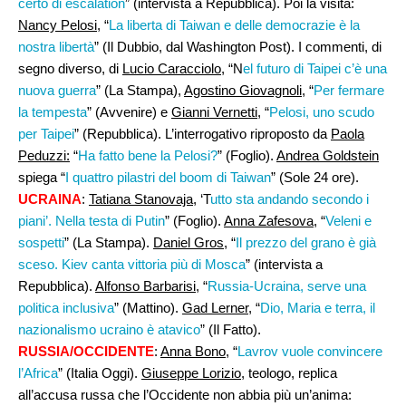
certo di escalation
” (intervista a Repubblica). Poi la visita:
Nancy Pelosi,
“
La liberta di Taiwan e delle democrazie è la
nostra libertà
” (Il Dubbio, dal Washington Post). I commenti, di
segno diverso, di
Lucio Caracciolo
, “N
el futuro di Taipei c’è una
nuova guerra
” (La Stampa),
Agostino Giovagnoli
, “
Per fermare
la tempesta
” (Avvenire) e
Gianni Vernetti
, “
Pelosi, uno scudo
per Taipei
” (Repubblica). L’interrogativo riproposto da
Paola
Peduzzi:
“
Ha fatto bene la Pelosi?
” (Foglio).
Andrea Goldstein
spiega “
I quattro pilastri del boom di Taiwan
” (Sole 24 ore).
UCRAINA
:
Tatiana Stanovaja
, ‘T
utto sta andando secondo i
piani’. Nella testa di Putin
” (Foglio).
Anna Zafesova
, “
Veleni e
sospetti
” (La Stampa).
Daniel Gros
, “
Il prezzo del grano è già
sceso. Kiev canta vittoria più di Mosca
” (intervista a
Repubblica).
Alfonso Barbarisi,
“
Russia-Ucraina, serve una
politica inclusiva
” (Mattino).
Gad Lerner
, “
Dio, Maria e terra, il
nazionalismo ucraino è atavico
” (Il Fatto).
RUSSIA/OCCIDENTE
:
Anna Bono
, “
Lavrov vuole convincere
l’Africa
” (Italia Oggi).
Giuseppe Lorizio
, teologo, replica
all’accusa russa che l’Occidente non abbia più un’anima: