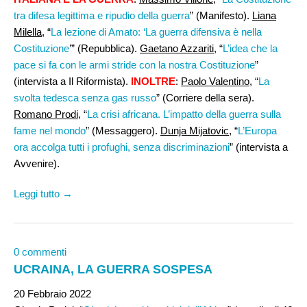
tra difesa legittima e ripudio della guerra
” (Manifesto).
Liana
Milella
, “
La lezione di Amato: ‘La guerra difensiva è nella
Costituzione
’” (Repubblica).
Gaetano Azzariti
, “
L’idea che la
pace si fa con le armi stride con la nostra Costituzione
”
(intervista a Il Riformista).
INOLTRE
:
Paolo Valentino
, “
La
svolta tedesca senza gas russo
” (Corriere della sera).
Romano Prodi
, “
La crisi africana. L’impatto della guerra sulla
fame nel mondo
” (Messaggero).
Dunja Mijatovic
, “
L’Europa
ora accolga tutti i profughi, senza discriminazioni
” (intervista a
Avvenire).
Leggi tutto →
0 commenti
UCRAINA, LA GUERRA SOSPESA
20 Febbraio 2022