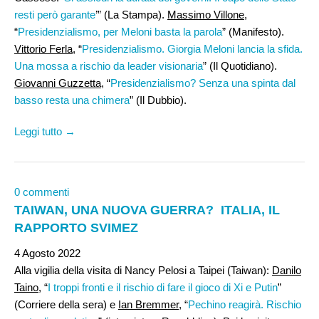
resti però garante
’” (La Stampa).
Massimo Villone
,
“
Presidenzialismo, per Meloni basta la parola
” (Manifesto).
Vittorio Ferla
, “
Presidenzialismo. Giorgia Meloni lancia la sfida.
Una mossa a rischio da leader visionaria
” (Il Quotidiano).
Giovanni Guzzetta
, “
Presidenzialismo? Senza una spinta dal
basso resta una chimera
” (Il Dubbio).
Leggi tutto →
0 commenti
TAIWAN, UNA NUOVA GUERRA? ITALIA, IL
RAPPORTO SVIMEZ
4 Agosto 2022
Alla vigilia della visita di Nancy Pelosi a Taipei (Taiwan):
Danilo
Taino
, “
I troppi fronti e il rischio di fare il gioco di Xi e Putin
”
(Corriere della sera) e
Ian Bremmer
, “
Pechino reagirà. Rischio