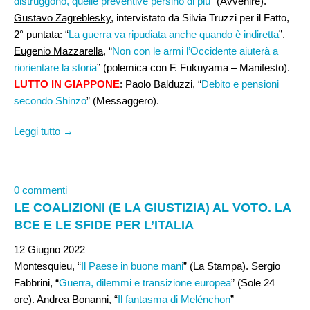
distruggono, quelle preventive persino di più
” (Avvenire).
Gustavo Zagreblesky
, intervistato da Silvia Truzzi per il Fatto,
2° puntata: “
La guerra va ripudiata anche quando è indiretta
”.
Eugenio Mazzarella
, “
Non con le armi l’Occidente aiuterà a
riorientare la storia
” (polemica con F. Fukuyama – Manifesto).
LUTTO IN
GIAPPONE
:
Paolo Balduzzi
, “
Debito e pensioni
secondo Shinzo
” (Messaggero).
Leggi tutto →
0 commenti
LE COALIZIONI (E LA GIUSTIZIA) AL VOTO. LA
BCE E LE SFIDE PER L’ITALIA
12 Giugno 2022
Montesquieu, “
Il Paese in buone mani
” (La Stampa). Sergio
Fabbrini, “
Guerra, dilemmi e transizione europea
” (Sole 24
ore). Andrea Bonanni, “
Il fantasma di Melénchon
”