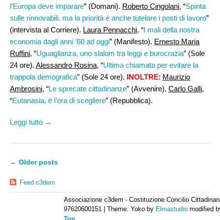
l’Europa deve imparare
” (Domani).
Roberto Cingolani,
“
Spinta
sulle rinnovabili, ma la priorità è anche tutelare i posti di lavoro
”
(intervista al Corriere).
Laura Pennacchi
, “
I mali della nostra
economia dagli anni ’60 ad oggi
” (Manifesto).
Ernesto Maria
Ruffini
, “
Uguaglianza, uno slalom tra leggi e burocrazia
” (Sole
24 ore).
Alessandro Rosina,
“
Ultima chiamata per evitare la
trappola demografica
” (Sole 24 ore).
INOLTRE
:
Maurizio
Ambrosini
, “
Le sprecate cittadinanze
” (Avvenire).
Carlo Galli
,
“
Eutanasia, è l’ora di scegliere
” (Repubblica).
Leggi tutto →
←
Older posts
Feed c3dem
Associazione c3dem - Costituzione Concilio Cittadinan
97620600151
|
Theme: Yoko by
Elmastudio
modified 
Top