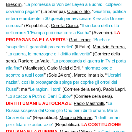
Bresolin
, “
La promessa di Von der Leyen a Bucha: i colpevoli
dovranno pagare
” (La Stampa).
Claudio Tito
, “
Giustizia, politica
estera e ambiente: i 30 quesiti per avvicinare Kiev alla Unione
europea
” (Repubblica).
Corella Cianci
, “
Il sindaco della città
dell’orrore: ‘L’Europa può rinascere a Bucha
” (Avvenire).
LA
PROPAGANDA E LA VERITA’
:
Gad Lerner
, “
Bucha e i
‘sospettosi’, garantisti pro carnefici
” (Il Fatto).
Maurizio Ferrera
,
“
La guerra, le menzogne e il diritto alla verità
” (Corriere della
sera).
Raniero La Valle
, “
La propaganda di guerra in Tv ci porta
alla fine
” (Manifesto).
Carlo Melzi d’Eril
, “
Informazione e
scontro a tutti i costi
” (Sole 24 ore).
Marco Imarisio
, “
‘Ucraini
nazisti’, così la propaganda spinge per coprire gli orrori dei
Russi
”; ma “
Le ragioni, i torti
” (Corriere della sera).
Paolo Lepri,
“
Lo scacco a Putin di Danil Dubov
” (Corriere della sera).
DIRITTI UMANI E AUTOCRAZIE
:
Paolo Mastrolilli
, “
La
Russia sospesa dal Consiglio Onu per i diritti umani. Ma la
Cina vota no
” (Repubblica).
Maurizio Molinari
, “
I diritti umani
per sfidare le autocrazie
” (Repubblica).
LA COSTITUZIONE
ITALIANA E LA GUERRA
:
Massimo Villone
, “
La Costituzione