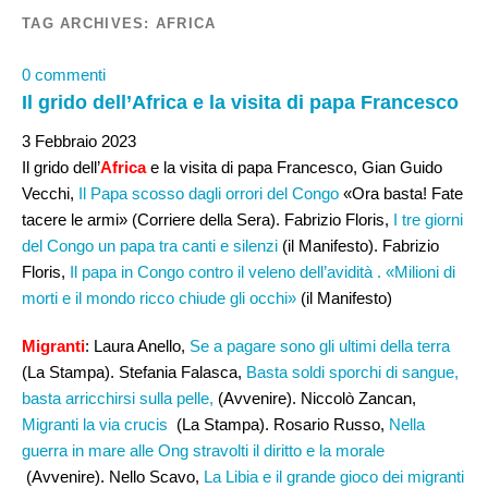
TAG ARCHIVES:
AFRICA
0 commenti
Il grido dell’Africa e la visita di papa Francesco
3 Febbraio 2023
Il grido dell’
Africa
e la visita di papa Francesco, Gian Guido
Vecchi,
Il Papa scosso dagli orrori del Congo
«Ora basta! Fate
tacere le armi» (Corriere della Sera). Fabrizio Floris,
I tre giorni
del Congo un papa tra canti e silenzi
(il Manifesto). Fabrizio
Floris,
Il papa in Congo contro il veleno dell’avidità . «Milioni di
morti e il mondo ricco chiude gli occhi»
(il Manifesto)
Migranti
: Laura Anello,
Se a pagare sono gli ultimi della terra
(La Stampa). Stefania Falasca,
Basta soldi sporchi di sangue,
basta arricchirsi sulla pelle,
(Avvenire). Niccolò Zancan,
Migranti la via crucis
(La Stampa). Rosario Russo,
Nella
guerra in mare alle Ong stravolti il diritto e la morale
(Avvenire). Nello Scavo,
La Libia e il grande gioco dei migranti