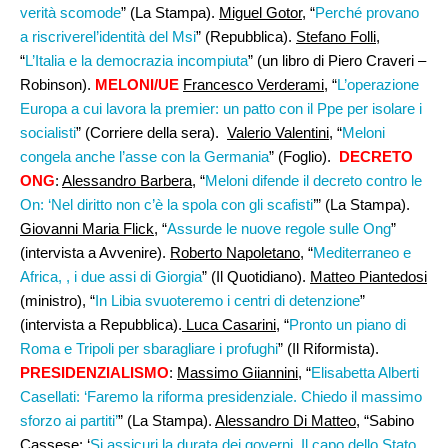
verità scomode
” (La Stampa).
Miguel Gotor
, “
Perché provano
a riscriverel’identità del Msi
” (Repubblica).
Stefano Folli
,
“
L’Italia e la democrazia incompiuta
” (un libro di Piero Craveri –
Robinson).
MELONI/UE
Francesco Verderami,
“
L’operazione
Europa a cui lavora la premier: un patto con il Ppe per isolare i
socialisti
” (Corriere della sera).
Valerio Valentini
, “
Meloni
congela anche l’asse con la Germania
” (Foglio).
DECRETO
ONG
:
Alessandro Barbera
, “
Meloni difende il decreto contro le
On: ‘Nel diritto non c’è la spola con gli scafisti
’” (La Stampa).
Giovanni Maria Flick
, “
Assurde le nuove regole sulle Ong
”
(intervista a Avvenire).
Roberto Napoletano
, “
Mediterraneo e
Africa, , i due assi di Giorgia
” (Il Quotidiano).
Matteo Piantedosi
(ministro), “
In Libia svuoteremo i centri di detenzione
”
(intervista a Repubblica).
Luca Casarini
, “
Pronto un piano di
Roma e Tripoli per sbaragliare i profughi
” (Il Riformista).
PRESIDENZIALISMO
:
Massimo Giiannini,
“
Elisabetta Alberti
Casellati: ‘Faremo la riforma presidenziale. Chiedo il massimo
sforzo ai partiti’
” (La Stampa).
Alessandro Di Matteo
, “Sabino
Cassese: ‘
Si assicuri la durata dei governi. Il capo dello Stato