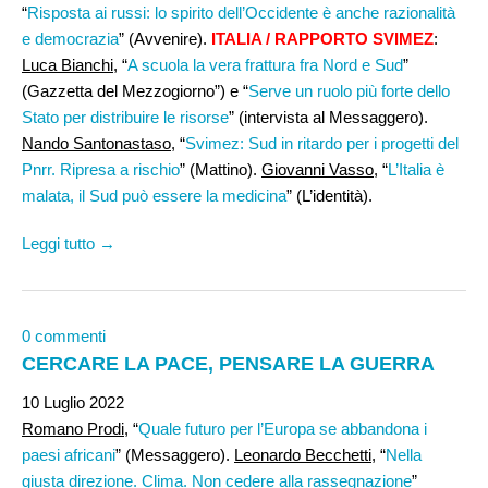
“
Risposta ai russi: lo spirito dell’Occidente è anche razionalità
e democrazia
” (Avvenire).
ITALIA / RAPPORTO SVIMEZ
:
Luca Bianchi
, “
A scuola la vera frattura fra Nord e Sud
”
(Gazzetta del Mezzogiorno”) e “
Serve un ruolo più forte dello
Stato per distribuire le risorse
” (intervista al Messaggero).
Nando Santonastaso
, “
Svimez: Sud in ritardo per i progetti del
Pnrr. Ripresa a rischio
” (Mattino).
Giovanni Vasso
, “
L’Italia è
malata, il Sud può essere la medicina
” (L’identità).
Leggi tutto →
0 commenti
CERCARE LA PACE, PENSARE LA GUERRA
10 Luglio 2022
Romano Prodi,
“
Quale futuro per l’Europa se abbandona i
paesi africani
” (Messaggero).
Leonardo Becchetti,
“
Nella
giusta direzione. Clima. Non cedere alla rassegnazione
”