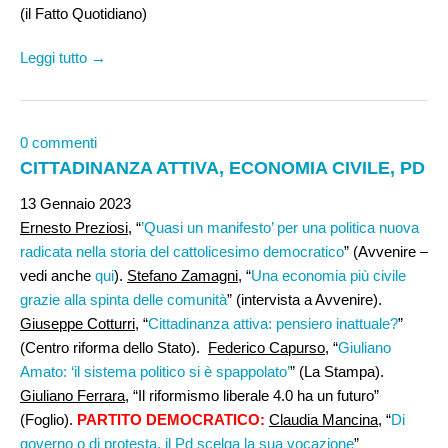
(il Fatto Quotidiano)
Leggi tutto →
0 commenti
CITTADINANZA ATTIVA, ECONOMIA CIVILE, PD
13 Gennaio 2023
Ernesto Preziosi,
“
’Quasi un manifesto’ per una politica nuova
radicata nella storia del cattolicesimo democratico
” (Avvenire –
vedi anche
qui
).
Stefano Zamagni,
“
Una economia più civile
grazie alla spinta delle comunità
” (intervista a Avvenire).
Giuseppe Cotturri,
“
Cittadinanza attiva: pensiero inattuale?
”
(Centro riforma dello Stato).
Federico Capurso
, “
Giuliano
Amato: ‘il sistema politico si è spappolato’
” (La Stampa).
Giuliano Ferrara,
“Il riformismo liberale 4.0 ha un futuro”
(Foglio).
PARTITO DEMOCRATICO:
Claudia Mancina
, “
Di
governo o di protesta, il Pd scelga la sua vocazione
”