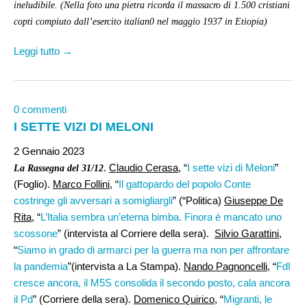
ineludibile. (Nella foto una pietra ricorda il massacro di 1.500 cristiani
copti compiuto dall’esercito italian0 nel maggio 1937 in Etiopia)
Leggi tutto →
0 commenti
I SETTE VIZI DI MELONI
2 Gennaio 2023
.
Claudio Cerasa,
“
I sette vizi di Meloni
”
La Rassegna del 31/12
(Foglio).
Marco Follini
, “
Il gattopardo del popolo Conte
costringe gli avversari a somigliargli
” (“Politica)
Giuseppe De
Rita,
“
L’Italia sembra un’eterna bimba. Finora è mancato uno
scossone
” (intervista al Corriere della sera).
Silvio Garattini,
“
Siamo in grado di armarci per la guerra ma non per affrontare
la pandemia
”(intervista a La Stampa).
Nando Pagnoncelli
, “
FdI
cresce ancora, il M5S consolida il secondo posto, cala ancora
il Pd
” (Corriere della sera).
Domenico Quirico
, “
Migranti, le