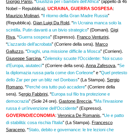
Giorgio Parisi,
“
Giustizia per i bambini dell’Africa
” (appello di 46
Nobel – Repubblica).
UCRAINA,
GUERRA SOSPESA
:
Maurizio Molinari
, “
Il ritorno della Gran Madre Russia
”
(Repubblica).
Gian Luigi Da Rold
, “
In Ucraina manca solo la
scintilla. Putin davanti a un bivio strategico
” (Domani).
Gigi
Riva
, “
Guerra sospesa
” (Espresso).
Franco Venturini
,
“
L’azzardo dell’acrobata
” (Corriere della sera).
Marco
Galluzzo,
“
Draghi, una missione difficile a Mosca
” (Corriere).
Giuseppe Sarcina
, “
Zelensky scuote l’Occidente: ‘Noi scuso
d’Europa, aiutateci’
” (Corriere della sera).
Anna Zafesova
, “
Se
la diplomazia russa parla come don Corleone
” e “
Quel pretesto
dello Zar per per un blitz nel Donbass
” (La Stampa).
Sergio
Romano
, “
Perché ora tutto può accadere
” (Corriere della
sera). S
ergio Fabbrini
, “
Europa sul filo tra protezione e
democrazia
” (Sole 24 ore).
Gastone Breccia
, “
Ma l’invasione
russa è un’invenzione dell’Occidente
” (Espresso).
GOVERNO/ECONOMIA
:
Veronica De Romanis
, “
Ue e patto
di stabilità: cosa rischia l’Italia
” (La Stampa).
Francesco
Saraceno,
“
Stato, debito e governance: le tre lezioni che