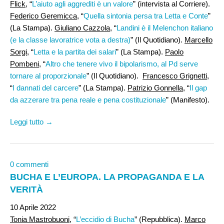
Flick
, “
L’aiuto agli aggrediti è un valore
” (intervista al Corriere).
Federico Geremicca
, “
Quella sintonia persa tra Letta e Conte
”
(La Stampa).
Giuliano Cazzola
, “
Landini è il Melenchon italiano
(e la classe lavoratrice vota a destra)
” (Il Quotidiano).
Marcello
Sorgi
, “
Letta e la partita dei salari
” (La Stampa).
Paolo
Pombeni
, “
Altro che tenere vivo il bipolarismo, al Pd serve
tornare al proporzionale
” (Il Quotidiano).
Francesco Grignetti
,
“
I dannati del carcere
” (La Stampa).
Patrizio Gonnella
, “
Il gap
da azzerare tra pena reale e pena costituzionale
” (Manifesto).
Leggi tutto →
0 commenti
BUCHA E L’EUROPA. LA PROPAGANDA E LA
VERITÀ
10 Aprile 2022
Tonia Mastrobuoni
, “
L’eccidio di Bucha
” (Repubblica).
Marco