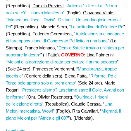
(Repubblica).
Daniela Preziosi
, “
Articolo 1 dice sì al Pd ma
solo se c’è il ‘nuovo Manifesto’
” (Foglio).
Giovanna Vitale
,
“
’Manca una linea’. ‘Divisi’. ‘Distanti’. Un sondaggio interno al
Pd
” (Repubblica).
Michele Serra,
“
La solitudine dell’elettore Pd
”
(Repubblica).
Federico Geremicca
, “
Autolesionista e incapace
di fare opposizione. Il Congresso Pd finito in una buca
” (La
Stampa).
Franco Monaco
, “
Dem e 5stelle trovino un’intesa per
superare la destra
” (Il Fatto).
GOVERNO:
Lina Palmerini,
“
Meloni e la correzione di rotta per evitare il primo sciopero
”
(Sole 24 ore).
Francesco
Verderami
, “
Maggioranza, troppe
ipocrisie
” (Corriere della sera).
Elena Patta,
“
Riforme. Pd e
Terzo polo aprono solo al premierato
” (Sole 24 ore).
Mario
Rogari,
“
Presidenzialismo? Lasciamo stare il Colle. Avanti con
le riforme
” (Qn).
Olivier Rozenberg
, “
Quirinale. I rischi
dell’elezione diretta
” (Repubblica).
Claudio Cerasa
, “
Una
Meloni mercatista. Wow!
” (Foglio).
Rita Cavallari,
“
Migranti, il
piano Meloni per l’Africa e gli 007
”). (L’identità).
Leggi tutto →