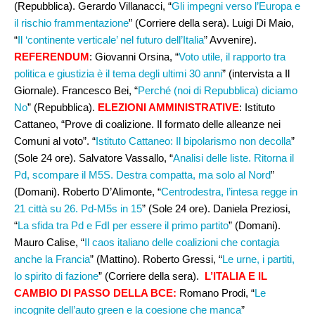
(Repubblica). Gerardo Villanacci, “
Gli impegni verso l’Europa e
il rischio frammentazione
” (Corriere della sera). Luigi Di Maio,
“
Il ‘continente verticale’ nel futuro dell’Italia
” Avvenire).
REFERENDUM
: Giovanni Orsina, “
Voto utile, il rapporto tra
politica e giustizia è il tema degli ultimi 30 anni
” (intervista a Il
Giornale). Francesco Bei, “
Perché (noi di Repubblica) diciamo
No
” (Repubblica).
ELEZIONI AMMINISTRATIVE
: Istituto
Cattaneo, “Prove di coalizione. Il formato delle alleanze nei
Comuni al voto”. “
Istituto Cattaneo: Il bipolarismo non decolla
”
(Sole 24 ore). Salvatore Vassallo, “
Analisi delle liste. Ritorna il
Pd, scompare il M5S. Destra compatta, ma solo al Nord
”
(Domani). Roberto D’Alimonte, “
Centrodestra, l’intesa regge in
21 città su 26. Pd-M5s in 15
” (Sole 24 ore). Daniela Preziosi,
“
La sfida tra Pd e FdI per essere il primo partito
” (Domani).
Mauro Calise, “
Il caos italiano delle coalizioni che contagia
anche la Francia
” (Mattino). Roberto Gressi, “
Le urne, i partiti,
lo spirito di fazione
” (Corriere della sera).
L’ITALIA E I
L
CAMBIO DI PASSO DELLA BCE:
Romano Prodi, “
Le
incognite dell’auto green e la coesione che manca
”