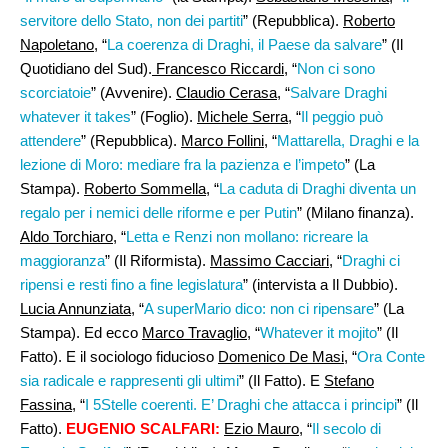
servitore dello Stato, non dei partiti
” (Repubblica).
Roberto
Napoletano,
“
La coerenza di Draghi, il Paese da salvare
” (Il
Quotidiano del Sud).
Francesco Riccardi
, “
Non ci sono
scorciatoie
” (Avvenire).
Claudio Cerasa
, “
Salvare Draghi
whatever it takes
” (Foglio).
Michele Serra
, “
Il peggio può
attendere
” (Repubblica).
Marco Follini,
“
Mattarella, Draghi e la
lezione di Moro: mediare fra la pazienza e l’impeto
” (La
Stampa).
Roberto Sommella
, “
La caduta di Draghi diventa un
regalo per i nemici delle riforme e per Putin
” (Milano finanza).
Aldo Torchiaro,
“
Letta e Renzi non mollano: ricreare la
maggioranza
” (Il Riformista).
Massimo Cacciari
, “
Draghi ci
ripensi e resti fino a fine legislatura
” (intervista a Il Dubbio).
Lucia Annunziata
, “
A superMario dico: non ci ripensare
” (La
Stampa). Ed ecco
Marco Travaglio
, “
Whatever it mojito
” (Il
Fatto). E il sociologo fiducioso
Domenico De Masi
, “
Ora Conte
sia radicale e rappresenti gli ultimi
” (Il Fatto). E
Stefano
Fassina
, “
I 5Stelle coerenti. E’ Draghi che attacca i principi
” (Il
Fatto).
EUGENIO SCALFARI:
Ezio Mauro
, “
Il secolo di