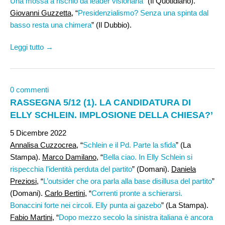
Una mossa a rischio da leader visionaria
” (Il Quotidiano).
Giovanni Guzzetta
, “
Presidenzialismo? Senza una spinta dal
basso resta una chimera
” (Il Dubbio).
Leggi tutto →
0 commenti
RASSEGNA 5/12 (1). LA CANDIDATURA DI
ELLY SCHLEIN. IMPLOSIONE DELLA CHIESA?’
5 Dicembre 2022
Annalisa Cuzzocrea
, “
Schlein e il Pd. Parte la sfida
” (La
Stampa).
Marco Damilano
, “
Bella ciao. In Elly Schlein si
rispecchia l’identità perduta del partito
” (Domani).
Daniela
Preziosi,
“
L’outsider che ora parla alla base disillusa del partito
”
(Domani).
Carlo Bertini
, “
Correnti pronte a schierarsi.
Bonaccini forte nei circoli. Elly punta ai gazebo
” (La Stampa).
Fabio Martini
, “
Dopo mezzo secolo la sinistra italiana è ancora