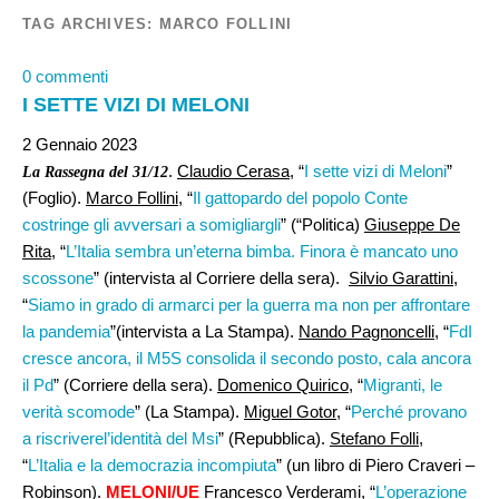
TAG ARCHIVES:
MARCO FOLLINI
0 commenti
I SETTE VIZI DI MELONI
2 Gennaio 2023
.
Claudio Cerasa,
“
I sette vizi di Meloni
”
La Rassegna del 31/12
(Foglio).
Marco Follini
, “
Il gattopardo del popolo Conte
costringe gli avversari a somigliargli
” (“Politica)
Giuseppe De
Rita,
“
L’Italia sembra un’eterna bimba. Finora è mancato uno
scossone
” (intervista al Corriere della sera).
Silvio Garattini,
“
Siamo in grado di armarci per la guerra ma non per affrontare
la pandemia
”(intervista a La Stampa).
Nando Pagnoncelli
, “
FdI
cresce ancora, il M5S consolida il secondo posto, cala ancora
il Pd
” (Corriere della sera).
Domenico Quirico
, “
Migranti, le
verità scomode
” (La Stampa).
Miguel Gotor
, “
Perché provano
a riscriverel’identità del Msi
” (Repubblica).
Stefano Folli
,
“
L’Italia e la democrazia incompiuta
” (un libro di Piero Craveri –
Robinson).
MELONI/UE
Francesco Verderami,
“
L’operazione