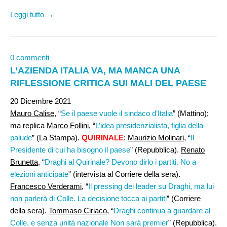
Leggi tutto →
0 commenti
L’AZIENDA ITALIA VA, MA MANCA UNA
RIFLESSIONE CRITICA SUI MALI DEL PAESE
20 Dicembre 2021
Mauro Calise
, “
Se il paese vuole il sindaco d’Italia
” (Mattino);
ma replica
Marco Follini
, “
L’idea presidenzialista, figlia della
palude
” (La Stampa).
QUIRINALE
:
Maurizio Molinari
, “
Il
Presidente di cui ha bisogno il paese
” (Repubblica).
Renato
Brunetta,
“
Draghi al Quirinale? Devono dirlo i partiti. No a
elezioni anticipate
” (intervista al Corriere della sera).
Francesco Verderami,
“
Il pressing dei leader su Draghi, ma lui
non parlerà di Colle. La decisione tocca ai partiti
” (Corriere
della sera).
Tommaso Ciriaco
, “
Draghi continua a guardare al
Colle, e senza unità nazionale Non sarà premier
” (Repubblica).