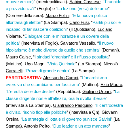
muove veloce)
” (mentepolitica.it).
Sabino Cassese
, “
Tirannide
o provvidenza?
” (Foglio) e “
La lezione (vera) delle urne
”
(Corriere della sera).
Marco Follini
, “
E la nuova politica
allontana gli elettori
” (La Stampa).
Carlo Fusi
, “
Partiti più soli e
incapaci di far nascere coalizioni
” (Il Quotidiano).
Luciano
Violante
, “
Dialogare con le minoranze è un dovere della
politica
” (intervista al Foglio).
Salvatore Vassallo
, “
Il nuovo
bipolarismo è molto diverso da quello che sembra
” (Domani).
Mauro Calise
, “
I sindaci ‘draghiani’ e il riflusso populista
”
(Mattino).
Ugo Magri,
“
Vista Quirinale
” (La Stampa).
Niccolò
Carratelli
, “
Prove di grande centro
” (La Stampa).
PARTITI/DESTRA
:
Alessandro Campi
, “
L’anarchismo
eversivo che scambiamo per fascismo
” (Mattino).
Ezio Mauro
,
“
L’eredità delle due destre
” (Repubblica).
Giuliano Urbani
, “
La
classe dirigente non è all’altezza, ora la svolta liberale
”
(intervista a La Stampa).
Gianfranco Pasquino,
“
Il centrodestra
è diviso, rischio flop alle politiche
” (intervista a Qn).
Giovanni
Orsina
, “
La strategia di lotta e di governo punisce Salvini
” (La
Stampa).
Antonio Polito
, “
Due leader e un atto mancato
”