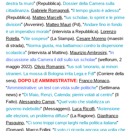
destra fa muro
” (Repubblica).
Dossier della Camera sulla
cittadinanza.
Gabriele Romagnoli,
“
Il tempo giusto è adesso
”
(Repubblica).
Matteo Marcelli,
“
Ius scholae, lo sprint e le prime
divisioni
” (Avvenire).
Matteo Mauri
(Pd), “
Andare fino in fondo
è un imperativo morale
” (intervista a Repubblica).
Lorenzo
Rotella
, “
Vite sospese
” (La Stampa).
Cesare Moreno
(maestri
di strada), “
Norma giusta, ma battiamoci contro la dispersione
scolastica
” (intervista al Mattino).
Maurizio Ambrosini
, “
In
discussione alla Camera il ddl sullo ius scholae
” (welforum, 2
maggio 2022).
Olivio Romanini
, “
Ius soli ‘onorario, ai minori
stranieri. La mossa di Bologna irrita Lega e FdI
” (Corriere della
sera).
DOPO LE AMMINISTRATIVE
:
Franco Monaco
,
“
Amministrative: un test con vista sulle politich
e
” (Settimana
news) e “
Di Maio, Renzi, Calenda: pierini votati al centro
” (Il
Fatto).
Alessandro Campi
, “
Quel voto che stabilizza un
governo indebolito
” (Messaggero).
Luca Ricolfi
, “
Astensione
alle elezioni, un problema diffuso
” (La Ragione).
Gianfranco
Pasquino
, “
Ci sono troppi campi larghi nella politica italiana
”
(Domani).
Marco Follini,
“
Il voto ci ricorda ancora una volta che