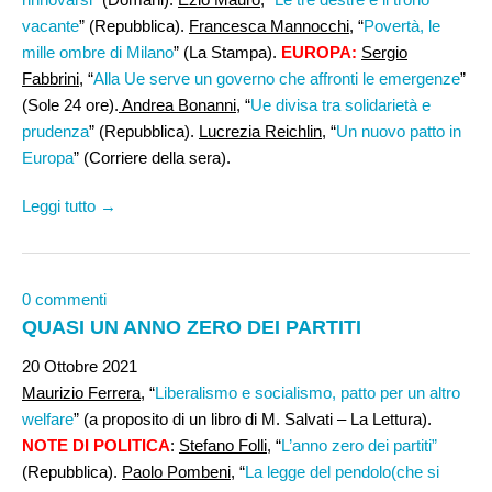
vacante
” (Repubblica).
Francesca Mannocchi
, “
Povertà, le
mille ombre di Milano
” (La Stampa).
EUROPA:
Sergio
Fabbrini,
“
Alla Ue serve un governo che affronti le emergenze
”
(Sole 24 ore).
Andrea Bonanni
, “
Ue divisa tra solidarietà e
prudenza
” (Repubblica).
Lucrezia Reichlin
, “
Un nuovo patto in
Europa
” (Corriere della sera).
Leggi tutto →
0 commenti
QUASI UN ANNO ZERO DEI PARTITI
20 Ottobre 2021
Maurizio Ferrera
, “
Liberalismo e socialismo, patto per un altro
welfare
” (a proposito di un libro di M. Salvati – La Lettura).
NOTE DI POLITICA
:
Stefano Folli
, “
L’anno zero dei partiti”
(Repubblica).
Paolo Pombeni
, “
La legge del pendolo(che si