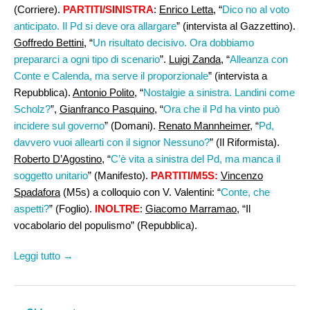
(Corriere).
PARTITI/SINISTRA
:
Enrico Letta
, “
Dico no al voto
anticipato. Il Pd si deve ora allargare
” (intervista al Gazzettino).
Goffredo Bettini
, “
Un risultato decisivo. Ora dobbiamo
prepararci a ogni tipo di scenario
”.
Luigi Zanda
, “
Alleanza con
Conte e Calenda, ma serve il proporzionale
” (intervista a
Repubblica).
Antonio Polito
, “
Nostalgie a sinistra. Landini come
Scholz?
”,
Gianfranco Pasquino
, “
Ora che il Pd ha vinto può
incidere sul governo
” (Domani).
Renato Mannheimer
, “
Pd,
davvero vuoi allearti con il signor Nessuno?
” (Il Riformista).
Roberto D’Agostino,
“
C’è vita a sinistra del Pd, ma manca il
soggetto unitario
” (Manifesto).
PARTITI/M5S:
Vincenzo
Spadafora
(M5s) a colloquio con V. Valentini: “
Conte, che
aspetti?
” (Foglio).
INOLTRE
:
Giacomo Marramao
, “Il
vocabolario del populismo” (Repubblica).
Leggi tutto →