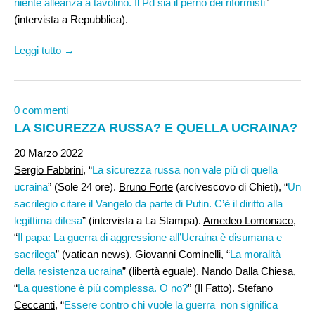
niente alleanza a tavolino. Il Pd sia il perno dei riformisti
”
(intervista a Repubblica).
Leggi tutto →
0 commenti
LA SICUREZZA RUSSA? E QUELLA UCRAINA?
20 Marzo 2022
Sergio Fabbrini
, “
La sicurezza russa non vale più di quella
ucraina
” (Sole 24 ore).
Bruno Forte
(arcivescovo di Chieti), “
Un
sacrilegio citare il Vangelo da parte di Putin. C’è il diritto alla
legittima difesa
” (intervista a La Stampa).
Amedeo Lomonaco
,
“
Il papa: La guerra di aggressione all’Ucraina è disumana e
sacrilega
” (vatican news).
Giovanni Cominelli
, “
La moralità
della resistenza ucraina
” (libertà eguale).
Nando Dalla Chiesa
,
“
La questione è più complessa. O no?
” (Il Fatto).
Stefano
Ceccanti
, “
Essere contro chi vuole la guerra non significa