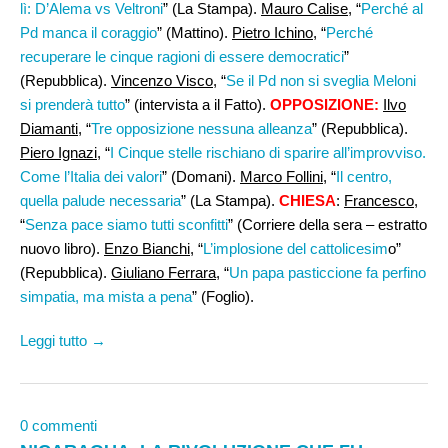
lì: D’Alema vs Veltroni
” (La Stampa).
Mauro Calise,
“
Perché al
Pd manca il coraggio
” (Mattino).
Pietro Ichino
, “
Perché
recuperare le cinque ragioni di essere democratici
”
(Repubblica).
Vincenzo Visco
, “
Se il Pd non si sveglia Meloni
si prenderà tutto
” (intervista a il Fatto).
OPPOSIZIONE:
Ilvo
Diamanti
, “
Tre opposizione nessuna alleanza
” (Repubblica).
Piero Ignazi,
“
I Cinque stelle rischiano di sparire all’improvviso.
Come l’Italia dei valori
” (Domani).
Marco Follini
, “
Il centro,
quella palude necessaria
” (La Stampa).
CHIESA
:
Francesco
,
“
Senza pace siamo tutti sconfitti
” (Corriere della sera – estratto
nuovo libro).
Enzo Bianchi
, “
L’implosione del cattolicesim
o”
(Repubblica).
Giuliano Ferrara,
“
Un papa pasticcione fa perfino
simpatia, ma mista a pena
” (Foglio).
Leggi tutto →
0 commenti