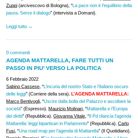
Zuppi
(arcivescovo di Bologna), “
La pace non è l’equilibrio della
paura. Serve il dialogo
” (intervista a Domani).
Leggi tutto →
0 commenti
AGENDA MATTARELLA, FARE TUTTI UN
PASSO IN PIU’ VERSO LA POLITICA
6 Febbraio 2022
Sabino Cassese
, “
L’incuria del nostro Stato e l’italiano oscuro
delle leggi
” (Corriere della sera).
L’AGENDA MATTARELLA:
Marco Bentivogli,
“
Uscire dalla bolla del Palazzo e ascoltare la
società
” (Espresso).
Maurizio Molinari
, “
Mattarella e l’Europa
dei diritti
” (Repubblica).
Giovanna Vitale
, “
Il Pd rilancia l’agenda
Mattarella: leggi bipartisan in Parlamento
” (Repubblica).
Carlo
Fusi
, “
Una road map per l’agenda di Mattarella
” (Il Quotidiano).