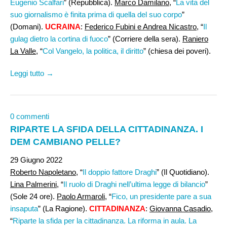
Eugenio Scalfari
” (Repubblica).
Marco Damilano
, “
La vita del
suo giornalismo è finita prima di quella del suo corpo
”
(Domani).
UCRAINA
:
Federico Fubini e Andrea Nicastro
, “
Il
gulag dietro la cortina di fuoco
” (Corriere della sera).
Raniero
La Valle
, “
Col Vangelo, la politica, il diritto
” (chiesa dei poveri).
Leggi tutto →
0 commenti
RIPARTE LA SFIDA DELLA CITTADINANZA. I
DEM CAMBIANO PELLE?
29 Giugno 2022
Roberto Napoletano,
“
Il doppio fattore Draghi
” (Il Quotidiano).
Lina Palmerini,
“
Il ruolo di Draghi nell’ultima legge di bilancio
”
(Sole 24 ore).
Paolo Armaroli,
“
Fico, un presidente pare a sua
insaputa
” (La Ragione).
CITTADINANZA
:
Giovanna Casadio
,
“
Riparte la sfida per la cittadinanza. La riforma in aula. La