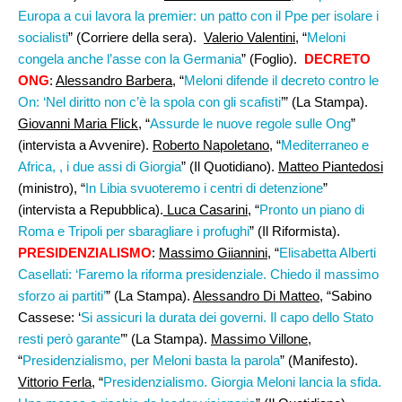
Europa a cui lavora la premier: un patto con il Ppe per isolare i
socialisti
” (Corriere della sera).
Valerio Valentini
, “
Meloni
congela anche l’asse con la Germania
” (Foglio).
DECRETO
ONG
:
Alessandro Barbera
, “
Meloni difende il decreto contro le
On: ‘Nel diritto non c’è la spola con gli scafisti
’” (La Stampa).
Giovanni Maria Flick
, “
Assurde le nuove regole sulle Ong
”
(intervista a Avvenire).
Roberto Napoletano
, “
Mediterraneo e
Africa, , i due assi di Giorgia
” (Il Quotidiano).
Matteo Piantedosi
(ministro), “
In Libia svuoteremo i centri di detenzione
”
(intervista a Repubblica).
Luca Casarini
, “
Pronto un piano di
Roma e Tripoli per sbaragliare i profughi
” (Il Riformista).
PRESIDENZIALISMO
:
Massimo Giiannini,
“
Elisabetta Alberti
Casellati: ‘Faremo la riforma presidenziale. Chiedo il massimo
sforzo ai partiti’
” (La Stampa).
Alessandro Di Matteo
, “Sabino
Cassese: ‘
Si assicuri la durata dei governi. Il capo dello Stato
resti però garante
’” (La Stampa).
Massimo Villone
,
“
Presidenzialismo, per Meloni basta la parola
” (Manifesto).
Vittorio Ferla
, “
Presidenzialismo. Giorgia Meloni lancia la sfida.