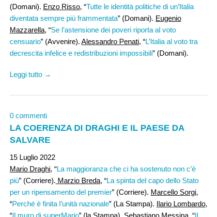
(Domani).
Enzo Risso
, “
Tutte le identità politiche di un’Italia
diventata sempre più frammentata
” (Domani).
Eugenio
Mazzarella
, “
Se l’astensione dei poveri riporta al voto
censuario
” (Avvenire).
Alessandro Penati
, “
L’Italia al voto tra
decrescita infelice e redistribuzioni impossibili
” (Domani).
Leggi tutto →
0 commenti
LA COERENZA DI DRAGHI E IL PAESE DA
SALVARE
15 Luglio 2022
Mario Draghi,
“
La maggioranza che ci ha sostenuto non c’è
più
” (Corriere).
Marzio Breda
, “
La spinta del capo dello Stato
per un ripensamento del premier
” (Corriere).
Marcello Sorgi
,
“
Perché è finita l’unità nazionale
” (La Stampa).
Ilario Lombardo
,
“
Il muro di superMario
” (la Stampa).
Sebastiano Messina
, “
Il