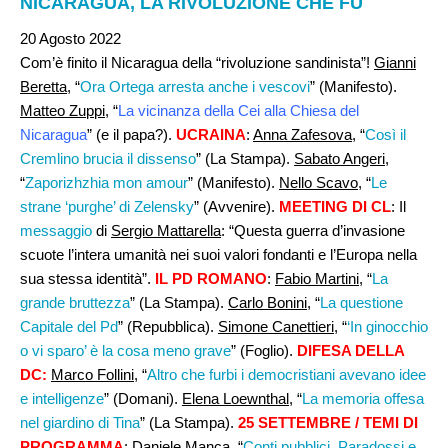
NICARAGUA, LA RIVOLUZIONE CHE FU
20 Agosto 2022
Com’è finito il Nicaragua della “rivoluzione sandinista”!
Gianni
Beretta
, “
Ora Ortega arresta anche i vescovi
” (Manifesto).
Matteo Zuppi
, “
La vicinanza della Cei alla Chiesa del
Nicaragua
” (e il papa?).
UCRAINA
:
Anna Zafesova
, “
Così il
Cremlino brucia il dissenso
” (La Stampa).
Sabato Angeri
,
“
Zaporizhzhia mon amour
” (Manifesto).
Nello Scavo
, “
Le
strane ‘purghe’ di Zelensky
” (Avvenire).
MEETING DI CL
: Il
messaggio
di
Sergio Mattarella
: “Questa guerra d’invasione
scuote l’intera umanità nei suoi valori fondanti e l’Europa nella
sua stessa identità”.
IL PD ROMANO
:
Fabio Martini
, “
La
grande bruttezza
” (La Stampa).
Carlo Bonini
, “
La questione
Capitale del Pd
” (Repubblica).
Simone Canettieri
, “
‘In ginocchio
o vi sparo’ è la cosa meno grave
” (Foglio).
DIFESA DELLA
DC:
Marco Follini
, “
Altro che furbi i democristiani avevano idee
e intelligenze
” (Domani).
Elena Loewnthal
, “
La memoria offesa
nel giardino di Tina
” (La Stampa).
25 SETTEMBRE / TEMI DI
PROGRAMMA
:
Daniele Manca
, “
Conti pubblici. Paradossi e