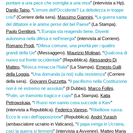
puntare a una pace che somiglia a una resa
” (intervista a Hp).
Danilo Taino
, “
L’errore dell’Occidente? La debolezza in troppe
crisi
” (Corriere della sera).
Massimo Giannini,
“
La guerra santa
del dittatore e le anime perse del bel Paese
” (La Stampa).
Paolo Gentiloni
, “
L’Europa sta reagendo bene. Diventi
autonoma nella difesa e nell’energia
” (intervista al Corriere).
Romano Prodi,
“
Difesa comune, una priorità per i quattro
grandi della Ue
” (Messaggero).
Maurizio Molinari
, “
Qualcosa di
nuovo sul fronte occidentale
” (Repubblica).
Alessandro Di
Matteo
, “
Mosca minaccia l’Italia
” (La Stampa).
Ernesto Galli
della Loggia
, “
Una domanda (a noi) sulla resistenza
” (Corriere
della sera).
Giovanni Guzzetta
, “
Il pacifismo nella Costituzione
non è né estremo né assoluto
” (Il Dubbio).
Marco Follini
,
“
Putin, un tramonto tragico e cupo
” (La Stampa).
Katia
Petrowskaja
, “
I Russi non sanno cosa succede a Kiev
”
(intervista a Repubblica).
Federico Varese
, “
Ribellione russa.
Ecco le voci dell’opposizione
” (Repubblica).
Andrij Yurash
(ambasciatore ucraino in Vaticano), “
Il papa venga in Ucraina,
così la guerra si fermerà
” (intervista a Avvenire).
Matteo Maria