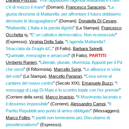
Daniela Preziosi
, “
Fra l’applaudire l’agenda Mattarella e il fare
c’è di mezzo il mare
” (Domani).
Francesco Saraceno
, “
La
giusta direzione di Mattarella: per affrontare il futuro dobbiamo
diminuire le disuguaglianze
” (Domani).
Donatella Di Cesare
,
“
Mattarella. L’Italia e la parola dignità
” (La Stampa).
Francesco
Occhetta
sj, “
E’ un cattolico democratico. Non riconosciuto
”
(Espresso).
Virginia Della Sala
, “
L’agenda Mattarella?
Stracciata da Draghi &C
.” (Il Fatto).
Barbara Spinelli,
“
Quirinale, menzogne e amarcord
” (Il Fatto).
PARTITI
:
Umberto Ranieri,
“
Liberale, plurale, riformista. Appunti per il Pd
che verrà
” (Il Riformista).
Marcello Sorgi
, “
Le alleanze in vista
del voto
” (La Stampa).
Marcello Panarari
, “
Cosa serve al
cantiere del nuovo centro
” (Secolo XIX).
Emanuele Buzzi,
“
I
messaggi di Luigi Di Maio e lo scontro totale con l’ex premier
”
(Corriere della sera).
Marco Imarisio
, “
Il Movimento lacerato e
il dissenso impossibile
” (Corriere).
Alessandro Campi
, “
Il
Partito Repubblicano punto di arrivo obbligato
” (Messaggero).
Marco Follini
, “
I partiti non torneranno più. Discutiamo di
presidenzialismo
” (Espresso).