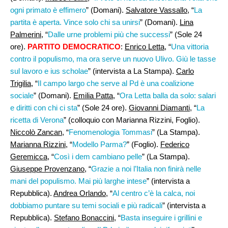
ogni primato è effimero
” (Domani).
Salvatore Vassallo,
“
La
partita è aperta. Vince solo chi sa unirsi
” (Domani).
Lina
Palmerini
, “
Dalle urne problemi più che successi
” (Sole 24
ore).
PARTITO DEMOCRATICO
:
Enrico Letta
, “
Una vittoria
contro il populismo, ma ora serve un nuovo Ulivo. Giù le tasse
sul lavoro e ius scholae
” (intervista a La Stampa).
Carlo
Trigilia
, “
Il campo largo che serve al Pd è una coalizione
sociale
” (Domani).
Emilia Patta
, “
Ora Letta balla da solo: salari
e diritti con chi ci sta
” (Sole 24 ore).
Giovanni Diamanti,
“
La
ricetta di Verona
” (colloquio con Marianna Rizzini, Foglio).
Niccolò Zancan
, “
Fenomenologia Tommasi
” (La Stampa).
Marianna Rizzini
, “
Modello Parma?
” (Foglio).
Federico
Geremicca
, “
Così i dem cambiano pelle
” (La Stampa).
Giuseppe Provenzano
, “
Grazie a noi l’Italia non finirà nelle
mani del populismo. Mai più larghe intese
” (intervista a
Repubblica).
Andrea Orlando,
“
Al centro c’è la calca, noi
dobbiamo puntare su temi sociali e più radicali
” (intervista a
Repubblica).
Stefano Bonaccini
, “
Basta inseguire i grillini e