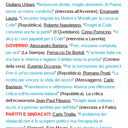
Giuliano Urbani
, “
Berlusconi divide, meglio desistere. Al Paese
serve un nome condiviso
” (intervista all’Avvenire).
Emanuele
Lauria
, “
L’incontro segreto tra Meloni e Moratti per la corsa al
Colle
” (Repubblica).
Roberto Napoletano
, “
Draghi al Colle
conviene anche ai partiti
” (Il Quotidiano).
Cirino Pomicino
, “
Vi
dico io i veri papabili per il Colle
” (intervista a Laverità).
GOVERNO
:
Alessandro Barbera
, “
Pnrr, missione compiuta,
per ora
” (La Stampa).
Ferruccio De Bortoli,
“
L’azienda Italia va,
ma fare le riforme e tagliare il debito resta la priorità
” (Corriere
della sera).
Eugenio Occorsio
, “
Per la formazione dei giovani il
Pnrr è un’occasione persa
” (Repubblica).
Romano Prodi,
“
La
ricetta per vincere la sfida del lavoro
” (Messaggero).
Carlo
Bastasin
, “
Patriottismo e vittimismo. Manca una riflessione
critica sull’economia italiana
” (Repubblica). La critica
dell’economista
Jean-Paul Fitoussi
, “
Draghi aiuta soltanto i
ricchi, è il premier perfetto per dell’èlite
” (intervista a Il Fatto).
PARTITI E SINDACATI
:
Carlo Trigilia
, “
Il problema dei
sindacati non è lo sciopero politico ma l’incapacità di
rinnovarsi
” (Domani).
Ezio Mauro
, “
Le tre destre e il trono