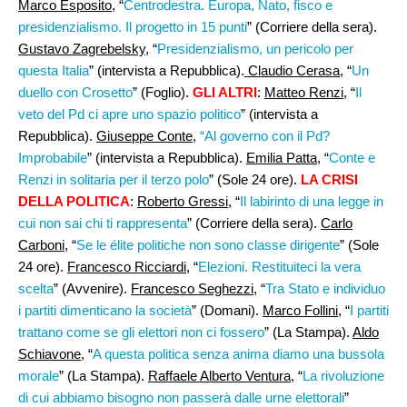
Marco Esposito
, “
Centrodestra. Europa, Nato, fisco e
presidenzialismo. Il progetto in 15 punti
” (Corriere della sera).
Gustavo Zagrebelsky
, “
Presidenzialismo, un pericolo per
questa Italia
” (intervista a Repubblica).
Claudio Cerasa
, “
Un
duello con Crosetto
” (Foglio).
GLI ALTRI
:
Matteo Renzi
, “
Il
veto del Pd ci apre uno spazio politico
” (intervista a
Repubblica).
Giuseppe Conte
,
“Al governo con il Pd?
Improbabile
” (intervista a Repubblica).
Emilia Patta
, “
Conte e
Renzi in solitaria per il terzo polo
” (Sole 24 ore).
LA CRISI
DELLA POLITICA
:
Roberto Gressi
, “
Il labirinto di una legge in
cui non sai chi ti rappresenta
” (Corriere della sera).
Carlo
Carboni
, “
Se le élite politiche non sono classe dirigente
” (Sole
24 ore).
Francesco Ricciardi
, “
Elezioni. Restituiteci la vera
scelta
” (Avvenire).
Francesco Seghezzi
, “
Tra Stato e individuo
i partiti dimenticano la società
” (Domani).
Marco Follini
, “
I partiti
trattano come se gli elettori non ci fossero
” (La Stampa).
Aldo
Schiavone
, “
A questa politica senza anima diamo una bussola
morale
” (La Stampa).
Raffaele Alberto Ventura
, “
La rivoluzione
di cui abbiamo bisogno non passerà dalle urne elettorali
”