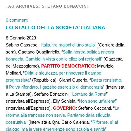
TAG ARCHIVES:
STEFANO BONACCINI
0 commenti
LO STALLO DELLA SOCIETA’ ITALIANA
8 Gennaio 2023
Sabino Cassese
, “
Italia, tre ragioni di uno stallo
” (Corriere della
sera).
Gaetano Quagliariello
, “
Sulla nostra politica ancora
bonaccia. Cambio in vista con le ellezioni regionali
” (Gazzetta
del Mezzogiorno).
PARTITO DEMOCRATICO
:
Maurizio
Molinari
, “
Diritti e sicurezza per rinnovare il campo
progressista
” (Repubblica).
Gianni Cuperlo,
“
Basta renzismo.
Il Pd va rifondato. I gazebo esercizio di democrazia
” (intervista
a La Stampa).
Stefano Bonaccini
, “
Lontano da Roma
”
(intervista all’Espresso).
Elly Schlein,
“
Non sono un’aliena
”
(intervista all’Espresso).
GOVERNO
:
Stefano Ceccanti,
“
La
riforma alla francese non serve. Partiamo dalla sfiducia
costruttiva
” (intervista a Qn).
Carlo Calenda
, “
Riforme, sì al
dialogo, ma le vere emergenze sono scuola e sanità
”