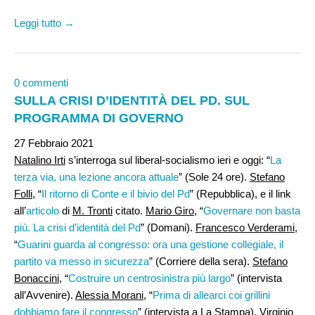
Leggi tutto →
0 commenti
SULLA CRISI D’IDENTITÀ DEL PD. SUL
PROGRAMMA DI GOVERNO
27 Febbraio 2021
Natalino Irti
s’interroga sul liberal-socialismo ieri e oggi: “
La
terza via, una lezione ancora attuale
” (Sole 24 ore).
Stefano
Folli
, “
Il ritorno di Conte e il bivio del Pd
” (Repubblica), e il link
all’
articolo
di
M. Tronti
citato.
Mario Giro
, “
Governare non basta
più. La crisi d’identità del Pd
” (Domani).
Francesco Verderami
,
“
Guarini guarda al congresso: ora una gestione collegiale, il
partito va messo in sicurezza
” (Corriere della sera).
Stefano
Bonaccini
, “
Costruire un centrosinistra più largo
” (intervista
all’Avvenire).
Alessia Morani,
“
Prima di allearci coi grillini
dobbiamo fare il congresso
” (intervista a La Stampa).
Virginio