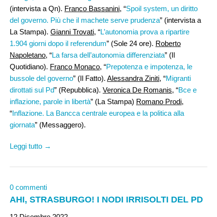
(intervista a Qn).
Franco Bassanini
, “
Spoil system, un diritto
del governo. Più che il machete serve prudenza
” (intervista a
La Stampa).
Gianni Trovati
, “
L’autonomia prova a ripartire
1.904 giorni dopo il referendum
” (Sole 24 ore).
Roberto
Napoletano
, “
La farsa dell’autonomia differenziata
” (Il
Quotidiano).
Franco Monaco,
“
Prepotenza e impotenza, le
bussole del governo
” (Il Fatto).
Alessandra Ziniti
, “
Migranti
dirottati sul Pd
” (Repubblica).
Veronica De Romanis
, “
Bce e
inflazione, parole in libertà
” (La Stampa)
Romano Prodi,
“
Inflazione. La Bancca centrale europea e la politica alla
giornata
” (Messaggero).
Leggi tutto →
0 commenti
AHI, STRASBURGO! I NODI IRRISOLTI DEL PD
12 Dicembre 2022