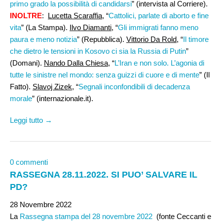
primo grado la possibilità di candidarsi
” (intervista al Corriere).
INOLTRE
:
Lucetta Scaraffia
, “
Cattolici, parlate di aborto e fine
vita
” (La Stampa).
Ilvo Diamanti
, “
Gli immigrati fanno meno
paura e meno notizia
” (Repubblica).
Vittorio Da Rold
, “
Il timore
che dietro le tensioni in Kosovo ci sia la Russia di Putin
”
(Domani).
Nando Dalla Chiesa
, “
L’Iran e non solo. L’agonia di
tutte le sinistre nel mondo: senza guizzi di cuore e di mente
” (Il
Fatto).
Slavoj Zizek
, “
Segnali inconfondibili di decadenza
morale
” (internazionale.it).
Leggi tutto →
0 commenti
RASSEGNA 28.11.2022. SI PUO’ SALVARE IL
PD?
28 Novembre 2022
La
Rassegna stampa del 28 novembre 2022
(fonte Ceccanti e