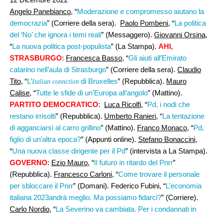
Angelo Panebianco
, “
Moderazione e compromesso aiutano la
democrazia
” (Corriere della sera).
Paolo Pombeni
, “
La politica
del ‘No’ che ignora i temi reali
” (Messaggero).
Giovanni Orsina
,
“
La nuova politica post-populista
” (La Stampa).
AHI,
STRASBURGO
:
Francesca Basso
, “
Gli aiuti all’Emirato
catarino nell’aula di Strasburgo
” (Corriere della sera).
Claudio
Tito
, “
L’
di Bruxelles
” (Repubblica).
Mauro
Italian connction
Calise
, “
Tutte le sfide di un’Europa all’angolo
” (Mattino).
PARTITO DEMOCRATICO
:
Luca Ricolfi,
“
Pd, i nodi che
restano irrisolti
” (Repubblica).
Umberto Ranieri,
“
La tentazione
di agganciarsi al carro grillino
” (Mattino).
Franco Monaco
, “
Pd,
figlio di un’altra epoca?
” (Appunti online).
Stefano Bonaccini
,
“
Una nuova classe dirigente per il Pd
” (intervista a La Stampa).
GOVERNO
:
Ezio Mauro
, “
Il futuro in ritardo del Pnrr
”
(Repubblica).
Francesco Carloni
, “
Come trovare il personale
per sbloccare il Pnrr
” (Domani). Federico Fubini, “
L’economia
italiana 2023andrà meglio. Ma possiamo fidarci?
” (Corriere).
Carlo Nordio
, “
La Severino va cambiata. Per i condannati in