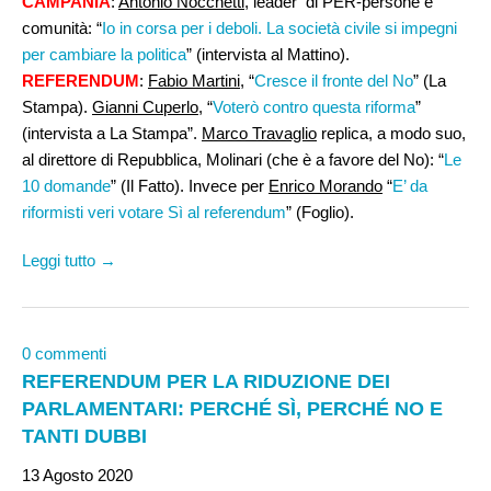
CAMPANIA
:
Antonio Nocchetti
, leader di PER-persone e
comunità: “
Io in corsa per i deboli. La società civile si impegni
per cambiare la politica
” (intervista al Mattino).
REFERENDUM
:
Fabio Martini
, “
Cresce il fronte del No
” (La
Stampa).
Gianni Cuperlo
, “
Voterò contro questa riforma
”
(intervista a La Stampa”.
Marco Travaglio
replica, a modo suo,
al direttore di Repubblica, Molinari (che è a favore del No): “
Le
10 domande
” (Il Fatto). Invece per
Enrico Morando
“
E’ da
riformisti veri votare Sì al referendum
” (Foglio).
Leggi tutto →
0 commenti
REFERENDUM PER LA RIDUZIONE DEI
PARLAMENTARI: PERCHÉ SÌ, PERCHÉ NO E
TANTI DUBBI
13 Agosto 2020