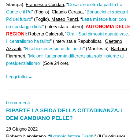
Stampa).
Francesco Cundari
, “
Cosa c’è dietro la partita tra
Conte e il Pd
” (Foglio).
Claudio Cerasa,
“
Bonaccini ci spiega il
Pd del futuro
” (Foglio).
Matteo Renzi
, “
Letta mi fece fuori con
un sondaggio finto
” (intervista a Libero).
AUTONOMIA DELLE
REGIONI
:
Roberto Calderoli
, “
Ora il Sud dimostri quanto vale.
Il centralismo ha fallito
” (intervista a Repubblica).
Gaetano
Azzariti
, “
Rischio secessione dei ricchi
” (Manifesto).
Barbara
Fiammeri,
“
Meloni: l’autonomia differenziata solo insieme al
presidenzialismo
” (Sole 24 ore).
Leggi tutto →
0 commenti
RIPARTE LA SFIDA DELLA CITTADINANZA. I
DEM CAMBIANO PELLE?
29 Giugno 2022
Roberto Napoletano,
“
Il doppio fattore Draghi
” (Il Quotidiano).