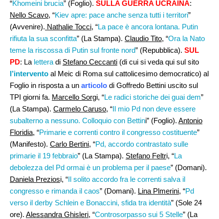
“
Khomeini brucia
” (Foglio).
SULLA GUERRA UCRAINA
:
Nello Scavo
, “
Kiev apre: pace anche senza tutti i territori
”
(Avvenire).
Nathalie Tocci,
“
La pace è ancora lontana. Putin
rifiuta la sua sconfitta
” (La Stampa).
Claudio Tito
, “
Ora la Nato
teme la riscossa di Putin sul fronte nord
” (Repubblica).
SUL
PD
: La
lettera
di
Stefano Ceccanti
(di cui si veda qui sul sito
l’intervento
al Meic di Roma sul cattolicesimo democratico) al
Foglio in risposta a un
articolo
di Goffredo Bettini uscito sul
TPI giorni fa.
Marcello Sorg
i, “
Le radici storiche dei guai dem
”
(La Stampa).
Carmelo Caruso
, “
Il mio Pd non deve essere
subalterno a nessuno. Colloquio con Bettin
i” (Foglio).
Antonio
Floridia
, “
Primarie e correnti contro il congresso costituente
”
(Manifesto).
Carlo Bertini
, “
Pd, accordo contrastato sulle
primarie il 19 febbraio
” (La Stampa).
Stefano Feltr
i, “
La
debolezza del Pd ormai è un problema per il paese
” (Domani).
Daniela Prezios
i, “
Il solito accordo fra le correnti salva il
congresso e rimanda il caos
” (Domani).
Lina Plmerini,
“
Pd
verso il derby Schlein e Bonaccini, sfida tra identità
” (Sole 24
ore).
Alessandra Ghisleri,
“
Controsorpasso sui 5 Stelle
” (La