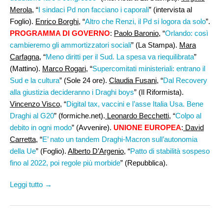
Merola
, “
I sindaci Pd non facciano i caporali
” (intervista al
Foglio).
Enrico Borghi
, “
Altro che Renzi, il Pd si logora da solo
”.
PROGRAMMA DI GOVERNO
:
Paolo Baronio,
“
Orlando: così
cambieremo gli ammortizzatori sociali
” (La Stampa).
Mara
Carfagna
, “
Meno diritti per il Sud. La spesa va riequilibrata
”
(Mattino).
Marco Rogari
, “
Supercomitati ministeriali: entrano il
Sud e la cultura
” (Sole 24 ore).
Claudia Fusani
, “
Dal Recovery
alla giustizia decideranno i Draghi boys
” (Il Riformista).
Vincenzo Visco
, “
Digital tax, vaccini e l’asse Italia Usa. Bene
Draghi al G20
” (formiche.net).
Leonardo Becchetti
, “
Colpo al
debito in ogni modo
” (Avvenire).
UNIONE EUROPEA
:
David
Carretta
, “
E’ nato un tandem Draghi-Macron sull’autonomia
della Ue
” (Foglio).
Alberto D’Argenio
, “
Patto di stabilità sospeso
fino al 2022, poi regole più morbide
” (Repubblica).
Leggi tutto →