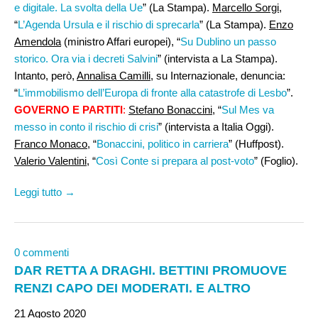
e digitale. La svolta della Ue
” (La Stampa).
Marcello Sorgi
,
“
L’Agenda Ursula e il rischio di sprecarla
” (La Stampa).
Enzo
Amendola
(ministro Affari europei), “
Su Dublino un passo
storico. Ora via i decreti Salvini
” (intervista a La Stampa).
Intanto, però,
Annalisa Camilli
, su Internazionale, denuncia:
“
L’immobilismo dell’Europa di fronte alla catastrofe di Lesbo
”.
GOVERNO E PARTITI
:
Stefano Bonaccini
, “
Sul Mes va
messo in conto il rischio di crisi
” (intervista a Italia Oggi).
Franco Monaco
, “
Bonaccini, politico in carriera
” (Huffpost).
Valerio Valentini,
“
Così Conte si prepara al post-voto
” (Foglio).
Leggi tutto →
0 commenti
DAR RETTA A DRAGHI. BETTINI PROMUOVE
RENZI CAPO DEI MODERATI. E ALTRO
21 Agosto 2020