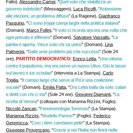
Fatto).
Alessandro Campi
, “
Quel voto che stabilizza un
governo indebolito
” (Messaggero).
Luca Ricolfi
, “
Astensione
alle elezioni, un problema diffuso
” (La Ragione).
Gianfranco
Pasquino
, “
Ci sono troppi campi larghi nella politica italiana
”
(Domani).
Marco Follini,
“
Il voto ci ricorda ancora una volta che
ogni primato è effimero
” (Domani).
Salvatore Vassallo,
“
La
partita è aperta. Vince solo chi sa unirsi
” (Domani).
Lina
Palmerini
, “
Dalle urne problemi più che successi
” (Sole 24
ore).
PARTITO DEMOCRATICO
:
Enrico Letta
, “
Una vittoria
contro il populismo, ma ora serve un nuovo Ulivo. Giù le tasse
sul lavoro e ius scholae
” (intervista a La Stampa).
Carlo
Trigilia
, “
Il campo largo che serve al Pd è una coalizione
sociale
” (Domani).
Emilia Patta
, “
Ora Letta balla da solo: salari
e diritti con chi ci sta
” (Sole 24 ore).
Giovanni Diamanti,
“
La
ricetta di Verona
” (colloquio con Marianna Rizzini, Foglio).
Niccolò Zancan
, “
Fenomenologia Tommasi
” (La Stampa).
Marianna Rizzini
, “
Modello Parma?
” (Foglio).
Federico
Geremicca
, “
Così i dem cambiano pelle
” (La Stampa).
Giuseppe Provenzano
, “
Grazie a noi l’Italia non finirà nelle