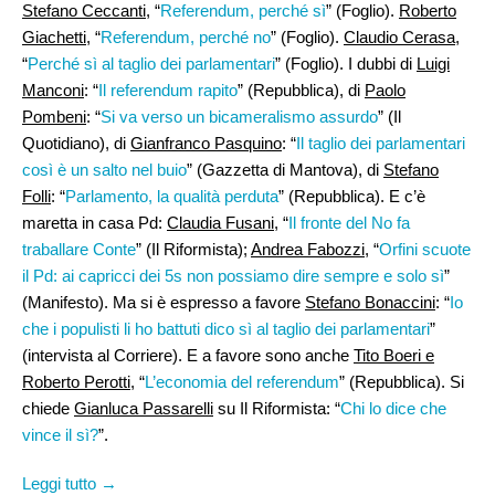
Stefano Ceccanti
, “
Referendum, perché sì
” (Foglio).
Roberto
Giachetti
, “
Referendum, perché no
” (Foglio).
Claudio Cerasa
,
“
Perché sì al taglio dei parlamentari
” (Foglio). I dubbi di
Luigi
Manconi
: “
Il referendum rapito
” (Repubblica), di
Paolo
Pombeni
: “
Si va verso un bicameralismo assurdo
” (Il
Quotidiano), di
Gianfranco Pasquino
: “
Il taglio dei parlamentari
così è un salto nel buio
” (Gazzetta di Mantova), di
Stefano
Folli
: “
Parlamento, la qualità perduta
” (Repubblica). E c’è
maretta in casa Pd:
Claudia Fusani
, “
Il fronte del No fa
traballare Conte
” (Il Riformista);
Andrea Fabozzi
, “
Orfini scuote
il Pd: ai capricci dei 5s non possiamo dire sempre e solo sì
”
(Manifesto). Ma si è espresso a favore
Stefano Bonaccini
: “
Io
che i populisti li ho battuti dico sì al taglio dei parlamentari
”
(intervista al Corriere). E a favore sono anche
Tito Boeri e
Roberto Perotti
, “
L’economia del referendum
” (Repubblica). Si
chiede
Gianluca Passarelli
su Il Riformista: “
Chi lo dice che
vince il sì?
”.
Leggi tutto →