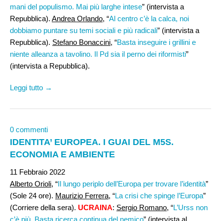
mani del populismo. Mai più larghe intese
” (intervista a
Repubblica).
Andrea Orlando,
“
Al centro c’è la calca, noi
dobbiamo puntare su temi sociali e più radicali
” (intervista a
Repubblica).
Stefano Bonaccini
, “
Basta inseguire i grillini e
niente alleanza a tavolino. Il Pd sia il perno dei riformisti
”
(intervista a Repubblica).
Leggi tutto →
0 commenti
IDENTITA’ EUROPEA. I GUAI DEL M5S.
ECONOMIA E AMBIENTE
11 Febbraio 2022
Alberto Orioli,
“
Il lungo periplo dell’Europa per trovare l’identità
”
(Sole 24 ore).
Maurizio Ferrera
, “
La crisi che spinge l’Europa
”
(Corriere della sera).
UCRAINA
:
Sergio Romano
, “
L’Urss non
c’è più. Basta ricerca continua del nemico
” (intervista al