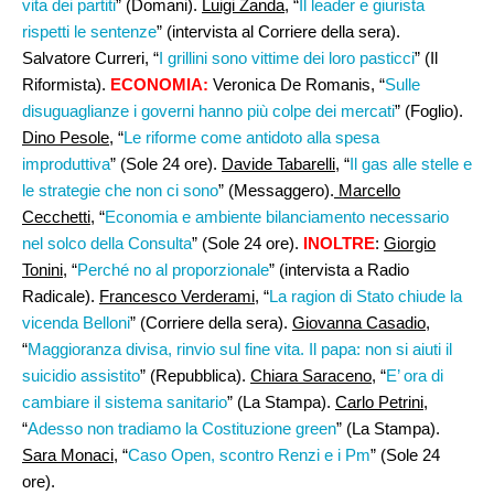
vita dei partiti
” (Domani).
Luigi Zanda,
“
Il leader e giurista
rispetti le sentenze
” (intervista al Corriere della sera).
Salvatore Curreri, “
I grillini sono vittime dei loro pasticci
” (Il
Riformista).
ECONOMIA:
Veronica De Romanis, “
Sulle
disuguaglianze i governi hanno più colpe dei mercati
” (Foglio).
Dino Pesole
, “
Le riforme come antidoto alla spesa
improduttiva
” (Sole 24 ore).
Davide Tabarelli
, “
Il gas alle stelle e
le strategie che non ci sono
” (Messaggero).
Marcello
Cecchetti
, “
Economia e ambiente bilanciamento necessario
nel solco della Consulta
” (Sole 24 ore).
INOLTRE
:
Giorgio
Tonini
, “
Perché no al proporzionale
” (intervista a Radio
Radicale).
Francesco Verderami
, “
La ragion di Stato chiude la
vicenda Belloni
” (Corriere della sera).
Giovanna Casadio
,
“
Maggioranza divisa, rinvio sul fine vita. Il papa: non si aiuti il
suicidio assistito
” (Repubblica).
Chiara Saraceno
, “
E’ ora di
cambiare il sistema sanitario
” (La Stampa).
Carlo Petrini
,
“
Adesso non tradiamo la Costituzione green
” (La Stampa).
Sara Monaci
, “
Caso Open, scontro Renzi e i Pm
” (Sole 24
ore).