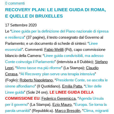
0 commenti
RECOVERY PLAN: LE LINEE GUIDA DI ROMA,
E QUELLE DI BRUXELLES
17 Settembre 2020
Le “
Linee guida per la definizione del Piano nazionale di ripresa
e resilienza
” (37 pagine), il testo consegnato dal Governo al
Parlamento; e un documento di schede di sintesi: “
Linee
essenziali
”. Commenti:
Fabio Melilli
(Pd), capo commissione
bilancio della Camera: “
Linee guida condivisibili, ma adesso
Conte coinvolga il Parlamento
” (intervista a Il Dubbio);
Stefano
Lepri
, “
Meno tasse ma più riforme
” (La Stampa);
Claudio
Cerasa
, “
Al Recovery plan serve una terapia intensiva
”
(Foglio);
Roberto Napoletano
, “
Presidente Conte, se ascolta le
sirene affondiamo
” (Il Quotidiano).
Emilia Patta,
“
L’iter delle
Linee guida
” (Sole 24 ore).
LE LINEE GUIDA DELLA
COMMISSIONE EU
:
Federico Geremicca
, “
Agenda Ursula
per il governo
” (La Stampa).
Ezio Mauro
, “
Europa. Se torna la
parola umanità
” (Repubblica).
Marco Bresolin
, “
Clima, migranti