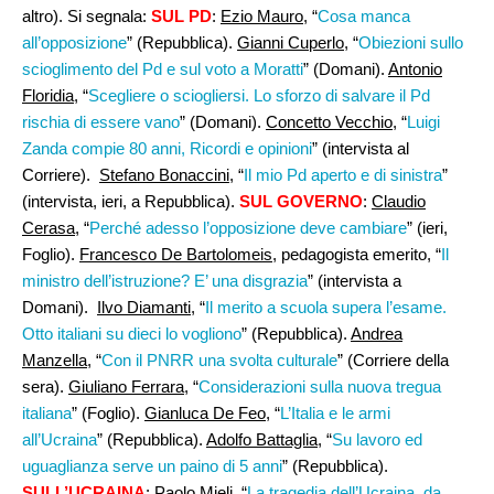
altro). Si segnala:
SUL PD
:
Ezio Mauro
, “
Cosa manca
all’opposizione
” (Repubblica).
Gianni Cuperlo
, “
Obiezioni sullo
scioglimento del Pd e sul voto a Moratti
” (Domani).
Antonio
Floridia
, “
Scegliere o sciogliersi. Lo sforzo di salvare il Pd
rischia di essere vano
” (Domani).
Concetto Vecchio
, “
Luigi
Zanda compie 80 anni, Ricordi e opinioni
” (intervista al
Corriere).
Stefano Bonaccini
, “
Il mio Pd aperto e di sinistra
”
(intervista, ieri, a Repubblica).
SUL GOVERNO
:
Claudio
Cerasa,
“
Perché adesso l’opposizione deve cambiare
” (ieri,
Foglio).
Francesco De Bartolomeis
, pedagogista emerito, “
Il
ministro dell’istruzione? E’ una disgrazia
” (intervista a
Domani).
Ilvo Diamanti
, “
Il merito a scuola supera l’esame.
Otto italiani su dieci lo vogliono
” (Repubblica).
Andrea
Manzella
, “
Con il PNRR una svolta culturale
” (Corriere della
sera).
Giuliano Ferrara
, “
Considerazioni sulla nuova tregua
italiana
” (Foglio).
Gianluca De Feo
, “
L’Italia e le armi
all’Ucraina
” (Repubblica).
Adolfo Battaglia
, “
Su lavoro ed
uguaglianza serve un paino di 5 anni
” (Repubblica).
SULL’UCRAINA
:
Paolo Mieli
, “
La tragedia dell’Ucraina, da