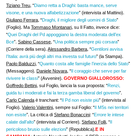
Tiziano Treu,
“
Diamo retta a Draghi: basta mance, serve
visone, e una nuova alfabetizzazione
” (intervista al Mattino).
Giuliano Ferrara,
“
Draghi, il migliore degli uomini di Stato
”
(Foglio). Ma
Tommaso Montanari,
su Il Fatto, invece dice:
“
Quei Draghi del Pd appoggiano la destra moderata dell’ex
Bce
”.
Sabino Cassese
, “
Una politica sempre più corsara
”
(Corriere della sera).
Alessandro Barbera
, “
Gentiloni avvisa
l’Italia: avrà più degli altri ma investa sul futuro
” (la Stampa).
Paolo Balduzzi
, “
Quanto costa alle famiglie l’inerzia dello Stato
”
(Messaggero).
Daniele Novara
, “
Il coraggio che serve per far
rivivere le classi
” (Avvenire).
GOVERNO GIALLOROSSO:
Goffredo Bettini
, sul Foglio, lancia la sua proposta: “
Renzi,
guida tu i moderati e fai la terza gamba liberal del governo
”.
Carlo Calenda
è tranchant: “
Il Pd non esiste più
” (intervista al
Foglio).
Valerio Valentini
, sempre sul Foglio: “
Il M5s nei territori
non esiste
”. La critica di
Stefano Bonaccini
: “
Errore le intese
calate dall’alto
” (intervista al Corriere).
Stefano Folli
, “
Il
pericoloso brusio sulle elezioni
” (Repubblica).
E IN