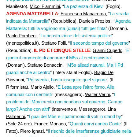
Manifesto).
Micol Flammini
, “
La pazienza di Kiev
” (Foglio).
AGENDA MATTARELLA
:
Francesco Manacorda
, “
La strada
indicata da Mattarella
” (Repubblica).
Daniela Preziosi,
“
Agenda
Mattarella: tutti la vogliono ma (quasi) tutti per finta
” (Domani).
Paolo Pombeni,
“
La ricostruzione del sistema politico
”
(mentepolitica.it).
Stefano Folli
, “
Il secondo tempo del governo
”
(Repubblica).
IL PD E I CINQUE STELLE
:
Gianni Cuperlo
, “
E’
giunto il momento di ancorare il M5s al centrosinistra
”
(Domani).
Stefano Bonaccini
, “
M5s alleati naturali. Ma il Pd
guardi anche al centro
” (intervista al Foglio).
Biagio De
Giovanni
, “
Pd sveglia, basta inseguire quel signore
” (Il
Riformista).
Mario Ajello
, “
E Letta apre l’altro forno, Alle
comunali con i centristi
” (messaggero).
Walter Verini
, “
I
problemi del Movimento non ricadano sul governo. Campo
largo? Anche con altri
” (intervento al Messaggero).
Lina
Palmerini
, “
I guai del M5s e il patrimonio di voti in stand by
”
(Sole 24 ore).
Franco Monaco
, “
Quanti corvi contro Conte
” (Il
Fatto).
Piero Ignazi,
“
Il rischio delle interferenze giudiziarie nella