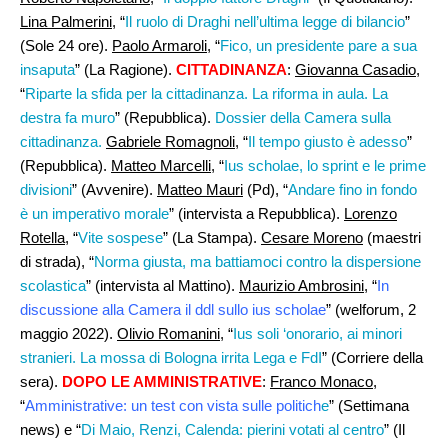
Lina Palmerini,
“
Il ruolo di Draghi nell’ultima legge di bilancio
”
(Sole 24 ore).
Paolo Armaroli,
“
Fico, un presidente pare a sua
insaputa
” (La Ragione).
CITTADINANZA
:
Giovanna Casadio
,
“
Riparte la sfida per la cittadinanza. La riforma in aula. La
destra fa muro
” (Repubblica).
Dossier della Camera sulla
cittadinanza.
Gabriele Romagnoli,
“
Il tempo giusto è adesso
”
(Repubblica).
Matteo Marcelli,
“
Ius scholae, lo sprint e le prime
divisioni
” (Avvenire).
Matteo Mauri
(Pd), “
Andare fino in fondo
è un imperativo morale
” (intervista a Repubblica).
Lorenzo
Rotella
, “
Vite sospese
” (La Stampa).
Cesare Moreno
(maestri
di strada), “
Norma giusta, ma battiamoci contro la dispersione
scolastica
” (intervista al Mattino).
Maurizio Ambrosini
, “
In
discussione alla Camera il ddl sullo ius scholae
” (welforum, 2
maggio 2022).
Olivio Romanini
, “
Ius soli ‘onorario, ai minori
stranieri. La mossa di Bologna irrita Lega e FdI
” (Corriere della
sera).
DOPO LE AMMINISTRATIVE
:
Franco Monaco
,
“
Amministrative: un test con vista sulle politich
e
” (Settimana
news) e “
Di Maio, Renzi, Calenda: pierini votati al centro
” (Il