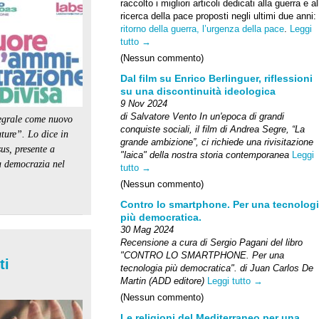
raccolto i migliori articoli dedicati alla guerra e al
ricerca della pace proposti negli ultimi due anni:
ritorno della guerra, l’urgenza della pace
.
Leggi
tutto →
(Nessun commento)
Dal film su Enrico Berlinguer, riflessioni
su una discontinuità ideologica
9 Nov 2024
di Salvatore Vento
In un'epoca di grandi
ntegrale come nuovo
conquiste sociali, il film di Andrea Segre, “La
uture”. Lo dice in
grande ambizione”, ci richiede una rivisitazione
us, presente a
"laica" della nostra storia contemporanea
Leggi
la democrazia nel
tutto →
(Nessun commento)
Contro lo smartphone. Per una tecnolog
più democratica.
30 Mag 2024
Recensione a cura di Sergio Pagani del libro
"CONTRO LO SMARTPHONE. Per una
ti
tecnologia più democratica". di Juan Carlos De
Martin (ADD editore)
Leggi tutto →
(Nessun commento)
Le religioni del Mediterraneo per una