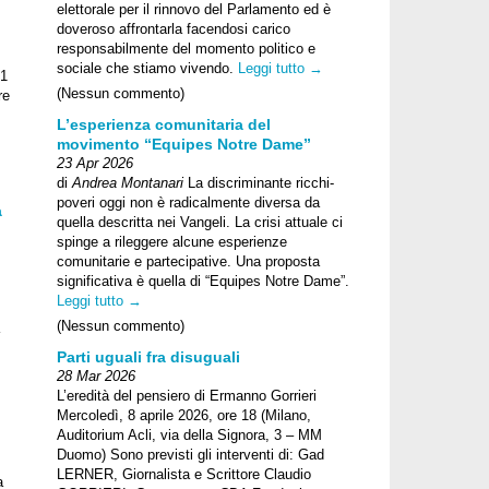
elettorale per il rinnovo del Parlamento ed è
doveroso affrontarla facendosi carico
responsabilmente del momento politico e
sociale che stiamo vivendo.
Leggi tutto →
 1
(Nessun commento)
re
L’esperienza comunitaria del
movimento “Equipes Notre Dame”
23 Apr 2026
di
Andrea Montanari
La discriminante ricchi-
poveri oggi non è radicalmente diversa da
a
quella descritta nei Vangeli. La crisi attuale ci
spinge a rileggere alcune esperienze
comunitarie e partecipative. Una proposta
significativa è quella di “Equipes Notre Dame”.
Leggi tutto →
(Nessun commento)
Parti uguali fra disuguali
28 Mar 2026
L’eredità del pensiero di Ermanno Gorrieri
Mercoledì, 8 aprile 2026, ore 18 (Milano,
Auditorium Acli, via della Signora, 3 – MM
Duomo) Sono previsti gli interventi di: Gad
LERNER, Giornalista e Scrittore Claudio
a