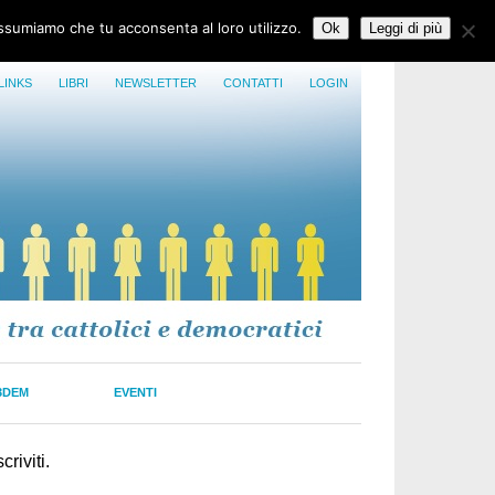
assumiamo che tu acconsenta al loro utilizzo.
Ok
Leggi di più
LINKS
LIBRI
NEWSLETTER
CONTATTI
LOGIN
3DEM
EVENTI
riviti.