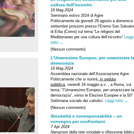
cultura dell’incontro
19 Mag 2024
Seminario estivo 2024 di Agire
Politicamente da
giovedì 29 agosto a domenica
settembre
prossimi presso l’Eremo San Salvato
di Erba (Como) sul tema “Le religioni del
Mediterraneo per una cultura dell’incontro”
Leggi
tutto →
(Nessun commento)
L’Umanesimo Europeo, per umanizzare l
democrazia
19 Mag 2024
Assemblea nazionale
dell’Associazione
Agire
Politicamente
che si riunirà,
in seduta
pubblica
,
venerdì 24 maggio p.v. ,
a Roma, sul
tema: “
l’Umanesimo Europeo, per umanizzare la
democrazia”,
verso le Elezioni Europee e la 50°
Settimana sociale dei cattolici.
Leggi tutto →
(Nessun commento)
Sinodalità e corresponsabilità – un
convegno per confrontarsi
7 Apr 2024
Narrazioni della rete sinodale e
riflessione biblic