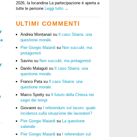
2026, la locandina La partecipazione è aperta a
tutte le persone
Leggi tutto →
ULTIMI COMMENTI
y
Andrea Montanari
su
Il caso Sbarra: una
la
questione morale.
Pier Giorgio Maiardi
su
Non succubi, ma
protagonisti
Savino
su
Non succubi, ma protagonisti
y
Danilo Malaguti
su
Il caso Sbarra: una
questione morale.
Franco Peta
su
Il caso Sbarra: una
questione morale.
Marco Spotty
su
Il futuro della Chiesa nei
à
segni dei tempi
Giovanni
su
I referendum sul lavoro: quale
incidenza sulla situazione dei lavoratori?
Pier Giorgio Maiardi
su
La questione
salariale
Pier Giorgio Maiardi
su
I referendum sul