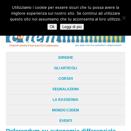
Utilizziamo i cookie per essere sicuri che tu possa avere la
HOME
CHI SIAMO
LA RETE
LE RADICI
DOCUMENTAZIONE
migliore esperienza sul nostro sito. Se continui ad utilizzare
AREE TEMATICHE
DOSSIER
FORUM
LINKS
LIBRI
NEWSLETTER
questo sito noi assumiamo che tu acconsenta al loro utilizzo.
CONTATTI
LOGIN
Ok
Leggi di più
30RIGHE
GLI ARTICOLI
CORSIVI
SEGNALAZIONI
LA RASSEGNA
MONDO C3DEM
EVENTI
Referendum su autonomia differenziale