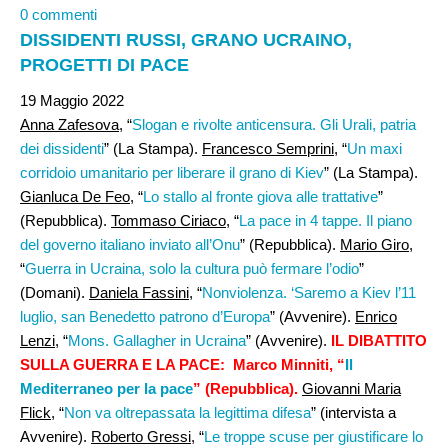
0 commenti
DISSIDENTI RUSSI, GRANO UCRAINO,
PROGETTI DI PACE
19 Maggio 2022
Anna Zafesova
, “
Slogan e rivolte anticensura. Gli Urali, patria
dei dissidenti
” (La Stampa).
Francesco Semprini
, “
Un maxi
corridoio umanitario per liberare il grano di Kiev
” (La Stampa).
Gianluca De Feo
, “
Lo stallo al fronte giova alle trattative
”
(Repubblica).
Tommaso Ciriaco
, “
La pace in 4 tappe. Il piano
del governo italiano inviato all’Onu
” (Repubblica).
Mario Giro
,
“
Guerra in Ucraina, solo la cultura può fermare l’odio
”
(Domani).
Daniela Fassini
, “
Nonviolenza. ‘Saremo a Kiev l’11
luglio, san Benedetto patrono d’Europa
” (Avvenire).
Enrico
Lenzi
, “
Mons. Gallagher in Ucraina
” (Avvenire).
IL DIBATTITO
SULLA GUERRA E LA PACE: Marco Minniti, “
Il
Mediterraneo per la pace
” (Repubblica).
Giovanni Maria
Flick
, “
Non va oltrepassata la legittima difesa
” (intervista a
Avvenire).
Roberto Gressi
, “
Le troppe scuse per giustificare lo