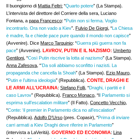
Il buongiorno di
Mattia Feltri:
“
Quarto potere
” (La Stampa).
L’intervista del direttore del Corriere della sera, Luciano
Fontana, a
papa Francesco
: “
Putin non si ferma. Voglio
incontrarlo. Ora non vado a Kiev
”.
Fulvio De Giorgi
, “
La Chiesa
è madre, fa e chiede pace pure quando il mondo non capisce
”
(Avvenire). Dice
Marco Tarquinio
: “
Guerra più guerra non fa
pace
” (Avvenire).
LAVROV, PUTIN E IL NAZISMO:
Umberto
Gentiloni
, “
Così Putin riscrive la lotta al nazismo
” (La Stampa).
Anna Zafesova
, “
’Da soli abbiamo sconfitto i nazisti. La
propaganda che cancella la Shoah
” (La Stampa).
Ezio Mauro,
“
Putin e l’ultima ideologia
” (Repubblica).
CONTE, DRAGHI E
LE ARMI ALL’UCRAINA
:
Stefano Folli
, “
Draghi, i partiti e il
caso Lavrov
” (Repubblica).
Franco Monaco
, “I
l Parlamento si
esprima sull’escalation militare
” (Il Fatto).
Concetto Vecchio
,
“
Conte: ‘il premier in Parlamento dica no all’escalation
”
(Repubblica).
Adolfo D’Urso
(pres. Copasir), “
Prima di inviare
carri armati a Kiev Draghi deve riferire in Parlamento
”
(intervista a LaVerità).
GOVERNO ED ECONOMIA
:
Lina