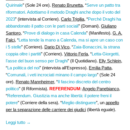
Quirinale
” (Sole 24 ore).
Renato Brunetta
, “
Serve un patto tra
riformatori. Adottiamo il metodo Draghi anche dopo il voto del
2023
” (intervista al Corriere).
Carlo Trigilia
, “
Perché Draghi ha
abbandonato il patto con le parti sociali
” (Domani).
Giuliano
Santoro
, “
Prove di dialogo in casa Calenda
” (Manifesto).
G. A.
Falci
, “
Letta tende la mano a Calenda, ma si apre un caso con
i 5 stelle
” (Corriere).
Dario Di Vico,
“
Zaia-Bonaccini, la strana
coppia oltre i partiti
” (Corriere).
Vittorio Ferla
, “
Letta-Giorgetti,
l’asse del buon senso per Draghi
” (Il Quotidiano).
Elly Schlein
,
“
La politica del noi
” (intervista all’Espresso).
Emilia Patta
,
“
Comunali, i veti incrociati minano il campo largo
” (Sole 24
ore).
Renato Mannheimer
, “
Il fascino discreto del centro
politico
” (Il Riformista).
REFERENDUM
:
Angelo Panebianco
,
“
Referendum. Giustizia ma anche libertà: il potere freni il
potere
” (Corriere della sera). “
Meglio distinguere
”, un
appello
per la separazione delle carriere dei giudici
(libertà eguale).
Leggi tutto →