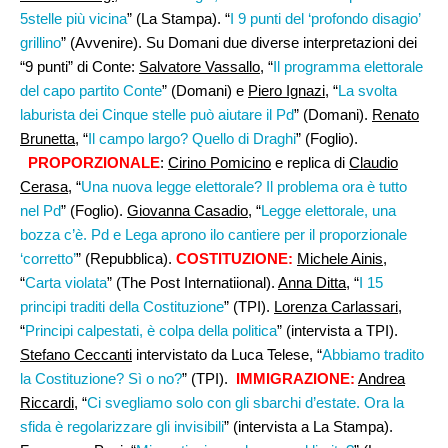
5stelle più vicina
” (La Stampa). “
I 9 punti del ‘profondo disagio’
grillino
” (Avvenire). Su Domani due diverse interpretazioni dei
“9 punti” di Conte:
Salvatore Vassallo
, “
Il programma elettorale
del capo partito Conte
” (Domani) e
Piero Ignazi
, “
La svolta
laburista dei Cinque stelle può aiutare il Pd
” (Domani).
Renato
Brunetta
, “
Il campo largo? Quello di Draghi
” (Foglio).
PROPORZIONALE
:
Cirino Pomicino
e replica di
Claudio
Cerasa
, “
Una nuova legge elettorale? Il problema ora è tutto
nel Pd
” (Foglio).
Giovanna Casadio
, “
Legge elettorale, una
bozza c’è. Pd e Lega aprono ilo cantiere per il proporzionale
‘corretto’
” (Repubblica).
COSTITUZIONE:
Michele Ainis
,
“
Carta violata
” (The Post Internatiional).
Anna Ditta
, “
I 15
principi traditi della Costituzione
” (TPI).
Lorenza Carlassari
,
“
Principi calpestati, è colpa della politica
” (intervista a TPI).
Stefano Ceccanti
intervistato da Luca Telese, “
Abbiamo tradito
la Costituzione? Sì o no?
” (TPI).
IMMIGRAZIONE:
Andrea
Riccardi
, “
Ci svegliamo solo con gli sbarchi d’estate. Ora la
sfida è regolarizzare gli invisibili
” (intervista a La Stampa).