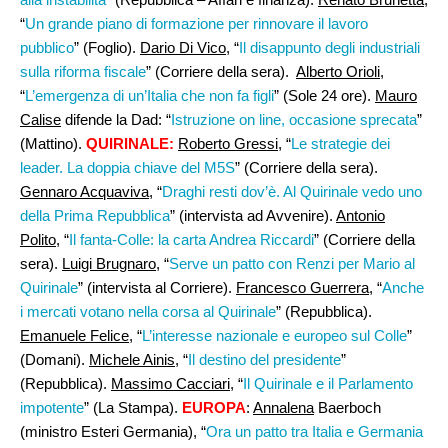
“
Un grande piano di formazione per rinnovare il lavoro
pubblico
” (Foglio).
Dario Di Vico
, “
Il disappunto degli industriali
sulla riforma fiscale
” (Corriere della sera).
Alberto Orioli,
“
L’emergenza di un’Italia che non fa figli
” (Sole 24 ore).
Mauro
Calise
difende la Dad: “
Istruzione on line, occasione sprecata
”
(Mattino).
QUIRINALE:
Roberto Gressi
, “
Le strategie dei
leader. La doppia chiave del M5S
” (Corriere della sera).
Gennaro Acquaviva
, “
Draghi resti dov’è. Al Quirinale vedo uno
della Prima Repubblica
” (intervista ad Avvenire).
Antonio
Polito
, “
Il fanta-Colle: la carta Andrea Riccardi
” (Corriere della
sera).
Luigi Brugnaro
, “
Serve un patto con Renzi per Mario al
Quirinale
” (intervista al Corriere).
Francesco Guerrera
, “
Anche
i mercati votano nella corsa al Quirinale
” (Repubblica).
Emanuele Felice
, “
L’interesse nazionale e europeo sul Colle
”
(Domani).
Michele Ainis
, “
Il destino del presidente
”
(Repubblica).
Massimo Cacciari
, “
Il Quirinale e il Parlamento
impotente
” (La Stampa).
EUROPA
:
Annalena
Baerboch
(ministro Esteri Germania), “
Ora un patto tra Italia e Germania