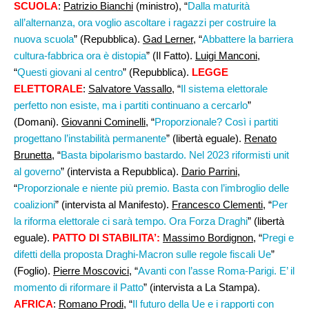
SCUOLA
:
Patrizio Bianchi
(ministro), “
Dalla maturità
all’alternanza, ora voglio ascoltare i ragazzi per costruire la
nuova scuola
” (Repubblica).
Gad Lerner
, “
Abbattere la barriera
cultura-fabbrica ora è distopia
” (Il Fatto).
Luigi Manconi
,
“
Questi giovani al centro
” (Repubblica).
LEGGE
ELETTORALE
:
Salvatore Vassallo
, “
Il sistema elettorale
perfetto non esiste, ma i partiti continuano a cercarlo
”
(Domani).
Giovanni Cominelli,
“
Proporzionale? Così i partiti
progettano l’instabilità permanente
” (libertà eguale).
Renato
Brunetta
, “
Basta bipolarismo bastardo. Nel 2023 riformisti unit
al governo
” (intervista a Repubblica).
Dario Parrini
,
“
Proporzionale e niente più premio. Basta con l’imbroglio delle
coalizioni
” (intervista al Manifesto).
Francesco Clementi,
“
Per
la riforma elettorale ci sarà tempo. Ora Forza Draghi
” (libertà
eguale).
PATTO DI STABILITA’:
Massimo Bordignon
, “
Pregi e
difetti della proposta Draghi-Macron sulle regole fiscali Ue
”
(Foglio).
Pierre Moscovici,
“
Avanti con l’asse Roma-Parigi. E’ il
momento di riformare il Patto
” (intervista a La Stampa).
AFRICA
:
Romano Prodi
, “
Il futuro della Ue e i rapporti con