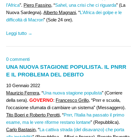
l’Africa
”.
Piero Fassino
, “
Sahel, una crisi che ci riguarda
” (La
Nuova Sardegna).
Alberto Magnani,
“
L’Africa dei golpe e le
difficoltà di Macron
” (Sole 24 ore).
Leggi tutto →
0 commenti
UNA NUOVA STAGIONE POPULISTA. IL PNRR
E IL PROBLEMA DEL DEBITO
10 Gennaio 2022
Maurizio Ferrera
, “
Una nuova stagione populista
” (Corriere
della sera).
GOVERNO
:
Francesco Grillo
, “Pnrr e scuola,
l’occasione sfumata di cambiare un sistema” (Messaggero).
Tito Boeri e Roberto Perotti
, “
Pnrr, l’Italia ha passato il primo
esame, ma le vere riforme restano lontane
” (Repubblica).
Carlo Bastasin
, “
La cattiva strada (del disavanzo) che porta
alla instabilità
” (Repubblica – Affari e finanza).
Renato Brunetta
,