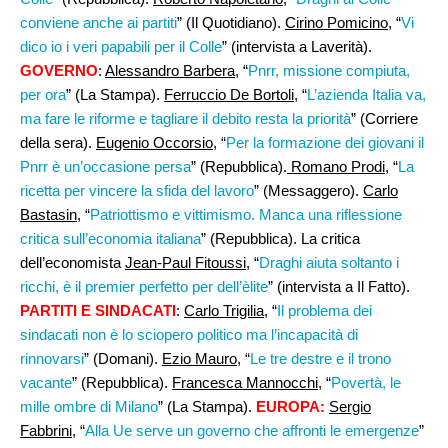
conviene anche ai partiti
” (Il Quotidiano).
Cirino Pomicino
, “
Vi
dico io i veri papabili per il Colle
” (intervista a Laverità).
GOVERNO
:
Alessandro Barbera
, “
Pnrr, missione compiuta,
per ora
” (La Stampa).
Ferruccio De Bortoli,
“
L’azienda Italia va,
ma fare le riforme e tagliare il debito resta la priorità
” (Corriere
della sera).
Eugenio Occorsio
, “
Per la formazione dei giovani il
Pnrr è un’occasione persa
” (Repubblica).
Romano Prodi,
“
La
ricetta per vincere la sfida del lavoro
” (Messaggero).
Carlo
Bastasin
, “
Patriottismo e vittimismo. Manca una riflessione
critica sull’economia italiana
” (Repubblica). La critica
dell’economista
Jean-Paul Fitoussi
, “
Draghi aiuta soltanto i
ricchi, è il premier perfetto per dell’èlite
” (intervista a Il Fatto).
PARTITI E SINDACATI
:
Carlo Trigilia
, “
Il problema dei
sindacati non è lo sciopero politico ma l’incapacità di
rinnovarsi
” (Domani).
Ezio Mauro
, “
Le tre destre e il trono
vacante
” (Repubblica).
Francesca Mannocchi
, “
Povertà, le
mille ombre di Milano
” (La Stampa).
EUROPA:
Sergio
Fabbrini,
“
Alla Ue serve un governo che affronti le emergenze
”