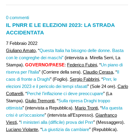
0 commenti
IL PNRR E LE ELEZIONI 2023: LA STRADA
ACCIDENTATA
7 Febbraio 2022
Giuliano Amato
, “
Questa Italia ha bisogno delle donne. Basta
con le congreghe dei maschi”
(intervista a Mirella Serri, La
Stampa).
GOVERNO/PAESE
:
Federico Fubini
, “
Un piano di
riserva per l’Italia
” (Corriere della sera).
Claudio Cerasa
, “
Il
caos di fronte a Draghi
” (Foglio).
Sergio Fabbrini
, “
Pnrr, le
elezioni 2023 e il pericolo dei tempi sfasati
” (Sole 24 ore).
Carlo
Cottarelli
, “
Perché l’inflazione ci deve preoccupare
” (La
Stampa).
Giulio Tremonti
, “
Sulla ripresa Draghi troppo
ottimista
” (intervista a Repubblica).
Mario Tronti
, “
Ma questa
crisi è un’occasione
” (intervista all’Espresso).
Gianfranco
Viesti
, “
I ministeri alla (difficile) prova del Pnrr
” (Messaggero).
Luciano Violante
, “
La giustizia da cambiare
” (Repubblica).