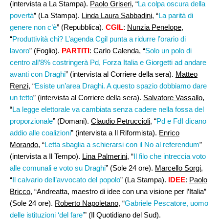
(intervista a La Stampa).
Paolo Griseri
, “
La colpa oscura della
povertà
” (La Stampa).
Linda Laura Sabbadini
, “
La parità di
genere non c’è
” (Repubblica).
CGIL
:
Nunzia Penelope
,
“
Produttività chi? L’agenda Cgil punta a ridurre l’orario di
lavoro
” (Foglio).
PARTITI
:
Carlo Calenda
, “
Solo un polo di
centro all’8% costringerà Pd, Forza Italia e Giorgetti ad andare
avanti con Draghi
” (intervista al Corriere della sera).
Matteo
Renzi
, “
Esiste un’area Draghi. A questo spazio dobbiamo dare
un tetto
” (intervista al Corriere della sera).
Salvatore Vassallo
,
“
La legge elettorale va cambiata senza cadere nella fossa del
proporzionale
” (Domani).
Claudio Petruccioli
, “
Pd e FdI dicano
addio alle coalizioni
” (intervista a Il Riformista).
Enrico
Morando
, “
Letta sbaglia a schierarsi con il No al referendum
”
(intervista a Il Tempo).
Lina Palmerini
, “
Il filo che intreccia voto
alle comunali e voto su Draghi
” (Sole 24 ore).
Marcello Sorgi,
“
Il calvario dell’avvocato del popolo
” (La Stampa).
IDEE
:
Paolo
Bricco
, “Andreatta, maestro di idee con una visione per l’Italia”
(Sole 24 ore).
Roberto Napoletano
, “
Gabriele Pescatore, uomo
delle istituzioni ‘del fare’
” (Il Quotidiano del Sud).