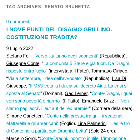
TAG ARCHIVES:
RENATO BRUNETTA
0 commenti
I NOVE PUNTI DEL DISAGIO GRILLINO.
COSTITUZIONE TRADITA?
9 Luglio 2022
Stefano Folli,
“
Verso l’autunno degli scontenti”
(Repubblica).
Giuseppe Conte
, “
La comunità 5 Stelle è già fuori. Da Draghi
risposte entro luglio
” (intervista a Il Fatto).
Tommaso Ciriaco
,
“
Via a settembre, l’idea dell’avvocato
” (Repubblica).
Lisa Di
Giuseppe
, “
Il M5S vota la fiducia sul decreto Aiuti. La crisi si
sposta al Senato
” (Domani).
Gad Lerner
, “
Conte-Draghi, i guai
veri sono povertà e riarmo
” (Il Fatto).
Emanuele Buzzi
, “’
Non
siamo pagliacci’. L’aut aut dell’ex premier
” (Corriere della sera).
Simone Canettieri,
“
Conte nella pressa tra grillini scatenati,
Mattarella e gli americani
” (Foglio).
Lina Palmerini
, “
L’esile filo
di Conte nella partita con Draghi e Letta
” (Sole 24 ore).
Marcello Sorgi
, “
Conte-Draghi, incontro inutile. L’implosione