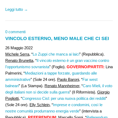
Leggi tutto →
0 commenti
VINCOLO ESTERNO, MENO MALE CHE CI SEI
26 Maggio 2022
Michele Serra
, “
Lo Zuppi che manca ai laici
” (Repubblica).
Renato Brunetta,
“
Il vincolo esterno è un gran vaccino contro
l’opportunismo sovranista
” (Foglio).
GOVERNO/PARTITI:
Lina
Palmerini, “
Mediazioni a tappe forzate, guardando alle
amministrative
” (Sole 24 ore).
Paolo Baroni
, “
Far west
balneari
” (La Stampa).
Renato Mannheimer
, “
Caro Mieli, il voto
degli italiani non si decide sulla guerra
” (Il Riformista).
Giorgio
Pogliotti,
“
Congresso Cisl: per una nuova politica dei redditi
”
(Sole 24 ore).
Elly Schlein
, “
Imprese e condomini, così le
nostre comunità produrranno energia verde
” (intervista a
Repubblica).
REFERENDUM
:
Marcello Sorgi,
“
Referendum,