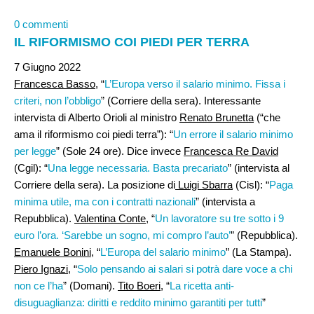
0 commenti
IL RIFORMISMO COI PIEDI PER TERRA
7 Giugno 2022
Francesca Basso
, “
L’Europa verso il salario minimo. Fissa i
criteri, non l’obbligo
” (Corriere della sera). Interessante
intervista di Alberto Orioli al ministro
Renato Brunetta
(“che
ama il riformismo coi piedi terra”): “
Un errore il salario minimo
per legge
” (Sole 24 ore). Dice invece
Francesca Re David
(Cgil): “
Una legge necessaria. Basta precariato
” (intervista al
Corriere della sera). La posizione di
Luigi Sbarra
(Cisl): “
Paga
minima utile, ma con i contratti nazionali
” (intervista a
Repubblica).
Valentina Conte
, “
Un lavoratore su tre sotto i 9
euro l’ora. ‘Sarebbe un sogno, mi compro l’auto’
” (Repubblica).
Emanuele Bonini
, “
L’Europa del salario minimo
” (La Stampa).
Piero Ignazi
, “
Solo pensando ai salari si potrà dare voce a chi
non ce l’ha
” (Domani).
Tito Boeri,
“
La ricetta anti-
disuguaglianza: diritti e reddito minimo garantiti per tutti
”