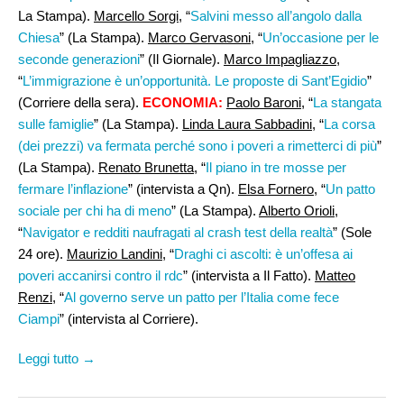
La Stampa).
Marcello Sorgi,
“
Salvini messo all’angolo dalla
Chiesa
” (La Stampa).
Marco Gervasoni,
“
Un’occasione per le
seconde generazioni
” (Il Giornale).
Marco Impagliazzo
,
“
L’immigrazione è un’opportunità. Le proposte di Sant’Egidio
”
(Corriere della sera).
ECONOMIA:
Paolo Baroni
, “
La stangata
sulle famiglie
” (La Stampa).
Linda Laura Sabbadini,
“
La corsa
(dei prezzi) va fermata perché sono i poveri a rimetterci di più
”
(La Stampa).
Renato Brunetta,
“
Il piano in tre mosse per
fermare l’inflazione
” (intervista a Qn).
Elsa Fornero,
“
Un patto
sociale per chi ha di meno
” (La Stampa).
Alberto Orioli
,
“
Navigator e redditi naufragati al crash test della realtà
” (Sole
24 ore).
Maurizio Landini
, “
Draghi ci ascolti: è un’offesa ai
poveri accanirsi contro il rdc
” (intervista a Il Fatto).
Matteo
Renzi
, “
Al governo serve un patto per l’Italia come fece
Ciampi
” (intervista al Corriere).
Leggi tutto →