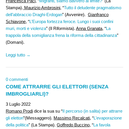
Francesca Paci,
“
Migranti, siamo davvero al limite?
” (La
Stampa).
Maurizio Ambrosini,
“
Tutto il deludente pragmatismo
dell’abbraccio Draghi-Erdogan
” (Avvenire).
Gianfranco
Schiavone
, “
L’Europa fortezza feroce. Lungo i suoi confini
muri, morti e violenza
” (Il Riformista).
Anna Granata
, “
La
trappola della somiglianza frena la riforma della cittadinanza
”
(Domani).
Leggi tutto →
0 commenti
COME ATTRARRE GLI ELETTORI (SENZA
IMBROGLIARLI)?
3 Luglio 2022
Romano Prodi
dice la sua su “
Il percorso (in salita) per attrarre
gli elettori
”(Messaggero).
Massimo Recalcati
, “
L’evaporazione
della politica
” (La Stampa).
Goffredo Buccino
, “
La favola