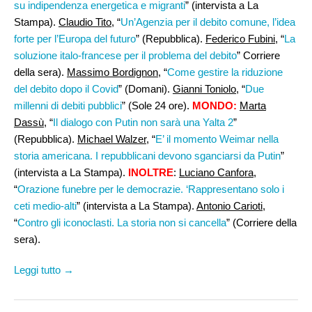
su indipendenza energetica e migranti
” (intervista a La
Stampa).
Claudio Tito
, “
Un’Agenzia per il debito comune, l’idea
forte per l’Europa del futuro
” (Repubblica).
Federico Fubini
, “
La
soluzione italo-francese per il problema del debito
” Corriere
della sera).
Massimo Bordignon
, “
Come gestire la riduzione
del debito dopo il Covid
” (Domani).
Gianni Toniolo
, “
Due
millenni di debiti pubblici
” (Sole 24 ore).
MONDO:
Marta
Dassù
, “
Il dialogo con Putin non sarà una Yalta 2
”
(Repubblica).
Michael Walzer
, “
E’ il momento Weimar nella
storia americana. I repubblicani devono sganciarsi da Putin
”
(intervista a La Stampa).
INOLTRE
:
Luciano Canfora
,
“
Orazione funebre per le democrazie. ‘Rappresentano solo i
ceti medio-alti
” (intervista a La Stampa).
Antonio Carioti
,
“
Contro gli iconoclasti. La storia non si cancella
” (Corriere della
sera).
Leggi tutto →