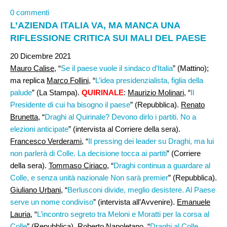
0 commenti
L’AZIENDA ITALIA VA, MA MANCA UNA
RIFLESSIONE CRITICA SUI MALI DEL PAESE
20 Dicembre 2021
Mauro Calise
, “
Se il paese vuole il sindaco d’Italia
” (Mattino);
ma replica
Marco Follini
, “
L’idea presidenzialista, figlia della
palude
” (La Stampa).
QUIRINALE
:
Maurizio Molinari
, “
Il
Presidente di cui ha bisogno il paese
” (Repubblica).
Renato
Brunetta,
“
Draghi al Quirinale? Devono dirlo i partiti. No a
elezioni anticipate
” (intervista al Corriere della sera).
Francesco Verderami,
“
Il pressing dei leader su Draghi, ma lui
non parlerà di Colle. La decisione tocca ai partiti
” (Corriere
della sera).
Tommaso Ciriaco
, “
Draghi continua a guardare al
Colle, e senza unità nazionale Non sarà premier
” (Repubblica).
Giuliano Urbani
, “
Berlusconi divide, meglio desistere. Al Paese
serve un nome condiviso
” (intervista all’Avvenire).
Emanuele
Lauria
, “
L’incontro segreto tra Meloni e Moratti per la corsa al
Colle
” (Repubblica).
Roberto Napoletano
, “
Draghi al Colle