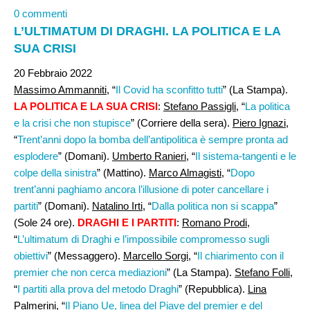
0 commenti
L’ULTIMATUM DI DRAGHI. LA POLITICA E LA
SUA CRISI
20 Febbraio 2022
Massimo Ammanniti
, “
Il Covid ha sconfitto tutti
” (La Stampa).
LA POLITICA E LA SUA CRISI
:
Stefano Passigli,
“
La politica
e la crisi che non stupisce
” (Corriere della sera).
Piero Ignazi,
“
Trent’anni dopo la bomba dell’antipolitica è sempre pronta ad
esplodere
” (Domani).
Umberto Ranieri,
“
Il sistema-tangenti e le
colpe della sinistra
” (Mattino).
Marco Almagisti,
“
Dopo
trent’anni paghiamo ancora l’illusione di poter cancellare i
partiti
” (Domani).
Natalino Irti
, “
Dalla politica non si scappa
”
(Sole 24 ore).
DRAGHI E I PARTITI
:
Romano Prodi
,
“
L’ultimatum di Draghi e l’impossibile compromesso sugli
obiettivi
” (Messaggero).
Marcello Sorgi,
“
Il chiarimento con il
premier che non cerca mediazioni
” (La Stampa).
Stefano Folli,
“
I partiti alla prova del metodo Draghi
” (Repubblica).
Lina
Palmerini
, “
Il Piano Ue, linea del Piave del premier e del