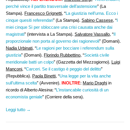
perché vince il partito trasversale dell’astensione
” (La
Stampa).
Francesco Grignetti
, “
La giustizia nell’urna. Ecco i
cinque quesiti referendari
” (La Stampa).
Sabino Cassese
, “
I
miei cinque Sì per sbloccare una crisi causata anche dai
magistrati
” (intervista a La Stampa).
Salvatore Vassallo
, “
Il
proporzionale non porta al governo dei ragionevoli
” (Domani).
Nadia Urbinati
, “
Le ragioni per bocciare i referendum sulla
giustizia
” (Domani).
Florindo Rubbettino
, “
Società civile
meridionale batti un colpo
” (Gazzetta del Mezzogiorno).
Luigi
Manconi
, “
Carceri. Se il castigo è peggio del delitto
”
(Repubblica).
Paola Binetti
, “
Una legge per la vita anche
sull’ultima scelta
” (Avvenire).
INOLTRE
:
Mario Draghi
in
ricordo di Alberto Alesina: “
L’instancabile curiosità di un
economista geniale
” (Corriere della sera).
Leggi tutto →