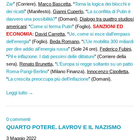
Zar
” (Corriere).
Marco Bascetta
, “
Torna la logica dei blocchi e
dei ricatti
” (Manifesto).
Gianni Cuperlo
, “
La sconfitta di Putin è
davvero una possibilità?
” (Domani).
Dialogo tra quattro studiosi
americani
: “
Come si ferma Putin
” (Foglio).
SANZIONI ED
ECONOMIA
:
David Carretta
, “
Ue, come si esce dall’empass
dell’energia
” (Foglio).
Beda Romano,
“
L’Ue mobilita 300 miliardi
per dire addio all’energia russa
” (Sole 24 ore).
Federico Fubini
,
“
Pil e inflazione. I dati pessimi delle dittature
” (Corriere della
sera).
Renato Brunetta
, “
L’Europa si regge soltanto su un patto
Roma-Parigi-Berlino
” (Milano Finanza).
Innocenzo Cipolletta
,
“
La crescita preoccupa più dell’inflazione
” (Domani).
Leggi tutto →
0 commenti
QUARTO POTERE. LAVROV E IL NAZISMO
3 Maggio 2022