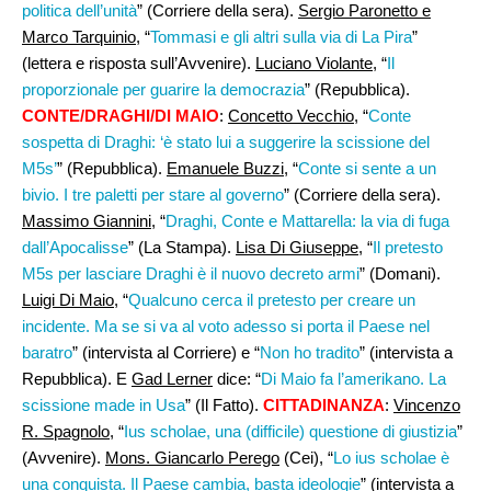
politica dell’unità
” (Corriere della sera).
Sergio Paronetto e
Marco Tarquinio
, “
Tommasi e gli altri sulla via di La Pira
”
(lettera e risposta sull’Avvenire).
Luciano Violante
, “
Il
proporzionale per guarire la democrazia
” (Repubblica).
CONTE/DRAGHI/DI MAIO
:
Concetto Vecchio,
“
Conte
sospetta di Draghi: ‘è stato lui a suggerire la scissione del
M5s’
” (Repubblica).
Emanuele Buzzi,
“
Conte si sente a un
bivio. I tre paletti per stare al governo
” (Corriere della sera).
Massimo Giannini
, “
Draghi, Conte e Mattarella: la via di fuga
dall’Apocalisse
” (La Stampa).
Lisa Di Giuseppe
, “
Il pretesto
M5s per lasciare Draghi è il nuovo decreto armi
” (Domani).
Luigi Di Maio
, “
Qualcuno cerca il pretesto per creare un
incidente. Ma se si va al voto adesso si porta il Paese nel
baratro
” (intervista al Corriere) e “
Non ho tradito
” (intervista a
Repubblica). E
Gad Lerner
dice: “
Di Maio fa l’amerikano. La
scissione made in Usa
” (Il Fatto).
CITTADINANZA
:
Vincenzo
R. Spagnolo
, “
Ius scholae, una (difficile) questione di giustizia
”
(Avvenire).
Mons. Giancarlo Perego
(Cei), “
Lo ius scholae è
una conquista. Il Paese cambia, basta ideologie
” (intervista a