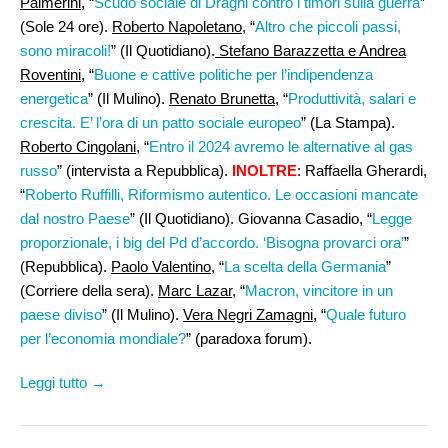
Palmerini
, “
Scudo sociale di Draghi contro i timori sulla guerra
”
(Sole 24 ore).
Roberto Napoletano
, “
Altro che piccoli passi,
sono miracoli!
” (Il Quotidiano).
Stefano Barazzetta e Andrea
Roventini
, “
Buone e cattive politiche per l’indipendenza
energetica
” (Il Mulino).
Renato Brunetta
, “
Produttività, salari e
crescita. E’ l’ora di un patto sociale europeo
” (La Stampa).
Roberto Cingolani
, “
Entro il 2024 avremo le alternative al gas
russo
” (intervista a Repubblica).
INOLTRE
: Raffaella Gherardi,
“
Roberto Ruffilli, Riformismo autentico. Le occasioni mancate
dal nostro Paese
” (Il Quotidiano). Giovanna Casadio, “
Legge
proporzionale, i big del Pd d’accordo. ‘Bisogna provarci ora’
”
(Repubblica).
Paolo Valentino,
“
La scelta della Germania
”
(Corriere della sera).
Marc Lazar
, “
Macron, vincitore in un
paese diviso
” (Il Mulino).
Vera Negri Zamagni
, “
Quale futuro
per l’economia mondiale?
” (paradoxa forum).
Leggi tutto →