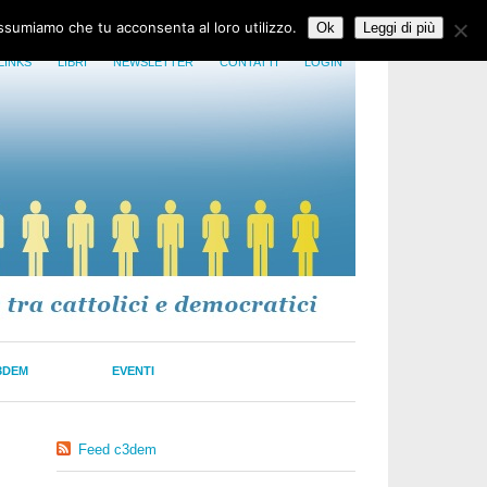
assumiamo che tu acconsenta al loro utilizzo.
Ok
Leggi di più
LINKS
LIBRI
NEWSLETTER
CONTATTI
LOGIN
3DEM
EVENTI
Feed c3dem