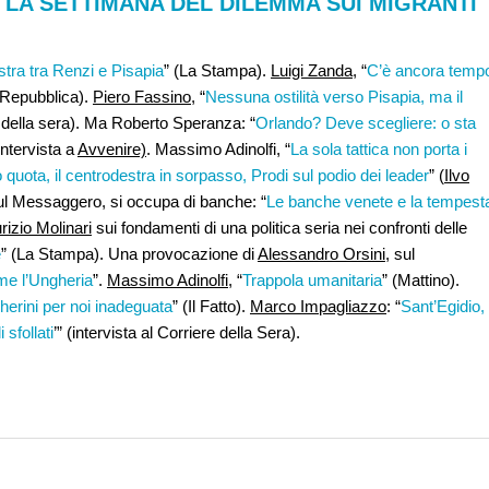
. LA SETTIMANA DEL DILEMMA SUI MIGRANTI
istra tra Renzi e Pisapia
” (La Stampa).
Luigi Zanda
, “
C’è ancora temp
a Repubblica).
Piero Fassino
, “
Nessuna ostilità verso Pisapia, ma il
re della sera). Ma Roberto Speranza: “
Orlando? Deve scegliere: o sta
(intervista a
Avvenire)
. Massimo Adinolfi, “
La sola tattica non porta i
uota, il centrodestra in sorpasso, Prodi sul podio dei leader
” (
Ilvo
ul Messaggero, si occupa di banche: “
Le banche venete e la tempest
izio Molinari
sui fondamenti di una politica seria nei confronti delle
e
” (La Stampa). Una provocazione di
Alessandro Orsini
, sul
come l’Ungheria
”.
Massimo Adinolfi
, “
Trappola umanitaria
” (Mattino).
ogherini per noi inadeguata
” (Il Fatto).
Marco Impagliazzo
: “
Sant’Egidio,
 sfollati
’” (intervista al Corriere della Sera).