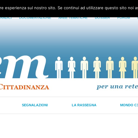
ore esperienza sul nostro sito. Se continui ad utilizzare questo sito noi 
 RADICI
DOCUMENTAZIONE
AREE TEMATICHE
DOSSIER
FORUM
SEGNALAZIONI
LA RASSEGNA
MONDO C