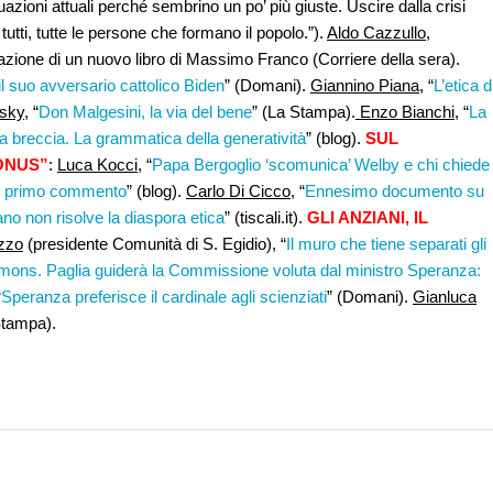
uazioni attuali perché sembrino un po’ più giuste. Uscire dalla crisi
utti, tutte le persone che formano il popolo.”).
Aldo Cazzullo
,
azione di un nuovo libro di Massimo Franco (Corriere della sera).
il suo avversario cattolico Biden
” (Domani).
Giannino Piana
, “
L’etica d
vsky
, “
Don Malgesini, la via del bene
” (La Stampa).
Enzo Bianchi,
“
La
a breccia. La grammatica della generatività
” (blog).
SUL
ONUS”
:
Luca Kocci
, “
Papa Bergoglio ‘scomunica’ Welby e chi chiede
 primo commento
” (blog).
Carlo Di Cicco
, “
Ennesimo documento su
cano non risolve la diaspora etica
” (tiscali.it).
GLI ANZIANI, IL
zzo
(presidente Comunità di S. Egidio), “
Il muro che tiene separati gli
ons. Paglia guiderà la Commissione voluta dal ministro Speranza:
“
Speranza preferisce il cardinale agli scienziati
” (Domani).
Gianluca
Stampa).