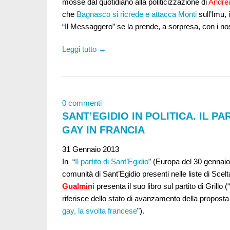
mosse dal quotidiano alla politicizzazione di
Andrea
che
Bagnasco si ricrede e attacca Monti
sull’Imu, i
“Il Messaggero” se la prende, a sorpresa, con i nos
Leggi tutto →
0 commenti
SANT’EGIDIO IN POLITICA. IL P
GAY IN FRANCIA
31 Gennaio 2013
In “
Il partito di Sant’Egidio
” (Europa del 30 gennaio
comunità di Sant’Egidio presenti nelle liste di Sc
Gualmini
presenta il suo libro sul partito di Grillo (“
riferisce dello stato di avanzamento della proposta
gay, la svolta francese
”).