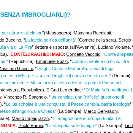
(SENZA IMBROGLIARLI)?
 per attrarre gli elettori
”(Messaggero).
Massimo Recalcati
,
do Buccino
, “
La favola politica dell’unità
” (Corriere della sera).
Sergio
ulla via di La Pira
” (lettera e risposta sull’Avvenire).
Luciano Violante
, 
lica).
CONTE/DRAGHI/DI MAIO
:
Concetto Vecchio,
“
Conte sospett
M5s’
” (Repubblica).
Emanuele Buzzi,
“
Conte si sente a un bivio. I tre
assimo Giannini
, “
Draghi, Conte e Mattarella: la via di fuga
l pretesto M5s per lasciare Draghi è il nuovo decreto armi
” (Domani).
e un incidente. Ma se si va al voto adesso si porta il Paese nel
intervista a Repubblica). E
Gad Lerner
dice: “
Di Maio fa l’amerikano. 
A
:
Vincenzo R. Spagnolo
, “
Ius scholae, una (difficile) questione di
), “
Lo ius scholae è una conquista. Il Paese cambia, basta ideologie
”
messo all’angolo dalla Chiesa
” (La Stampa).
Marco Gervasoni,
rnale).
Marco Impagliazzo
, “
L’immigrazione è un’opportunità. Le
NOMIA:
Paolo Baroni
, “
La stangata sulle famiglie
” (La Stampa).
Lind
perché sono i poveri a rimetterci di più
” (La Stampa).
Renato Brunett