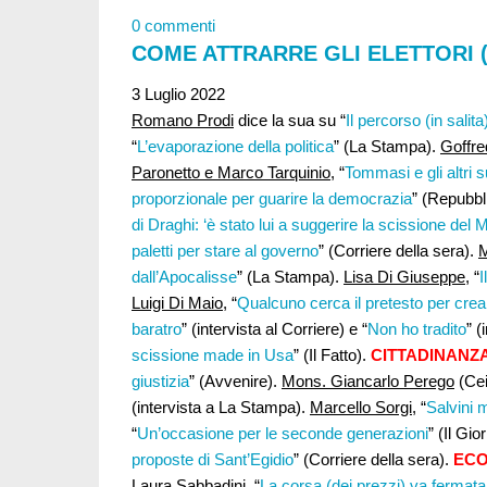
0 commenti
COME ATTRARRE GLI ELETTORI 
3 Luglio 2022
Romano Prodi
dice la sua su “
Il percorso (in salita)
“
L’evaporazione della politica
” (La Stampa).
Goffre
Paronetto e Marco Tarquinio
, “
Tommasi e gli altri s
proporzionale per guarire la democrazia
” (Repubb
di Draghi: ‘è stato lui a suggerire la scissione del 
paletti per stare al governo
” (Corriere della sera).
M
dall’Apocalisse
” (La Stampa).
Lisa Di Giuseppe
, “
I
Luigi Di Maio
, “
Qualcuno cerca il pretesto per crear
baratro
” (intervista al Corriere) e “
Non ho tradito
” (
scissione made in Usa
” (Il Fatto).
CITTADINANZ
giustizia
” (Avvenire).
Mons. Giancarlo Perego
(Cei
(intervista a La Stampa).
Marcello Sorgi,
“
Salvini 
“
Un’occasione per le seconde generazioni
” (Il Gio
proposte di Sant’Egidio
” (Corriere della sera).
ECO
Laura Sabbadini,
“
La corsa (dei prezzi) va fermata 