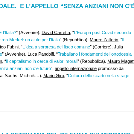
DALE. E L’APPELLO “SENZA ANZIANI NON C’
l’Italia?
” (Avvenire).
David Carretta
, “
L’Europa post Covid secondo
cron-Merkel: un aiuto per l’Italia
” (Repubblica).
Marco Zatterin,
“
Il
ico Fubini
, “
L’idea a sorpresa del fisco comune
” (Corriere).
Julia
re
” (Avvenire).
Luca Pandolfi
, “
Traballano i fondamenti dell’ortodossia
n,
“
Il capitalismo in cerca di valori morali
” (Repubblica).
Mauro Magatt
nza anziani non c’è futuro
”,
appello internazionale
promosso da
Rita, Sachs, Michnik…).
Mario Giro
, “
Cultura dello scarto nella strage