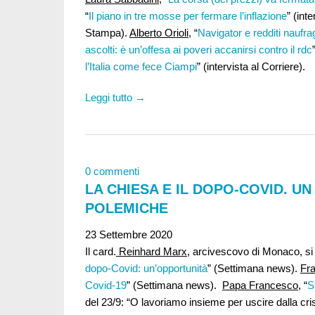
“
Il piano in tre mosse per fermare l’inflazione
” (int
Stampa).
Alberto Orioli
, “
Navigator e redditi naufrag
ascolti: è un’offesa ai poveri accanirsi contro il rdc
l’Italia come fece Ciampi
” (intervista al Corriere).
Leggi tutto →
0 commenti
LA CHIESA E IL DOPO-COVID. U
POLEMICHE
23 Settembre 2020
Il card.
Reinhard Marx,
arcivescovo di Monaco, si i
dopo-Covid: un’opportunità
” (Settimana news).
Fr
Covid-19
” (Settimana news).
Papa Francesco
, “
S
del 23/9: “O lavoriamo insieme per uscire dalla crisi,