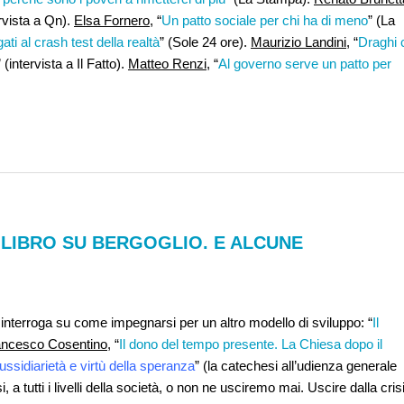
ervista a Qn).
Elsa Fornero,
“
Un patto sociale per chi ha di meno
” (La
ati al crash test della realtà
” (Sole 24 ore).
Maurizio Landini
, “
Draghi 
” (intervista a Il Fatto).
Matteo Renzi
, “
Al governo serve un patto per
N LIBRO SU BERGOGLIO. E ALCUNE
nterroga su come impegnarsi per un altro modello di sviluppo: “
Il
ancesco Cosentino
, “
Il dono del tempo presente. La Chiesa dopo il
ussidiarietà e virtù della speranza
” (la catechesi all’udienza generale
 a tutti i livelli della società, o non ne usciremo mai. Uscire dalla cris