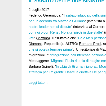
IL SABATO DELLE DUE SINISTRE
2 Luglio 2017
Federico Geremicca
, “
Il sabato infuocato della sin
per un accordo tra Matteo e Giuliano
” (intervista 
nostro leader non si discute
” (intervista al Corrie
con noi o con Renzi. No a un piede in due staffe
” 
voti
” (
Mattino
). Il risultato è che “
Pd e M5s perdono q
Diamanti
, Repubblica). ALTRO:
Romano Prodi
, s
che si poteva fermare prima
”. Un editoriale di
Maur
migrazioni: “
L’integrazione nell’interesse nazional
Messaggero: “
Migranti, l’Italia rischia di reagire 
Barbara Spinelli
: “
In Libia diritti umani ignorati. M
strategia per i migranti: ‘Usare la direttiva Ue per gli
Leggi tutto →