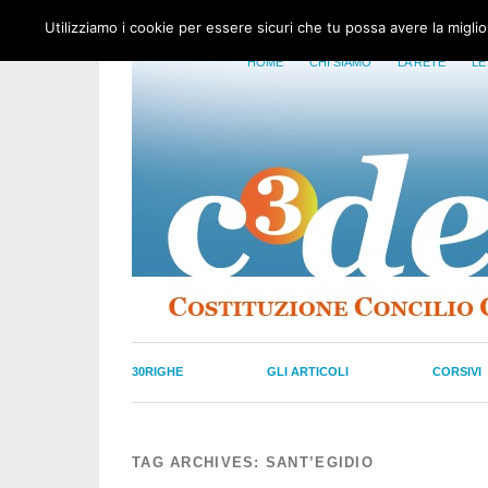
Utilizziamo i cookie per essere sicuri che tu possa avere la migli
HOME
CHI SIAMO
LA RETE
LE
30RIGHE
GLI ARTICOLI
CORSIVI
TAG ARCHIVES:
SANT’EGIDIO