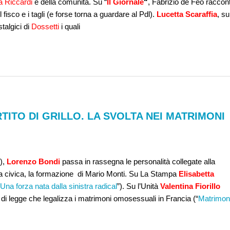
 Riccardi
e della comunità. Su “
Il Giornale
“
, Fabrizio de Feo raccon
l fisco e i tagli (e forse torna a guardare al Pdl).
Lucetta Scaraffia
, su
talgici di
Dossetti
i quali
ARTITO DI GRILLO. LA SVOLTA NEI MATRIMONI
),
Lorenzo Bondi
passa in rassegna le personalità collegate alla
elta civica, la formazione di Mario Monti. Su La Stampa
Elisabetta
Una forza nata dalla sinistra radical
”). Su l’Unità
Valentina Fiorillo
 di legge che legalizza i matrimoni omosessuali in Francia (“
Matrimon