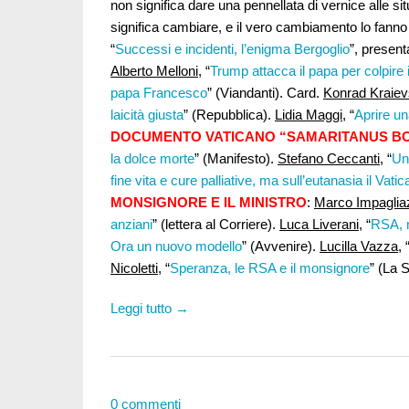
non significa dare una pennellata di vernice alle sit
significa cambiare, e il vero cambiamento lo fanno t
“
Successi e incidenti, l’enigma Bergoglio
”, present
Alberto Melloni
, “
Trump attacca il papa per colpire 
papa Francesco
” (Viandanti). Card.
Konrad Kraie
laicità giusta
” (Repubblica).
Lidia Maggi
, “
Aprire un
DOCUMENTO VATICANO “SAMARITANUS B
la dolce morte
” (Manifesto).
Stefano Ceccanti
, “
Un
fine vita e cure palliative, ma sull’eutanasia il Vati
MONSIGNORE E IL MINISTRO
:
Marco Impaglia
anziani
” (lettera al Corriere).
Luca Liverani
, “
RSA, m
Ora un nuovo modello
” (Avvenire).
Lucilla Vazza
, 
Nicoletti
, “
Speranza, le RSA e il monsignore
” (La 
Leggi tutto →
0 commenti