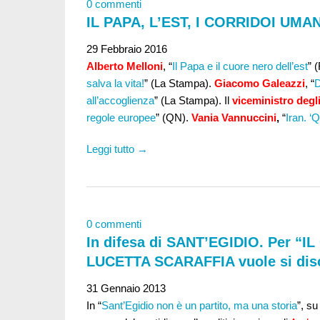
0 commenti
IL PAPA, L’EST, I CORRIDOI UMAN
29 Febbraio 2016
Alberto Melloni
, “
Il Papa e il cuore nero dell’est
” 
salva la vita!
” (La Stampa).
Giacomo Galeazzi
, “
D
all’accoglienza
” (La Stampa). Il
viceministro degli
regole europee
” (QN).
Vania Vannuccini
,
“
Iran. ‘Q
Leggi tutto →
0 commenti
In difesa di SANT’EGIDIO. Per “I
LUCETTA SCARAFFIA vuole si discu
31 Gennaio 2013
In “
Sant’Egidio non è un partito, ma una storia
”, s