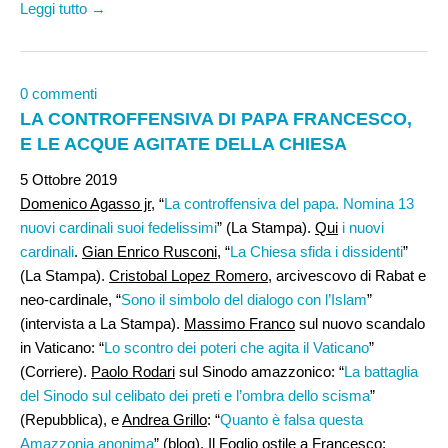
Leggi tutto →
0 commenti
LA CONTROFFENSIVA DI PAPA FRANCESCO,
E LE ACQUE AGITATE DELLA CHIESA
5 Ottobre 2019
Domenico Agasso jr
, “
La controffensiva del papa. Nomina 13
nuovi cardinali suoi fedelissimi
” (La Stampa).
Qui
i nuovi
cardinali
.
Gian Enrico Rusconi,
“
La Chiesa sfida i dissidenti
”
(La Stampa).
Cristobal Lopez Romero
, arcivescovo di Rabat e
neo-cardinale, “
Sono il simbolo del dialogo con l’Islam
”
(intervista a La Stampa).
Massimo Franco
sul nuovo scandalo
in Vaticano: “
Lo scontro dei poteri che agita il Vaticano
”
(Corriere).
Paolo Rodari
sul Sinodo amazzonico: “
La battaglia
del Sinodo sul celibato dei preti e l’ombra dello scisma
”
(Repubblica), e
Andrea Grillo
: “
Quanto è falsa questa
Amazzonia anonima
” (blog). Il Foglio ostile a Francesco: