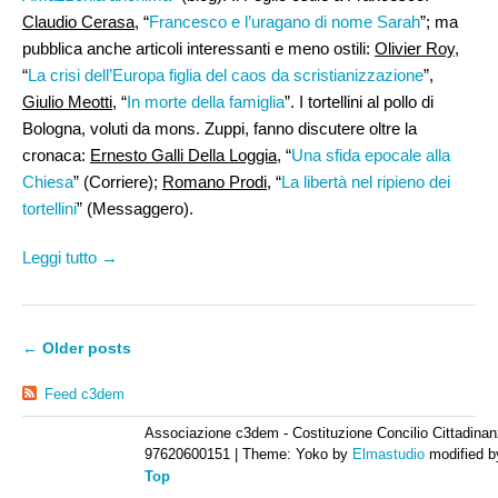
Claudio Cerasa,
“
Francesco e l’uragano di nome Sarah
”; ma
pubblica anche articoli interessanti e meno ostili:
Olivier Roy
,
“
La crisi dell’Europa figlia del caos da scristianizzazione
”,
Giulio Meotti,
“
In morte della famiglia
”. I tortellini al pollo di
Bologna, voluti da mons. Zuppi, fanno discutere oltre la
cronaca:
Ernesto Galli Della Loggia
, “
Una sfida epocale alla
Chiesa
” (Corriere);
Romano Prodi,
“
La libertà nel ripieno dei
tortellini
” (Messaggero).
Leggi tutto →
←
Older posts
Feed c3dem
Associazione c3dem - Costituzione Concilio Cittadinan
97620600151
|
Theme: Yoko by
Elmastudio
modified 
Top