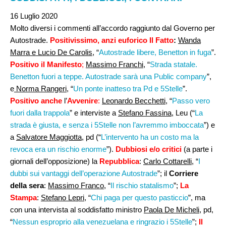
16 Luglio 2020
Molto diversi i commenti all’accordo raggiunto dal Governo per
Autostrade.
Positivissimo, anzi euforico
Il Fatto
:
Wanda
Marra e Lucio De Carolis
, “
Autostrade libere, Benetton in fuga
”.
Positivo
il Manifesto
;
Massimo Franchi,
“
Strada statale.
Benetton fuori a teppe. Autostrade sarà una Public company
”,
e
Norma Rangeri
, “
Un ponte inatteso tra Pd e 5Stelle
”.
Positivo anche
l’
Avvenire
:
Leonardo Becchetti,
“
Passo vero
fuori dalla trappola
” e interviste a
Stefano Fassina
, Leu (“
La
strada è giusta, e senza i 5Stelle non l’avremmo imboccata
”) e
a
Salvatore Maggiotta
, pd (“
L’intervento ha un costo ma la
revoca era un rischio enorme
”).
Dubbiosi e/o critici
(a parte i
giornali dell’opposizione) la
Repubblica
:
Carlo Cottarelli
, “
I
dubbi sui vantaggi dell’operazione Autostrade
”; il
Corriere
della sera
:
Massimo Franco
, “
Il rischio statalismo
”;
La
Stampa
:
Stefano Lepri
, “
Chi paga per questo pasticcio
”, ma
con una intervista al soddisfatto ministro
Paola De Micheli
, pd,
“
Nessun esproprio alla venezuelana e ringrazio i 5Stelle
”;
Il