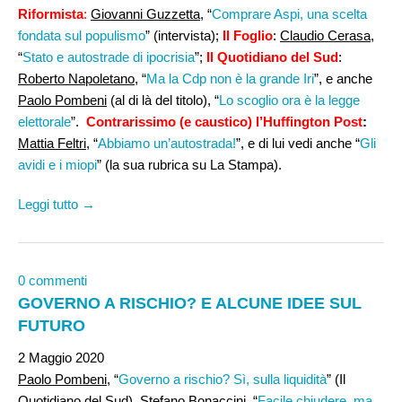
Riformista
:
Giovanni Guzzetta
, “
Comprare Aspi, una scelta
fondata sul populismo
” (intervista);
Il Foglio
:
Claudio Cerasa
,
“
Stato e autostrade di ipocrisia
”;
Il Quotidiano del Sud
:
Roberto Napoletano
, “
Ma la Cdp non è la grande Iri
”, e anche
Paolo Pombeni
(al di là del titolo), “
Lo scoglio ora è la legge
elettorale
”.
Contrarissimo (e caustico) l’Huffington Post
:
Mattia Feltri,
“
Abbiamo un’autostrada!
”, e di lui vedi anche “
Gli
avidi e i miopi
” (la sua rubrica su La Stampa).
Leggi tutto →
0 commenti
GOVERNO A RISCHIO? E ALCUNE IDEE SUL
FUTURO
2 Maggio 2020
Paolo Pombeni
, “
Governo a rischio? Sì, sulla liquidità
” (Il
Quotidiano del Sud).
Stefano Bonaccini
, “
Facile chiudere, ma