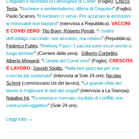
Cingolani è diventato la Lamorgese di Conte
” (Foglio).
Chicco
Testa,
“
Nucleare e ambientalismo, difesa di Cingolani
” (Foglio).
Paolo Scaroni, “
Il nucleare ci serve. Per azzerare le emissioni
le rinnovabili non bastano
” (intervista a Repubblica).
VACCINI
E COVID ZERO
:
Tito Boeri, Roberto Perotti
, “
I confini
dell’obbligo vaccinale: non assoluto, ma relativo
” (Repubblica).
Federico Fubini,
“
Anthony Fauci: ‘I vaccini sono sicuri anche a
lungo termine’
” (Corriere della sera).
Gilberto Corbellini,
Alberto Mingardi
, “
L’utopia del Covid zero
” (Foglio).
CRESCITA
E LAVORO
:
Joseph Stiglitz
, “
Italia ben piazzata per una
crescita più sostenuta
” (intervista al Sole 24 ore).
Nicolas
Schmit
(commissario Ue del lavoro), “
La grande sfida del
lavoro è migliorare le doti dei singoli
” (intervista a La Stampa).
Natalino Irti,
“
Economia e mercato: risultato di conflitti, non
costruzioni oggettive
” (Sole 24 ore).
Leggi tutto →