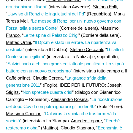
ora rischiamo i fischi
” (intervista a Avvenire).
Stefano Folli
,
“
L’avviso di Renzi e le inquietudini del Pd
” (Repubblica).
Maria
Teresa Meli
, “
Le mosse di Renzi per un nuovo governo con
Forza Italia e senza Conte
” (Corriere della sera).
Massimo
Franco
, “
Le tre spine di Palazzo Chigi
” (Corriere della sera).
Matteo Orfini,
“
Il Dpcm è stato un errore. La ripartenza va
costruita
” (intervista a Il Dubbio).
Stefano Ceccanti
, “
Gli atti di
Conte sono legittimi
” (intervista a La Notizia) e, soprattutto,
“
Salvini parla a chi non gradisce l’attuale pontificato. Lo si può
battere con un nuovo europeismo
” (intervista a tutto campo a Il
Caffè online).
Claudio Cereda
, “
La grande sfida della
generazione 2011
” (Foglio). IDEE PER IL FUTURO:
Joseph
Stiglitz
, “
Non sprecate questa crisi
” (dialogo con Gianenrico
Carofiglio – Robinson).
Alessandro Rosina
, “
La ricostruzione
del dopo Covid non potrà ignorare gli under 40
” (Sole 24 ore).
Massimo Cacciari
, “
Dal virus la spinta che trasformerà la
società
” (intervista a La Stampa).
Amedeo Lepore
, “
Perché
resteremo global
” (Mattino).
Claudio Stagnaro,
“
Economia, è