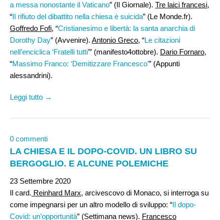
a messa nonostante il Vaticano
” (Il Giornale).
Tre laici francesi
,
“
Il rifiuto del dibattito nella chiesa è suicida
” (Le Monde.fr).
Goffredo Fofi,
“
Cristianesimo e libertà: la santa anarchia di
Dorothy Day
” (Avvenire).
Antonio Greco
, “
Le citazioni
nell’enciclica ‘Fratelli tutti
’” (manifesto4ottobre).
Dario Fornaro
,
“
Massimo Franco: ‘Demitizzare Francesco
’
” (Appunti
alessandrini).
Leggi tutto →
0 commenti
LA CHIESA E IL DOPO-COVID. UN LIBRO SU
BERGOGLIO. E ALCUNE POLEMICHE
23 Settembre 2020
Il card.
Reinhard Marx,
arcivescovo di Monaco, si interroga su
come impegnarsi per un altro modello di sviluppo: “
Il dopo-
Covid: un’opportunità
” (Settimana news).
Francesco