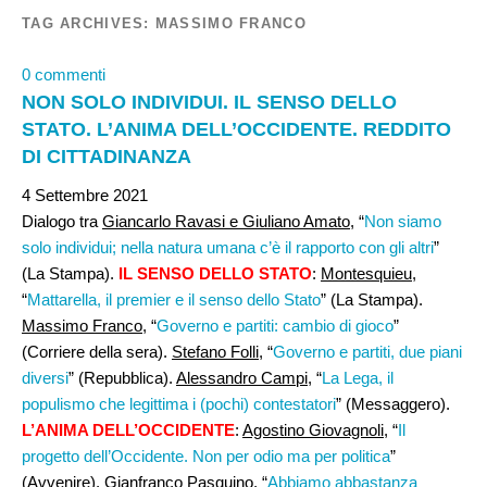
TAG ARCHIVES:
MASSIMO FRANCO
0 commenti
NON SOLO INDIVIDUI. IL SENSO DELLO
STATO. L’ANIMA DELL’OCCIDENTE. REDDITO
DI CITTADINANZA
4 Settembre 2021
Dialogo tra
Giancarlo Ravasi e Giuliano Amato
, “
Non siamo
solo individui; nella natura umana c’è il rapporto con gli altri
”
(La Stampa).
IL SENSO DELLO STATO
:
Montesquieu
,
“
Mattarella, il premier e il senso dello Stato
” (La Stampa).
Massimo Franco
, “
Governo e partiti: cambio di gioco
”
(Corriere della sera).
Stefano Folli
, “
Governo e partiti, due piani
diversi
” (Repubblica).
Alessandro Campi
, “
La Lega, il
populismo che legittima i (pochi) contestatori
” (Messaggero).
L’ANIMA DELL’OCCIDENTE
:
Agostino Giovagnoli,
“
Il
progetto dell’Occidente. Non per odio ma per politica
”
(Avvenire).
Gianfranco Pasquino
, “
Abbiamo abbastanza