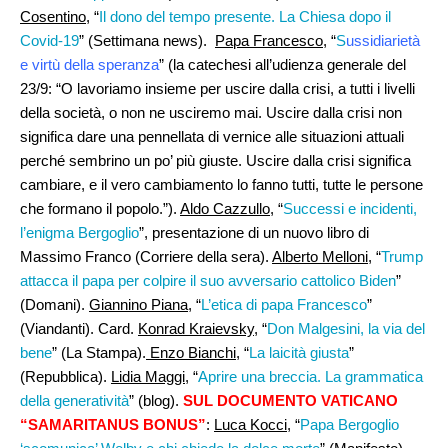
Cosentino
, “
Il dono del tempo presente. La Chiesa dopo il
Covid-19
” (Settimana news).
Papa Francesco
, “
S
ussidiarietà
e virtù della speranza
” (la catechesi all’udienza generale del
23/9: “O lavoriamo insieme per uscire dalla crisi, a tutti i livelli
della società, o non ne usciremo mai. Uscire dalla crisi non
significa dare una pennellata di vernice alle situazioni attuali
perché sembrino un po’ più giuste. Uscire dalla crisi significa
cambiare, e il vero cambiamento lo fanno tutti, tutte le persone
che formano il popolo.”).
Aldo Cazzullo
, “
Successi e incidenti,
l’enigma Bergoglio
”, presentazione di un nuovo libro di
Massimo Franco (Corriere della sera).
Alberto Melloni
, “
Trump
attacca il papa per colpire il suo avversario cattolico Biden
”
(Domani).
Giannino Piana
, “
L’etica di papa Francesco
”
(Viandanti). Card.
Konrad Kraievsky
, “
Don Malgesini, la via del
bene
” (La Stampa).
Enzo Bianchi,
“
La laicità giusta
”
(Repubblica).
Lidia Maggi
, “
Aprire una breccia. La grammatica
della generatività
” (blog).
SUL DOCUMENTO VATICANO
“SAMARITANUS BONUS”
:
Luca Kocci
, “
Papa Bergoglio