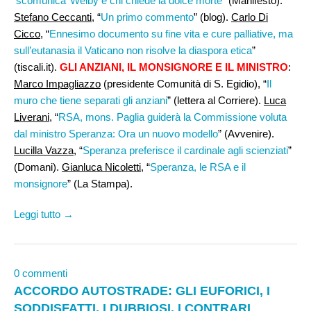
‘scomunica’ Welby e chi chiede la dolce morte
” (Manifesto).
Stefano Ceccanti
, “
Un primo commento
” (blog).
Carlo Di
Cicco
, “
Ennesimo documento su fine vita e cure palliative, ma
sull’eutanasia il Vaticano non risolve la diaspora etica
”
(tiscali.it).
GLI ANZIANI, IL MONSIGNORE E IL MINISTRO
:
Marco Impagliazzo
(presidente Comunità di S. Egidio), “
Il
muro che tiene separati gli anziani
” (lettera al Corriere).
Luca
Liverani
, “
RSA, mons. Paglia guiderà la Commissione voluta
dal ministro Speranza: Ora un nuovo modello
” (Avvenire).
Lucilla Vazza
, “
Speranza preferisce il cardinale agli scienziati
”
(Domani).
Gianluca Nicoletti
, “
Speranza, le RSA e il
monsignore
” (La Stampa).
Leggi tutto →
0 commenti
ACCORDO AUTOSTRADE: GLI EUFORICI, I
SODDISFATTI, I DUBBIOSI, I CONTRARI