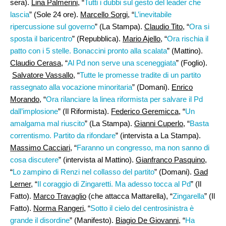
sera).
Lina Palmerini
, “
Tutti i dubbi sul gesto del leader che
lascia
” (Sole 24 ore).
Marcello Sorgi
, “
L’inevitabile
ripercussione sul governo
” (La Stampa).
Claudio Tito
, “
Ora si
sposta il baricentro
” (Repubblica).
Mario Ajello
, “
Ora rischia il
patto con i 5 stelle. Bonaccini pronto alla scalata
” (Mattino).
Claudio Cerasa
, “
Al Pd non serve una sceneggiata
” (Foglio).
Salvatore Vassallo
, “
Tutte le promesse tradite di un partito
rassegnato alla vocazione minoritaria
” (Domani).
Enrico
Morando
, “
Ora rilanciare la linea riformista per salvare il Pd
dall’implosione
” (Il Riformista).
Federico Geremicca
, “
Un
amalgama mal riuscito
” (La Stampa).
Gianni Cuperlo
, “
Basta
correntismo. Partito da rifondare
” (intervista a La Stampa).
Massimo Cacciari
, “
Faranno un congresso, ma non sanno di
cosa discutere
” (intervista al Mattino).
Gianfranco Pasquino
,
“
Lo zampino di Renzi nel collasso del partito
” (Domani).
Gad
Lerner
, “
Il coraggio di Zingaretti. Ma adesso tocca al Pd
” (Il
Fatto).
Marco Travaglio
(che attacca Mattarella), “
Zingarella
” (Il
Fatto).
Norma Rangeri
, “
Sotto il cielo del centrosinistra è
grande il disordine
” (Manifesto).
Biagio De Giovanni
, “
Ha