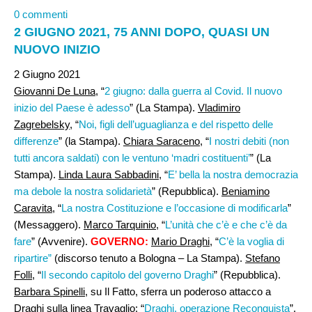
0 commenti
2 GIUGNO 2021, 75 ANNI DOPO, QUASI UN
NUOVO INIZIO
2 Giugno 2021
Giovanni De Luna
, “
2 giugno: dalla guerra al Covid. Il nuovo
inizio del Paese è adesso
” (La Stampa).
Vladimiro
Zagrebelsky
, “
Noi, figli dell’uguaglianza e del rispetto delle
differenze
” (la Stampa).
Chiara Saraceno
, “
I nostri debiti (non
tutti ancora saldati) con le ventuno ‘madri costituenti’
” (La
Stampa).
Linda Laura Sabbadini
, “
E’ bella la nostra democrazia
ma debole la nostra solidarietà
” (Repubblica).
Beniamino
Caravita
, “
La nostra Costituzione e l’occasione di modificarla
”
(Messaggero).
Marco Tarquinio
, “
L’unità che c’è e che c’è da
fare
” (Avvenire).
GOVERNO:
Mario Draghi
, “
C’è la voglia di
ripartire”
(discorso tenuto a Bologna – La Stampa).
Stefano
Folli
, “
Il secondo capitolo del governo Draghi
” (Repubblica).
Barbara Spinelli
, su Il Fatto, sferra un poderoso attacco a
Draghi sulla linea Travaglio: “
Draghi, operazione Reconquista
”.