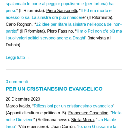
spalancato le porte al peggior populismo e (per fortuna) ha
perso
” (Il Riformista).
Piero Sansonetti
, “
Il Pd era morto e
adesso lo sa. La sinistra ora può rinascer
e” (Il Riformista).
Carlo Rognoni
, “
12 idee per rifare la sinistra nell’epoca del non-
partito
” (Il Riformista).
Piero Fassino
, “
Il mio Pci non c’è più ma
i suoi valori politici servono anche a Draghi
” (intervista a Il
Dubbio).
Leggi tutto →
0 commenti
PER UN CRISTIANESIMO EVANGELICO
20 Dicembre 2020
Marco Ivaldo,
“
Riflessioni per un cristianesimo evangelico
”
(Appunti di cultura e politica n. 5).
Francesco Cosentino
, “
Nella
notte Dio viene
” (Settimana news).
Stella Morra
, “
Un Natale
largo
” (Vita e pensiero).
Juan Carròn
, “
Io, don Giussani e la