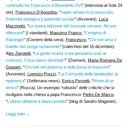
continuità tra Francesco e Benedetto XVI
” (intervista al Sole 24
ore).
Francesco D’Agostino
, “
Saper amare lo sconosciuto.
Paternità biologica e paternità sociale
” (Avvenire).
Luca
Mazzinghi
, “
La nuova edizione del messale romano. Alcune
riflessioni
” (I viandanti).
Massimo Franco
, “
L’enigma di
Ratzinger
” (Corriere della sera).
Francesco,
“
Chi non ama il
fratello non prega seriamente
” (catechesi del 16 dicembre).
A
lex Zanotelli
, “
La gente muore e noi pensiamo solo ai
consumi. Cosa siamo diventati?
” (Domani).
Maria Romana De
Gasperi
, “
Ora tutti nel dramma e nella forza di rinascere
”
(Avvenire).
Lorenzo Prezzi
, “
La Comunità delle beatitudini: la
ripartenza
” (Settimana news).
Enrico Peyretti
, “
Morte di un
amico
” (Rocca). Un esempio “robusto” delle critiche che si
rivolgono nella chiesa a papa Francesco:
Pietro De Marco
,
“
L’ultimo dittatore è biancovestito
” (blog di Sandro Magister).
Leggi tutto →