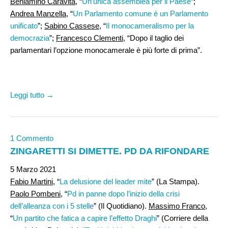
Beniamino Caravita
, “
Un’unica assemblea per il Paese
”;
Andrea Manzella
, “
Un Parlamento comune è un Parlamento
unificato
”;
Sabino Cassese
, “
Il monocameralismo per la
democrazia
”;
Francesco Clementi
, “Dopo il taglio dei
parlamentari l’opzione monocamerale è più forte di prima”.
Leggi tutto →
1 Commento
ZINGARETTI SI DIMETTE. PD DA RIFONDARE
5 Marzo 2021
Fabio Martini
, “
La delusione del leader mite
” (La Stampa).
Paolo Pombeni
, “
Pd in panne dopo l’inizio della crisi
dell’alleanza con i 5 stell
e
” (Il Quotidiano).
Massimo Franco
,
“
Un partito che fatica a capire l’effetto Draghi
” (Corriere della