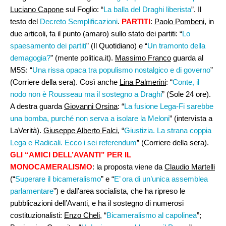
Luciano Capone
sul Foglio: “
La balla del Draghi liberista
”. Il
testo del
Decreto Semplificazioni
.
PARTITI
:
Paolo Pombeni
, in
due articoli, fa il punto (amaro) sullo stato dei partiti: “
Lo
spaesamento dei partiti
” (Il Quotidiano) e “
Un tramonto della
demagogia?
” (mente politica.it).
Massimo Franco
guarda al
M5S: “
Una rissa opaca tra populismo nostalgico e di governo
”
(Corriere della sera). Così anche
Lina Palmerini
: “
Conte, il
nodo non è Rousseau ma il sostegno a Draghi
” (Sole 24 ore).
A destra guarda
Giovanni Orsina
: “
La fusione Lega-Fi sarebbe
una bomba, purché non serva a isolare la Meloni
” (intervista a
LaVerità).
Giuseppe Alberto Falci,
“
Giustizia. La strana coppia
Lega e Radicali. Ecco i sei referendum
” (Corriere della sera).
GLI “AMICI DELL’AVANTI” PER IL
MONOCAMERALISMO
: la proposta viene da
Claudio Martelli
(“
Superare il bicameralismo
” e “
E’ ora di un’unica assemblea
parlamentare
”) e dall’area socialista, che ha ripreso le
pubblicazioni dell’Avanti, e ha il sostegno di numerosi
costituzionalisti:
Enzo Cheli
, “
Bicameralismo al capolinea
”;