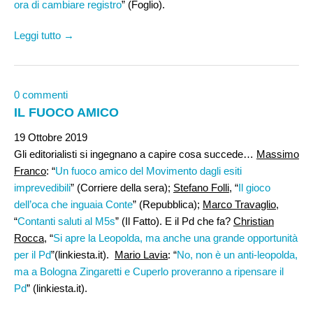
ora di cambiare registro
” (Foglio).
Leggi tutto →
0 commenti
IL FUOCO AMICO
19 Ottobre 2019
Gli editorialisti si ingegnano a capire cosa succede…
Massimo
Franco
: “
Un fuoco amico del Movimento dagli esiti
imprevedibili
” (Corriere della sera);
Stefano Folli
, “
Il gioco
dell’oca che inguaia Conte
” (Repubblica);
Marco Travaglio
,
“
Contanti saluti al M5s
” (Il Fatto). E il Pd che fa?
Christian
Rocca
, “
Si apre la Leopolda, ma anche una grande opportunità
per il Pd
”(linkiesta.it).
Mario Lavia
: “
No, non è un anti-leopolda,
ma a Bologna Zingaretti e Cuperlo proveranno a ripensare il
Pd
” (linkiesta.it).