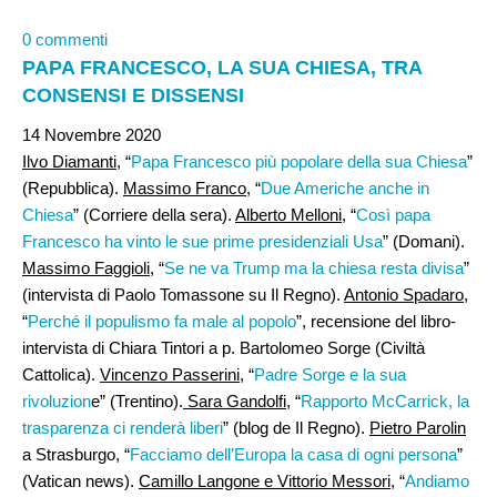
0 commenti
PAPA FRANCESCO, LA SUA CHIESA, TRA
CONSENSI E DISSENSI
14 Novembre 2020
Ilvo Diamanti
, “
Papa Francesco più popolare della sua Chiesa
”
(Repubblica).
Massimo Franco
, “
Due Americhe anche in
Chiesa
” (Corriere della sera).
Alberto Melloni
, “
Così papa
Francesco ha vinto le sue prime presidenziali Usa
” (Domani).
Massimo Faggioli
, “
Se ne va Trump ma la chiesa resta divisa
”
(intervista di Paolo Tomassone su Il Regno).
Antonio Spadaro,
“
Perché il populismo fa male al popolo
”, recensione del libro-
intervista di Chiara Tintori a p. Bartolomeo Sorge (Civiltà
Cattolica).
Vincenzo Passerini,
“
Padre Sorge e la sua
rivoluzion
e” (Trentino).
Sara Gandolfi
, “
Rapporto McCarrick, la
trasparenza ci renderà liberi
” (blog de Il Regno).
Pietro Parolin
a Strasburgo, “
Facciamo dell’Europa la casa di ogni persona
”
(Vatican news).
Camillo Langone e Vittorio Messori
, “
Andiamo