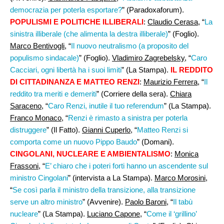
democrazia per poterla esportare?
” (Paradoxaforum).
POPULISMI E POLITICHE ILLIBERALI
:
Claudio Cerasa
, “
La
sinistra illiberale (che alimenta la destra illiberale)
” (Foglio).
Marco Bentivogli
, “
Il nuovo neutralismo (a proposito del
populismo sindacale)
” (Foglio).
Vladimiro Zagrebelsky
, “
Caro
Cacciari, ogni libertà ha i suoi limiti
” (La Stampa).
IL REDDITO
DI CITTADINANZA E MATTEO RENZI
:
Maurizio Ferrera
, “
Il
reddito tra meriti e demeriti
” (Corriere della sera).
Chiara
Saraceno
, “
Caro Renzi, inutile il tuo referendum
” (La Stampa).
Franco Monaco
, “
Renzi è rimasto a sinistra per poterla
distruggere
” (Il Fatto).
Gianni Cuperlo
, “
Matteo Renzi si
comporta come un nuovo Pippo Baudo
” (Domani).
CINGOLANI, NUCLEARE E AMBIENTALISMO
:
Monica
Frassoni
, “
E’ chiaro che i poteri forti hanno un ascendente sul
ministro Cingolani
” (intervista a La Stampa).
Marco Morosini
,
“
Se così parla il ministro della transizione, alla transizione
serve un altro ministro
” (Avvenire).
Paolo Baroni
, “
Il tabù
nucleare
” (La Stampa).
Luciano Capone
, “
Come il ‘grillino’