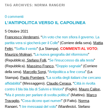
TAG ARCHIVES:
NORMA RANGERI
0 commenti
L’ANTIPOLITCA VERSO IL CAPOLINEA
5 Ottobre 2021
Francesco Verderami
, “
Un voto che non sfiora il governo. La
partita vera si giocherà per il Colle
” (Corriere della sera).
Mattia
Feltri
, “
Soffia il vento
” (La Stampa).
COMMENTI AL VOTO
:
Maurizio Molinari
, “
La nuova geografia del riformismo
”
(Repubblica).
Stefano Folli
, “
Se l’insuccesso dà alla testa
”
(Repubblica).
Massimo Franco
, “
Doppio segnale
” (Corriere
della sera).
Marcello Sorgi
, “
Antipolitica a fine corsa
” (La
Stampa).
Paolo Pombeni
, “
La scelta degli italiani che cercano
affidabilità
” (Messaggero).
Claudio Cerasa
, “
Città in rivolta
contro il bla bla bla di Salvini e Meloni
” (Foglio).
Mauro Calise
,
“
Ma è presto per parlare di svolta politica
” (Mattino).
Marco
Travaglio
, “
Cosa dicono quei numeri
” (Il Fatto).
Norma
Rangeri,
“
I tre messaggi del voto
” (Manifesto).
Stefano