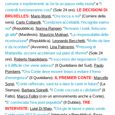
comune e trasferimenti: la Ue fa un passo nella storia
” e “
I
controlli funzioneranno così
” (Sole 24 ore).
LE DECISIONI DI
BRUXELLES:
Mario Monti
, “
Ora tocca a noi
” (Corriere della
sera).
Carlo Cottarelli
, “
Condizioni accettabili, l’incognita siamo
noi
” (Repubblica).
Norma Rangeri
, “
Arrivano i soldi, finiscono
gli alibi
” (Manifesto).
Maurizio Molinari,
“
La responsabilità della
ricostruzione
” (Repubblica).
Leonardo Becchetti
, “
Molto da fare
e da ricordare
” (Avvenire).
Lina Palmerini
, “
Pressing di
Mattarella: occorre accelerare sul piani di riforme
” (Sole 24
ore).
Roberto Napoletano,
“
Il successo del negoziatore Conte
e il difficile che viene adesso
” (Il Quotidiano del Sud).
Paolo
Pombeni
, “
Ora Conte deve essere bravo a evitare il freno
d’emergenza
” (Il Quotidiano).
IL PREMIER CONTE:
Marcello
Sorgi
, “
Conte rafforzato, sarà lui a dare le carte in futuro
” (La
Stampa).
Barbara Spinelli
, “
Il Conte cocciuto e i disfattisti
” (Il
Fatto).
Marco Follini
(con un ammonimento anche a Conte),
“
E’ cominciata l’era post-populista
” (Il Dubbio).
TRE
INTERVISTE:
Luigi Di Maio
, “
Ora giù le tasse e piano verde.
Conte capo 5S? Si iscriva
” (intervista a Repubblica).
Enzo