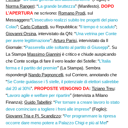
Norma Rangeri
: “
La grande bruttezza
” (Manifesto).
DOPO
L’APERTURA
ne scrivono:
Romano Prodi
, sul
Messaggero:“
L’esecutivo realizzi subito tre progetti del piano
Colao
”;
Carlo Cottarelli
, su Repubblica: “
Il tempo è scaduto
”;
Giovanni Orsina
, intervistato da QN: “
Una vetrina per Conte
per avere legittimazione
”;
Arturo Parisi
, intervistato da Il
Giornale: “
Passerella utile soltanto al partito di Giuseppi
”. Su
La Stampa
Massimo Giannini
è critico e chiude auspicando
che Conte scelga di fare il vero leader dei 5stelle: “
L’Italia
ferma e il partito del premier
” (La Stampa). Sembra
rispondergli
Nando Pagnoncelli
, sul Corriere, annotando che
“
Se Conte guidasse i 5 stelle, il potenziale di elettori salirebbe
dal 20 al 30%
”.
PROPOSTE VENGONO DA
:
Tiziano Treu
:
“
Lavoro agile e welfare per ripartire
” (intervista a Milano
Finanza);
Guido Tabellini
: “
Per tornare a creare lavoro lo stato
deve cominciare a togliere i freni alle imprese
” (Foglio);
Giovanni Tria e Pl. Scandizzo
: “
Per programmare la ripresa
occorre dare meno potere a Palazzo Chigi e più al Mef
”