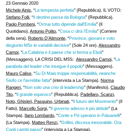
23 Gennaio 2020
Michele Ainis
, “
La tempesta perfetta
” (Repubblica). IL VOTO:
Stefano Folli
, “
Il destino passa da Bologna
” (Repubblica).
Paolo Pombeni
, “
Ormai tutto dipende dall’Emilia
” (Il
Quotidiano).
Antonio Polito
, “
Cosa ci dirà l’Emilia
” (Corriere
della sera).
Roberto D’Alimonte
, “
Province, giovani e voto
disgiunto M5s le variabili decisive
” (Sole 24 ore).
Alessandro
Campi
, “
La Calabria e il paese che si ferma a Eboli
”
(Messaggero). LA CRISI DEL M5S:
Alessandro Campi
, “
La
parabola del leader che insegue il popolo
” (Messaggero).
Mauro Calise
, “
Su Di Maio troppe responsabilità, neanche
Sisifo ce l’avrebbe fatta
” (intervista a La Stampa).
Norma
Rangeri
, “
Non solo una crisi di leadership
” (Manifesto).
Claudio
Tito
, “
Il grande equivoco
” (Repubblica).
Padellaro, Scanzi,
Noto, Ghisleri, Pasquino, Urbinati
, “
Il futuro del Movimento
” (Il
Fatto).
Marcello Sorgi
, “
Il governo adesso è più debole
” (La
Stampa).
Ilario Lombardo
, “
Conte e Pd sperano in Patuanelli
”
(La Stampa).
Matteo Renzi
, “
Grillini, discesa inesorabile. Ora
Conti cambi passo
” (intervista a La Stampa).