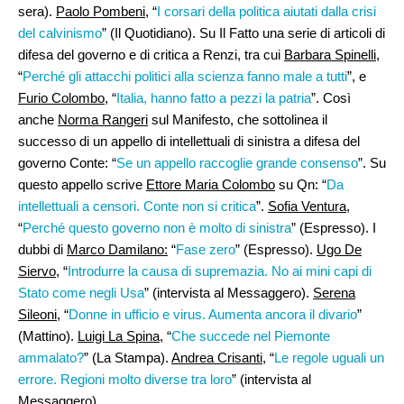
sera).
Paolo Pombeni
, “
I corsari della politica aiutati dalla crisi
del calvinismo
” (Il Quotidiano). Su Il Fatto una serie di articoli di
difesa del governo e di critica a Renzi, tra cui
Barbara Spinelli,
“
Perché gli attacchi politici alla scienza fanno male a tutti
”, e
Furio Colombo
, “
Italia, hanno fatto a pezzi la patria
”. Così
anche
Norma Rangeri
sul Manifesto, che sottolinea il
successo di un appello di intellettuali di sinistra a difesa del
governo Conte: “
Se un appello raccoglie grande consenso
”. Su
questo appello scrive
Ettore Maria Colombo
su Qn: “
Da
intellettuali a censori. Conte non si critica
”.
Sofia Ventura
,
“
Perché questo governo non è molto di sinistra
” (Espresso). I
dubbi di
Marco Damilano:
“
Fase zero
” (Espresso).
Ugo De
Siervo
, “
Introdurre la causa di supremazia. No ai mini capi di
Stato come negli Usa
” (intervista al Messaggero).
Serena
Sileoni
, “
Donne in ufficio e virus. Aumenta ancora il divario
”
(Mattino).
Luigi La Spina
, “
Che succede nel Piemonte
ammalato?
” (La Stampa).
Andrea Crisanti
, “
Le regole uguali un
errore. Regioni molto diverse tra loro
” (intervista al
Messaggero).