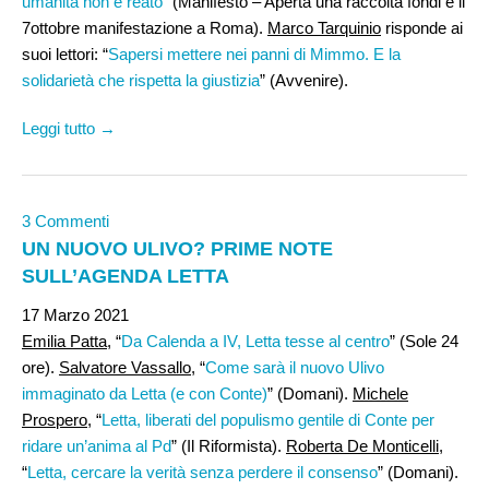
umanità non è reato
” (Manifesto – Aperta una raccolta fondi e il
7ottobre manifestazione a Roma).
Marco Tarquinio
risponde ai
suoi lettori: “
Sapersi mettere nei panni di Mimmo. E la
solidarietà che rispetta la giustizia
” (Avvenire).
Leggi tutto →
3 Commenti
UN NUOVO ULIVO? PRIME NOTE
SULL’AGENDA LETTA
17 Marzo 2021
Emilia Patta
, “
Da Calenda a IV, Letta tesse al centro
” (Sole 24
ore).
Salvatore Vassallo,
“
Come sarà il nuovo Ulivo
immaginato da Letta (e con Conte)
” (Domani).
Michele
Prospero,
“
Letta, liberati del populismo gentile di Conte per
ridare un’anima al Pd
” (Il Riformista).
Roberta De Monticelli
,
“
Letta, cercare la verità senza perdere il consenso
” (Domani).