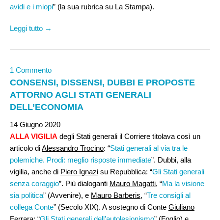
avidi e i miopi
” (la sua rubrica su La Stampa).
Leggi tutto →
1 Commento
CONSENSI, DISSENSI, DUBBI E PROPOSTE
ATTORNO AGLI STATI GENERALI
DELL’ECONOMIA
14 Giugno 2020
ALLA VIGILIA
degli Stati generali il Corriere titolava così un
articolo di
Alessandro Trocino
: “
Stati generali al via tra le
polemiche. Prodi: meglio risposte immediate
”. Dubbi, alla
vigilia, anche di
Piero Ignazi
su Repubblica: “
Gli Stati generali
senza coraggio
”. Più dialoganti
Mauro Magatti
, “
Ma la visione
sia politica
” (Avvenire), e
Mauro Barberis
, “
Tre consigli al
collega Conte
” (Secolo XIX). A sostegno di Conte
Giuliano
Ferrara
: “
Gli Stati generali dell’autolesionismo
” (Foglio) e