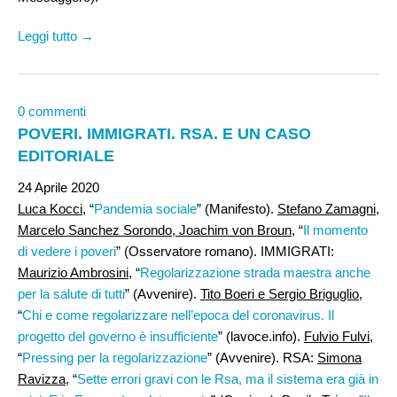
Leggi tutto →
0 commenti
POVERI. IMMIGRATI. RSA. E UN CASO
EDITORIALE
24 Aprile 2020
Luca Kocci,
“
Pandemia sociale
” (Manifesto).
Stefano Zamagni,
Marcelo Sanchez Sorondo, Joachim von Broun
, “
Il momento
di vedere i poveri
” (Osservatore romano). IMMIGRATI:
Maurizio Ambrosini
, “
Regolarizzazione strada maestra anche
per la salute di tutti
” (Avvenire).
Tito Boeri e Sergio Briguglio
,
“
Chi e come regolarizzare nell’epoca del coronavirus. Il
progetto del governo è insufficiente
” (lavoce.info).
Fulvio Fulvi
,
“
Pressing per la regolarizzazione
” (Avvenire). RSA:
Simona
Ravizza
, “
Sette errori gravi con le Rsa, ma il sistema era già in