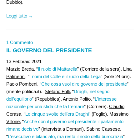
Dubbio).
Leggi tutto →
1 Commento
IL GOVERNO DEL PRESIDENTE
13 Febbraio 2021
Marzio Breda,
“
Il ruolo di Mattarella
” (Corriere della sera).
Lina
Palmerini
, “
I nomi del Colle e il ruolo della Lega
” (Sole 24 ore).
Paolo Pombeni
, “
Che cosa vuol dire governo del presidente
”
(mente politica.it).
Stefano Folli
, “
Draghi, nel segno
dell’equilibrio
” (Repubblica).
Antonio Polito
, “
L’interesse
nazionale per una sfida che fa tremare
” (Corriere).
Claudio
Cerasa
, “
Le cinque svolte dell’era Draghi
” (Foglio).
Massimo
Villone
, “
Anche con il governo del presidente il parlamento
rimane decisivo
” (intervista a Domani).
Sabino Cassese
,
“
L’esecutivo è bilanciato, ma resta il nodo della burocrazia
”