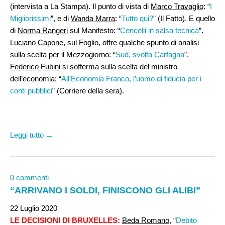
(intervista a La Stampa). Il punto di vista di
Marco Travaglio
: “
I
Migliorissimi
”, e di
Wanda Marra
: “
Tutto qui?
” (Il Fatto). E quello
di
Norma Rangeri
sul Manifesto: “
Cencelli in salsa tecnica
”.
Luciano Capone,
sul Foglio, offre qualche spunto di analisi
sulla scelta per il Mezzogiorno: “
Sud, svolta Carfagna
”.
Federico Fubini
si sofferma sulla scelta del ministro
dell’economia: “
All’Economia Franco, l’uomo di fiducia per i
conti pubblici
” (Corriere della sera).
Leggi tutto →
0 commenti
“ARRIVANO I SOLDI, FINISCONO GLI ALIBI”
22 Luglio 2020
LE DECISIONI DI BRUXELLES:
Beda Romano
, “
Debito