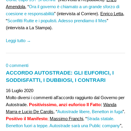
Amendola
, “
Ora il governo è chiamato a un grande sforzo di
coesione e responsabilità
” (intervista al Corriere).
Enrico Letta
,
“
Sconfitti Rutte e i populisti. Adesso prendiamo il Mes
”
(intervista a La Stampa).
Leggi tutto →
0 commenti
ACCORDO AUTOSTRADE: GLI EUFORICI, I
SODDISFATTI, I DUBBIOSI, I CONTRARI
16 Luglio 2020
Molto diversi i commenti all’accordo raggiunto dal Governo per
Autostrade.
Positivissimo, anzi euforico
Il Fatto
:
Wanda
Marra e Lucio De Carolis
, “
Autostrade libere, Benetton in fuga
”.
Positivo
il Manifesto
;
Massimo Franchi,
“
Strada statale.
Benetton fuori a teppe. Autostrade sarà una Public company
”,