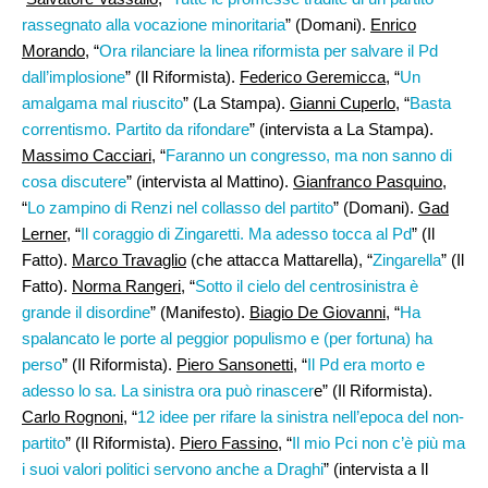
rassegnato alla vocazione minoritaria
” (Domani).
Enrico
Morando
, “
Ora rilanciare la linea riformista per salvare il Pd
dall’implosione
” (Il Riformista).
Federico Geremicca
, “
Un
amalgama mal riuscito
” (La Stampa).
Gianni Cuperlo
, “
Basta
correntismo. Partito da rifondare
” (intervista a La Stampa).
Massimo Cacciari
, “
Faranno un congresso, ma non sanno di
cosa discutere
” (intervista al Mattino).
Gianfranco Pasquino
,
“
Lo zampino di Renzi nel collasso del partito
” (Domani).
Gad
Lerner
, “
Il coraggio di Zingaretti. Ma adesso tocca al Pd
” (Il
Fatto).
Marco Travaglio
(che attacca Mattarella), “
Zingarella
” (Il
Fatto).
Norma Rangeri
, “
Sotto il cielo del centrosinistra è
grande il disordine
” (Manifesto).
Biagio De Giovanni
, “
Ha
spalancato le porte al peggior populismo e (per fortuna) ha
perso
” (Il Riformista).
Piero Sansonetti
, “
Il Pd era morto e
adesso lo sa. La sinistra ora può rinascer
e” (Il Riformista).
Carlo Rognoni
, “
12 idee per rifare la sinistra nell’epoca del non-
partito
” (Il Riformista).
Piero Fassino
, “
Il mio Pci non c’è più ma
i suoi valori politici servono anche a Draghi
” (intervista a Il