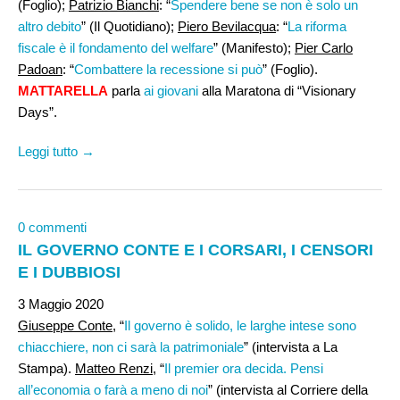
(Foglio);
Patrizio Bianchi
: “
Spendere bene se non è solo un
altro debito
” (Il Quotidiano);
Piero Bevilacqua
: “
La riforma
fiscale è il fondamento del welfare
” (Manifesto);
Pier Carlo
Padoan
: “
Combattere la recessione si può
” (Foglio).
MATTARELLA
parla
ai giovani
alla Maratona di “Visionary
Days”.
Leggi tutto →
0 commenti
IL GOVERNO CONTE E I CORSARI, I CENSORI
E I DUBBIOSI
3 Maggio 2020
Giuseppe Conte,
“
Il governo è solido, le larghe intese sono
chiacchiere, non ci sarà la patrimoniale
” (intervista a La
Stampa).
Matteo Renzi
, “
Il premier ora decida. Pensi
all’economia o farà a meno di noi
” (intervista al Corriere della