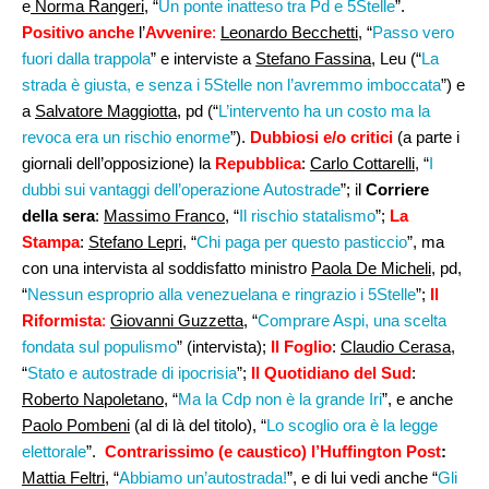
e
Norma Rangeri
, “
Un ponte inatteso tra Pd e 5Stelle
”.
Positivo anche
l’
Avvenire
:
Leonardo Becchetti,
“
Passo vero
fuori dalla trappola
” e interviste a
Stefano Fassina
, Leu (“
La
strada è giusta, e senza i 5Stelle non l’avremmo imboccata
”) e
a
Salvatore Maggiotta
, pd (“
L’intervento ha un costo ma la
revoca era un rischio enorme
”).
Dubbiosi e/o critici
(a parte i
giornali dell’opposizione) la
Repubblica
:
Carlo Cottarelli
, “
I
dubbi sui vantaggi dell’operazione Autostrade
”; il
Corriere
della sera
:
Massimo Franco
, “
Il rischio statalismo
”;
La
Stampa
:
Stefano Lepri
, “
Chi paga per questo pasticcio
”, ma
con una intervista al soddisfatto ministro
Paola De Micheli
, pd,
“
Nessun esproprio alla venezuelana e ringrazio i 5Stelle
”;
Il
Riformista
:
Giovanni Guzzetta
, “
Comprare Aspi, una scelta
fondata sul populismo
” (intervista);
Il Foglio
:
Claudio Cerasa
,
“
Stato e autostrade di ipocrisia
”;
Il Quotidiano del Sud
:
Roberto Napoletano
, “
Ma la Cdp non è la grande Iri
”, e anche
Paolo Pombeni
(al di là del titolo), “
Lo scoglio ora è la legge
elettorale
”.
Contrarissimo (e caustico) l’Huffington Post
:
Mattia Feltri,
“
Abbiamo un’autostrada!
”, e di lui vedi anche “
Gli