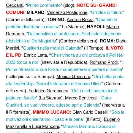
Ceccanti
, “
Primo commento
” (blog).
NOTE SUI GRANDI
COMUNI
:
MILANO
:
Vincenzo Postiglione
, “
Un’idea di futuro
”
(Corriere della sera);
TORINO:
Andrea Rossi,
“
Quando le
periferie disertano in massa
” La Stampa);
NAPOLI
:
Marco
Demarco
, “
Dal populista al professore. Si chiude il decennio
(dei debiti) di De Magistris
” (Corriere della sera);
ROMA
:
Dario
Martini
, “
Gualtieri nella mani di Calenda
” (Il Tempo).
IL VOTO
E I
L PD
:
Enrico Letta
, “
Che rivincita su chi criticava il Pd! Nel
2023 tocca a noi
” (intervista a Repubblica).
Romano Prodi
, “
Il
Pd ha ritrovato la sua forza, ma aspetterei a parlare di svolta
”
(colloquio su La Stampa).
Monica Guerzoni
, “
Ora Letta punta
alla leadership. ‘Sarò il federatore del nuovo Ulivo
‘” (Corriere
della sera).
Federico Geremicca
, “
Pd, i rischi nascosti nel
patto coi 5stelle
” (La Stampa).
Marco Bentivogli
, “
Caro
Gualtieri, se vuoi vincere, adesso apri a Calenda
” (intervista a
Il Riformista).
MIMMO LUCANO:
Gian Carlo Caselli
, “
Solo le
motivazioni chiariranno il caso e la pena
” (Il Fatto).
Eugenio
Mazzarella e Luigi Manconi,
“
Modello Mimmo. L’abuso di