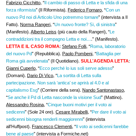
Fabrizio Cicchitto
, “
Il cambio di passo di Letta e la sfida di una
forza riformista
” (Il Riformista).
Federico Fornaro
, “
Con un
nuovo Pd noi di Articolo Uno potremmo tornare
” (intervista a Il
Fatto).
Norma Rangeri
, “
Un nuovo fronte? Sì, di sinistra
”
(Manifesto).
Alberto Leiss
(più cauto della Rangeri), “
Le
contraddizioni tra il compagno Letta e noi…
.” (Manifesto).
LETTA E IL CASO ROMA
:
Stefano Folli
, “
Roma, laboratorio
del nuovo Pd
” (Repubblica).
Paolo Pombeni
, “
Battaglia per
Roma già avvelenata
” (Il Quotidiano).
SULL’AGENDA LETTA
:
Gianni Cuperlo
, “
Ecco perché lo ius soli serve adesso
”
(Domani).
Dario Di Vico,
“
La sortita di Letta sulla
partecipazione. Non sarà ‘antica’ se aprirà al 4.0 e al
capitalismo Esg
” (Corriere della sera).
Nando Santonastaso
,
“
Se anche il Pd di Letta nasconde la visione Sud
” (Mattino).
Alessandro Rosina
, “
Cinque buoni motivi per il voto ai
sedicenni
” (Sole 24 ore).
Cesare Mirabelli
, “
Per dare il voto ai
sedicenni bisogna renderli maggiorenni
” (intervista
all’Huffpost).
Francesco Clementi
, “
Il voto ai sedicenni farebbe
bene al paese
” (intervista a Formiche.net)