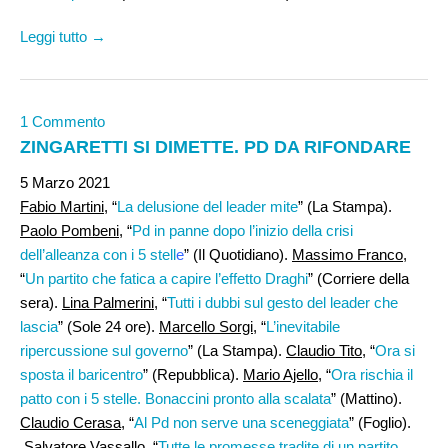
Leggi tutto →
1 Commento
ZINGARETTI SI DIMETTE. PD DA RIFONDARE
5 Marzo 2021
Fabio Martini
, “
La delusione del leader mite
” (La Stampa).
Paolo Pombeni
, “
Pd in panne dopo l’inizio della crisi
dell’alleanza con i 5 stell
e
” (Il Quotidiano).
Massimo Franco
,
“
Un partito che fatica a capire l’effetto Draghi
” (Corriere della
sera).
Lina Palmerini
, “
Tutti i dubbi sul gesto del leader che
lascia
” (Sole 24 ore).
Marcello Sorgi
, “
L’inevitabile
ripercussione sul governo
” (La Stampa).
Claudio Tito
, “
Ora si
sposta il baricentro
” (Repubblica).
Mario Ajello
, “
Ora rischia il
patto con i 5 stelle. Bonaccini pronto alla scalata
” (Mattino).
Claudio Cerasa
, “
Al Pd non serve una sceneggiata
” (Foglio).
Salvatore Vassallo
, “
Tutte le promesse tradite di un partito