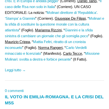
crisi. E in Europa è andata peggio
” (Corriere).
Danilo Taino
, “
Il
caso delle Rsa non solo in Italia
” (Corriere). UN CASO
EDITORIALE: La notizia: “
Molinari direttore di ‘Repubblica’.
‘Stampa’ a Giannini
” (Corriere).
Giuseppe De Filippi
, “
Molinari e
la sfida di sostituire la questione morale con la cultura
atlantista
” (Foglio).
Marianna Rizzini
, “
Giannini e la sfida
sinistra di cambiare un giornale che gli somiglia poco
” (Foglio).
Maurizio Crippa
, “
Mattia Feltri, ritratto di un cronista
inconsueto
” (Foglio).
Norma Rangeri
, “
Carlo Verdelli
minacciato e licenziato
” (Manifesto).
Carlo Tecce
, “
Missione
Molinari: svolta a destra e forbice pesante
” (Il Fatto).
Leggi tutto →
0 commenti
IL VOTO IN EMILIA-ROMAGNA. E LA CRISI DEL
M5S