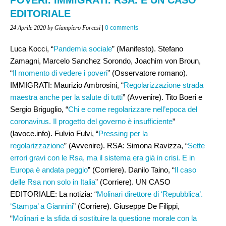
EDITORIALE
24 Aprile 2020
by Giampiero Forcesi
|
0 comments
Luca Kocci, “
Pandemia sociale
” (Manifesto). Stefano
Zamagni, Marcelo Sanchez Sorondo, Joachim von Broun,
“
Il momento di vedere i poveri
” (Osservatore romano).
IMMIGRATI: Maurizio Ambrosini, “
Regolarizzazione strada
maestra anche per la salute di tutti
” (Avvenire). Tito Boeri e
Sergio Briguglio, “
Chi e come regolarizzare nell’epoca del
coronavirus. Il progetto del governo è insufficiente
”
(lavoce.info). Fulvio Fulvi, “
Pressing per la
regolarizzazione
” (Avvenire). RSA: Simona Ravizza, “
Sette
errori gravi con le Rsa, ma il sistema era già in crisi. E in
Europa è andata peggio
” (Corriere). Danilo Taino, “
Il caso
delle Rsa non solo in Italia
” (Corriere). UN CASO
EDITORIALE: La notizia: “
Molinari direttore di ‘Repubblica’.
‘Stampa’ a Giannini
” (Corriere). Giuseppe De Filippi,
“
Molinari e la sfida di sostituire la questione morale con la