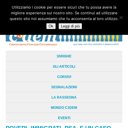
Utilizziamo i cookie per essere sicuri che tu possa avere la
HOME
CHI SIAMO
LA RETE
LE RADICI
DOCUMENTAZIONE
migliore esperienza sul nostro sito. Se continui ad utilizzare
AREE TEMATICHE
DOSSIER
FORUM
LINKS
LIBRI
NEWSLETTER
questo sito noi assumiamo che tu acconsenta al loro utilizzo.
CONTATTI
LOGIN
Ok
Leggi di più
30RIGHE
GLI ARTICOLI
CORSIVI
SEGNALAZIONI
LA RASSEGNA
MONDO C3DEM
EVENTI
POVERI. IMMIGRATI. RSA. E UN CASO