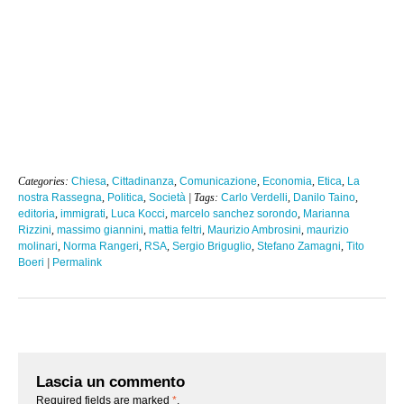
Categories:
Chiesa
,
Cittadinanza
,
Comunicazione
,
Economia
,
Etica
,
La
nostra Rassegna
,
Politica
,
Società
| Tags:
Carlo Verdelli
,
Danilo Taino
,
editoria
,
immigrati
,
Luca Kocci
,
marcelo sanchez sorondo
,
Marianna
Rizzini
,
massimo giannini
,
mattia feltri
,
Maurizio Ambrosini
,
maurizio
molinari
,
Norma Rangeri
,
RSA
,
Sergio Briguglio
,
Stefano Zamagni
,
Tito
Boeri
|
Permalink
Lascia un commento
Required fields are marked
*
.