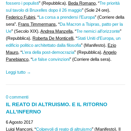
fossero i populisti
” (Repubblica).
Beda Romano
, “
Tre priorità
sul tavolo di Bruxelles dopo il 26 maggio
” (Sole 24 ore).
Federico Fubini
, “
La corsa a prendersi l’Europa
” (Corriere della
sera”.
Frans Timmermans
, “
Da Macron a Tsipras, patto per la
Ue
” (Secolo XIX).
Andrea Manzella
, “
Tre nemici all’orizzonte
”
(Repubblica).
Roberta De Monticelli,
“
Stati Uniti d’Europa, un
edificio politico architettato dalla filosofia
” (Manifesto).
Ezio
Mauro
, “
L’era della post-democrazia
” (Repubblica).
Angelo
Panebianco
, “
Le false convinzioni
” (Corriere della sera).
Leggi tutto →
0 commenti
IL REATO DI ALTRUISMO. E IL RITORNO
ALL’INFERNO
6 Agosto 2017
Luigi Manconi,
“
Colpevoli di reato di altruismo
” (Manifesto). Il