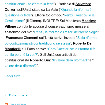
costituzionale: se c’entra la fede
”). L’articolo di
Salvatore
Curreri
sull’Unità citato da La Valle (“
Quando la riforma è
questione di fede
”).
Ettore Colombo
, “
Renzi, i vescovi e la
Costituzione
” (Il Giorno). INOLTRE: Sul Manifesto
Massimo
Villone
confuta le accuse di conservatorismo mosse ai
sostenitori del No: “
Renzi, la riforma e i tesori dell’archeologia
”;
Francesco Clementi
sull’Unità scrive invece: “
Sulla riforma i
56 costituzionalisti contraddicono se stessi
”;
Roberta De
Monticelli
sul Fatto scrive: “
Caro Cacciari se la riforma ti fa
schifo perché la voti?
”; Sull’Unità due articoli del
costituzionalista
Roberto Bin
: “
Il valore della riforma/1
” e “
Il
valore della riforma/2
”.
Leggi tutto →
←
Older posts
Feed c3dem