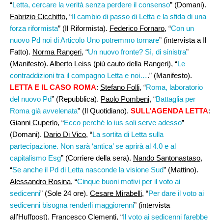
“
Letta, cercare la verità senza perdere il consenso
” (Domani).
Fabrizio Cicchitto
, “
Il cambio di passo di Letta e la sfida di una
forza riformista
” (Il Riformista).
Federico Fornaro
, “
Con un
nuovo Pd noi di Articolo Uno potremmo tornare
” (intervista a Il
Fatto).
Norma Rangeri
, “
Un nuovo fronte? Sì, di sinistra
”
(Manifesto).
Alberto Leiss
(più cauto della Rangeri), “
Le
contraddizioni tra il compagno Letta e noi…
.” (Manifesto).
LETTA E IL CASO ROMA
:
Stefano Folli
, “
Roma, laboratorio
del nuovo Pd
” (Repubblica).
Paolo Pombeni
, “
Battaglia per
Roma già avvelenata
” (Il Quotidiano).
SULL’AGENDA LETTA
:
Gianni Cuperlo
, “
Ecco perché lo ius soli serve adesso
”
(Domani).
Dario Di Vico,
“
La sortita di Letta sulla
partecipazione. Non sarà ‘antica’ se aprirà al 4.0 e al
capitalismo Esg
” (Corriere della sera).
Nando Santonastaso
,
“
Se anche il Pd di Letta nasconde la visione Sud
” (Mattino).
Alessandro Rosina
, “
Cinque buoni motivi per il voto ai
sedicenni
” (Sole 24 ore).
Cesare Mirabelli
, “
Per dare il voto ai
sedicenni bisogna renderli maggiorenni
” (intervista
all’Huffpost).
Francesco Clementi
, “
Il voto ai sedicenni farebbe