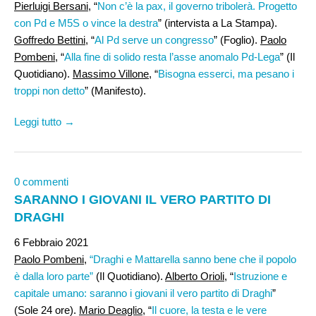
Pierluigi Bersani,
“
Non c’è la pax, il governo tribolerà. Progetto
con Pd e M5S o vince la destra
” (intervista a La Stampa).
Goffredo Bettini,
“
Al Pd serve un congresso
” (Foglio).
Paolo
Pombeni,
“
Alla fine di solido resta l’asse anomalo Pd-Lega
” (Il
Quotidiano).
Massimo Villone
, “
Bisogna esserci, ma pesano i
troppi non detto
” (Manifesto).
Leggi tutto →
0 commenti
SARANNO I GIOVANI IL VERO PARTITO DI
DRAGHI
6 Febbraio 2021
Paolo Pombeni
,
“Draghi e Mattarella sanno bene che il popolo
è dalla loro parte”
(Il Quotidiano).
Alberto Orioli
, “
Istruzione e
capitale umano: saranno i giovani il vero partito di Draghi
”
(Sole 24 ore).
Mario Deaglio
, “
Il cuore, la testa e le vere