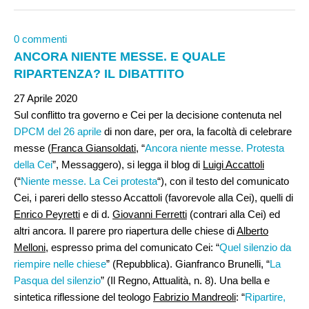
0 commenti
ANCORA NIENTE MESSE. E QUALE
RIPARTENZA? IL DIBATTITO
27 Aprile 2020
Sul conflitto tra governo e Cei per la decisione contenuta nel
DPCM del 26 aprile
di non dare, per ora, la facoltà di celebrare
messe (
Franca Giansoldati
, “
Ancora niente messe. Protesta
della Cei
”, Messaggero), si legga il blog di
Luigi Accattoli
(“
Niente messe. La Cei protesta
“), con il testo del comunicato
Cei, i pareri dello stesso Accattoli (favorevole alla Cei), quelli di
Enrico Peyretti
e di d.
Giovanni Ferretti
(contrari alla Cei) ed
altri ancora. Il parere pro riapertura delle chiese di
Alberto
Melloni
, espresso prima del comunicato Cei: “
Quel silenzio da
riempire nelle chiese
” (Repubblica). Gianfranco Brunelli, “
La
Pasqua del silenzio
” (Il Regno, Attualità, n. 8). Una bella e
sintetica riflessione del teologo
Fabrizio Mandreoli
: “
Ripartire,