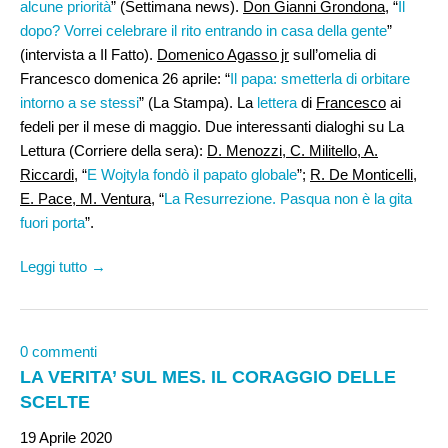
alcune priorità
” (Settimana news).
Don Gianni Grondona
, “
Il
dopo? Vorrei celebrare il rito entrando in casa della gente
”
(intervista a Il Fatto).
Domenico Agasso jr
sull’omelia di
Francesco domenica 26 aprile: “
Il papa: smetterla di orbitare
intorno a se stessi
” (La Stampa). La
lettera
di
Francesco
ai
fedeli per il mese di maggio. Due interessanti dialoghi su La
Lettura (Corriere della sera):
D. Menozzi, C. Militello, A.
Riccardi
, “
E Wojtyla fondò il papato globale
”;
R. De Monticelli,
E. Pace, M. Ventura
, “
La Resurrezione. Pasqua non è la gita
fuori porta
”.
Leggi tutto →
0 commenti
LA VERITA’ SUL MES. IL CORAGGIO DELLE
SCELTE
19 Aprile 2020