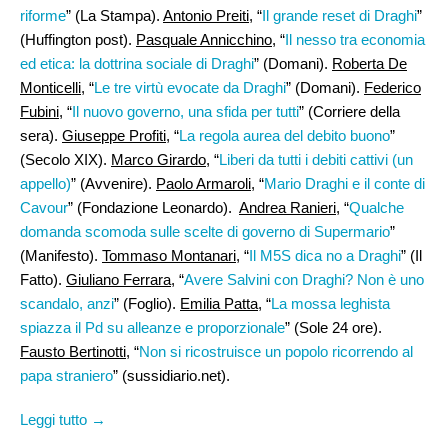
riforme
” (La Stampa).
Antonio Preiti
, “
Il grande reset di Draghi
”
(Huffington post).
Pasquale Annicchino
, “
Il nesso tra economia
ed etica: la dottrina sociale di Draghi
” (Domani).
Roberta De
Monticelli
, “
Le tre virtù evocate da Draghi
” (Domani).
Federico
Fubini
, “
Il nuovo governo, una sfida per tutti
” (Corriere della
sera).
Giuseppe Profiti,
“
La regola aurea del debito buono
”
(Secolo XIX).
Marco Girardo
, “
Liberi da tutti i debiti cattivi (un
appello)
” (Avvenire).
Paolo Armaroli
, “
Mario Draghi e il conte di
Cavour
” (Fondazione Leonardo).
Andrea Ranieri
, “
Qualche
domanda scomoda sulle scelte di governo di Supermario
”
(Manifesto).
Tommaso Montanari
, “
Il M5S dica no a Draghi
” (Il
Fatto).
Giuliano Ferrara
, “
Avere Salvini con Draghi? Non è uno
scandalo, anzi
” (Foglio).
Emilia Patta
, “
La mossa leghista
spiazza il Pd su alleanze e proporzionale
” (Sole 24 ore).
Fausto Bertinotti,
“
Non si ricostruisce un popolo ricorrendo al
papa straniero
” (sussidiario.net).
Leggi tutto →