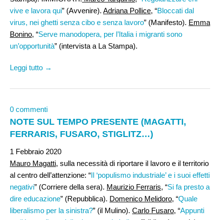
vive e lavora qui
” (Avvenire).
Adriana Pollice,
“
Bloccati dal
virus, nei ghetti senza cibo e senza lavoro
” (Manifesto).
Emma
Bonino
, “
Serve manodopera, per l’Italia i migranti sono
un’opportunità
” (intervista a La Stampa).
Leggi tutto →
0 commenti
NOTE SUL TEMPO PRESENTE (MAGATTI,
FERRARIS, FUSARO, STIGLITZ…)
1 Febbraio 2020
Mauro Magatti,
sulla necessità di riportare il lavoro e il territorio
al centro dell’attenzione: “
Il ‘populismo industriale’ e i suoi effetti
negativi
” (Corriere della sera).
Maurizio Ferraris,
“
Si fa presto a
dire educazione
” (Repubblica).
Domenico Melidoro,
“
Quale
liberalismo per la sinistra?
” (il Mulino).
Carlo Fusaro
, “
Appunti