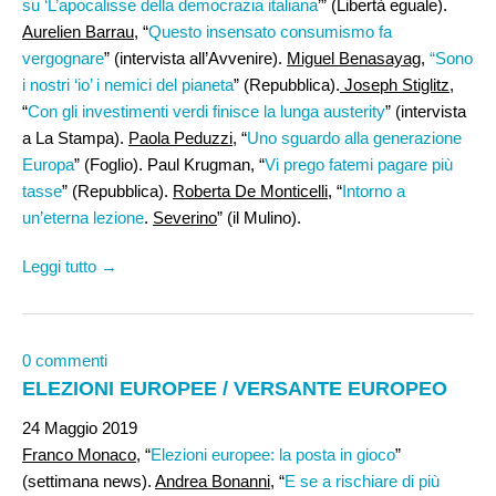
su ‘L’apocalisse della democrazia italiana
’” (Libertà eguale).
Aurelien Barrau
, “
Questo insensato consumismo fa
vergognare
” (intervista all’Avvenire).
Miguel Benasayag
,
“Sono
i nostri ‘io’ i nemici del pianeta
” (Repubblica).
Joseph Stiglitz
,
“
Con gli investimenti verdi finisce la lunga austerity
” (intervista
a La Stampa).
Paola Peduzzi,
“
Uno sguardo alla generazione
Europa
” (Foglio). Paul Krugman, “
Vi prego fatemi pagare più
tasse
” (Repubblica).
Roberta De Monticelli
, “
Intorno a
un’eterna lezione
.
Severino
” (il Mulino).
Leggi tutto →
0 commenti
ELEZIONI EUROPEE / VERSANTE EUROPEO
24 Maggio 2019
Franco Monaco
, “
Elezioni europee: la posta in gioco
”
(settimana news).
Andrea Bonanni,
“
E se a rischiare di più