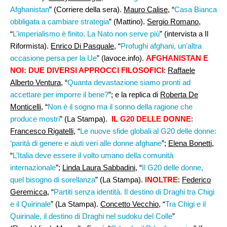
Afghanistan
” (Corriere della sera).
Mauro Calise
, “
Casa Bianca
obbligata a cambiare strategia
” (Mattino).
Sergio Romano
,
“
L’imperialismo è finito. La Nato non serve più
” (intervista a Il
Riformista).
Enrico Di Pasquale
, “
Profughi afghani, un’altra
occasione persa per la Ue
” (lavoce.info).
AFGHANISTAN E
NOI: DUE DIVERSI APPROCCI FILOSOFICI
:
Raffaele
Alberto Ventura
, “
Quanta devastazione siamo pronti ad
accettare per imporre il bene?
”; e la replica di
Roberta De
Monticelli
, “
Non è il sogno ma il sonno della ragione che
produce mostri
” (La Stampa).
IL G20 DELLE DONNE
:
Francesco Rigatelli,
“
Le nuove sfide globali al G20 delle donne:
‘parità di genere e aiuti veri alle donne afghane
”;
Elena Bonetti
,
“
L’Italia deve essere il volto umano della comunità
internazionale
”;
Linda Laura Sabbadini,
“
Il G20 delle donne,
quel bisogno di sorellanza
” (La Stampa).
INOLTRE
:
Federico
Geremicca
, “
Partiti senza identità. Il destino di Draghi tra Chigi
e il Quirinale
” (La Stampa).
Concetto Vecchio
, “
Tra Chigi e il
Quirinale, il destino di Draghi nel sudoku del Colle
”