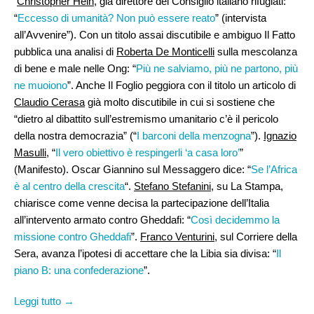
Christopher Hein
, già direttore del Consiglio italiano rifugiati:
“
Eccesso di umanità? Non può essere reato
” (intervista
all’Avvenire”). Con un titolo assai discutibile e ambiguo Il Fatto
pubblica una analisi di
Roberta De Monticelli
sulla mescolanza
di bene e male nelle Ong: “
Più ne salviamo, più ne partono, più
ne muoiono
”. Anche Il Foglio peggiora con il titolo un articolo di
Claudio Cerasa
già molto discutibile in cui si sostiene che
“dietro al dibattito sull’estremismo umanitario c’è il pericolo
della nostra democrazia” (“
I barconi della menzogna
”).
Ignazio
Masulli
, “
Il vero obiettivo è respingerli ‘a casa loro’
”
(Manifesto). Oscar Giannino sul Messaggero dice: “
Se l’Africa
è al centro della crescita
“.
Stefano Stefanini,
su La Stampa,
chiarisce come venne decisa la partecipazione dell’Italia
all’intervento armato contro Gheddafi: “
Così decidemmo la
missione contro Gheddafi
”.
Franco Venturini
, sul Corriere della
Sera, avanza l’ipotesi di accettare che la Libia sia divisa: “
Il
piano B: una confederazione
”.
Leggi tutto →