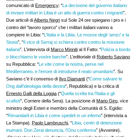
comunicato di
Emergency
: “
La decisione del governo italiano
di inviare militari in Libia è un atto di guerra contro i migranti
”.
Due articoli di
Alberto Negri
sul Sole 24 ore spiegano i pro e i
contro del “lavoro sporco” che i militari italiani vanno a
compiere in Libia: “
L’Italia e la Libia. Le mosse degli ‘amici’ e la
Storia
”, “
Il vice di Serraj si schiera contro contro la missione
italiana
”. L’intervista di
Marco Minniti
al Il Fatto: “
Polizia a bordo
o blocchiamo le vostre barche
”. L’editoriale di
Roberto Saviano
su Repubblica: “
Le vite come la nostra, perse nel
Mediterraneo, e l’errore di introdurre il reato umanitario
”. Su
Saviano c’è il consenso di
Ilvo Diamanti
(“
Come salvare le
Ong dall’ideologia della destra
“, Repubblica) e la critica di
Ernesto Galli della Loggia
(“
Quella scelta tra l’Italia e gli
scafisti
“, Corriere della Sera). La posizione di
Mario Giro
, vice
ministro degli Esteri e membro della Comunità di S. Egidio:
“
Rimandarli in Libia è come spedirli in un inferno
” (intervista a
La Stampa).
Paolo Lambruschi
, “
Libia, centri di detenzione
inumani. Don Zerai denuncia, l’Onu conferma
” (Avvenire).