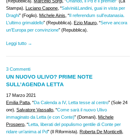
(Repubblica).
Marcello Sorgi,
“
Orlando, il Pd e il premier
” (La
Stampa).
Luciano Capone
, “
Salvini&Landini, guai in vista per
Draghi
” (Foglio).
Michele Ainis
, “
Il referendum sull’eutanasia.
L’ultimo grimaldello
” (Repubblica).
Ezio Mauro
, “
Serve ancora
un’Europa per convinzione
” (Repubblica).
Leggi tutto →
3 Commenti
UN NUOVO ULIVO? PRIME NOTE
SULL’AGENDA LETTA
17 Marzo 2021
Emilia Patta
, “
Da Calenda a IV, Letta tesse al centro
” (Sole 24
ore).
Salvatore Vassallo,
“
Come sarà il nuovo Ulivo
immaginato da Letta (e con Conte)
” (Domani).
Michele
Prospero,
“
Letta, liberati del populismo gentile di Conte per
ridare un’anima al Pd
” (Il Riformista).
Roberta De Monticelli
,