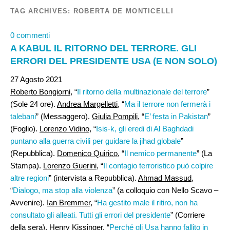
TAG ARCHIVES:
ROBERTA DE MONTICELLI
0 commenti
A KABUL IL RITORNO DEL TERRORE. GLI
ERRORI DEL PRESIDENTE USA (E NON SOLO)
27 Agosto 2021
Roberto Bongiorni
, “
Il ritorno della multinazionale del terrore
”
(Sole 24 ore).
Andrea Margelletti
, “
Ma il terrore non fermerà i
talebani
” (Messaggero).
Giulia Pompili
, “
E’ festa in Pakistan
”
(Foglio).
Lorenzo Vidino
, “
Isis-k, gli eredi di Al Baghdadi
puntano alla guerra civili per guidare la jihad globale
”
(Repubblica).
Domenico Quirico
, “
Il nemico permanente
” (La
Stampa).
Lorenzo Guerini
, “
Il contagio terroristico può colpire
altre regioni
” (intervista a Repubblica).
Ahmad Massud
,
“
Dialogo, ma stop alla violenza
” (a colloquio con Nello Scavo –
Avvenire).
Ian Bremmer
, “
Ha gestito male il ritiro, non ha
consultato gli alleati. Tutti gli errori del presidente
” (Corriere
della sera).
Henry Kissinger
, “
Perché gli Usa hanno fallito in