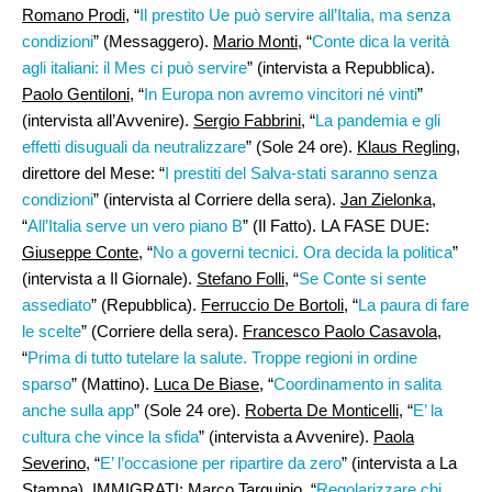
Romano Prodi,
“
Il prestito Ue può servire all’Italia, ma senza
condizioni
” (Messaggero).
Mario Monti
, “
Conte dica la verità
agli italiani: il Mes ci può servire
” (intervista a Repubblica).
Paolo Gentiloni
, “
In Europa non avremo vincitori né vinti
”
(intervista all’Avvenire).
Sergio Fabbrini
, “
La pandemia e gli
effetti disuguali da neutralizzare
” (Sole 24 ore).
Klaus Regling
,
direttore del Mese: “
I prestiti del Salva-stati saranno senza
condizioni
” (intervista al Corriere della sera).
Jan Zielonka
,
“
All’Italia serve un vero piano B
” (Il Fatto). LA FASE DUE:
Giuseppe Conte
, “
No a governi tecnici. Ora decida la politica
”
(intervista a Il Giornale).
Stefano Folli
, “
Se Conte si sente
assediato
” (Repubblica).
Ferruccio De Bortoli
, “
La paura di fare
le scelte
” (Corriere della sera).
Francesco Paolo Casavola
,
“
Prima di tutto tutelare la salute. Troppe regioni in ordine
sparso
” (Mattino).
Luca De Biase
, “
Coordinamento in salita
anche sulla app
” (Sole 24 ore).
Roberta De Monticelli
, “
E’ la
cultura che vince la sfida
” (intervista a Avvenire).
Paola
Severino
, “
E’ l’occasione per ripartire da zero
” (intervista a La
Stampa). IMMIGRATI:
Marco Tarquinio,
“
Regolarizzare chi