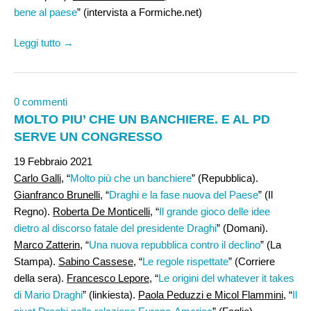
bene al paese
” (intervista a Formiche.net)
Leggi tutto →
0 commenti
MOLTO PIU’ CHE UN BANCHIERE. E AL PD
SERVE UN CONGRESSO
19 Febbraio 2021
Carlo Galli
, “
Molto più che un banchiere
” (Repubblica).
Gianfranco Brunelli
, “
Draghi e la fase nuova del Paese
” (Il
Regno).
Roberta De Monticelli,
“
Il grande gioco delle idee
dietro al discorso fatale del presidente Draghi
” (Domani).
Marco Zatterin
, “
Una nuova repubblica contro il declino
” (La
Stampa).
Sabino Cassese
, “
Le regole rispettate
” (Corriere
della sera).
Francesco Lepore,
“
Le origini del whatever it takes
di Mario Draghi
” (linkiesta).
Paola Peduzzi e Micol Flammini
, “
Il