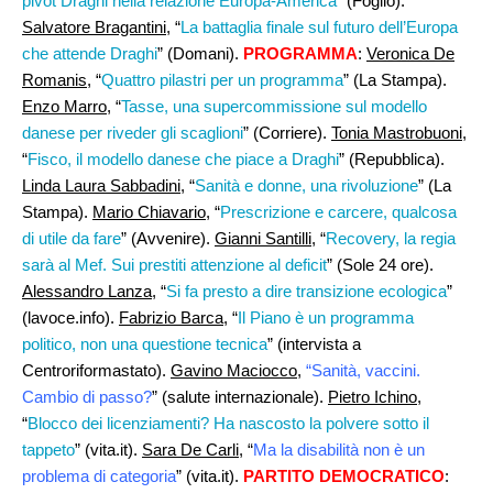
pivot Draghi nella relazione Europa-America
” (Foglio).
Salvatore Bragantini,
“
La battaglia finale sul futuro dell’Europa
che attende Draghi
” (Domani).
PROGRAMMA
:
Veronica De
Romanis
, “
Quattro pilastri per un programma
” (La Stampa).
Enzo Marro
, “
Tasse, una supercommissione sul modello
danese per riveder gli scaglioni
” (Corriere).
Tonia Mastrobuoni,
“
Fisco, il modello danese che piace a Draghi
” (Repubblica).
Linda Laura Sabbadini
, “
Sanità e donne, una rivoluzione
” (La
Stampa).
Mario Chiavario
, “
Prescrizione e carcere, qualcosa
di utile da fare
” (Avvenire).
Gianni Santilli
, “
Recovery, la regia
sarà al Mef. Sui prestiti attenzione al deficit
” (Sole 24 ore).
Alessandro Lanza
, “
Si fa presto a dire transizione ecologica
”
(lavoce.info).
Fabrizio Barca
, “
Il Piano è un programma
politico, non una questione tecnica
” (intervista a
Centroriformastato).
Gavino Maciocco,
“
Sanità, vaccini.
Cambio di passo?
” (salute internazionale).
Pietro Ichino,
“
Blocco dei licenziamenti? Ha nascosto la polvere sotto il
tappeto
” (vita.it).
Sara De Carli
, “
Ma la disabilità non è un
problema di categoria
” (vita.it).
PARTITO DEMOCRATICO
: