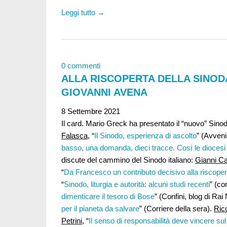
Leggi tutto →
0 commenti
ALLA RISCOPERTA DELLA SINODA
GIOVANNI AVENA
8 Settembre 2021
Il card. Mario Greck ha presentato il “nuovo” Sinodo
Falasca
, “
Il Sinodo, esperienza di ascolto
” (Avveni
basso, una domanda, dieci tracce. Così le diocesi
discute del cammino del Sinodo italiano:
Gianni Ca
“
Da Francesco un contributo decisivo alla riscopert
“
Sinodo, liturgia e autorità: alcuni studi recenti
” (c
dimenticare il tesoro di Bose
” (Confini, blog di Ra
per il pianeta da salvare
” (Corriere della sera).
Ric
Petrini
, “
Il senso di responsabilità deve vincere sul 