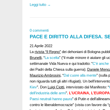
Leggi tutto →
0 commenti
PACE E DIRITTO ALLA DIFESA. 
21 Aprile 2022
La
rivista “Il Regno”
dei dehoniani di Bologna pubbli
Brunelli
, “
La scelta
” (“il male minore è aiutare gli uc
settimanale Vida Nueva e qui tradotto: ”
C’è anche u
dei Padri della Chiesa sulla guerra);
Daniele Meno
Maurizio Ambrosini
, “
Dal cuore alla mente
” (sulla
non riguarda tutti gli altri rifugiati). Un bell’intervent
Kiev
”. Don
Luigi Ciotti
, intervistato dal Manifesto: “
dell’industria delle armi
”.
L’UCRAINA, L’EUROPA
Paesi neutrali hanno paura
” di Putin e dell’alline
contro le liberaldemocrazie” (vista con favore da “