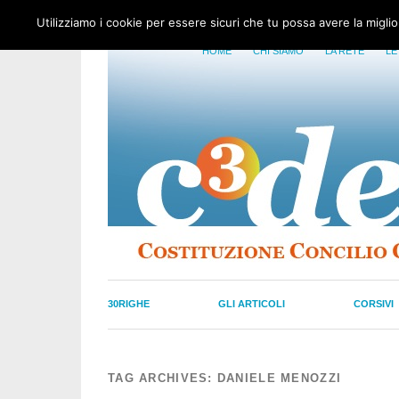
Utilizziamo i cookie per essere sicuri che tu possa avere la migli
HOME
CHI SIAMO
LA RETE
LE
30RIGHE
GLI ARTICOLI
CORSIVI
TAG ARCHIVES:
DANIELE MENOZZI