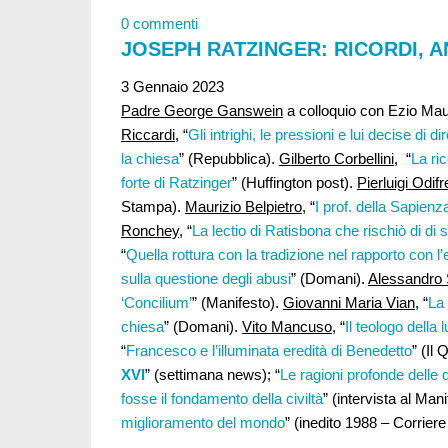
0 commenti
JOSEPH RATZINGER: RICORDI, A
3 Gennaio 2023
Padre George Ganswein
a colloquio con Ezio Mau
Riccardi
, “
Gli intrighi, le pressioni e lui decise di di
la chiesa
” (Repubblica).
Gilberto Corbellini
, “
La ri
forte di Ratzinger
” (Huffington post).
Pierluigi Odifr
Stampa).
Maurizio Belpietro,
“
I prof. della Sapien
Ronchey
, “
La lectio di Ratisbona che rischiò di di 
“
Quella rottura con la tradizione nel rapporto con l
sulla questione degli abusi
” (Domani).
Alessandro 
‘Concilium’
” (Manifesto).
Giovanni Maria Vian
, “
La 
chiesa
” (Domani).
Vito Mancuso
, “
Il teologo della
“
Francesco e l’illuminata eredità di Benedetto
” (Il 
XVI
” (settimana news); “
Le ragioni profonde delle 
fosse il fondamento della civiltà
” (intervista al Mani
miglioramento del mondo
” (inedito 1988 – Corriere