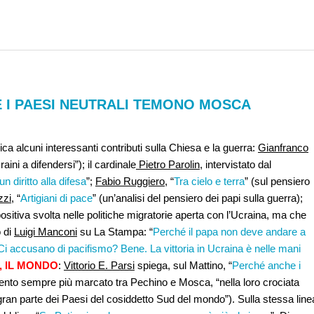
SE I PAESI NEUTRALI TEMONO MOSCA
ca alcuni interessanti contributi sulla Chiesa e la guerra:
Gianfranco
raini a difendersi”); il cardinale
Pietro Parolin
, intervistato dal
n diritto alla difesa
”;
Fabio Ruggiero
, “
Tra cielo e terra
” (sul pensiero
zzi
, “
Artigiani di pace
” (un’analisi del pensiero dei papi sulla guerra);
 positiva svolta nelle politiche migratorie aperta con l’Ucraina, ma che
o di
Luigi Manconi
su La Stampa: “
Perché il papa non deve andare a
Ci accusano di pacifismo? Bene. La vittoria in Ucraina è nelle mani
, IL MONDO
:
Vittorio E. Parsi
spiega, sul Mattino, “
Perché anche i
amento sempre più marcato tra Pechino e Mosca, “nella loro crociata
gran parte dei Paesi del cosiddetto Sud del mondo”). Sulla stessa line