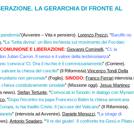
BERAZIONE. LA GERARCHIA DI FRONTE AL
a pandemia
”(Avvenire – Vita e pensiero).
Lorenzo Prezzi
, “
Baruffe no
e
, “
La ‘Setta divina’: un libro inchiesta sul movimento dei Focolari.
COMUNIONE E LIBERAZIONE
:
Giovanni Cominelli
, “
Cl, la
on Julian Carron. Il senso e il valore della testimonianza
”
cano ‘convoca’ Cl. Ora il rischio è il commissariamento
” (Corriere).
 salvare la chiesa del concilio
” (Il Riformista).
Vincenzo Tondi Della
munitario non personale
” (Foglio).
SINODO
:
Franco Ferrari
intervista i
 chiesa costitutivamente sinodale
” (Missione oggi).
Jesus Martinez
na news).
Stefan Tertunte
, “
Convocati in Sinodo: in dialogo con Myria
co
, “
Dopo l’incontro tra papa Francesco Biden la chiesa americana
Europa, tu hai tradito Cristo. Il j’accuse del Vaticano
” (Il Riformista).
pianeta
” (intervista ad Avvenire).
Daniele Menozzi
, “
La strage di
ews).
Antonio Spadaro
, “
’Il re dei giudei’. Il confronto tra Gesù e Pilato 