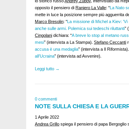
lo storico russo
Andrey Zubov
, intervistato da Rep
opposto il pensiero di
Raniero La Valle
: “
La Nato s
mette in luce la posizione sempre più agguerrita de
Marco Bresolin
: “
La missione di Michel a Kiev: ‘Vi
anche sulle armi. Polemica sui tedeschi riluttanti
” (
Cingolani
dichiara: “
A breve lo stop al metano russo
mesi
” (intervista a La Stampa).
Stefano Ceccanti
r
accusa è una medaglia
” (intervista a Il Riformista)
all’Ucraina
” (intervista ad Avvenire).
Leggi tutto →
0 commenti
NOTE SULLA CHIESA E LA GUER
1 Aprile 2022
Andrea Grillo
spiega il pensiero di papa Bergoglio s