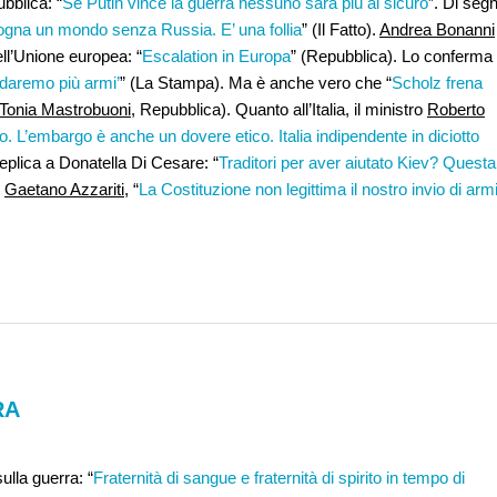
ubblica: “
Se Putin vince la guerra nessuno sarà più al sicuro
”. Di seg
ogna un mondo senza Russia. E’ una follia
” (Il Fatto).
Andrea Bonanni
ll’Unione europea: “
Escalation in Europa
” (Repubblica). Lo conferma
 daremo più armi’
” (La Stampa). Ma è anche vero che “
Scholz frena
Tonia Mastrobuoni
, Repubblica). Quanto all’Italia, il ministro
Roberto
. L’embargo è anche un dovere etico. Italia indipendente in diciotto
eplica a Donatella Di Cesare: “
Traditori per aver aiutato Kiev? Questa
.
Gaetano Azzariti
, “
La Costituzione non legittima il nostro invio di arm
RA
ulla guerra: “
Fraternità di sangue e fraternità di spirito in tempo di