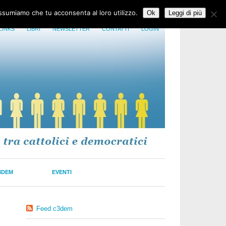
assumiamo che tu acconsenta al loro utilizzo.
Ok
Leggi di più
LINKS
LIBRI
NEWSLETTER
CONTATTI
LOGIN
3DEM
EVENTI
Feed c3dem