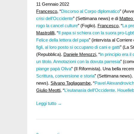
11 Gennaio 2022
Francesco
, “
Discorso al Corpo diplomatico
” (Avve
crisi dell’Occidente
” (Settimana news) e di
Matteo
rogo la cancel culture
” (Foglio).
Francesco
, “
La pre
Mastrolilli
, “
Il papa si schiera con la suora pro-Lgbt
Felice della lettera del papa
” (intervista al Corriere
figli, al loro posto si occupano di cani e gatti
” (La 
(Repubblica).
Daniele Menozzi,
“
In principio era il
un titolo. Annotazioni con la dovuta parresia
” (com
piange papà Oliva
” (Il Riformista). Una bella recen
Scrittura, conversione e storia
” (Settimana news).
news).
Silvano Tagliagambe
, “
Pavel Alexandrovich
Giulio Meotti,
“
L’eutanasia dell’Occidente. Houellebe
Leggi tutto →