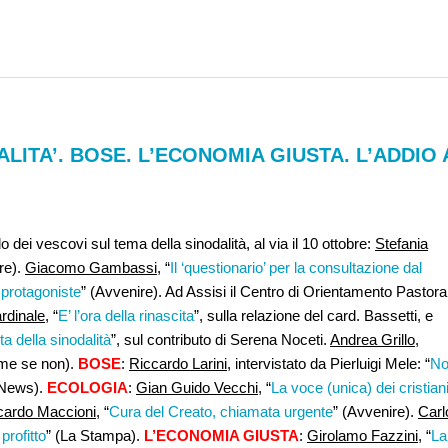
LITA’. BOSE. L’ECONOMIA GIUSTA. L’ADDIO 
 dei vescovi sul tema della sinodalità, al via il 10 ottobre:
Stefania
re).
Giacomo Gambassi,
“
Il ‘questionario’ per la consultazione dal
 protagoniste
” (Avvenire). Ad Assisi il Centro di Orientamento Pastora
rdinale
, “
E’ l’ora della rinascita
”, sulla relazione del card. Bassetti, e
a della sinodalità
”, sul contributo di Serena Noceti.
Andrea Grillo
,
ome se non).
BOSE
:
Riccardo Larini
, intervistato da Pierluigi Mele: “
No
i News).
ECOLOGIA
:
Gian Guido Vecchi,
“
La voce (unica) dei cristian
cardo Maccioni,
“
Cura del Creato, chiamata urgente
” (Avvenire).
Carl
profitto
” (La Stampa).
L’ECONOMIA GIUSTA
:
Girolamo Fazzini
, “
La