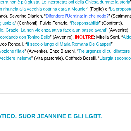
erra non è più giusta. Le interpretazioni della Chiesa durante la storia
n rinuncia alla vecchia dottrina cara a Mounier
” (Foglio) e “
La propost
ano).
Severino Dianich
, “
Difendere l’Ucraina: in che nodo?
” (Settiman
iustizia
” (Confronti).
Fulvio Ferrario
, “
Responsabilità
” (Confronti).
No. Grazie. La non violenza attiva faccia un passo avanti
” (Avvenire).
ricordando don Tonino Bello
” (Avvenire).
INOLTRE
:
Mirella Serri
, “
Ald
rco Roncalli,
“
Il secolo lungo di Maria Romana De Gasperi
”
ozione filiale
” (Avvenire).
Enzo Bianchi
, “
Tre urgenze di cui dibattere
Decidere insieme
” (Vita pastorale).
Goffredo Boselli,
“
Liturgia secondo 
ICO. SUOR JEANNINE E GLI LGBT.