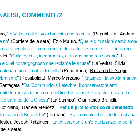
NALISI, COMMENTI /2
ro, “
In Vaticano il diavolo ha agito contro di lui
” (Repubblica).
Andrea
re no
” (Corriere della sera).
Ezio Mauro
, “
Quelle dimissioni cambiaron
cerca scientifica è il vero nemico del cattolicesimo: ecco il pensiero
eddi
, “
Colto, gentile, incompreso, altro che papa reazionario
” (La
za e quel no vergognoso che reclama le scuse
” (La Verità).
Silvia
scatenare uno scontro di civiltà
” (Repubblica).
Riccardo Di Segni,
’ebraismo
” (Repubblica).
Marco Marzano
, “
Ratzinger, la svolta manca
Santagata
, “
Da ‘Communio’ a Lefevbre, il conservatore anti
mite fermezza di un uomo di Dio che ha anche saputo criticare la
 luce garante della Chiesa
” (La Stampa).
Gianfranco Brunelli,
Quotidiano).
Daniele Menozzi
, “
Per un profilo storico di Benedetto
dimissioni di Benedetto
” (Domani); “
Era convinto che la fede cristiana
festo).
Joseph Ratzinger
, “
La chiesa non è un’organizzazione per il
 della sera).