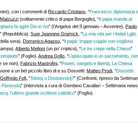
nire), con i commenti di
Riccardo Cristiano
, “
Francesco: diplomazia 
 Matzuzzi
(solitamente critico di papa Bergoglio), “
Il papa manda al
ghiera fa agire Dio in noi
” (l’Angelus del 9 gennaio – Avvenire).
Paolo
” (Repubblica).
Suor Jeannine Gramick
, “
La mia vita per i fedeli Lgbt.
 della sera).
Domenico Agasso
, “
Il papa: troppe coppie non vogliono
Stampa).
Alberto Melloni
(un po’ criptico), “
Le tre crepe nella Chiesa
”
 complotto
” (Foglio).
Andrea Grillo
, “
L’episcopato è un sacramento, no
e se non).
Fabrizio Mastrofini
, “
Poveri, vangelo e libertà. La Chiesa
sione a un bel piccolo libro di e su Dossetti:
Matteo Prodi
, “
Dossetti:
Goffredo Fofi
, “
Tolstoj o Dostoevskij?
” (Confronti, ripreso da Settima
 Florenskij
” (intervista a cura di Giordano Cavallari – Settimana news
cq, l’ultimo grande scrittore cattolico
” (Foglio).