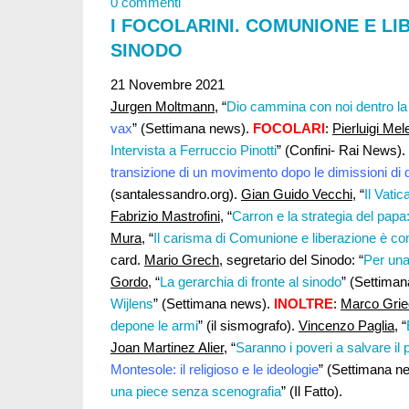
0 commenti
I FOCOLARINI. COMUNIONE E LI
SINODO
21 Novembre 2021
Jurgen Moltmann
, “
Dio cammina con noi dentro l
vax
” (Settimana news).
FOCOLARI
:
Pierluigi Mel
Intervista a Ferruccio Pinotti
” (Confini- Rai News).
transizione di un movimento dopo le dimissioni di d
(santalessandro.org).
Gian Guido Vecchi
, “
Il Vati
Fabrizio Mastrofini
, “
Carron e la strategia del papa:
Mura
, “
Il carisma di Comunione e liberazione è co
card.
Mario Grech
, segretario del Sinodo: “
Per una
Gordo
, “
La gerarchia di fronte al sinodo
” (Settima
Wijlens
” (Settimana news).
INOLTRE
:
Marco Grie
depone le armi
” (il sismografo).
Vincenzo Paglia
, “
Joan Martinez Alier
, “
Saranno i poveri a salvare il 
Montesole: il religioso e le ideologie
” (Settimana n
una piece senza scenografia
” (Il Fatto).