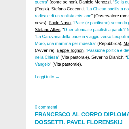
guerra
” (come se non).
Daniele Menozzi
, “
Se la gu
(Foglio).
Stefano Ceccanti
, “
La Chiesa pacifista no
radicale di un realista cristiano
” (Osservatore rom
news).
Paolo Naso
, “
Pace (e pacifismo) secondo g
Stefano Allevi
, “
Guerrafondai e pacifisti a parole? 
“
La Carovana della pace in viaggio verso Leopoli 
Moro, una mamma per maestra
” (Repubblica).
Ma
(Avvenire).
Beppe Tognon
, “
Passione politica e dev
nella Chiesa
” (Vita pastorale).
Severino Dianich
, “
Vangelo
” (Vita pastorale).
Leggi tutto →
0 commenti
FRANCESCO AL CORPO DIPLOMAT
DOSSETTI. PAVEL FLORENSKIJ