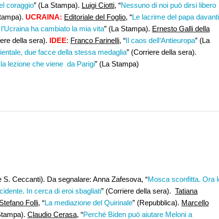
del coraggio
” (La Stampa).
Luigi Ciotti
, “
Nessuno di noi può dirsi libero
 Stampa).
UCRAINA:
Editoriale del Foglio
, “
Le lacrime del papa davanti
l’Ucraina ha cambiato la mia vita
” (La Stampa).
Ernesto Galli della
iere della sera).
IDEE
:
Franco Farinelli,
“
Il caos dell’Antieuropa
” (La
entale, due facce della stessa medaglia
” (Corriere della sera).
e la lezione che viene da Parigi
” (La Stampa)
e S. Ceccanti). Da segnalare: Anna Zafesova, “
Mosca sconfitta. Ora l
idente. In cerca di eroi sbagliati
” (Corriere della sera).
Tatiana
Stefano Folli
, “
La mediazione del Quirinale
” (Repubblica).
Marcello
Stampa).
Claudio Cerasa
, “
Perché Biden può aiutare Meloni a