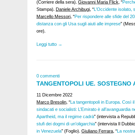
(Corriere della sera).
Giovanni Maria Flick
, “
Perché
Stampa).
Daniele Archibugi,
“
L’Occidente isolato,
Marcello Messori
, “
Per rispondere alle sfide del 2
distanza con gli Usa sugli aiuti alle imprese
” (Mes
ore).
Leggi tutto →
0 commenti
TANGENTOPOLI UE. SOSTEGNO A
11 Dicembre 2022
Marco Bresolin,
“
La tangentopoli in Europa. Così il
sindacati e socialisti: L’Emirato è all’avanguardia nei 
Apartheid, ma il regime cadrà
” (intervista a Repub
stufi dei dogmi di un’oligarchia
” (intervista Il Dubbi
in Venezuela
” (Foglio).
Giuliano Ferrara
, “
La nostra