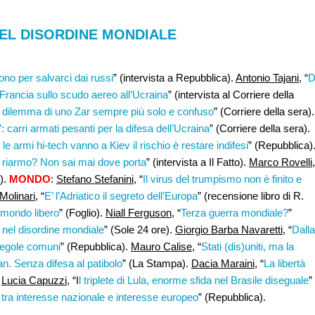
EL DISORDINE MONDIALE
vono per salvarci dai russi
” (intervista a Repubblica).
Antonio Tajani,
“
D
Francia sullo scudo aereo all’Ucraina
” (intervista al Corriere della
 Il dilemma di uno Zar sempre più solo e confuso
” (Corriere della sera).
’: carri armati pesanti per la difesa dell’Ucraina
” (Corriere della sera).
se le armi hi-tech vanno a Kiev il rischio è restare indifesi
” (Repubblica)
Il riarmo? Non sai mai dove porta
” (intervista a Il Fatto).
Marco Rovelli
,
a).
MONDO
:
Stefano Stefanini,
“
Il virus del trumpismo non è finito e
Molinari
, “
E’ l’Adriatico il segreto dell’Europa
” (recensione libro di R.
l mondo libero
” (Foglio).
Niall Ferguson
, “
Terza guerra mondiale?
”
e nel disordine mondiale
” (Sole 24 ore).
Giorgio Barba Navaretti,
“
Dalla
 regole comuni
” (Repubblica).
Mauro Calise
, “
Stati (dis)uniti, ma la
an. Senza difesa al patibolo
” (La Stampa).
Dacia Maraini
, “
La libertà
.
Lucia Capuzzi
, “I
l triplete di Lula, enorme sfida nel Brasile diseguale
”
e tra interesse nazionale e interesse europeo
” (Repubblica).