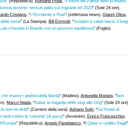
essa
” (Repubblica).
Romano Prodi
, “
Il futuro del Paese nello scenario
Svezia avverte: nessun patto sui migranti nel 2023
” (Sole 24 ore).
ardo Cristiano
, “
L’Occidente e l’Iran
” (settimana news).
Gianni Oliva
,
 della storia
” (La Stampa).
Bill Emmott
, “
Scioperi e salari bassi, il lun
Lula s’insedia in Brasile con un governo equilibrista
” (Foglio).
che muove i pedoni della libertà
” (Mattino).
Antonella Mariani,
“
Non
re).
Marco Niada
, “
Kabul, la tragedia dello stop alle Ong
” (Sole 24 ore)
hi non ha diritti
” (Corriere della sera).
Adriano Sofri
, “
Sul fronte di
n tanti contro la ‘carestia’ (di pace)
” (Avvenire).
Enrico Franceschini
,
ll’Europa
” (Repubblica).
Angelo Panebianco
, “I
l Qatar e i politici fragili