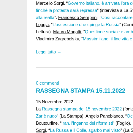
Marcello Sorgi
, “
Governo italiano, è arrivata l’ora 
finché la protesta sarà repressa
” (intervista a La
alla realt
à
”.
Francesco Semprini
, “
Così raccontare 
Loggia
, “
L’ossessione che spinge la Russia
” (Corr
Lettura).
Mauro Magatti
, “
Questione sociale e ambi
Vladimiro Zagrebelsky
, “
Massimiliano, il fine vita 
Leggi tutto →
0 commenti
RASSEGNA STAMPA 15.11.2022
15 Novembre 2022
La
Rassegna stampa del 15 novembre 2022
(font
Zar è nudo
” (La Stampa).
Angelo Panebianco
, “
Occ
Boutourline
, “
Iran, l’inganno dei riformisti
” (Foglio).
Sorgi
, “
La Russa e il Colle, sgarbo mai visto
” (La 