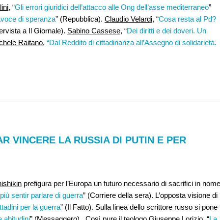
ini,
“
Gli errori giuridici dell’attacco alle Ong dell’asse mediterraneo
”
tavoce di speranza
” (Repubblica).
Claudio Velardi,
“
Cosa resta al Pd?
tervista a Il Giornale).
Sabino Cassese
, “
Dei diritti e dei doveri. Un
ichele Raitano
,
“Dal Reddito di cittadinanza all’Assegno di solidarietà.
AR VINCERE LA RUSSIA DI PUTIN E PER
hishikin
prefigura per l’Europa un futuro necessario di sacrifici in nom
iù sentir parlare di guerra
” (Corriere della sera). L’opposta visione di
ittadini per la guerra
” (Il Fatto). Sulla linea dello scrittore russo si pone
 abitudini
” (Messaggero). Così pure il teologo
Giuseppe Lorizio
, “
La