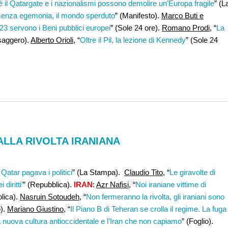
 il Qatargate e i nazionalismi possono demolire un’Europa fragile
” (L
 senza egemonia, il mondo sperduto
” (Manifesto).
Marco Buti e
023 servono i Beni pubblici europei
” (Sole 24 ore).
Romano Prodi,
“
La
saggero).
Alberto Orioli
, “
Oltre il Pil, la lezione di Kennedy
” (Sole 24
LLA RIVOLTA IRANIANA
 Qatar pagava i politici
” (La Stampa).
Claudio Tito
, “
Le giravolte di
diritti’
” (Repubblica).
IRAN
:
Azr Nafisi,
“
Noi iraniane vittime di
blica).
Nasruin Sotoudeh
, “
Non fermeranno la rivolta, gli iraniani sono
o).
Mariano Giustino
, “
Il Piano B di Teheran se crolla il regime. La fuga
 nuova cultura antioccidentale e l’Iran che non capiamo
” (Foglio).