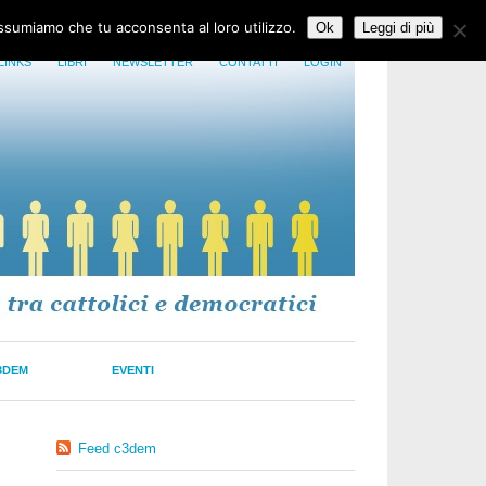
assumiamo che tu acconsenta al loro utilizzo.
Ok
Leggi di più
LINKS
LIBRI
NEWSLETTER
CONTATTI
LOGIN
3DEM
EVENTI
Feed c3dem