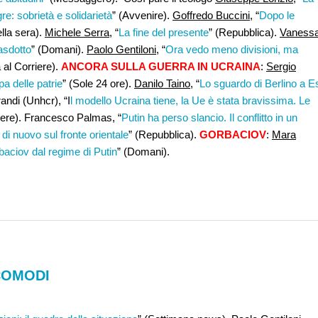
re: sobrietà e solidarietà
” (Avvenire).
Goffredo Buccini
, “
Dopo le
ella sera).
Michele Serra
, “
La fine del presente
” (Repubblica).
Vaness
gasdotto
” (Domani).
Paolo Gentiloni,
“
Ora vedo meno divisioni, ma
a al Corriere).
ANCORA SULLA GUERRA IN UCRAINA
:
Sergio
pa delle patrie
” (Sole 24 ore).
Danilo Taino
, “
Lo sguardo di Berlino a E
randi (Unhcr), “I
l modello Ucraina tiene, la Ue è stata bravissima. Le
rriere). Francesco Palmas, “
Putin ha perso slancio. Il conflitto in un
 di nuovo sul fronte orientale
” (Repubblica).
GORBACIOV
:
Mara
baciov dal regime di Putin
” (Domani).
COMODI