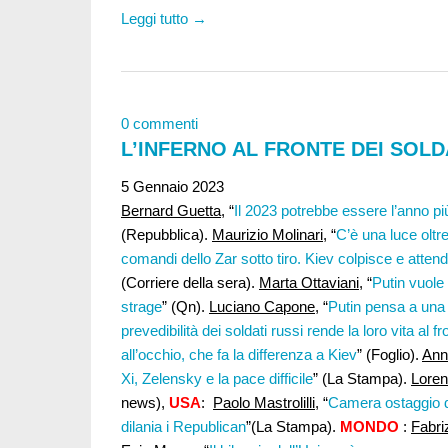
Leggi tutto →
0 commenti
L’INFERNO AL FRONTE DEI SOLDA
5 Gennaio 2023
Bernard Guetta
, “
Il 2023 potrebbe essere l’anno 
(Repubblica).
Maurizio Molinari,
“
C’è una luce oltre
comandi dello Zar sotto tiro. Kiev colpisce e atten
(Corriere della sera).
Marta Ottaviani,
“
Putin vuole
strage
” (Qn).
Luciano Capone
, “
Putin pensa a una 
prevedibilità dei soldati russi rende la loro vita al f
all’occhio, che fa la differenza a Kiev
” (Foglio).
Ann
Xi, Zelensky e la pace difficile
” (La Stampa).
Loren
news),
USA
:
Paolo Mastrolilli
, “
Camera ostaggio d
dilania i Republican
”(La Stampa).
MONDO
:
Fabri