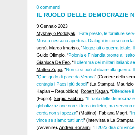
0 commenti
IL RUOLO DELLE DEMOCRAZIE N
9 Gennaio 2023
Mykhaylo Podolyak
, “
Fate presto, le forniture ser
Mosca nessuna apertura. Dialoghi in corso con la 
sera).
Marco Imarisio
, “
Negoziati o guerra totale.
Guido Olimpio
, “
Polonia e Finlandia pronte al ‘salto
Gianluca De Feo
, “I
l dilemma dei militari italiani: 
Matteo Zuppi
, “
Non ci si può abituare alla guerra. 
“
Quel grido di pace da Verona
” (Corriere della ser
contagia i Paesi più deboli
” (La Stampa).
Maurizio 
Kaplan – Repubblica).
Robert Kagan
, “
Difendere i
(Foglio).
Sergio Fabbrini
, “
Il ruolo delle democrazi
globalizzazione non si torna indietro, ma servono
corda non si spezza
” (Mattino).
Fabiana Magrì,
“
Ir
vince se siamo tutti uniti
” (intervista a La Stampa)
(Avvenire).
Andrea Bonanni
, “
Il 2023 dirà chi vinc