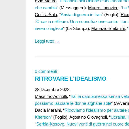
Ezio Mauro
, “
Il bilancio dell’Unione è una scomm
che cambia
” (Messaggero).
Marco Ludovico
, “
La 
Cecilia Sala
, “
Ansia di guerra in Iran
” (Foglio).
Ricc
“
Croazia nell’euro. Una riconciliazione contro i torti
inverno inglese
” (La Stampa).
Maurizio Stefanini
, “
Leggi tutto →
0 commenti
RITROVARE L’IDEALISMO
28 Dicembre 2022
Massimo Adinolfi,
“
Ira, la campionessa senza velo 
possiamo lasciare le donne afghane sole
” (Avveni
Dacia Maraini
, “
Ritroviamo l’idealismo per aiutare c
Kherson
” (Foglio).
Agostino Giovagnoli
, “
Ucraina. I
“
Serbia-Kosovo. Nuovi venti di guerra nel cuore de