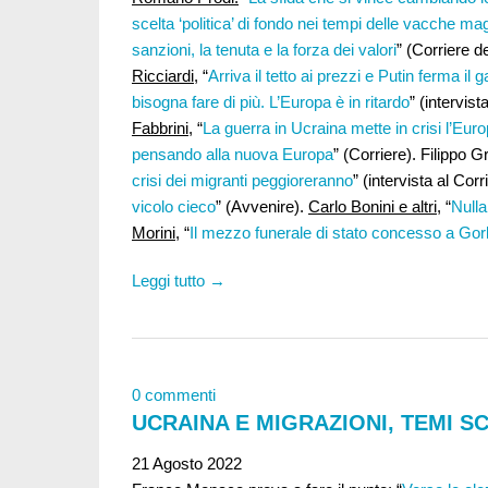
scelta ‘politica’ di fondo nei tempi delle vacche mag
sanzioni, la tenuta e la forza dei valori
” (Corriere d
Ricciardi
, “
Arriva il tetto ai prezzi e Putin ferma il 
bisogna fare di più. L’Europa è in ritardo
” (intervist
Fabbrini,
“
La guerra in Ucraina mette in crisi l’Euro
pensando alla nuova Europa
” (Corriere). Filippo G
crisi dei migranti peggioreranno
” (intervista al Co
vicolo cieco
” (Avvenire).
Carlo Bonini e altri
, “
Nulla
Morini
, “
Il mezzo funerale di stato concesso a Gor
Leggi tutto →
0 commenti
UCRAINA E MIGRAZIONI, TEMI S
21 Agosto 2022