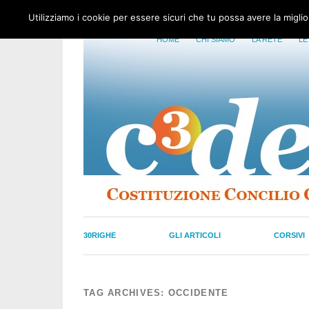
Utilizziamo i cookie per essere sicuri che tu possa avere la migli
HOME
CHI SIAMO
LA RETE
LE
30RIGHE
GLI ARTICOLI
CORSIVI
TAG ARCHIVES:
OCCIDENTE