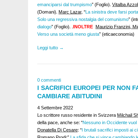
emanciparsi dal trumpismo
” (Foglio).
Vitalba Azzoll
(Domani).
Marc Lazar
, “
La sinistra deve farsi por
Solo una regressiva nostalgia del comunismo
” (in
dialogo
” (Foglio). .
INOLTRE
Maurizio Franzini, M
Verso una società meno giusta
” (eticaeconomia)
Leggi tutto →
0 commenti
I SACRIFICI EUROPEI PER NON F
CAMBIARE ABITUDINI
4 Settembre 2022
Lo scrittore russo residente in Svizzera
Milchail S
della pace, anche se: “
Nessuno in Occidente vuol p
Donatella Di Cesare
: “
I brutali sacrifici imposti ai c
Romano Prodi:
”
La sfida che si vince cambiando le