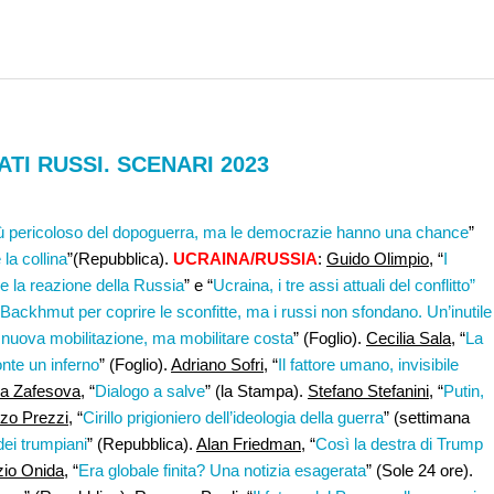
TI RUSSI. SCENARI 2023
più pericoloso del dopoguerra, ma le democrazie hanno una chance
”
 la collina
”(Repubblica).
UCRAINA/RUSSIA
:
Guido Olimpio
, “
I
de la reazione della Russia
” e “
Ucraina, i tre assi attuali del conflitto”
 Backhmut per coprire le sconfitte, ma i russi non sfondano. Un’inutile
nuova mobilitazione, ma mobilitare costa
” (Foglio).
Cecilia Sala,
“
La
ronte un inferno
” (Foglio).
Adriano Sofri,
“
Il fattore umano, invisibile
a Zafesova
, “
Dialogo a salve
” (la Stampa).
Stefano Stefanini,
“
Putin,
zo Prezzi,
“
Cirillo prigioniero dell’ideologia della guerra
” (settimana
ei trumpiani
” (Repubblica).
Alan Friedman,
“
Così la destra di Trump
zio Onida,
“
Era globale finita? Una notizia esagerata
” (Sole 24 ore).