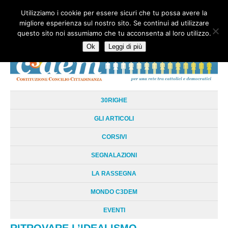
Utilizziamo i cookie per essere sicuri che tu possa avere la
HOME
CHI SIAMO
LA RETE
LE RADICI
DOCUMENTAZIONE
migliore esperienza sul nostro sito. Se continui ad utilizzare
AREE TEMATICHE
DOSSIER
FORUM
LINKS
LIBRI
NEWSLETTER
questo sito noi assumiamo che tu acconsenta al loro utilizzo.
CONTATTI
LOGIN
Ok
Leggi di più
30RIGHE
GLI ARTICOLI
CORSIVI
SEGNALAZIONI
LA RASSEGNA
MONDO C3DEM
EVENTI
RITROVARE L’IDEALISMO