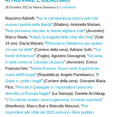
28 Dicembre 2022
by Vittorio Sammarco
|
0 comments
Massimo Adinolfi, “
Ira, la campionessa senza velo che
muove i pedoni della libertà
” (Mattino). Antonella Mariani,
“
Non possiamo lasciare le donne afghane sole
” (Avvenire).
Marco Niada, “
Kabul, la tragedia dello stop alle Ong
” (Sole
24 ore). Dacia Maraini, “
Ritroviamo l’idealismo per aiutare
chi non ha diritti
” (Corriere della sera). Adriano Sofri, “
Sul
fronte di Kherson
” (Foglio). Agostino Giovagnoli, “
Ucraina.
In tanti contro la ‘carestia’ (di pace)
” (Avvenire). Enrico
Franceschini, “
Serbia-Kosovo. Nuovi venti di guerra nel
cuore dell’Europa
” (Repubblica). Angelo Panebianco, “I
l
Qatar e i politici fragili
” (Corriere della sera). Giovanni Maria
Flick, “
Perché il Qatargate e i nazionalismi possono
demolire un’Europa fragile
” (La Stampa). Daniele Archibugi,
“
L’Occidente isolato, senza egemonia, il mondo sperduto
”
(Manifesto). Marco Buti e Marcello Messori, “
Per
rispondere alle sfide del 2023 servono i Beni pubblici