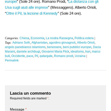
europei
” (Sole 24 ore). Romano Prodi, “
La distanza con gli
Usa sugli aiuti alle imprese
” (Messaggero). Alberto Orioli,
“
Oltre il Pil, la lezione di Kennedy
” (Sole 24 ore).
Categories:
Chiesa
,
Economia
,
La nostra Rassegna
,
Politica estera
|
Tags:
Adriano Sofri
,
Afghanistan
,
agostino giovagnoli
,
Alberto Orioli
,
angelo panebianco islamismo
,
benessere
,
beni pubblici europei
,
Dacia
Maraini
,
daniele archibugi
,
Giovanni Maria Flick
,
idealismo
,
Iran
,
marco
buti
,
Occidente
,
pace
,
Pil
,
qatargate
,
Romano prodi
,
Ucraina
|
Permalink
Lascia un commento
Required fields are marked
*
.
Message
*