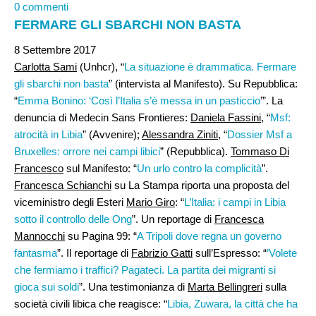
0 commenti
FERMARE GLI SBARCHI NON BASTA
8 Settembre 2017
Carlotta Sami
(Unhcr), “
La situazione è drammatica. Fermare
gli sbarchi non basta
” (intervista al Manifesto). Su Repubblica:
“
Emma Bonino: ‘Così l’Italia s’è messa in un pasticcio
’”. La
denuncia di Medecin Sans Frontieres:
Daniela Fassini
, “
Msf:
atrocità in Libia
” (Avvenire);
Alessandra Ziniti
, “
Dossier Msf a
Bruxelles: orrore nei campi libici
” (Repubblica).
Tommaso Di
Francesco
sul Manifesto: “
Un urlo contro la complicità
”.
Francesca Schianchi
su La Stampa riporta una proposta del
viceministro degli Esteri
Mario Giro
: “
L’Italia: i campi in Libia
sotto il controllo delle Ong
”. Un reportage di
Francesca
Mannocchi
su Pagina 99: “
A Tripoli dove regna un governo
fantasma
”. Il reportage di
Fabrizio Gatti
sull’Espresso: “
’Volete
che fermiamo i traffici? Pagateci. La partita dei migranti si
gioca sui soldi
”. Una testimonianza di
Marta Bellingreri
sulla
società civili libica che reagisce: “
Libia, Zuwara, la città che ha