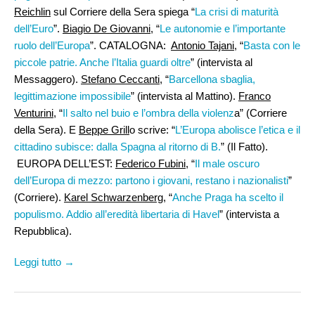
Reichlin
sul Corriere della Sera spiega “
La crisi di maturità
dell’Euro
”.
Biagio De Giovanni
, “
Le autonomie e l’importante
ruolo dell’Europa
”. CATALOGNA:
Antonio Tajani
, “
Basta con le
piccole patrie. Anche l’Italia guardi oltre
” (intervista al
Messaggero).
Stefano Ceccanti
, “
Barcellona sbaglia,
legittimazione impossibile
” (intervista al Mattino).
Franco
Venturini
, “
Il salto nel buio e l’ombra della violenz
a” (Corriere
della Sera). E
Beppe Grill
o scrive: “
L’Europa abolisce l’etica e il
cittadino subisce: dalla Spagna al ritorno di B.
” (Il Fatto).
EUROPA DELL’EST:
Federico Fubini
, “
Il male oscuro
dell’Europa di mezzo: partono i giovani, restano i nazionalisti
”
(Corriere).
Karel Schwarzenberg,
“
Anche Praga ha scelto il
populismo. Addio all’eredità libertaria di Havel
” (intervista a
Repubblica).
Leggi tutto →