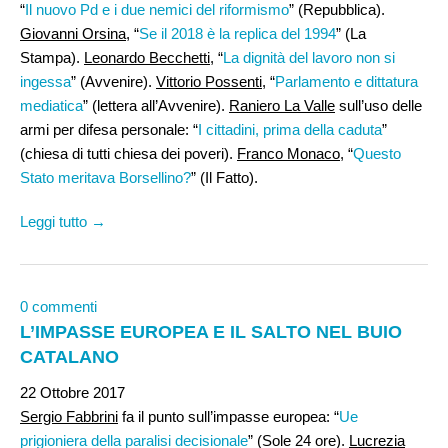
“
Il nuovo Pd e i due nemici del riformismo
” (Repubblica).
Giovanni Orsina
, “
Se il 2018 è la replica del 1994
” (La
Stampa).
Leonardo Becchetti
, “
La dignità del lavoro non si
ingessa
” (Avvenire).
Vittorio Possenti,
“
Parlamento e dittatura
mediatica
” (lettera all’Avvenire).
Raniero La Valle
sull’uso delle
armi per difesa personale: “
I cittadini, prima della caduta
”
(chiesa di tutti chiesa dei poveri).
Franco Monaco
, “
Questo
Stato meritava Borsellino?
” (Il Fatto).
Leggi tutto →
0 commenti
L’IMPASSE EUROPEA E IL SALTO NEL BUIO
CATALANO
22 Ottobre 2017
Sergio Fabbrini
fa il punto sull’impasse europea: “
Ue
prigioniera della paralisi decisionale
” (Sole 24 ore).
Lucrezia