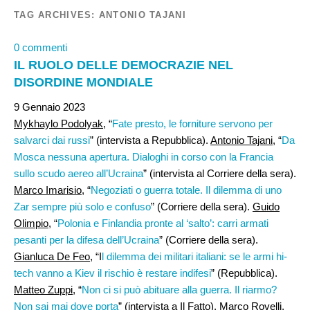
TAG ARCHIVES:
ANTONIO TAJANI
0 commenti
IL RUOLO DELLE DEMOCRAZIE NEL
DISORDINE MONDIALE
9 Gennaio 2023
Mykhaylo Podolyak
, “
Fate presto, le forniture servono per
salvarci dai russi
” (intervista a Repubblica).
Antonio Tajani,
“
Da
Mosca nessuna apertura. Dialoghi in corso con la Francia
sullo scudo aereo all’Ucraina
” (intervista al Corriere della sera).
Marco Imarisio
, “
Negoziati o guerra totale. Il dilemma di uno
Zar sempre più solo e confuso
” (Corriere della sera).
Guido
Olimpio
, “
Polonia e Finlandia pronte al ‘salto’: carri armati
pesanti per la difesa dell’Ucraina
” (Corriere della sera).
Gianluca De Feo
, “I
l dilemma dei militari italiani: se le armi hi-
tech vanno a Kiev il rischio è restare indifesi
” (Repubblica).
Matteo Zuppi
, “
Non ci si può abituare alla guerra. Il riarmo?
Non sai mai dove porta
” (intervista a Il Fatto).
Marco Rovelli
,