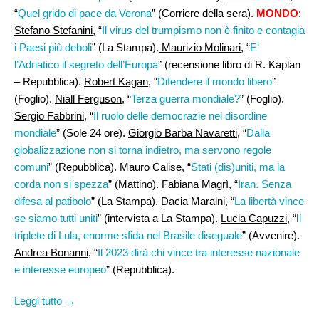
“
Quel grido di pace da Verona
” (Corriere della sera).
MONDO
:
Stefano Stefanini,
“
Il virus del trumpismo non è finito e contagia
i Paesi più deboli
” (La Stampa).
Maurizio Molinari
, “
E’
l’Adriatico il segreto dell’Europa
” (recensione libro di R. Kaplan
– Repubblica).
Robert Kagan
, “
Difendere il mondo libero
”
(Foglio).
Niall Ferguson
, “
Terza guerra mondiale?
” (Foglio).
Sergio Fabbrini
, “
Il ruolo delle democrazie nel disordine
mondiale
” (Sole 24 ore).
Giorgio Barba Navaretti,
“
Dalla
globalizzazione non si torna indietro, ma servono regole
comuni
” (Repubblica).
Mauro Calise
, “
Stati (dis)uniti, ma la
corda non si spezza
” (Mattino).
Fabiana Magrì,
“
Iran. Senza
difesa al patibolo
” (La Stampa).
Dacia Maraini
, “
La libertà vince
se siamo tutti uniti
” (intervista a La Stampa).
Lucia Capuzzi
, “I
l
triplete di Lula, enorme sfida nel Brasile diseguale
” (Avvenire).
Andrea Bonanni
, “
Il 2023 dirà chi vince tra interesse nazionale
e interesse europeo
” (Repubblica).
Leggi tutto →