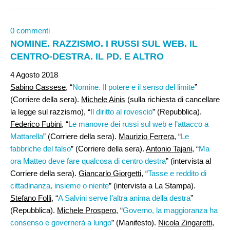
0 commenti
NOMINE. RAZZISMO. I RUSSI SUL WEB. IL
CENTRO-DESTRA. IL PD. E ALTRO
4 Agosto 2018
Sabino Cassese
, “
Nomine. Il potere e il senso del limite
”
(Corriere della sera).
Michele Ainis
(sulla richiesta di cancellare
la legge sul razzismo), “
Il diritto al rovescio
” (Repubblica).
Federico Fubini
, “
Le manovre dei russi sul web e l’attacco a
Mattarella
” (Corriere della sera).
Maurizio Ferrera
, “
Le
fabbriche del falso
” (Corriere della sera).
Antonio Tajani
, “
Ma
ora Matteo deve fare qualcosa di centro destra
” (intervista al
Corriere della sera).
Giancarlo Giorgetti
, “
Tasse e reddito di
cittadinanza, insieme o niente
” (intervista a La Stampa).
Stefano Folli
, “
A Salvini serve l’altra anima della destra
”
(Repubblica).
Michele Prospero
, “
Governo, la maggioranza ha
consenso e governerà a lungo
” (Manifesto).
Nicola Zingaretti
,