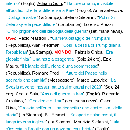
inferno
” (Foglio).
Adriano Sofri,
“
Il fattore umano, invisibile
all’occhio, che fa la differenza a Kiev
” (Foglio).
Anna Zafesova
,
“
Dialogo a salve
” (la Stampa).
Stefano Stefanini,
“
Putin, Xi,
Zelensky e la pace difficile
” (La Stampa).
Lorenzo Prezzi,
“
Cirillo prigioniero dell’ideologia della guerra
” (settimana news),
USA
:
Paolo Mastrolilli
, “
Camera ostaggio dei trumpiani
”
(Repubblica).
Alan Friedman,
“
Così la destra di Trump dilania i
Republican
”(La Stampa).
MONDO
:
Fabrizio Onida,
“
Era
globale finita? Una notizia esagerata
” (Sole 24 ore).
Ezio
Mauro
, “
Il bilancio dell’Unione è una scommessa
”
(Repubblica).
Romano Prodi
, “
Il futuro del Paese nello
scenario che cambia
” (Messaggero).
Marco Ludovico
, “
La
Svezia avverte: nessun patto sui migranti nel 2023
” (Sole 24
ore).
Cecilia Sala
, “
Ansia di guerra in Iran
” (Foglio).
Riccardo
Cristiano
, “
L’Occidente e l’Iran
” (settimana news).
Gianni
Oliva
, “
Croazia nell’euro. Una riconciliazione contro i torti della
storia
” (La Stampa).
Bill Emmott
, “
Scioperi e salari bassi, il
lungo inverno inglese
” (La Stampa).
Maurizio Stefanini
, “
Lula
s’insedia in Brasile con un governo equilibrista
” (Foglio).