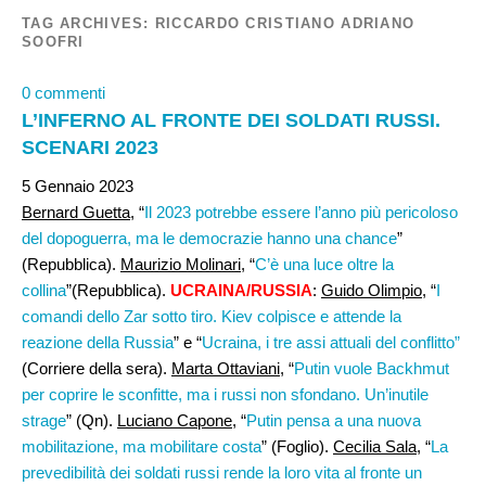
TAG ARCHIVES:
RICCARDO CRISTIANO ADRIANO
SOOFRI
0 commenti
L’INFERNO AL FRONTE DEI SOLDATI RUSSI.
SCENARI 2023
5 Gennaio 2023
Bernard Guetta
, “
Il 2023 potrebbe essere l’anno più pericoloso
del dopoguerra, ma le democrazie hanno una chance
”
(Repubblica).
Maurizio Molinari,
“
C’è una luce oltre la
collina
”(Repubblica).
UCRAINA/RUSSIA
:
Guido Olimpio
, “
I
comandi dello Zar sotto tiro. Kiev colpisce e attende la
reazione della Russia
” e “
Ucraina, i tre assi attuali del conflitto”
(Corriere della sera).
Marta Ottaviani,
“
Putin vuole Backhmut
per coprire le sconfitte, ma i russi non sfondano. Un’inutile
strage
” (Qn).
Luciano Capone
, “
Putin pensa a una nuova
mobilitazione, ma mobilitare costa
” (Foglio).
Cecilia Sala,
“
La
prevedibilità dei soldati russi rende la loro vita al fronte un