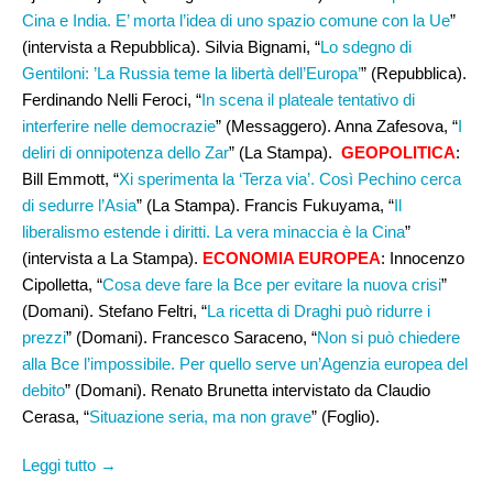
Cina e India. E’ morta l’idea di uno spazio comune con la Ue
”
(intervista a Repubblica). Silvia Bignami, “
Lo sdegno di
Gentiloni: ’La Russia teme la libertà dell’Europa’
” (Repubblica).
Ferdinando Nelli Feroci, “
In scena il plateale tentativo di
interferire nelle democrazie
” (Messaggero). Anna Zafesova, “
I
deliri di onnipotenza dello Zar
” (La Stampa).
GEOPOLITICA
:
Bill Emmott, “
Xi sperimenta la ‘Terza via’. Così Pechino cerca
di sedurre l’Asia
” (La Stampa). Francis Fukuyama, “
Il
liberalismo estende i diritti. La vera minaccia è la Cina
”
(intervista a La Stampa).
ECONOMIA EUROPEA
: Innocenzo
Cipolletta, “
Cosa deve fare la Bce per evitare la nuova crisi
”
(Domani). Stefano Feltri, “
La ricetta di Draghi può ridurre i
prezzi
” (Domani). Francesco Saraceno, “
Non si può chiedere
alla Bce l’impossibile. Per quello serve un’Agenzia europea del
debito
” (Domani). Renato Brunetta intervistato da Claudio
Cerasa, “
Situazione seria, ma non grave
” (Foglio).
Leggi tutto →