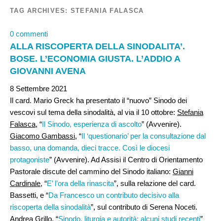
TAG ARCHIVES:
STEFANIA FALASCA
0 commenti
ALLA RISCOPERTA DELLA SINODALITA’.
BOSE. L’ECONOMIA GIUSTA. L’ADDIO A
GIOVANNI AVENA
8 Settembre 2021
Il card. Mario Greck ha presentato il “nuovo” Sinodo dei
vescovi sul tema della sinodalità, al via il 10 ottobre:
Stefania
Falasca
, “
Il Sinodo, esperienza di ascolto
” (Avvenire).
Giacomo Gambassi,
“
Il ‘questionario’ per la consultazione dal
basso, una domanda, dieci tracce. Così le diocesi
protagoniste
” (Avvenire). Ad Assisi il Centro di Orientamento
Pastorale discute del cammino del Sinodo italiano:
Gianni
Cardinale
, “
E’ l’ora della rinascita
”, sulla relazione del card.
Bassetti, e “
Da Francesco un contributo decisivo alla
riscoperta della sinodalità
”, sul contributo di Serena Noceti.
Andrea Grillo
, “
Sinodo, liturgia e autorità: alcuni studi recenti
”