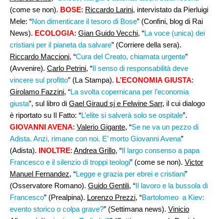
(come se non).
BOSE
:
Riccardo Larini
, intervistato da Pierluigi
Mele: “
Non dimenticare il tesoro di Bose
” (Confini, blog di Rai
News).
ECOLOGIA
:
Gian Guido Vecchi,
“
La voce (unica) dei
cristiani per il pianeta da salvare
” (Corriere della sera).
Riccardo Maccioni,
“
Cura del Creato, chiamata urgente
”
(Avvenire).
Carlo Petrini
, “
Il senso di responsabilità deve
vincere sul profitto
” (La Stampa).
L’ECONOMIA GIUSTA
:
Girolamo Fazzini
, “
La svolta copernicana per l’economia
giusta
”, sul libro di
Gael Giraud sj e Felwine Sarr
, il cui dialogo
è riportato su Il Fatto: “
L’elite si salverà solo se ospitale
”.
GIOVANNI AVENA
:
Valerio Gigante
, “
Se ne va un pezzo di
Adista. Anzi, rimane con noi. E’ morto Giovanni Avena
”
(Adista).
INOLTRE
:
Andrea Grillo
, “
Il largo consenso a papa
Francesco e il silenzio di troppi teologi
” (come se non).
Victor
Manuel Fernandez
, “
Legge e grazia per ebrei e cristiani
”
(Osservatore Romano).
Guido Gentili
, “
Il lavoro e la bussola di
Francesco
” (Prealpina).
Lorenzo Prezzi
, “
Bartolomeo a Kiev:
evento storico o colpa grave?
” (Settimana news).
Vinicio