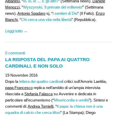
Albanesi
, “
Io, io, io … E gli altri?
” (Settimana news).
Daniele
Menozzi,
“
Wyszynski, ‘il primate del millennio
’” (Settimana
news).
Antonio Spadaro
sj, “
I sentieri di Dio
” (Il Fatto).
Enzo
Bianchi
, “
Chi cerca una vita nella libertà
” (Repubblica).
Leggi tutto →
0 commenti
LA RISPOSTA DEL PAPA AI QUATTRO
CARDINALI. E NON SOLO
19 Novembre 2016
Dopo la
lettera dei quattro cardinal
i critici sull’Amoris Laetitia,
papa Francesco
replica nell’ambito di un’ampia intervista
rilasciata a
Stefania Falasca
su Avvenire e dedicata in
particolare all’ecumenismo (“
Misericordia e umiltà
”). Sintesi e
commenti di:
Andrea Tornielli
, “
Il papa: la chiesa non è una
squadra di calcio che cerca tifosi
” (La Stampa); Diego