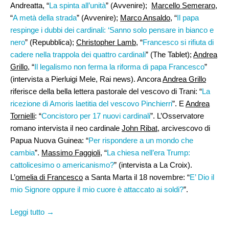
Andreatta, “
La spinta all’unità
” (Avvenire);
Marcello Semeraro
,
“
A metà della strada
” (Avvenire);
Marco Ansaldo
, “
Il papa
respinge i dubbi dei cardinali: ‘Sanno solo pensare in bianco e
nero
” (Repubblica);
Christopher Lamb
, “
Francesco si rifiuta di
cadere nella trappola dei quattro cardinali
” (The Tablet);
Andrea
Grillo
, “
Il legalismo non ferma la riforma di papa Francesco
”
(intervista a Pierluigi Mele, Rai news). Ancora
Andrea Grillo
riferisce della bella lettera pastorale del vescovo di Trani: “
La
ricezione di Amoris laetitia del vescovo Pinchierri
”. E
Andrea
Tornielli
: “
Concistoro per 17 nuovi cardinali
”. L’Osservatore
romano intervista il neo cardinale
John Ribat
, arcivescovo di
Papua Nuova Guinea: “
Per rispondere a un mondo che
cambia
”.
Massimo Faggioli
, “
La chiesa nell’era Trump:
cattolicesimo o americanismo?
” (intervista a La Croix).
L’
omelia di Francesco
a Santa Marta il 18 novembre: “
E’ Dio il
mio Signore oppure il mio cuore è attaccato ai soldi?
”.
Leggi tutto →