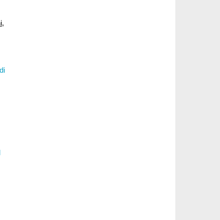
i
,
di
l