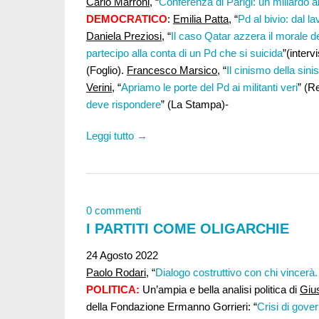
Carlo Marroni
, “
Conferenza di Parigi: un miliardo all
DEMOCRATICO
:
Emilia Patta
, “
Pd al bivio: dal la
Daniela Preziosi
, “
Il caso Qatar azzera il morale d
partecipo alla conta di un Pd che si suicida
”(interv
(Foglio).
Francesco Marsico
, “
Il cinismo della sini
Verini
, “
Apriamo le porte del Pd ai militanti veri
” (R
deve rispondere
” (La Stampa)-
Leggi tutto →
0 commenti
I PARTITI COME OLIGARCHIE
24 Agosto 2022
Paolo Rodari
, “
Dialogo costruttivo con chi vincerà. 
POLITICA:
Un’ampia e bella analisi politica di
Giu
della Fondazione Ermanno Gorrieri: “
Crisi di gover