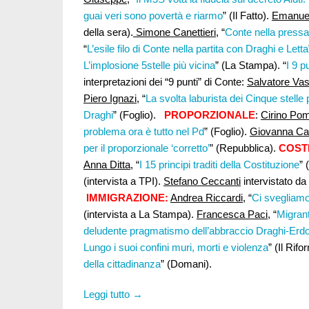
guai veri sono povertà e riarmo
” (Il Fatto).
Emanuel
della sera).
Simone Canettieri,
“
Conte nella pressa t
“
L’esile filo di Conte nella partita con Draghi e Letta
L’implosione 5stelle più vicina
” (La Stampa). “
I 9 p
interpretazioni dei “9 punti” di Conte:
Salvatore Vas
Piero Ignazi
, “
La svolta laburista dei Cinque stelle 
Draghi
” (Foglio).
PROPORZIONALE
:
Cirino Pom
problema ora è tutto nel Pd
” (Foglio).
Giovanna Ca
per il proporzionale ‘corretto’
” (Repubblica).
COST
Anna Ditta
, “
I 15 principi traditi della Costituzione
” 
(intervista a TPI).
Stefano Ceccanti
intervistato da
IMMIGRAZIONE:
Andrea Riccardi
, “
Ci svegliamo 
(intervista a La Stampa).
Francesca Paci,
“
Migrant
deludente pragmatismo dell’abbraccio Draghi-Erd
Lungo i suoi confini muri, morti e violenza
” (Il Rifo
della cittadinanza
” (Domani).
Leggi tutto →