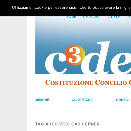
Utilizziamo i cookie per essere sicuri che tu possa avere la migli
HOME
CHI SIAMO
LA RETE
LE
30RIGHE
GLI ARTICOLI
CORSIVI
TAG ARCHIVES:
GAD LERNER