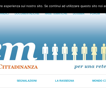
ore esperienza sul nostro sito. Se continui ad utilizzare questo sito noi 
 RADICI
DOCUMENTAZIONE
AREE TEMATICHE
DOSSIER
FORUM
SEGNALAZIONI
LA RASSEGNA
MONDO C