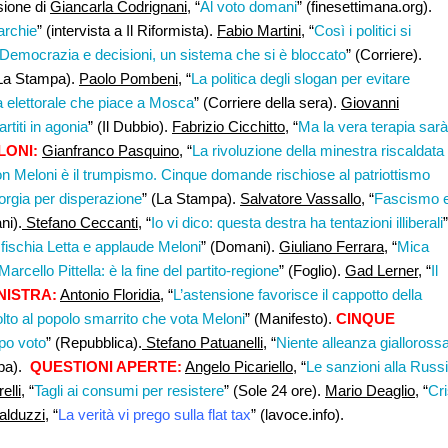
ssione di
Giancarla Codrignani,
“
Al voto domani
” (finesettimana.org).
garchie
” (intervista a Il Riformista).
Fabio Martini,
“
Così i politici si
Democrazia e decisioni, un sistema che si è bloccato
” (Corriere).
(La Stampa).
Paolo Pombeni
, “
La politica degli slogan per evitare
 elettorale che piace a Mosca
” (Corriere della sera).
Giovanni
artiti in agonia
” (Il Dubbio).
Fabrizio Cicchitto
, “
Ma la vera terapia sarà 
LONI:
Gianfranco Pasquino
, “
La rivoluzione della minestra riscaldata
con Meloni è il trumpismo. Cinque domande rischiose al patriottismo
orgia per disperazione
” (La Stampa).
Salvatore Vassallo
, “
Fascismo 
ni).
Stefano Ceccanti
, “
Io vi dico: questa destra ha tentazioni illiberali
”
 fischia Letta e applaude Meloni
” (Domani).
Giuliano Ferrara
, “
Mica
Marcello Pittella: è la fine del partito-regione
” (Foglio).
Gad Lerner
, “
Il
NISTRA:
Antonio Floridia,
“
L’astensione favorisce il cappotto della
to al popolo smarrito che vota Meloni
” (Manifesto).
CINQUE
opo voto
” (Repubblica).
Stefano Patuanelli
, “
Niente alleanza giallorossa
mpa).
QUESTIONI APERTE:
Angelo Picariello
, “
Le sanzioni alla Russ
lli,
“
Tagli ai consumi per resistere
” (Sole 24 ore).
Mario Deaglio
, “
Cri
alduzzi
, “
La verità vi prego sulla flat tax
” (lavoce.info).