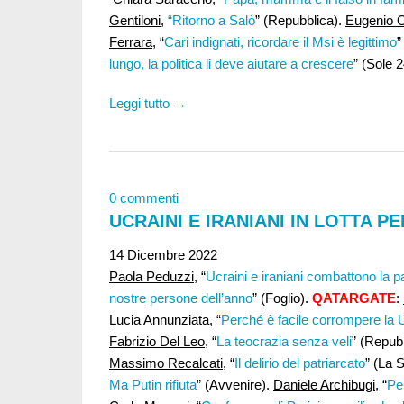
Gentiloni
,
“Ritorno a Salò
” (Repubblica).
Eugenio 
Ferrara
, “
Cari indignati, ricordare il Msi è legittimo
”
lungo, la politica li deve aiutare a crescere
” (Sole 2
Leggi tutto →
0 commenti
UCRAINI E IRANIANI IN LOTTA PE
14 Dicembre 2022
Paola Peduzzi,
“
Ucraini e iraniani combattono la p
nostre persone dell’anno
” (Foglio).
QATARGATE
:
Lucia Annunziata
, “
Perché è facile corrompere la 
Fabrizio Del Leo,
“
La teocrazia senza veli
” (Repub
Massimo Recalcati,
“
Il delirio del patriarcato
” (La 
Ma Putin rifiuta
” (Avvenire).
Daniele Archibugi
, “
Per