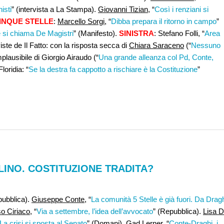
isti
” (intervista a La Stampa).
Giovanni Tizian,
“
Così i renziani si
INQUE STELLE
:
Marcello Sorgi,
“
Dibba prepara il ritorno in campo
”
e si chiama De Magistri
” (Manifesto).
SINISTRA
: Stefano Folli, “
Area
iste de Il Fatto: con la risposta secca di
Chiara Saraceno
(“
Nessuno
mplausibile di Giorgio Airaudo (“
Una grande alleanza col Pd, Conte,
loridia: “
Se la destra fa cappotto a rischiare è la Costituzione
”
LLINO. COSTITUZIONE TRADITA?
ubblica).
Giuseppe Conte
, “
La comunità 5 Stelle è già fuori. Da Drag
 Ciriaco
, “
Via a settembre, l’idea dell’avvocato
” (Repubblica).
Lisa D
 La crisi si sposta al Senato
” (Domani).
Gad Lerner
, “
Conte-Draghi, i