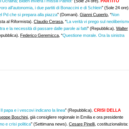
’Ucraina; Biden invierà i missili Patriot
” (Sole 24 ore).
PARTITO
voro all’autonomia, i due partiti di Bonaccini e di Schlein
” (Sole 24 ore)
el Pd che si prepara alla piazza
” (Domani).
Gianni Cuperlo
, “
Non
ista al Riformista).
Claudio Cerasa,
“
La verità vi prego sul neoliberism
stra e la necessità di passare dalle parole ai fatti
” (Repubblica).
Walter
epubblica).
Federico Geremicca
, “
Questione morale. Ora la sinistra
Il papa e i vescovi indicano la linea
” (Repubblica).
CRISI DELLA
seppe Boschini
, già consigliere regionale in Emilia e ora presidente
no e crisi politica
” (Settimana news).
Cesare Pinelli
, costituzionalista: