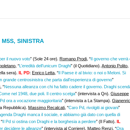
 M5S, SINISTRA
er il nuovo voto
” (Sole 24 ore).
Romano Prodi,
“
Il governo che verrà 
poletano
, “
L’eredità dell’unicum Draghi
” (il Quotidiano).
Antonio Polito
,
ella sera).
IL PD
:
Enrico Letta
, “
Il Paese è al bivio: o noi o Meloni. Si
n grande centrosinistra che parta dall’esperienza di governo
”
,
“
Nessuna alleanza con chi ha fatto cadere il governo. Draghi scend
Come nel 1948, due poli. Il centro scelga
” (intervista a Qn).
Giuseppe
 Pd ora a vocazione maggioritaria
” (intervista a La Stampa).
Gianenri
a a Repubblica).
Massimo Recalcati
, “
Caro Pd, rivolgiti ai giovani
”
agenda Draghi manca il sociale, e abbiamo già dato con quella di
“
Il Pd si ostina con Draghi e la borghesia a perdere
” (Il Fatto).
IL
er decidere le alleanze
” (intervista al Corriere).
Matteo Renzi,
“
Ora