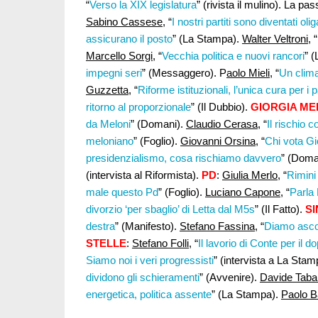
“
Verso la XIX legislatura
” (rivista il mulino). La pa
Sabino Cassese
, “
I nostri partiti sono diventati oli
assicurano il posto
” (La Stampa).
Walter Veltroni,
“
Marcello Sorgi
, “
Vecchia politica e nuovi rancori
” 
impegni seri
” (Messaggero). P
aolo Mieli,
“
Un clima
Guzzetta
, “
Riforme istituzionali, l’unica cura per i p
ritorno al proporzionale
” (Il Dubbio).
GIORGIA ME
da Meloni
” (Domani).
Claudio Cerasa
, “
Il rischio 
meloniano
” (Foglio).
Giovanni Orsina
, “
Chi vota Gi
presidenzialismo, cosa rischiamo davvero
” (Doma
(intervista al Riformista).
PD
:
Giulia Merlo
, “
Rimini
male questo Pd
” (Foglio).
Luciano Capone,
“
Parla 
divorzio ‘per sbaglio’ di Letta dal M5s
” (Il Fatto).
SI
destra
” (Manifesto).
Stefano Fassina,
“
Diamo ascol
STELLE
:
Stefano Folli,
“
Il lavorio di Conte per il d
Siamo noi i veri progressisti
” (intervista a La Sta
dividono gli schieramenti
” (Avvenire).
Davide Tabare
energetica, politica assente
” (La Stampa).
Paolo B