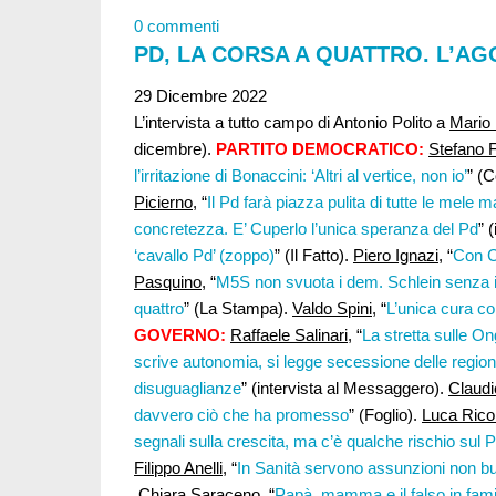
0 commenti
PD, LA CORSA A QUATTRO. L’AG
29 Dicembre 2022
L’intervista a tutto campo di Antonio Polito a
Mario 
dicembre).
PARTITO DEMOCRATICO:
Stefano Fo
l’irritazione di Bonaccini: ‘Altri al vertice, non io’
” (C
Picierno,
“
Il Pd farà piazza pulita di tutte le mele 
concretezza. E’ Cuperlo l’unica speranza del Pd
” 
‘cavallo Pd’ (zoppo)
” (Il Fatto).
Piero Ignazi
, “
Con Cu
Pasquino,
“
M5S non svuota i dem. Schlein senza i
quattro
” (La Stampa).
Valdo Spini
, “
L’unica cura con
GOVERNO:
Raffaele Salinari
, “
La stretta sulle Ong
scrive autonomia, si legge secessione delle region
disuguaglianze
” (intervista al Messaggero).
Claud
davvero ciò che ha promesso
” (Foglio).
Luca Ricol
segnali sulla crescita, ma c’è qualche rischio sul P
Filippo Anelli,
“
In Sanità servono assunzioni non bur
Chiara Saraceno
, “
Papà, mamma e il falso in fami