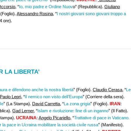
Occorsio
, “
Io, mio padre e Ordine Nuov
o” (Repubblica).
Giuliano
 (Foglio).
Alessandro Rosina
, “
I nostri giovani sono giovani troppo a
4 ore).
R LA LIBERTA’
aura e difendono anche la nostra libertà
” (Foglio).
Claudio Cerasa
, “
Le
Paolo Lepri
, “
Il nemico non visto dell’Europa
” (Corriere della sera).
Ue
” (La Stampa).
David Carretta
, “
La zona grigia
” (Foglio).
IRAN
:
blica).
Gad Lerner
, “
Islam e rivoluzione: fine di un inganno
” (Il Fatto).
Stampa).
UCRAINA
:
Angelo Picariello
, “
Trattative di pace in Vaticano.
 la pace in Ucraina mobilitare la società civile russa
” (Manifesto).