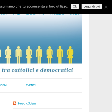
assumiamo che tu acconsenta al loro utilizzo.
Ok
Leggi di più
LINKS
LIBRI
NEWSLETTER
CONTATTI
LOGIN
3DEM
EVENTI
Feed c3dem