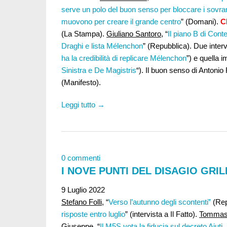
serve un polo del buon senso per bloccare i sovran
muovono per creare il grande centro
” (Domani).
C
(La Stampa).
Giuliano Santoro
, “
Il piano B di Cont
Draghi e lista Mélenchon
” (Repubblica). Due interv
ha la credibilità di replicare Mélenchon
”) e quella i
Sinistra e De Magistris
“). Il buon senso di Antonio F
(Manifesto).
Leggi tutto →
0 commenti
I NOVE PUNTI DEL DISAGIO GRI
9 Luglio 2022
Stefano Folli,
“
Verso l’autunno degli scontenti”
(Rep
risposte entro luglio
” (intervista a Il Fatto).
Tommaso
Giuseppe
, “
Il M5S vota la fiducia sul decreto Aiuti.