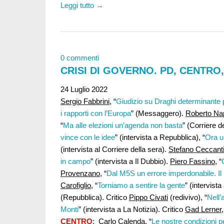
Leggi tutto →
0 commenti
CRISI DI GOVERNO. PD, CENTRO,
24 Luglio 2022
Sergio Fabbrini,
“
Giudizio su Draghi determinante p
i rapporti con l’Europa
” (Messaggero).
Roberto Na
“
Ma alle elezioni un’agenda non basta
” (Corriere d
vince con le idee
” (intervista a Repubblica), “
Ora u
(intervista al Corriere della sera).
Stefano Ceccanti
in campo
” (intervista a Il Dubbio).
Piero Fassino
, “
Provenzano
, “
Dal M5S un errore imperdonabile. Il
Carofiglio
, “
Torniamo a sentire la gente
” (intervist
(Repubblica). Critico
Pippo Civati
(redivivo), “
Nell’
Monti
” (intervista a La Notizia). Critico
Gad Lerner,
CENTRO
:
Carlo Calenda
, “
Le nostre condizioni p