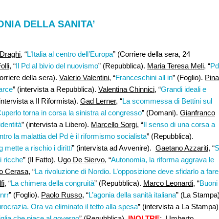
ONIA DELLA SANITA’
Draghi
, “
L’Italia al centro dell’Europa
” (Corriere della sera, 24
lli,
“
Il Pd al bivio del nuovismo
” (Repubblica).
Maria Teresa Meli,
“
Pd
orriere della sera).
Valerio Valentini,
“
Franceschini all in
” (Foglio).
Pina
marce
” (intervista a Repubblica).
Valentina Chinnici,
“
Grandi ideali e
(intervista a Il Riformista).
Gad Lerner
, “
La scommessa di Bettini sul
perlo torna in corsa la sinistra al congresso
” (Domani).
Gianfranco
dentità
” (intervista a Libero).
Marcello Sorgi,
“
Il senso di una corsa a
tro la malattia del Pd è il riformismo socialista
” (Repubblica).
 mette a rischio i diritti
” (intervista ad Avvenire).
Gaetano Azzariti
, “
S
i ricche
” (Il Fatto).
Ugo De Siervo
, “
Autonomia, la riforma aggrava le
io Cerasa
, “
La rivoluzione di Nordio. L’opposizione deve sfidarlo a fare
fi
, “
La chimera della congruità
” (Repubblica).
Marco Leonardi
, “
Buoni
nrr
” (Foglio).
Paolo Russo
, “
L’agonia della sanità italiana
” (La Stampa)
ocrazia. Ora va eliminato il tetto alla spesa
” (intervista a La Stampa)
glia che piace al governo
” (Repubblica).
INOLTRE
:
Umberto