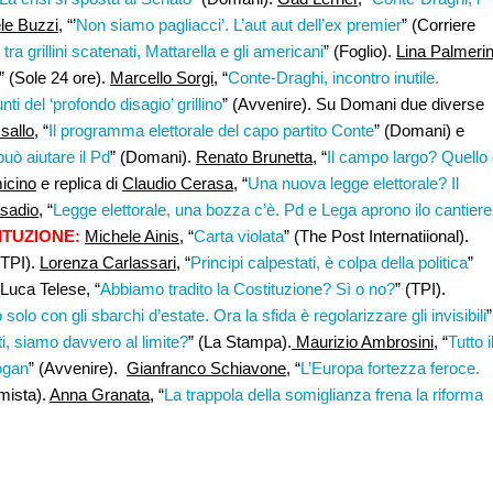
e Buzzi
, “’
Non siamo pagliacci’. L’aut aut dell’ex premier
” (Corriere
ra grillini scatenati, Mattarella e gli americani
” (Foglio).
Lina Palmerin
” (Sole 24 ore).
Marcello Sorgi
, “
Conte-Draghi, incontro inutile.
unti del ‘profondo disagio’ grillino
” (Avvenire). Su Domani due diverse
sallo
, “
Il programma elettorale del capo partito Conte
” (Domani) e
può aiutare il Pd
” (Domani).
Renato Brunetta
, “
Il campo largo? Quello 
icino
e replica di
Claudio Cerasa
, “
Una nuova legge elettorale? Il
sadio
, “
Legge elettorale, una bozza c’è. Pd e Lega aprono ilo cantiere
ITUZIONE:
Michele Ainis
, “
Carta violata
” (The Post Internatiional).
(TPI).
Lorenza Carlassari
, “
Principi calpestati, è colpa della politica
”
 Luca Telese, “
Abbiamo tradito la Costituzione? Sì o no?
” (TPI).
solo con gli sbarchi d’estate. Ora la sfida è regolarizzare gli invisibili
”
i, siamo davvero al limite?
” (La Stampa).
Maurizio Ambrosini,
“
Tutto i
ogan
” (Avvenire).
Gianfranco Schiavone
, “
L’Europa fortezza feroce.
rmista).
Anna Granata
, “
La trappola della somiglianza frena la riforma