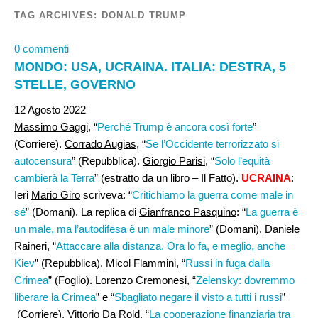
TAG ARCHIVES:
DONALD TRUMP
0 commenti
MONDO: USA, UCRAINA. ITALIA: DESTRA, 5
STELLE, GOVERNO
12 Agosto 2022
Massimo Gaggi
, “
Perché Trump è ancora così forte
”
(Corriere).
Corrado Augias
, “
Se l’Occidente terrorizzato si
autocensura
” (Repubblica).
Giorgio Parisi,
“
Solo l’equità
cambierà la Terra
” (estratto da un libro – Il Fatto).
UCRAINA
:
Ieri
Mario Giro
scriveva: “
Critichiamo la guerra come male in
sé
” (Domani). La replica di
Gianfranco Pasquino
: “
La guerra è
un male, ma l’autodifesa è un male minore
” (Domani).
Daniele
Raineri,
“
Attaccare alla distanza. Ora lo fa, e meglio, anche
Kiev
” (Repubblica).
Micol Flammini
, “
Russi in fuga dalla
Crimea
” (Foglio).
Lorenzo Cremonesi
, “
Zelensky: dovremmo
liberare la Crimea
” e “
Sbagliato negare il visto a tutti i russi
”
(Corriere). Vittorio Da Rold, “
La cooperazione finanziaria tra