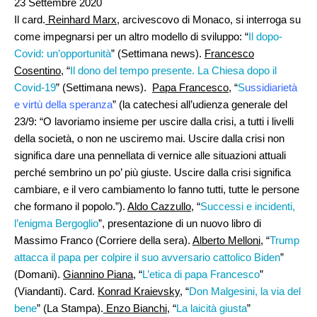
23 Settembre 2020
Il card.
Reinhard Marx,
arcivescovo di Monaco, si interroga su
come impegnarsi per un altro modello di sviluppo: “
Il dopo-
Covid: un’opportunità
” (Settimana news).
Francesco
Cosentino
, “
Il dono del tempo presente. La Chiesa dopo il
Covid-19
” (Settimana news).
Papa Francesco
, “
S
ussidiarietà
e virtù della speranza
” (la catechesi all’udienza generale del
23/9: “O lavoriamo insieme per uscire dalla crisi, a tutti i livelli
della società, o non ne usciremo mai. Uscire dalla crisi non
significa dare una pennellata di vernice alle situazioni attuali
perché sembrino un po’ più giuste. Uscire dalla crisi significa
cambiare, e il vero cambiamento lo fanno tutti, tutte le persone
che formano il popolo.”).
Aldo Cazzullo
, “
Successi e incidenti,
l’enigma Bergoglio
”, presentazione di un nuovo libro di
Massimo Franco (Corriere della sera).
Alberto Melloni
, “
Trump
attacca il papa per colpire il suo avversario cattolico Biden
”
(Domani).
Giannino Piana
, “
L’etica di papa Francesco
”
(Viandanti). Card.
Konrad Kraievsky
, “
Don Malgesini, la via del
bene
” (La Stampa).
Enzo Bianchi,
“
La laicità giusta
”