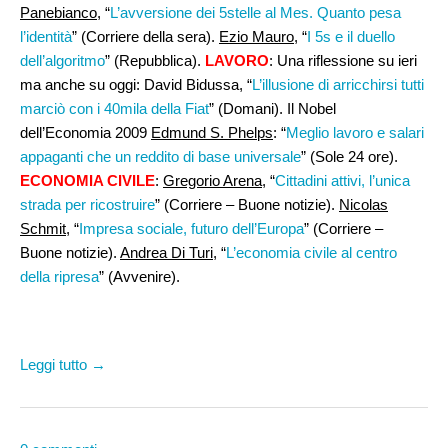
Panebianco
, “
L’avversione dei 5stelle al Mes. Quanto pesa
l’identità
” (Corriere della sera).
Ezio Mauro,
“
I 5s e il duello
dell’algoritmo
” (Repubblica).
LAVORO
: Una riflessione su ieri
ma anche su oggi: David Bidussa, “
L’illusione di arricchirsi tutti
marciò con i 40mila della Fiat
” (Domani). Il Nobel
dell’Economia 2009
Edmund S. Phelps
: “
Meglio lavoro e salari
appaganti che un reddito di base universale
” (Sole 24 ore).
ECONOMIA CIVILE
:
Gregorio Arena
, “
Cittadini attivi, l’unica
strada per ricostruire
” (Corriere – Buone notizie).
Nicolas
Schmit
, “
Impresa sociale, futuro dell’Europa
” (Corriere –
Buone notizie).
Andrea Di Turi,
“
L’economia civile al centro
della ripresa
” (Avvenire).
Leggi tutto →