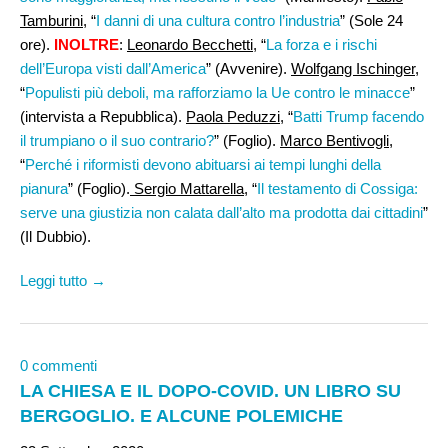
Tamburini,
“
I danni di una cultura contro l’industria
” (Sole 24
ore).
INOLTRE
:
Leonardo Becchetti
, “
La forza e i rischi
dell’Europa visti dall’America
” (Avvenire).
Wolfgang Ischinger
,
“
Populisti più deboli, ma rafforziamo la Ue contro le minacce
”
(intervista a Repubblica).
Paola Peduzzi
, “
Batti Trump facendo
il trumpiano o il suo contrario?
” (Foglio).
Marco Bentivogli,
“
Perché i riformisti devono abituarsi ai tempi lunghi della
pianura
” (Foglio).
Sergio Mattarella
, “
Il testamento di Cossiga:
serve una giustizia non calata dall’alto ma prodotta dai cittadini
”
(Il Dubbio).
Leggi tutto →
0 commenti
LA CHIESA E IL DOPO-COVID. UN LIBRO SU
BERGOGLIO. E ALCUNE POLEMICHE