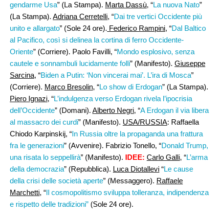
gendarme Usa
” (La Stampa).
Marta Dassù
, “
La nuova Nato
”
(La Stampa).
Adriana Cerretelli
, “
Dai tre vertici Occidente più
unito e allargato
” (Sole 24 ore).
Federico Rampini
, “
Dal Baltico
al Pacifico, così si delinea la cortina di ferro Occidente-
Oriente
” (Corriere). Paolo Favilli, “
Mondo esplosivo, senza
cautele e sonnambuli lucidamente folli
” (Manifesto).
Giuseppe
Sarcina,
“
Biden a Putin: ‘Non vincerai mai’. L’ira di Mosca
”
(Corriere).
Marco Bresolin
, “
Lo show di Erdogan
” (La Stampa).
Piero Ignazi
, “
L’indulgenza verso Erdogan rivela l’ipocrisia
dell’Occidente
” (Domani).
Alberto Negri
, “
A Erdogan il via libera
al massacro dei curdi
” (Manifesto).
USA/RUSSIA
: Raffaella
Chiodo Karpinskij, “
In Russia oltre la propaganda una frattura
fra le generazioni
” (Avvenire). Fabrizio Tonello, “
Donald Trump,
una risata lo seppellirà
” (Manifesto).
IDEE:
Carlo Galli,
“
L’arma
della democrazia
” (Repubblica).
Luca Diotallevi
“
Le cause
della crisi delle società aperte
” (Messaggero).
Raffaele
Marchetti
, “
Il cosmopolitismo sviluppa tolleranza, indipendenza
e rispetto delle tradizioni”
(Sole 24 ore).