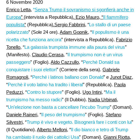
6 Novembre 2020
Enrico Letta,
“
Senza Trump il sovranismo si sgonfierà anche in
Europa
”
(intervista a Repubblica)
. Ezio Mauro, “
Il fiammifero
populista
“
(Repubblica
).Sergio Fabbrini
, “
Lo stallo di un paese
polarizzato
” (Sole 24 ore).
Adam Gopnik
, “
Il populismo è una
ricetta che funziona ancora
” (intervista a Repubblica).
Fabrizio
Tonello
, “
La galassia trumpista immune alla paura del virus
”
(Manifesto).
Claudio Cerasa
, “
Il trumpismo non è un virus
passeggero
” (Foglio).
Aldo Cazzullo
, “
Perché Donald sa
conquistare i suoi elettori
” (Corriere della sera).
Gabriele
Romagnoli,
“
Perché i latinos ballano con Donald
” e
Junot Diaz
,
“
Perchè il voto latino ha tradito i liberal
” (Repubblica).
Paola
Peduzzi
, “
Contro lo stupore
” (Foglio).
Ugo Intini,
“
Ma il
trumpismo ha messo radici
” (Il Dubbio).
Nadia Urbinati
,
“
Un’elezione non basta a cancellare l’incubo Trump
” (Domani).
Daniele Raineri
, “
Il peso del trumpismo
” (Foglio).
Stefano
Silvestri
, “
Trump è vivo e vegeto. Bisognerà fare i conti con lui
”
(Il Quotidiano).
Alberto Melloni
, “
Il dio bianco e tetro di Trump
ha cambiato il ruolo dei cattolici Usa
” (Domani).
Gianni Riotta
,