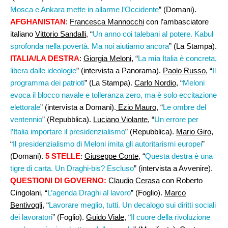
Mosca e Ankara mette in allarme l’Occidente
” (Domani).
AFGHANISTAN
:
Francesca Mannocchi
con l’ambasciatore
italiano
Vittorio Sandalli
, “
Un anno coi talebani al potere. Kabul
sprofonda nella povertà. Ma noi aiutiamo ancora
” (La Stampa).
ITALIA/LA DESTRA
:
Giorgia Meloni
, “
La mia Italia è concreta,
libera dalle ideologie
” (intervista a Panorama).
Paolo Russo
, “
Il
programma dei patrioti
” (La Stampa).
Carlo Nordio
, “
Meloni
evoca il blocco navale e tolleranza zero, ma è solo eccitazione
elettorale
” (intervista a Domani).
Ezio Mauro
, “
Le ombre del
ventennio
” (Repubblica).
Luciano Violante
, “
Un errore per
l’Italia importare il presidenzialismo
” (Repubblica).
Mario Giro
,
“
Il presidenzialismo di Meloni imita gli autoritarismi europei
”
(Domani).
5 STELLE
:
Giuseppe Conte
, “
Questa destra è una
tigre di carta. Un Draghi-bis? Escluso
” (intervista a Avvenire).
QUESTIONI DI GOVERNO:
Claudio Cerasa
con Roberto
Cingolani, “
L’agenda Draghi al lavoro
” (Foglio).
Marco
Bentivogli,
“
Lavorare meglio, tutti. Un decalogo sui diritti sociali
dei lavoratori
” (Foglio).
Guido Viale
, “
Il cuore della rivoluzione