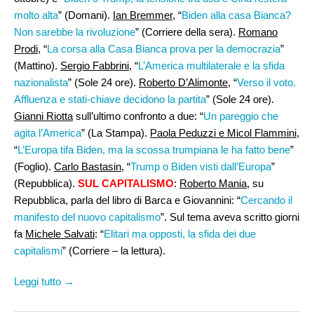
molto alta
” (Domani).
Ian Bremmer
, “
Biden alla casa Bianca?
Non sarebbe la rivoluzione
” (Corriere della sera).
Romano
Prodi
, “
La corsa alla Casa Bianca prova per la democrazia
”
(Mattino).
Sergio Fabbrini,
“
L’America multilaterale e la sfida
nazionalista
” (Sole 24 ore).
Roberto D’Alimonte
, “
Verso il voto.
Affluenza e stati-chiave decidono la partita
” (Sole 24 ore).
Gianni Riotta
sull’ultimo confronto a due: “
Un pareggio che
agita l’America
” (La Stampa).
Paola Peduzzi e Micol Flammini
,
“
L’Europa tifa Biden, ma la scossa trumpiana le ha fatto bene
”
(Foglio).
Carlo Bastasin
, “
Trump o Biden visti dall’Europa
”
(Repubblica).
SUL CAPITALISMO
:
Roberto Mania,
su
Repubblica, parla del libro di Barca e Giovannini: “
Cercando il
manifesto del nuovo capitalismo
”. Sul tema aveva scritto giorni
fa
Michele Salvati
: “
Elitari ma opposti, la sfida dei due
capitalismi
” (Corriere – la lettura).
Leggi tutto →