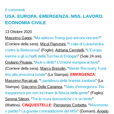
0 commenti
USA. EUROPA. EMERGENZA. M5S. LAVORO.
ECONOMIA CIVILE
13 Ottobre 2020
Massimo Gaggi,
“
Ma adesso Trump può ancora vincere?
”
(Corriere della sera).
Micol Flammini
, “
I colpi di Lukashenka
contro la Bielorussia
” (Foglio).
Adriana Cerretelli
, “
L’Europa
inerme e gli schiaffi della Turchia di Erdogan
” (Sole 24 ore).
Giuliano Pisapia
, “
Aiuti o diritti? L’Unione europea al bivio
”
(Corriere della sera).
Marco Bresolin,
“
Niente Recovery Fund
fino alla prossima estate
” (La Stampa).
EMERGENZA
:
Massimo Recalcati
, “
I paradossi della tirannia sanitaria
” (La
Stampa).
Giacomo Della Cananea
, “
Stato d’emergenza. Più
trasparenza per non incrinare la fiducia della gente
” (Foglio).
Serena Sileoni,
“
Tra le mura domestiche c’è un limite
”
(Mattino).
CINQUESTELLE
:
Piergiorgio Corbetta
, “
Movimento
o partito? La grande contraddizione del M5s
” (Domani).
Angelo