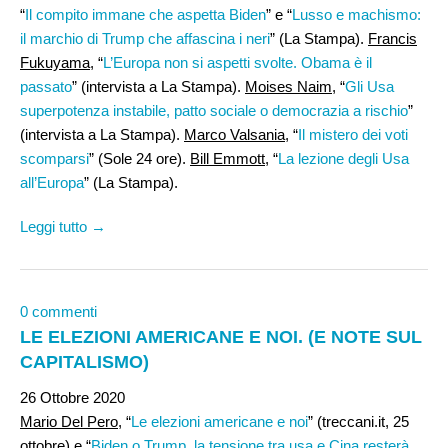
“
Il compito immane che aspetta Biden
” e “
Lusso e machismo:
il marchio di Trump che affascina i neri
” (La Stampa).
Francis
Fukuyama
, “
L’Europa non si aspetti svolte. Obama è il
passato
” (intervista a La Stampa).
Moises Naim
, “
Gli Usa
superpotenza instabile, patto sociale o democrazia a rischio
”
(intervista a La Stampa).
Marco Valsania
, “
Il mistero dei voti
scomparsi
” (Sole 24 ore).
Bill Emmott
, “
La lezione degli Usa
all’Europa
” (La Stampa).
Leggi tutto →
0 commenti
LE ELEZIONI AMERICANE E NOI. (E NOTE SUL
CAPITALISMO)
26 Ottobre 2020
Mario Del Pero,
“
Le elezioni americane e noi
” (treccani.it, 25
ottobre) e “
Biden o Trump, la tensione tra usa e Cina resterà