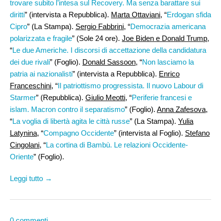
trovare subito l’intesa sul Recovery. Ma senza barattare sui
diritti
” (intervista a Repubblica).
Marta Ottaviani,
“
Erdogan sfida
Cipro
” (La Stampa).
Sergio Fabbrini
, “
Democrazia americana
polarizzata e fragile
” (Sole 24 ore).
Joe Biden e Donald Trump
,
“
Le due Americhe. I discorsi di accettazione della candidatura
dei due rivali
” (Foglio).
Donald Sassoon
, “
Non lasciamo la
patria ai nazionalisti
” (intervista a Repubblica).
Enrico
Franceschini
, “
Il patriottismo progressista. Il nuovo Labour di
Starmer
” (Repubblica).
Giulio Meotti
, “
Periferie francesi e
islam. Macron contro il separatismo
” (Foglio).
Anna Zafesova
,
“
La voglia di libertà agita le città russe
” (La Stampa).
Yulia
Latynina
, “
Compagno Occidente
” (intervista al Foglio).
Stefano
Cingolani
, “
La cortina di Bambù. Le relazioni Occidente-
Oriente
” (Foglio).
Leggi tutto →
0 commenti