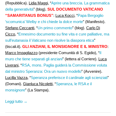
(Repubblica).
Lidia Maggi
, “
Aprire una breccia. La grammatica
della generatività
” (blog).
SUL DOCUMENTO VATICANO
“SAMARITANUS BONUS”
:
Luca Kocci
, “
Papa Bergoglio
‘scomunica’ Welby e chi chiede la dolce morte
” (Manifesto).
Stefano Ceccanti
, “
Un primo commento
” (blog).
Carlo Di
Cicco
, “
Ennesimo documento su fine vita e cure palliative, ma
sull’eutanasia il Vaticano non risolve la diaspora etica
”
(tiscali.it).
GLI ANZIANI, IL MONSIGNORE E IL MINISTRO
:
Marco Impagliazzo
(presidente Comunità di S. Egidio), “
Il
muro che tiene separati gli anziani
” (lettera al Corriere).
Luca
Liverani
, “
RSA, mons. Paglia guiderà la Commissione voluta
dal ministro Speranza: Ora un nuovo modello
” (Avvenire).
Lucilla Vazza
, “
Speranza preferisce il cardinale agli scienziati
”
(Domani).
Gianluca Nicoletti
, “
Speranza, le RSA e il
monsignore
” (La Stampa).
Leggi tutto →