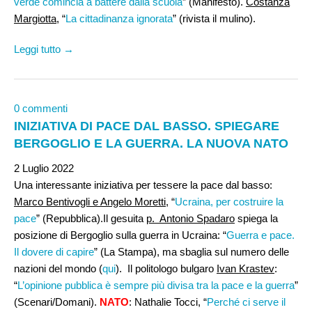
verde comincia a battere dalla scuola
” (Manifesto).
Costanza
Margiotta,
“
La cittadinanza ignorata
” (rivista il mulino).
Leggi tutto →
0 commenti
INIZIATIVA DI PACE DAL BASSO. SPIEGARE
BERGOGLIO E LA GUERRA. LA NUOVA NATO
2 Luglio 2022
Una interessante iniziativa per tessere la pace dal basso:
Marco Bentivogli e Angelo Moretti
, “
Ucraina, per costruire la
pace
” (Repubblica).Il gesuita
p. Antonio Spadaro
spiega la
posizione di Bergoglio sulla guerra in Ucraina: “
Guerra e pace.
Il dovere di capire
” (La Stampa), ma sbaglia sul numero delle
nazioni del mondo (
qui
). Il politologo bulgaro
Ivan Krastev
:
“
L’opinione pubblica è sempre più divisa tra la pace e la guerra
”
(Scenari/Domani).
NATO
: Nathalie Tocci, “
Perché ci serve il