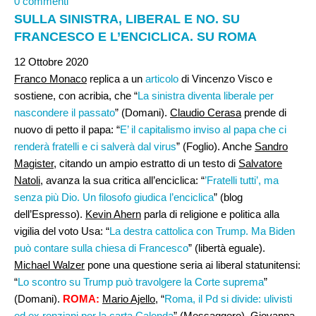
0 commenti
SULLA SINISTRA, LIBERAL E NO. SU
FRANCESCO E L’ENCICLICA. SU ROMA
12 Ottobre 2020
Franco Monaco
replica a un
articolo
di Vincenzo Visco e
sostiene, con acribia, che “
La sinistra diventa liberale per
nascondere il passato
” (Domani).
Claudio Cerasa
prende di
nuovo di petto il papa: “
E’ il capitalismo inviso al papa che ci
renderà fratelli e ci salverà dal virus
” (Foglio). Anche
Sandro
Magister
, citando un ampio estratto di un testo di
Salvatore
Natoli
, avanza la sua critica all’enciclica: “
’Fratelli tutti’, ma
senza più Dio. Un filosofo giudica l’enciclica
” (blog
dell’Espresso).
Kevin Ahern
parla di religione e politica alla
vigilia del voto Usa: “
La destra cattolica con Trump. Ma Biden
può contare sulla chiesa di Francesco
” (libertà eguale).
Michael Walzer
pone una questione seria ai liberal statunitensi:
“
Lo scontro su Trump può travolgere la Corte suprema
”
(Domani).
ROMA:
Mario Ajello
, “
Roma, il Pd si divide: ulivisti
ed ex renziani per la carta Calenda
” (Messaggero).
Giovanna