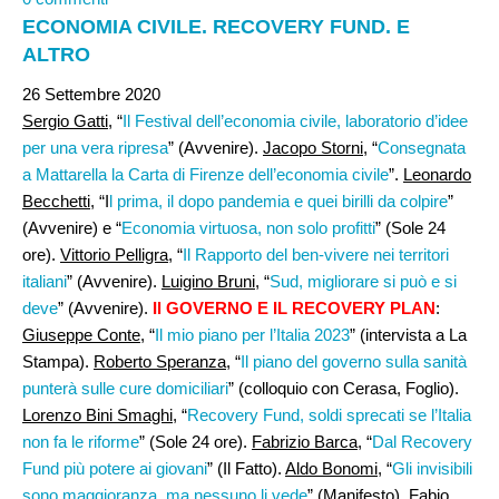
ECONOMIA CIVILE. RECOVERY FUND. E
ALTRO
26 Settembre 2020
Sergio Gatti
, “
Il Festival dell’economia civile, laboratorio d’idee
per una vera ripresa
” (Avvenire).
Jacopo Storni,
“
Consegnata
a Mattarella la Carta di Firenze dell’economia civile
”.
Leonardo
Becchetti,
“I
l prima, il dopo pandemia e quei birilli da colpire
”
(Avvenire) e “
Economia virtuosa, non solo profitti
” (Sole 24
ore).
Vittorio Pelligra
, “
Il Rapporto del ben-vivere nei territori
italiani
” (Avvenire).
Luigino Bruni
, “
Sud, migliorare si può e si
deve
” (Avvenire).
Il GOVERNO E IL RECOVERY PLAN
:
Giuseppe Conte
, “
Il mio piano per l’Italia 2023
” (intervista a La
Stampa).
Roberto Speranza
, “
Il piano del governo sulla sanità
punterà sulle cure domiciliari
” (colloquio con Cerasa, Foglio).
Lorenzo Bini Smaghi,
“
Recovery Fund, soldi sprecati se l’Italia
non fa le riforme
” (Sole 24 ore).
Fabrizio Barca,
“
Dal Recovery
Fund più potere ai giovani
” (Il Fatto).
Aldo Bonomi
, “
Gli invisibili
sono maggioranza, ma nessuno li vede
” (Manifesto).
Fabio