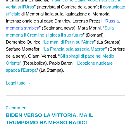
verità sull’Urss
” (intervista al Corriere della sera); il
comunicato
ufficiale
di
Memorial Italia
sulla liquidazione di Memorial
Internazionale e sul caso Dmitriev.
Lorenzo Prezzi
, “
Russia,
memoria strabica
” (Settimana news).
Mara Morini
, “
Sulla
memoria il Cremlino si gioca il suo futuro
” (Domani).
Domenico Quirico
, “
Le mani di Putin sull’Africa
” (La Stampa).
Stefano Montefiori
, “
La Francia buia assedia Macron
” (Corriere
della sera).
Gianni Vernetti
, “
Gli spiragli di pace nel Medio
Oriente
” (Repubblica).
Paolo Baroni,
“
L’opzione nucleare
spacca l’Europa
” (La Stampa).
Leggi tutto →
0 commenti
BIDEN VERSO LA VITTORIA. MA IL
TRUMPISMO HA MESSO RADICI