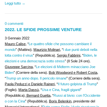
Leggi tutto →
0 commenti
2022. LE SFIDE PROSSIME VENTURE
3 Gennaio 2022
Mauro Calise
, “
Le quattro sfide che possono cambiare il
mondo
” (Mattino).
Maurizio Molinari
, “
I due punti deboli nella
lotta contro il virus
” (Repubblica).
Sergio Fabbrini
, “
Biden, le
elezioni e una democrazia sotto stress
” (Il Sole 24 ore).
Giuseppe Sarcina
, “
Le elezioni di Midterm minacciano Joe
Biden
” (Corriere della sera).
Bob Woodword e Robert Costa
,
“
Trump un anno dopo. Il pericolo rimane
” (Corriere della sera).
Paola Peduzzi e Daniele Raineri
, “
Il futuro golpista di Trump
”
(Foglio).
Marta Dassù
, “
Usa e Cina, fragili giganti
”
(Repubblica).
Bernard Guetta
, “
Russi al bivio: con l’Occidente
o con la Cina
” (Repubblica).
Boris Belenkin
, presidente del
Memorial International, “
Putin come Stalin. Vuole riscrivere la