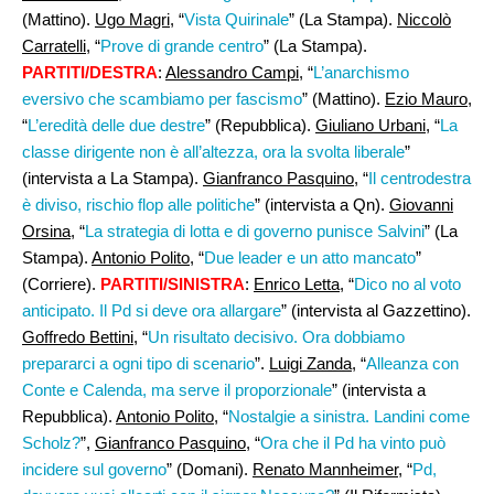
(Mattino).
Ugo Magri,
“
Vista Quirinale
” (La Stampa).
Niccolò
Carratelli
, “
Prove di grande centro
” (La Stampa).
PARTITI/DESTRA
:
Alessandro Campi
, “
L’anarchismo
eversivo che scambiamo per fascismo
” (Mattino).
Ezio Mauro
,
“
L’eredità delle due destre
” (Repubblica).
Giuliano Urbani
, “
La
classe dirigente non è all’altezza, ora la svolta liberale
”
(intervista a La Stampa).
Gianfranco Pasquino,
“
Il centrodestra
è diviso, rischio flop alle politiche
” (intervista a Qn).
Giovanni
Orsina
, “
La strategia di lotta e di governo punisce Salvini
” (La
Stampa).
Antonio Polito
, “
Due leader e un atto mancato
”
(Corriere).
PARTITI/SINISTRA
:
Enrico Letta
, “
Dico no al voto
anticipato. Il Pd si deve ora allargare
” (intervista al Gazzettino).
Goffredo Bettini
, “
Un risultato decisivo. Ora dobbiamo
prepararci a ogni tipo di scenario
”.
Luigi Zanda
, “
Alleanza con
Conte e Calenda, ma serve il proporzionale
” (intervista a
Repubblica).
Antonio Polito
, “
Nostalgie a sinistra. Landini come
Scholz?
”,
Gianfranco Pasquino
, “
Ora che il Pd ha vinto può
incidere sul governo
” (Domani).
Renato Mannheimer
, “
Pd,