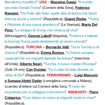
liberalismo impolitico
”.
USA
–
Massimo Gaggi
, “
Il mondo
secondo Donald Trump
” (Corriere della Sera);
Federico
Rampini
, “
Da Putin alla Nato: quelle idee di destra che fanno
breccia anche a sinistra
” (Repubblica);
Gianni Riotta
, “
Trump
e l’illusione di una nuova grandezza
” (La Stampa);
Mario Del
Pero,
“
Lo strappo di Trump che smarca gli Usa
”
(Messaggero);
George Lakoff
(linguista), “
Carisma e battute,
la formula Trump parla direttamente al nostro cervello
”
(Repubblica).
TURCHIA
–
Bernardo Valli
, “
Se la Turchia si fa
islamica
” (Repubblica);
Emma Bonino
, “
L’Unione europea
cauta perché sui migranti dipende da Ankara
” (intervista
all’Unità);
Alberto Negri
, “
Turchia, il nuovo malato d’Europa
”
(Sole 24 ore);
Can Dundar,
“
Se il colpo di stato diventa un
‘dono di Dio’
” (Repubblica).
TERRORISMO
–
Luigi Manconi
e Sumaya Abdel Qader
(consigliera comunale a Milano),
scambio di lettere sul Corriere della Sera, “
Il ruolo dei
musulmani per sconfiggere il terrorismo
”.
MIGRANTI
–
Piero
Colaprico
, “
Così diamo un nome ai migranti morte in mare
”
(Repubblica).