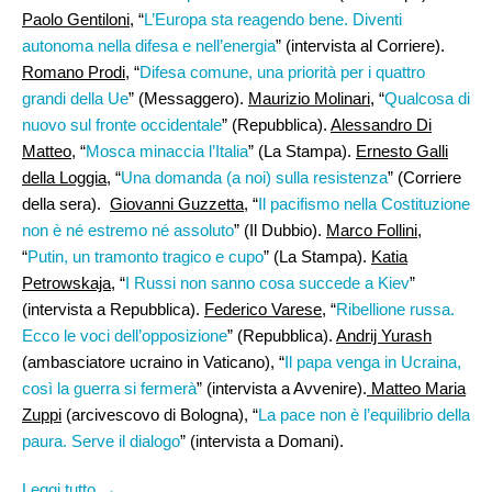
Paolo Gentiloni
, “
L’Europa sta reagendo bene. Diventi
autonoma nella difesa e nell’energia
” (intervista al Corriere).
Romano Prodi,
“
Difesa comune, una priorità per i quattro
grandi della Ue
” (Messaggero).
Maurizio Molinari
, “
Qualcosa di
nuovo sul fronte occidentale
” (Repubblica).
Alessandro Di
Matteo
, “
Mosca minaccia l’Italia
” (La Stampa).
Ernesto Galli
della Loggia
, “
Una domanda (a noi) sulla resistenza
” (Corriere
della sera).
Giovanni Guzzetta
, “
Il pacifismo nella Costituzione
non è né estremo né assoluto
” (Il Dubbio).
Marco Follini
,
“
Putin, un tramonto tragico e cupo
” (La Stampa).
Katia
Petrowskaja
, “
I Russi non sanno cosa succede a Kiev
”
(intervista a Repubblica).
Federico Varese
, “
Ribellione russa.
Ecco le voci dell’opposizione
” (Repubblica).
Andrij Yurash
(ambasciatore ucraino in Vaticano), “
Il papa venga in Ucraina,
così la guerra si fermerà
” (intervista a Avvenire).
Matteo Maria
Zuppi
(arcivescovo di Bologna), “
La pace non è l’equilibrio della
paura. Serve il dialogo
” (intervista a Domani).
Leggi tutto →