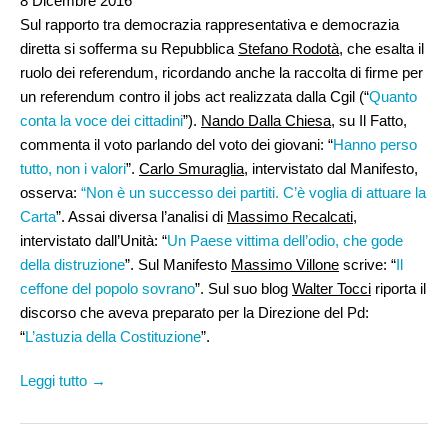
8 Dicembre 2016
Sul rapporto tra democrazia rappresentativa e democrazia
diretta si sofferma su Repubblica
Stefano Rodotà
, che esalta il
ruolo dei referendum, ricordando anche la raccolta di firme per
un referendum contro il jobs act realizzata dalla Cgil (“
Quanto
conta la voce dei cittadini
”).
Nando Dalla Chiesa
, su Il Fatto,
commenta il voto parlando del voto dei giovani: “
Hanno perso
tutto, non i valori
”.
Carlo Smuraglia
, intervistato dal Manifesto,
osserva:
“Non è un successo dei partiti. C’è voglia di attuare la
Carta
”. Assai diversa l’analisi di
Massimo Recalcati
,
intervistato dall’Unità: “
Un Paese vittima dell’odio, che gode
della distruzione
”. Sul Manifesto
Massimo Villone
scrive: “
Il
ceffone del popolo sovrano
”. Sul suo blog
Walter Tocci
riporta il
discorso che aveva preparato per la Direzione del Pd:
“
L’astuzia della Costituzione
”.
Leggi tutto →