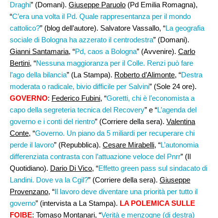
Draghi
” (Domani).
Giuseppe Paruolo
(Pd Emilia Romagna),
“
C’era una volta il Pd. Quale rappresentanza per il mondo
cattolico?
” (blog dell’autore). Salvatore Vassallo, “
La geografia
sociale di Bologna ha azzerato il centrodestra
” (Domani).
Gianni Santamaria
, “
Pd, caos a Bologna
” (Avvenire).
Carlo
Bertini
, “
Nessuna maggioranza per il Colle. Renzi può fare
l’ago della bilancia
” (La Stampa).
Roberto d’Alimonte
, “
Destra
moderata o radicale, bivio difficile per Salvini
” (Sole 24 ore).
GOVERNO
:
Federico Fubini,
“
Goretti, chi è l’economista a
capo della segreteria tecnica del Recovery
” e “
L’agenda del
governo e i conti del rientro
” (Corriere della sera).
Valentina
Conte
, “
Governo. Un piano da 5 miliardi per recuperare chi
perde il lavoro
” (Repubblica).
Cesare Mirabelli
, “
L’autonomia
differenziata contrasta con l’attuazione veloce del Pnrr
” (Il
Quotidiano).
Dario Di Vico
, “
Effetto green pass sul sindacato di
Landini. Dove va la Cgil?
” (Corriere della sera).
Giuseppe
Provenzano,
“
Il lavoro deve diventare una priorità per tutto il
governo
” (intervista a La Stampa).
LA POLEMICA SULLE
FOIBE
:
Tomaso Montanari
, “
Verità e menzogne (di destra)