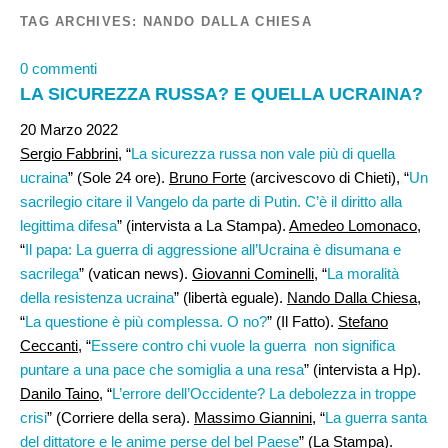
TAG ARCHIVES:
NANDO DALLA CHIESA
0 commenti
LA SICUREZZA RUSSA? E QUELLA UCRAINA?
20 Marzo 2022
Sergio Fabbrini
, “
La sicurezza russa non vale più di quella
ucraina
” (Sole 24 ore).
Bruno Forte
(arcivescovo di Chieti), “
Un
sacrilegio citare il Vangelo da parte di Putin. C’è il diritto alla
legittima difesa
” (intervista a La Stampa).
Amedeo Lomonaco
,
“
Il papa: La guerra di aggressione all’Ucraina è disumana e
sacrilega
” (vatican news).
Giovanni Cominelli
, “
La moralità
della resistenza ucraina
” (libertà eguale).
Nando Dalla Chiesa
,
“
La questione è più complessa. O no?
” (Il Fatto).
Stefano
Ceccanti
, “
Essere contro chi vuole la guerra non significa
puntare a una pace che somiglia a una resa
” (intervista a Hp).
Danilo Taino
, “
L’errore dell’Occidente? La debolezza in troppe
crisi
” (Corriere della sera).
Massimo Giannini,
“
La guerra santa
del dittatore e le anime perse del bel Paese
” (La Stampa).