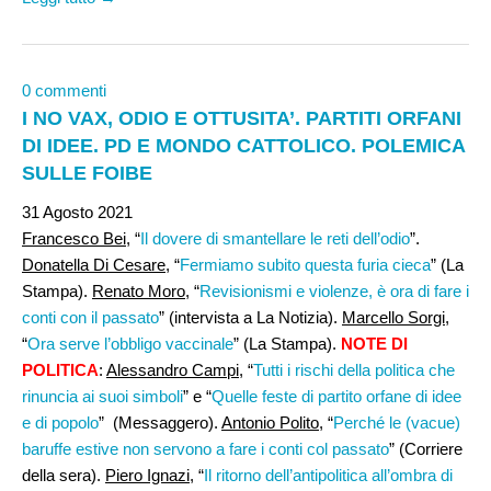
0 commenti
I NO VAX, ODIO E OTTUSITA’. PARTITI ORFANI
DI IDEE. PD E MONDO CATTOLICO. POLEMICA
SULLE FOIBE
31 Agosto 2021
Francesco Bei,
“
Il dovere di smantellare le reti dell’odio
”.
Donatella Di Cesare
, “
Fermiamo subito questa furia cieca
” (La
Stampa).
Renato Moro
, “
Revisionismi e violenze, è ora di fare i
conti con il passato
” (intervista a La Notizia).
Marcello Sorgi
,
“
Ora serve l’obbligo vaccinale
” (La Stampa).
NOTE DI
POLITICA
:
Alessandro Campi
, “
Tutti i rischi della politica che
rinuncia ai suoi simboli
” e “
Quelle feste di partito orfane di idee
e di popolo
” (Messaggero).
Antonio Polito
, “
Perché le (vacue)
baruffe estive non servono a fare i conti col passato
” (Corriere
della sera).
Piero Ignazi
, “
Il ritorno dell’antipolitica all’ombra di