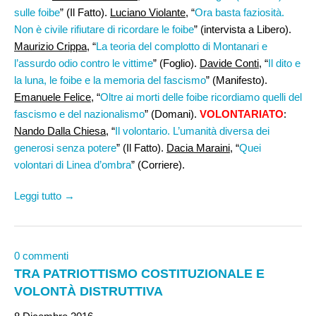
sulle foibe
” (Il Fatto).
Luciano Violante,
“
Ora basta faziosità.
Non è civile rifiutare di ricordare le foibe
” (intervista a Libero).
Maurizio Crippa
, “
La teoria del complotto di Montanari e
l’assurdo odio contro le vittime
” (Foglio).
Davide Conti
, “
Il dito e
la luna, le foibe e la memoria del fascismo
” (Manifesto).
Emanuele Felice
, “
Oltre ai morti delle foibe ricordiamo quelli del
fascismo e del nazionalismo
” (Domani).
VOLONTARIATO
:
Nando Dalla Chiesa
, “
Il volontario. L’umanità diversa dei
generosi senza potere
” (Il Fatto).
Dacia Maraini
, “
Quei
volontari di Linea d’ombra
” (Corriere).
Leggi tutto →
0 commenti
TRA PATRIOTTISMO COSTITUZIONALE E
VOLONTÀ DISTRUTTIVA