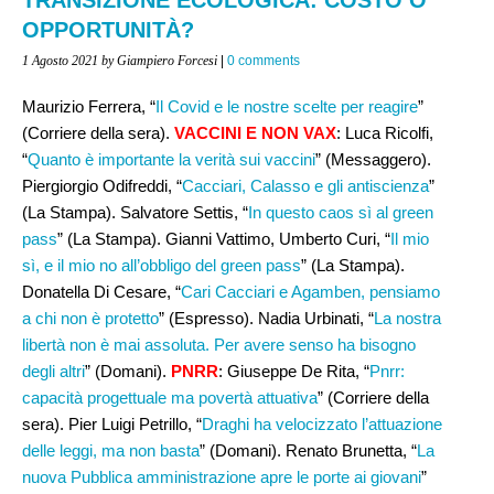
OPPORTUNITÀ?
1 Agosto 2021
by Giampiero Forcesi
|
0 comments
Maurizio Ferrera, “
Il Covid e le nostre scelte per reagire
”
(Corriere della sera).
VACCINI E NON VAX
: Luca Ricolfi,
“
Quanto è importante la verità sui vaccini
” (Messaggero).
Piergiorgio Odifreddi, “
Cacciari, Calasso e gli antiscienza
”
(La Stampa). Salvatore Settis, “
In questo caos sì al green
pass
” (La Stampa). Gianni Vattimo, Umberto Curi, “
Il mio
sì, e il mio no all’obbligo del green pass
” (La Stampa).
Donatella Di Cesare, “
Cari Cacciari e Agamben, pensiamo
a chi non è protetto
” (Espresso). Nadia Urbinati, “
La nostra
libertà non è mai assoluta. Per avere senso ha bisogno
degli altri
” (Domani).
PNRR
: Giuseppe De Rita, “
Pnrr:
capacità progettuale ma povertà attuativa
” (Corriere della
sera). Pier Luigi Petrillo, “
Draghi ha velocizzato l’attuazione
delle leggi, ma non basta
” (Domani). Renato Brunetta, “
La
nuova Pubblica amministrazione apre le porte ai giovani
”