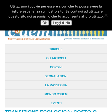
Utilizziamo i cookie per essere sicuri che tu possa avere la
HOME
CHI SIAMO
LA RETE
LE RADICI
DOCUMENTAZIONE
migliore esperienza sul nostro sito. Se continui ad utilizzare
AREE TEMATICHE
DOSSIER
FORUM
LINKS
LIBRI
NEWSLETTER
questo sito noi assumiamo che tu acconsenta al loro utilizzo.
CONTATTI
LOGIN
Ok
Leggi di più
30RIGHE
GLI ARTICOLI
CORSIVI
SEGNALAZIONI
LA RASSEGNA
MONDO C3DEM
EVENTI
TRANSIZIONE ECOLOGICA: COSTO O