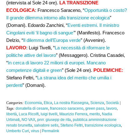
(intervista al Sole 24 ore).
LA TRANSIZIONE
ECOLOGICA
: Francesco Saraceno, “
Opportunità o costo?
Il grande dilemma intorno alla transizione ecologica
”
(Domani). Edoardo Zanchini, “
Eventi estremi. Il ministro
Cingolani eviti ‘il bagno di sangue’
” (Manifesto). Francesco
Delzio, “
Il dilemma dell’Europa verde
” (Avvenire).
LAVORO
: Luigi Tivelli, “
La necessità di riformare le
politiche attive del lavoro
” (Messaggero). Cristina Casadei,
“
In cerca di lavoro 22 milioni di europei. Mancano
competenze digitali e green
” (Sole 24 ore).
POLEMICHE:
Stefano Feltri, “
La strana idea del merito che umilia i
perdenti
” (Domani).
Categories:
Economia
,
Etica
,
La nostra Rassegna
,
Scienza
,
Società
|
Tags:
donatella di cesare
,
francesco saraceno
,
green pass
,
lavoro
,
libertà
,
Luca Ricolfi
,
luigi tivelli
,
Maurizio Ferrera
,
merito
,
Nadia
Urbinati
,
NO VAX
,
pnrr. giusepp de rita
,
pubblica amministrazione
renato brunetta
,
salvatore setis
,
Stefano Feltri
,
transizione ecologica
,
Umberto Curi
,
virus
|
Permalink