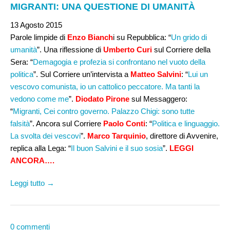
MIGRANTI: UNA QUESTIONE DI UMANITÀ
13 Agosto 2015
Parole limpide di
Enzo Bianch
i su Repubblica: “
Un grido di
umanità
”. Una riflessione di
Umberto Curi
sul Corriere della
Sera: “
Demagogia e profezia si confrontano nel vuoto della
politica
”. Sul Corriere un’intervista a
Matteo Salvini
: “
Lui un
vescovo comunista, io un cattolico peccatore. Ma tanti la
vedono come me
”.
Diodato Pirone
sul Messaggero:
“
Migranti, Cei contro governo. Palazzo Chigi: sono tutte
falsità
”. Ancora sul Corriere
Paolo Conti
: “
Politica e linguaggio.
La svolta dei vescovi
”.
Marco Tarquinio
, direttore di Avvenire,
replica alla Lega: “
Il buon Salvini e il suo sosia
”.
LEGGI
ANCORA….
Leggi tutto →
0 commenti