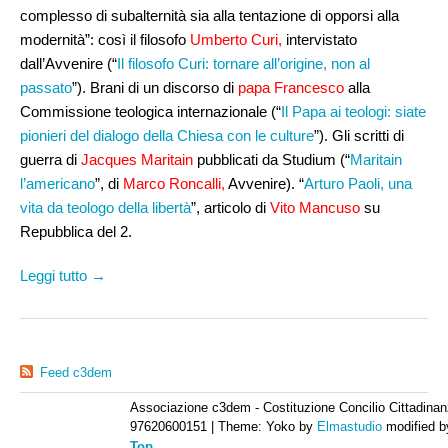
complesso di subalternità sia alla tentazione di opporsi alla
modernità”: così il filosofo
Umberto Curi
,
intervistato
dall’Avvenire (“
Il filosofo Curi: tornare all’origine, non al
passato
”). Brani di un discorso di
papa Francesco
alla
Commissione teologica internazionale (“
Il Papa ai teologi: siate
pionieri del dialogo della Chiesa con le culture
”). Gli scritti di
guerra di
Jacques Maritain
pubblicati da Studium (“
Maritain
l’americano
”, di
Marco Roncalli,
Avvenire). “
Arturo Paoli, una
vita da teologo della libertà
”, articolo di
Vito Mancuso
su
Repubblica del 2.
Leggi tutto →
Feed c3dem
Associazione c3dem - Costituzione Concilio Cittadinan
97620600151
|
Theme: Yoko by
Elmastudio
modified 
Top