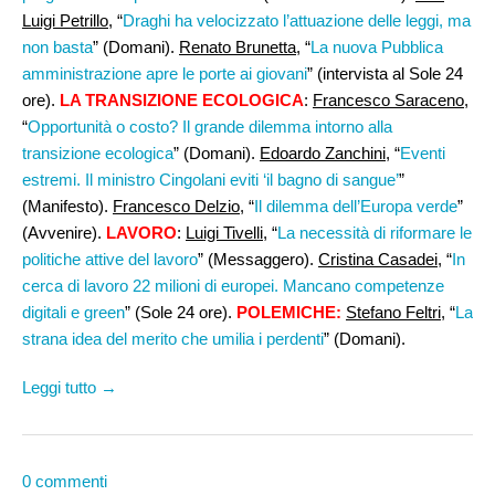
Luigi Petrillo,
“
Draghi ha velocizzato l’attuazione delle leggi, ma
non basta
” (Domani).
Renato Brunetta,
“
La nuova Pubblica
amministrazione apre le porte ai giovani
” (intervista al Sole 24
ore).
LA TRANSIZIONE ECOLOGICA
:
Francesco Saraceno,
“
Opportunità o costo? Il grande dilemma intorno alla
transizione ecologica
” (Domani).
Edoardo Zanchini
, “
Eventi
estremi. Il ministro Cingolani eviti ‘il bagno di sangue’
”
(Manifesto).
Francesco Delzio
, “
Il dilemma dell’Europa verde
”
(Avvenire).
LAVORO
:
Luigi Tivelli
, “
La necessità di riformare le
politiche attive del lavoro
” (Messaggero).
Cristina Casadei
, “
In
cerca di lavoro 22 milioni di europei. Mancano competenze
digitali e green
” (Sole 24 ore).
POLEMICHE:
Stefano Feltri
, “
La
strana idea del merito che umilia i perdenti
” (Domani).
Leggi tutto →
0 commenti