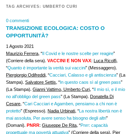
TAG ARCHIVES:
UMBERTO CURI
0 commenti
TRANSIZIONE ECOLOGICA: COSTO O
OPPORTUNITÀ?
1 Agosto 2021
Maurizio Ferrera,
“
Il Covid e le nostre scelte per reagire
”
(Corriere della sera).
VACCINI E NON VAX
:
Luca Ricolfi
,
“
Quanto è importante la verità sui vaccini
” (Messaggero).
Piergiorgio Odifreddi
, “
Cacciari, Calasso e gli antiscienza
” (La
Stampa).
Salvatore Settis
, “
In questo caos sì al green pass
”
(La Stampa).
Gianni Vattimo, Umberto Curi,
“
Il mio sì, e il mio
no all’obbligo del green pass
” (La Stampa).
Donatella Di
Cesare
, “
Cari Cacciari e Agamben, pensiamo a chi non è
protetto
” (Espresso).
Nadia Urbinati
, “
La nostra libertà non è
mai assoluta. Per avere senso ha bisogno degli altri
”
(Domani).
PNRR
:
Giuseppe De Rita
, “
Pnrr: capacità
progettuale ma povertà attuativa
” (Corriere della sera).
Pier