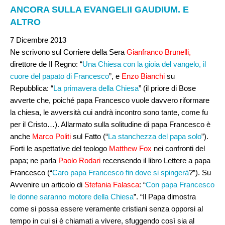
ANCORA SULLA EVANGELII GAUDIUM. E
ALTRO
7 Dicembre 2013
Ne scrivono sul Corriere della Sera
Gianfranco Brunelli,
direttore de Il Regno: “
Una Chiesa con la gioia del vangelo, il
cuore del papato di Francesco
”, e
Enzo Bianchi
su
Repubblica: “
La primavera della Chiesa
” (il priore di Bose
avverte che, poiché papa Francesco vuole davvero riformare
la chiesa, le avversità cui andrà incontro sono tante, come fu
per il Cristo…). Allarmato sulla solitudine di papa Francesco è
anche
Marco Politi
sul Fatto (“
La stanchezza del papa solo
”).
Forti le aspettative del teologo
Matthew Fox
nei confronti del
papa; ne parla
Paolo Rodari
recensendo il libro Lettere a papa
Francesco (“
Caro papa Francesco fin dove si spingerà
?”). Su
Avvenire un articolo di
Stefania Falasca
: “
Con papa Francesco
le donne saranno motore della Chiesa
”. “Il Papa dimostra
come si possa essere veramente cristiani senza opporsi al
tempo in cui si è chiamati a vivere, sfuggendo così sia al