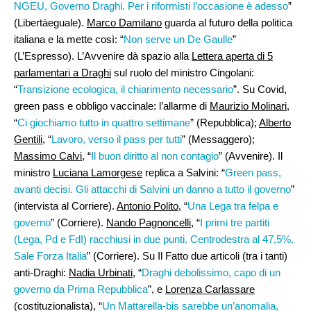
NGEU, Governo Draghi. Per i riformisti l’occasione è adesso
”
(Libertàeguale).
Marco Damilano
guarda al futuro della politica
italiana e la mette così: “
Non serve un De Gaulle
”
(L’Espresso). L’Avvenire dà spazio alla
Lettera aperta di 5
parlamentari a Draghi
sul ruolo del ministro Cingolani:
“
Transizione ecologica, il chiarimento necessario
”. Su Covid,
green pass e obbligo vaccinale: l’allarme di
Maurizio Molinari
,
“
Ci giochiamo tutto in quattro settimane
” (Repubblica);
Alberto
Gentili
, “
Lavoro, verso il pass per tutti
” (Messaggero);
Massimo Calvi
, “
Il buon diritto al non contagio
” (Avvenire). Il
ministro
Luciana Lamorgese
replica a Salvini: “
Green pass,
avanti decisi. Gli attacchi di Salvini un danno a tutto il governo
”
(intervista al Corriere).
Antonio Polito
, “
Una Lega tra felpa e
governo
” (Corriere).
Nando Pagnoncelli
, “
I primi tre partiti
(Lega, Pd e FdI) racchiusi in due punti. Centrodestra al 47,5%.
Sale Forza Italia
” (Corriere). Su Il Fatto due articoli (tra i tanti)
anti-Draghi:
Nadia Urbinati,
“
Draghi debolissimo, capo di un
governo da Prima Repubblica
”, e
Lorenza Carlassare
(costituzionalista), “
Un Mattarella-bis sarebbe un’anomalia,