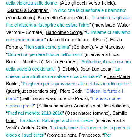
della violenza sulle donne
” (Alzo gli occhi verso il cielo).
Giancarla Codrignani
, “
Io dico che la questione è il bambino
”
(Viandanti.org).
Benedetto Carucci Viterbi,
“
Il sentirci fragili alla
fine ci aiuterà a riscoprire che esiste l’altro
” (intervista di Walter
Veltroni – Corriere).
Bartolomeo Sorge
, “
O insieme ci salviamo
o insieme moriamo
” (da un libro postumo – Il Fatto).
Fulvio
Ferrario
, “
Non sarà come prima
” (Confronti).
Vito Mancuso
,
“
Come non perdere fiducia nell’umano
” (intervista a Luca
Kocci – Manifesto).
Mattia Ferraresi,
“
Solitudine, il male oscuro
della società occidentale
” (Il Dubbio).
Jean-Luc Lecat,
“
La
chiesa, una struttura da salvare o da cambiare?
” e
Jean-Marie
Kohler
, “
Preghiera per sopravvivere alle celebrazioni liturgiche
”
(guerriguesetsentiers.org).
Piero Coda
, “
Chiesa: le ferite e i
ritardi
” (Settimana news). Lorenzo Prezzi, “
Francia: come
stanno i preti?
” (Settimana news). Annuario statistico vaticano,
“
Preti nel mondo: 2013-2018
” (Osservatore romano).
Camillo
Ruini
, “
La sfida di Ratzinger a chi non crede
” (intervista a La
Verità).
Andrea Grillo
, “
La traduzione di un messale, la posta in
gioco e i suoi criteri
” (come se non).
Francesco
, “
Per