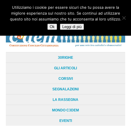
Utilizziamo i cookie per essere sicuri che tu possa avere la
HOME
CHI SIAMO
LA RETE
LE RADICI
DOCUMENTAZIONE
migliore esperienza sul nostro sito. Se continui ad utilizzare
AREE TEMATICHE
DOSSIER
FORUM
LINKS
LIBRI
NEWSLETTER
questo sito noi assumiamo che tu acconsenta al loro utilizzo.
CONTATTI
LOGIN
Ok
Leggi di più
30RIGHE
GLI ARTICOLI
CORSIVI
SEGNALAZIONI
LA RASSEGNA
MONDO C3DEM
EVENTI