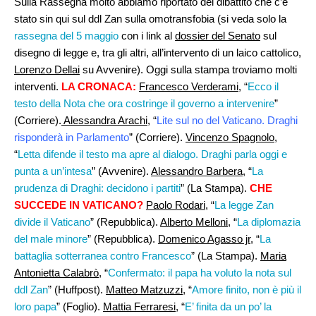
Sulla Rassegna molto abbiamo riportato del dibattito che c’è
stato sin qui sul ddl Zan sulla omotransfobia (si veda solo la
rassegna del 5 maggio
con i link al
dossier del Senato
sul
disegno di legge e, tra gli altri, all’intervento di un laico cattolico,
Lorenzo Dellai
su Avvenire). Oggi sulla stampa troviamo molti
interventi.
LA CRONACA:
Francesco Verderami
, “
Ecco il
testo della Nota che ora costringe il governo a intervenire
”
(Corriere).
Alessandra Arachi
, “
Lite sul no del Vaticano. Draghi
risponderà in Parlamento
” (Corriere).
Vincenzo Spagnolo,
“
Letta difende il testo ma apre al dialogo. Draghi parla oggi e
punta a un’intesa
” (Avvenire).
Alessandro Barbera
, “
La
prudenza di Draghi: decidono i partiti
” (La Stampa).
CHE
SUCCEDE IN VATICANO?
Paolo Rodari
, “
La legge Zan
divide il Vaticano
” (Repubblica).
Alberto Melloni,
“
La diplomazia
del male minore
” (Repubblica).
Domenico Agasso jr
, “
La
battaglia sotterranea contro Francesco
” (La Stampa).
Maria
Antonietta Calabrò,
“
Confermato: il papa ha voluto la nota sul
ddl Zan
” (Huffpost).
Matteo Matzuzzi
, “
Amore finito, non è più il
loro papa
” (Foglio).
Mattia Ferraresi
, “
E’ finita da un po’ la