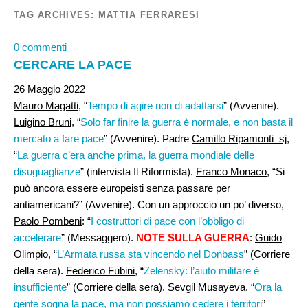
TAG ARCHIVES:
MATTIA FERRARESI
0 commenti
CERCARE LA PACE
26 Maggio 2022
Mauro Magatti
, “
Tempo di agire non di adattarsi
” (Avvenire).
Luigino Bruni
, “
Solo far finire la guerra è normale, e non basta il
mercato a fare pace
” (Avvenire). Padre
Camillo Ripamonti sj
,
“
La guerra c’era anche prima, la guerra mondiale delle
disuguaglianze
” (intervista Il Riformista).
Franco Monaco
, “Si
può ancora essere europeisti senza passare per
antiamericani?” (Avvenire). Con un approccio un po’ diverso,
Paolo Pombeni
: “
I costruttori di pace con l’obbligo di
accelerare
” (Messaggero).
NOTE SULLA GUERRA
:
Guido
Olimpio
, “
L’Armata russa sta vincendo nel Donbass
” (Corriere
della sera).
Federico Fubini
, “
Zelensky: l’aiuto militare è
insufficiente
” (Corriere della sera).
Sevgil Musayeva
, “
Ora la
gente sogna la pace, ma non possiamo cedere i territori
”