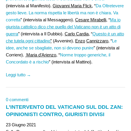
(intervista al Manifesto).
Giovanni Maria Flick,
“
Da Oltretevere
gesto lieve. La norma rispetta le libertà ma non è chiara. Va
corretta
” (intervista al Messaggero).
Cesare Mirabelli
, “
Ma io
giurista cattolico dico che quello del Vaticano non è un atto di
guerra
” (intervista a Il Dubbio).
Carlo Cardia,
“
Questo è un atto
che tutela ogni cittadino
”
(Avvenire).
Enzo
Cannizzaro
, “
Le
idee, anche se sbagliate, non si devono punire
” (intervista al
Corriere).
Maria d’Arienzo
, “
Norme troppo generiche, il
Concordato è a rischio
” (intervista al Mattino).
Leggi tutto →
0 commenti
L’INTERVENTO DEL VATICANO SUL DDL ZAN:
OPINIONISTI CONTRO, GIURISTI DIVISI
23 Giugno 2021