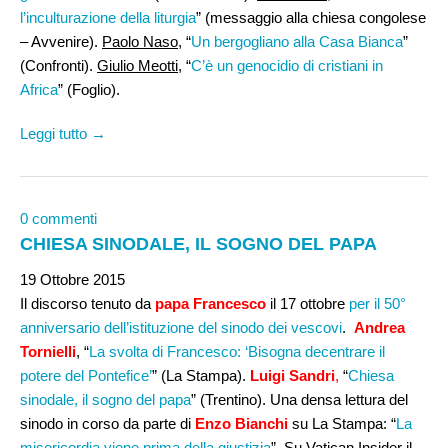
l’inculturazione della liturgia
” (messaggio alla chiesa congolese
– Avvenire).
Paolo Naso
, “
Un bergogliano alla Casa Bianca
”
(Confronti).
Giulio Meotti
, “
C’è un genocidio di cristiani in
Africa
” (Foglio).
Leggi tutto →
0 commenti
CHIESA SINODALE, IL SOGNO DEL PAPA
19 Ottobre 2015
Il discorso tenuto da
papa Francesco
il 17 ottobre
per il 50°
anniversario dell’istituzione del sinodo dei vescovi
.
Andrea
Tornielli
, “
La svolta di Francesco: ‘Bisogna decentrare il
potere del Pontefice’
” (La Stampa).
Luigi Sandri
,
“
Chiesa
sinodale, il sogno del papa
” (Trentino). Una densa lettura del
sinodo in corso da parte di
Enzo Bianchi
su La Stampa: “
La
misericordia viene prima della giustizia
”. Su Vatican Insider il