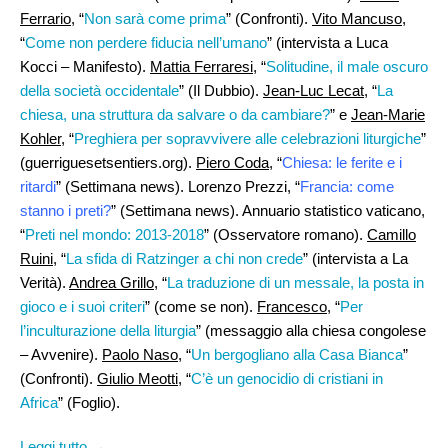
Ferrario
, “
Non sarà come prima
” (Confronti).
Vito Mancuso
,
“
Come non perdere fiducia nell’umano
” (intervista a Luca
Kocci – Manifesto).
Mattia Ferraresi,
“
Solitudine, il male oscuro
della società occidentale
” (Il Dubbio).
Jean-Luc Lecat,
“
La
chiesa, una struttura da salvare o da cambiare?
” e
Jean-Marie
Kohler
, “
Preghiera per sopravvivere alle celebrazioni liturgiche
”
(guerriguesetsentiers.org).
Piero Coda
, “
Chiesa: le ferite e i
ritardi
” (Settimana news). Lorenzo Prezzi, “
Francia: come
stanno i preti?
” (Settimana news). Annuario statistico vaticano,
“
Preti nel mondo: 2013-2018
” (Osservatore romano).
Camillo
Ruini
, “
La sfida di Ratzinger a chi non crede
” (intervista a La
Verità).
Andrea Grillo
, “
La traduzione di un messale, la posta in
gioco e i suoi criteri
” (come se non).
Francesco
, “
Per
l’inculturazione della liturgia
” (messaggio alla chiesa congolese
– Avvenire).
Paolo Naso
, “
Un bergogliano alla Casa Bianca
”
(Confronti).
Giulio Meotti
, “
C’è un genocidio di cristiani in
Africa
” (Foglio).
Leggi tutto →