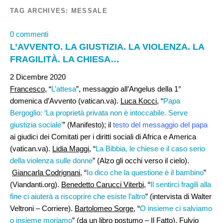
TAG ARCHIVES:
MESSALE
0 commenti
L’AVVENTO. LA GIUSTIZIA. LA VIOLENZA. LA
FRAGILITÀ. LA CHIESA…
2 Dicembre 2020
Francesco,
“
L’attesa
”, messaggio all’Angelus della 1°
domenica d’Avvento (vatican.va).
Luca Kocci
, “
Papa
Bergoglio: ‘La proprietà privata non è intoccabile. Serve
giustizia sociale’
” (Manifesto); il
testo del messaggio del papa
ai giudici dei Comitati per i diritti sociali di Africa e America
(vatican.va).
Lidia Maggi
, “
La Bibbia, le chiese e il caso serio
della violenza sulle donne
” (Alzo gli occhi verso il cielo).
Giancarla Codrignani
, “
Io dico che la questione è il bambino
”
(Viandanti.org).
Benedetto Carucci Viterbi,
“
Il sentirci fragili alla
fine ci aiuterà a riscoprire che esiste l’altro
” (intervista di Walter
Veltroni – Corriere).
Bartolomeo Sorge
, “
O insieme ci salviamo
o insieme moriamo
” (da un libro postumo – Il Fatto).
Fulvio