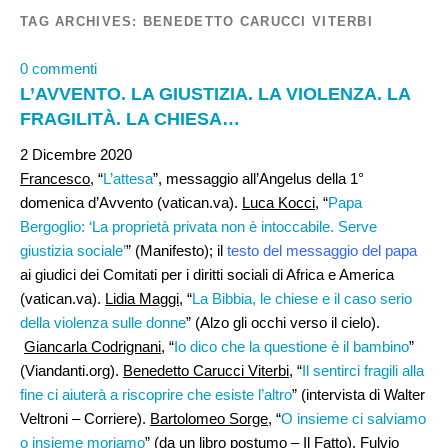
TAG ARCHIVES:
BENEDETTO CARUCCI VITERBI
0 commenti
L’AVVENTO. LA GIUSTIZIA. LA VIOLENZA. LA
FRAGILITÀ. LA CHIESA…
2 Dicembre 2020
Francesco,
“
L’attesa
”, messaggio all’Angelus della 1°
domenica d’Avvento (vatican.va).
Luca Kocci
, “
Papa
Bergoglio: ‘La proprietà privata non è intoccabile. Serve
giustizia sociale’
” (Manifesto); il
testo del messaggio del papa
ai giudici dei Comitati per i diritti sociali di Africa e America
(vatican.va).
Lidia Maggi
, “
La Bibbia, le chiese e il caso serio
della violenza sulle donne
” (Alzo gli occhi verso il cielo).
Giancarla Codrignani
, “
Io dico che la questione è il bambino
”
(Viandanti.org).
Benedetto Carucci Viterbi,
“
Il sentirci fragili alla
fine ci aiuterà a riscoprire che esiste l’altro
” (intervista di Walter
Veltroni – Corriere).
Bartolomeo Sorge
, “
O insieme ci salviamo
o insieme moriamo
” (da un libro postumo – Il Fatto).
Fulvio