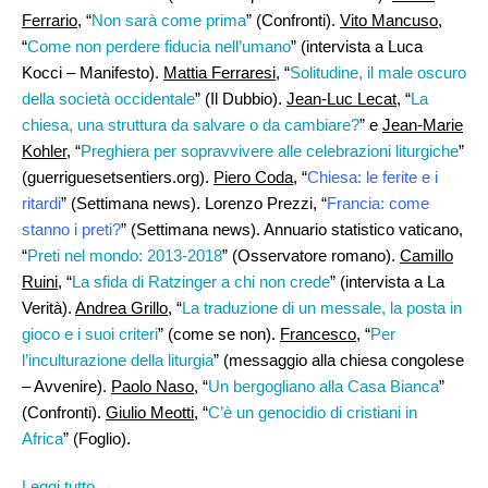
Ferrario
, “
Non sarà come prima
” (Confronti).
Vito Mancuso
,
“
Come non perdere fiducia nell’umano
” (intervista a Luca
Kocci – Manifesto).
Mattia Ferraresi,
“
Solitudine, il male oscuro
della società occidentale
” (Il Dubbio).
Jean-Luc Lecat,
“
La
chiesa, una struttura da salvare o da cambiare?
” e
Jean-Marie
Kohler
, “
Preghiera per sopravvivere alle celebrazioni liturgiche
”
(guerriguesetsentiers.org).
Piero Coda
, “
Chiesa: le ferite e i
ritardi
” (Settimana news). Lorenzo Prezzi, “
Francia: come
stanno i preti?
” (Settimana news). Annuario statistico vaticano,
“
Preti nel mondo: 2013-2018
” (Osservatore romano).
Camillo
Ruini
, “
La sfida di Ratzinger a chi non crede
” (intervista a La
Verità).
Andrea Grillo
, “
La traduzione di un messale, la posta in
gioco e i suoi criteri
” (come se non).
Francesco
, “
Per
l’inculturazione della liturgia
” (messaggio alla chiesa congolese
– Avvenire).
Paolo Naso
, “
Un bergogliano alla Casa Bianca
”
(Confronti).
Giulio Meotti
, “
C’è un genocidio di cristiani in
Africa
” (Foglio).
Leggi tutto →