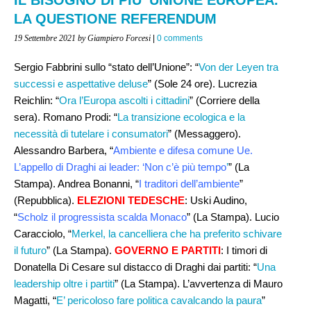
LA QUESTIONE REFERENDUM
19 Settembre 2021
by Giampiero Forcesi
|
0 comments
Sergio Fabbrini sullo “stato dell’Unione”: “
Von der Leyen tra
successi e aspettative deluse
” (Sole 24 ore). Lucrezia
Reichlin: “
Ora l’Europa ascolti i cittadini
” (Corriere della
sera). Romano Prodi: “
La transizione ecologica e la
necessità di tutelare i consumatori
” (Messaggero).
Alessandro Barbera, “
Ambiente e difesa comune Ue.
L’appello di Draghi ai leader: ‘Non c’è più tempo
’
” (La
Stampa). Andrea Bonanni, “
I traditori dell’ambiente
”
(Repubblica).
ELEZIONI TEDESCHE
: Uski Audino,
“
Scholz il progressista scalda Monaco
” (La Stampa). Lucio
Caracciolo, “
Merkel, la cancelliera che ha preferito schivare
il futuro
” (La Stampa).
GOVERNO E PARTITI
: I timori di
Donatella Di Cesare sul distacco di Draghi dai partiti: “
Una
leadership oltre i partiti
” (La Stampa). L’avvertenza di Mauro
Magatti, “
E’ pericoloso fare politica cavalcando la paura
”