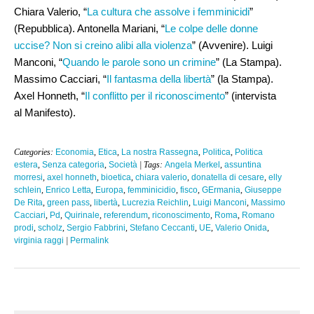
Chiara Valerio, “
La cultura che assolve i femminicidi
”
(Repubblica). Antonella Mariani, “
Le colpe delle donne
uccise? Non si creino alibi alla violenza
” (Avvenire). Luigi
Manconi, “
Quando le parole sono un crimine
” (La Stampa).
Massimo Cacciari, “
Il fantasma della libertà
” (la Stampa).
Axel Honneth, “
Il conflitto per il riconoscimento
” (intervista
al Manifesto).
Categories:
Economia
,
Etica
,
La nostra Rassegna
,
Politica
,
Politica
estera
,
Senza categoria
,
Società
| Tags:
Angela Merkel
,
assuntina
morresi
,
axel honneth
,
bioetica
,
chiara valerio
,
donatella di cesare
,
elly
schlein
,
Enrico Letta
,
Europa
,
femminicidio
,
fisco
,
GErmania
,
Giuseppe
De Rita
,
green pass
,
libertà
,
Lucrezia Reichlin
,
Luigi Manconi
,
Massimo
Cacciari
,
Pd
,
Quirinale
,
referendum
,
riconoscimento
,
Roma
,
Romano
prodi
,
scholz
,
Sergio Fabbrini
,
Stefano Ceccanti
,
UE
,
Valerio Onida
,
virginia raggi
|
Permalink