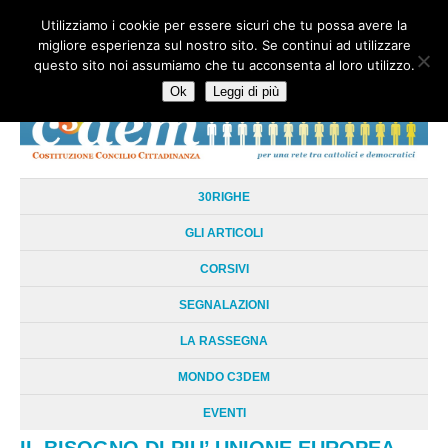
Utilizziamo i cookie per essere sicuri che tu possa avere la
HOME
CHI SIAMO
LA RETE
LE RADICI
DOCUMENTAZIONE
migliore esperienza sul nostro sito. Se continui ad utilizzare
AREE TEMATICHE
DOSSIER
FORUM
LINKS
LIBRI
NEWSLETTER
questo sito noi assumiamo che tu acconsenta al loro utilizzo.
CONTATTI
LOGIN
Ok
Leggi di più
30RIGHE
GLI ARTICOLI
CORSIVI
SEGNALAZIONI
LA RASSEGNA
MONDO C3DEM
EVENTI
IL BISOGNO DI PIU’ UNIONE EUROPEA.