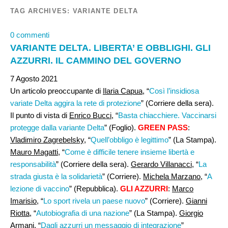
TAG ARCHIVES:
VARIANTE DELTA
0 commenti
VARIANTE DELTA. LIBERTA’ E OBBLIGHI. GLI
AZZURRI. IL CAMMINO DEL GOVERNO
7 Agosto 2021
Un articolo preoccupante di
Ilaria Capua
, “
Così l’insidiosa
variate Delta aggira la rete di protezione
” (Corriere della sera).
Il punto di vista di
Enrico Bucci
, “
Basta chiacchiere. Vaccinarsi
protegge dalla variante Delta
” (Foglio).
GREEN PASS
:
Vladimiro Zagrebelsky
, “
Quell’obbligo è legittimo
” (La Stampa).
Mauro Magatti,
“
Come è difficile tenere insieme libertà e
responsabilità
” (Corriere della sera).
Gerardo Villanacci
, “
La
strada giusta è la solidarietà
” (Corriere).
Michela Marzano
, “
A
lezione di vaccino
” (Repubblica).
GLI AZZURRI
:
Marco
Imarisio
, “
Lo sport rivela un paese nuovo
” (Corriere).
Gianni
Riotta
, “
Autobiografia di una nazione
” (La Stampa).
Giorgio
Armani
, “
Dagli azzurri un messaggio di integrazione
”