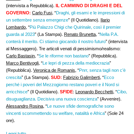
(intervista a Repubblica).
IL CAMMINO DI DRAGHI E DEL
GOVERNO:
Carlo Fusi,
“
Draghi, gli esami e le impressioni di
un settembre senza emergenze
” (Il Quotidiano).
Ilario
Lombardo
, “
Più Palazzo Chigi che Quirinale, così il premier
guarda al 2023
” (La Stampa).
Renato Brunetta
, “
Nella P.A.
conterà il merito. Ci stiamo giocando il nostro futuro
” (intervista
al Messaggero). Tre articoli venati di pessimismo/realismo:
Carlo Bastasin
, “
Se le riforme non bastano
” (Repubblica).
Marco Bentivogli
, “
Le lepri di pezza della mediocrazia
”
(Repubblica).
Veronica de Romanis
, “
Pnrr, senza tagli non c’è
crescita
” (La Stampa).
SUD:
Fabrizio Galimberti
, “
Ecco
perché i poveri del Mezzogiorno restano poveri e il Nord si
arricchisce
” (Il Quotidiano).
SFIDE
:
Leonardo Becchetti
, “
Cibo,
disuguaglianza. Decisiva una nuova coscienza
” (Avvenire).
Alessandro Rosina,
“
Le nuove sfide demografiche sono
vincenti scommettendo su welfare, natalità e Africa
” (Sole 24
ore).
Leggi tutto →