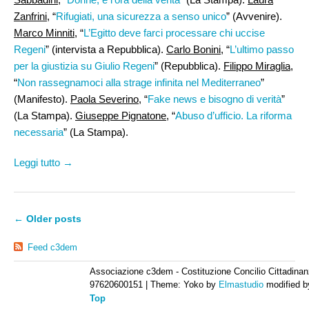
Zanfrini
, “
Rifugiati, una sicurezza a senso unico
” (Avvenire).
Marco Minniti,
“
L’Egitto deve farci processare chi uccise
Regeni
” (intervista a Repubblica).
Carlo Bonini
, “
L’ultimo passo
per la giustizia su Giulio Regeni
” (Repubblica).
Filippo Miraglia
,
“
Non rassegnamoci alla strage infinita nel Mediterraneo
”
(Manifesto).
Paola Severino
, “
Fake news e bisogno di verità
”
(La Stampa).
Giuseppe Pignatone
, “
Abuso d’ufficio. La riforma
necessaria
” (La Stampa).
Leggi tutto →
←
Older posts
Feed c3dem
Associazione c3dem - Costituzione Concilio Cittadinan
97620600151
|
Theme: Yoko by
Elmastudio
modified 
Top