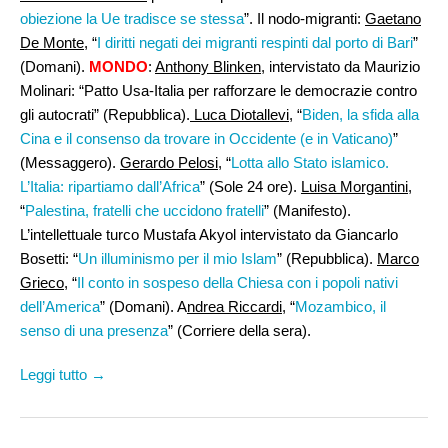
obiezione la Ue tradisce se stessa
”. Il nodo-migranti:
Gaetano
De Monte,
“
I diritti negati dei migranti respinti dal porto di Bari
”
(Domani).
MONDO
:
Anthony Blinken
, intervistato da Maurizio
Molinari: “Patto Usa-Italia per rafforzare le democrazie contro
gli autocrati” (Repubblica).
Luca Diotallevi
, “
Biden, la sfida alla
Cina e il consenso da trovare in Occidente (e in Vaticano)
”
(Messaggero).
Gerardo Pelosi,
“
Lotta allo Stato islamico.
L’Italia: ripartiamo dall’Africa
” (Sole 24 ore).
Luisa Morgantini
,
“
Palestina, fratelli che uccidono fratelli
” (Manifesto).
L’intellettuale turco Mustafa Akyol intervistato da Giancarlo
Bosetti: “
Un illuminismo per il mio Islam
” (Repubblica).
Marco
Grieco,
“
Il conto in sospeso della Chiesa con i popoli nativi
dell’America
” (Domani). A
ndrea Riccardi
, “
Mozambico, il
senso di una presenza
” (Corriere della sera).
Leggi tutto →