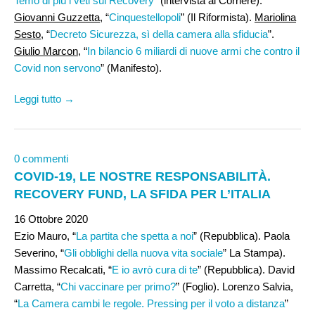
Temo di più i veti sul Recovery
” (intervista al Corriere).
Giovanni Guzzetta
, “
Cinquestellopoli
” (Il Riformista).
Mariolina
Sesto
, “
Decreto Sicurezza, sì della camera alla sfiducia
”.
Giulio Marcon
, “
In bilancio 6 miliardi di nuove armi che contro il
Covid non servono
” (Manifesto).
Leggi tutto →
0 commenti
COVID-19, LE NOSTRE RESPONSABILITÀ.
RECOVERY FUND, LA SFIDA PER L’ITALIA
16 Ottobre 2020
Ezio Mauro, “
La partita che spetta a noi
” (Repubblica). Paola
Severino, “
Gli obblighi della nuova vita sociale
” La Stampa).
Massimo Recalcati, “
E io avrò cura di te
” (Repubblica). David
Carretta, “
Chi vaccinare per primo?
” (Foglio). Lorenzo Salvia,
“
La Camera cambi le regole. Pressing per il voto a distanza
”