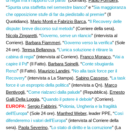
di regia ma il rapporto coi partiti
” (Domani).
Paolo Pombeni
,
“
Spunta una staffetta nel semestre bianco
” e “
Sia maggioranza
che opposizione stufe di far da piedistallo al premier
” (Il
Quotidiano).
Mario Monti e Fabrizio Barca
, “
Il Recovery delle
dispute: breve discorso sul metodo
” (Corriere della sera).
Nicola Zingaretti
, “
Governo, serve un rilancio
” (intervista al
Corriere).
Barbara Fiammeri
, “
Governo verso la verifica
” (Sole
24 ore).
Teresa Bellanova
, “
L’unica soluzione è ritirare la
cabina di regia
” (intervista al Corriere).
Franco Monaco
, “
Vai a
capire il Pd
” (Il Fatto).
Barbara Spinelli
, “
Conte sbugiarda
Renzi
” (Il Fatto).
Maurizio Landini
, “
No alla task force per il
Recovery
” (intervista a La Stampa).
Sabino Cassese
, “
La task
force è un esproprio della politica
” (intervista a Qn).
Marco
Bentivogli
, “
Come rialzarci dalla palude
” (Repubblica).
Ernesto
Galli Della Loggia
, “
Quando il potere è debole
” (Corriere).
EUROPA:
Sergio Fabbrini
, “
Polonia, Ungheria e la fragilità
dell’Europa
” (Sole 24 ore).
Manfred Weber
, leader PPE, “
Così
difenderemo i valori dell’Europa
” (intervista al Corriere della
sera).
Paola Severino
, “
Lo stato di diritto e la corruzione
” (La