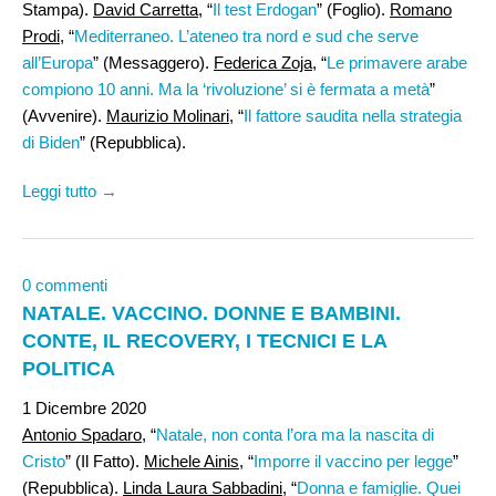
Stampa).
David Carretta
, “
Il test Erdogan
” (Foglio).
Romano
Prodi,
“
Mediterraneo. L’ateneo tra nord e sud che serve
all’Europa
” (Messaggero).
Federica Zoja
, “
Le primavere arabe
compiono 10 anni. Ma la ‘rivoluzione’ si è fermata a metà
”
(Avvenire).
Maurizio Molinari
, “
Il fattore saudita nella strategia
di Biden
” (Repubblica).
Leggi tutto →
0 commenti
NATALE. VACCINO. DONNE E BAMBINI.
CONTE, IL RECOVERY, I TECNICI E LA
POLITICA
1 Dicembre 2020
Antonio Spadaro
, “
Natale, non conta l’ora ma la nascita di
Cristo
” (Il Fatto).
Michele Ainis
, “
Imporre il vaccino per legge
”
(Repubblica).
Linda Laura Sabbadini
, “
Donna e famiglie. Quei