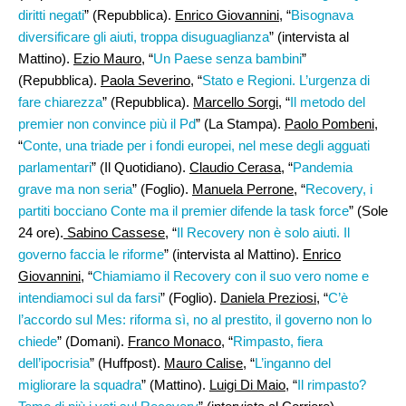
diritti negati
” (Repubblica).
Enrico Giovannini
, “
Bisognava
diversificare gli aiuti, troppa disuguaglianza
” (intervista al
Mattino).
Ezio Mauro
, “
Un Paese senza bambini
”
(Repubblica).
Paola Severino
, “
Stato e Regioni. L’urgenza di
fare chiarezza
” (Repubblica).
Marcello Sorgi
, “
Il metodo del
premier non convince più il Pd
” (La Stampa).
Paolo Pombeni,
“
Conte, una triade per i fondi europei, nel mese degli agguati
parlamentari
” (Il Quotidiano).
Claudio Cerasa
, “
Pandemia
grave ma non seria
” (Foglio).
Manuela Perrone
, “
Recovery, i
partiti bocciano Conte ma il premier difende la task force
” (Sole
24 ore).
Sabino Cassese
, “
Il Recovery non è solo aiuti. Il
governo faccia le riforme
” (intervista al Mattino).
Enrico
Giovannini,
“
Chiamiamo il Recovery con il suo vero nome e
intendiamoci sul da farsi
” (Foglio).
Daniela Preziosi,
“
C’è
l’accordo sul Mes: riforma sì, no al prestito, il governo non lo
chiede
” (Domani).
Franco Monaco
, “
Rimpasto, fiera
dell’ipocrisia
” (Huffpost).
Mauro Calise
, “
L’inganno del
migliorare la squadra
” (Mattino).
Luigi Di Maio,
“
Il rimpasto?