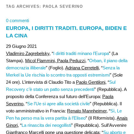
TAG ARCHIVES:
PAOLA SEVERINO
0 commenti
EUROPA, I DIRITTI TRADITI. EUROPA, BIDEN E
LA CINA
29 Giugno 2021
Vladimiro Zagrebelsky
, “
I diritti traditi minano l’Europa
” (La
Stampa).
Micol Flammini, Paola Peduzzi
, “
Orban, il piano della
democrazia illiberale
” (Foglio).
Adriana Cerretelli
, “
Senza la
Merkel la Ue rischia lo scontro tra opposti estremismi
” (Sole
24 ore). L’intervista di Claudio Tito a
Paolo Gentiloni
, “
Sul
Recovery c’è stato un patto senza precedenti
” (Repubblica). A
proposito della Conferenza sul futuro dell’Europa:
Paola
Severino
, “
Se l’Ue si apre alla società civile
” (Repubblica). Il
voto amministrativo in Francia:
Renato Mannheimer,
“
Sì, Le
Pen ha perso ma la vera partita à l’Eliseo
” (Il Riformista).
Anais
Ginori,
“
La rinascita dei neogollisti
” (Repubblica). Sull’Avvenire
Gianfranco Marcelli
pone una questione delicata: “
Su aborto e