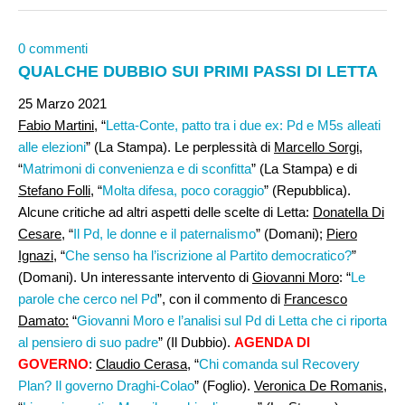
0 commenti
QUALCHE DUBBIO SUI PRIMI PASSI DI LETTA
25 Marzo 2021
Fabio Martini
, “
Letta-Conte, patto tra i due ex: Pd e M5s alleati
alle elezioni
” (La Stampa). Le perplessità di
Marcello Sorgi
,
“
Matrimoni di convenienza e di sconfitta
” (La Stampa) e di
Stefano Folli
, “
Molta difesa, poco coraggio
” (Repubblica).
Alcune critiche ad altri aspetti delle scelte di Letta:
Donatella Di
Cesare,
“
Il Pd, le donne e il paternalismo
” (Domani);
Piero
Ignazi
, “
Che senso ha l’iscrizione al Partito democratico?
”
(Domani). Un interessante intervento di
Giovanni Moro
: “
Le
parole che cerco nel Pd
”, con il commento di
Francesco
Damato:
“
Giovanni Moro e l’analisi sul Pd di Letta che ci riporta
al pensiero di suo padre
” (Il Dubbio).
AGENDA DI
GOVERNO
:
Claudio Cerasa
, “
Chi comanda sul Recovery
Plan? Il governo Draghi-Colao
” (Foglio).
Veronica De Romanis
,