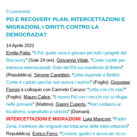
0 commenti
PD E RECOVERY PLAN. INTERCETTAZIONI E
MIGRAZIONI, I DIRITTI CONTRO LA
DEMOCRAZIA?
14 Aprile 2021
Emilia Patta
, “
Il Pd: quote rosa e giovani per tutti i progetti del
Recovery
” (Sole 24 ore).
Giovanna Vitale,
“
Conte cadde per
interessi internazionali. Gelo del Pd sul manifesto di Bettini
”
(Repubblica).
Simone Canettieri,
“
Letta risponde a Bettini:
Conte è caduto perché non aveva i numeri
” (Foglio).
Giuseppe
Fioroni
a colloquio con Carmelo Caruso: “
Letta con chi stai?
”
(Foglio).
Mauro Calise,
“
Il nuovo Pd con i vecchi vizi si rifugia
nelle primarie
” (Mattino).
Gianni Cuperlo
, “
Non cediamo al
localismo, soprattutto a sinistra
” (Domani).
INTERCETTAZIONI E MIGRAZIONI
:
Luigi Manconi
, “
Padre
Zerai, il telefono dei migranti nel tritacarne delle intercettazioni
”
Repubblica).
Enrico Ferro
, “
Cronisti, giudici e avvocati: ecco