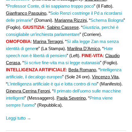
“
Professor Conte, di lei sappiamo troppo poco
” (Il Fatto).
Gianfranco Pasquino
, “
Solo Renzi costringe il Pd a ricordarsi
delle primarie
” (Domani).
Marianna Rizzini
, “
Schema Bologna
”
(Foglio).
GIUSTIZIA
:
Sabino Cassese
. “
Giustizia, perché è
consigliabile un’inchiesta parlamentare
” (Corriere).
OMOFOBIA
:
Marina Terragni
, “
Sì alla legge Zan ma senza
identità di gener
e” (La Stampa).
Marilina D’Amico
, “
Hate
speech non è libertà di pensiero
” (Left).
FINE-VITA
:
Claudio
Cerasa
, “
Si scrive fine-vita ma si legge eutanasia
” (Foglio).
INTELLIGENZA ARTIFICIALE
:
Beda Romano
, “
Intelligenza
artificiale, il decalogo europeo
” (Sole 24 ore).
Vincenzo Vita,
“
L’intelligenza artificiale è qui e lotta contro di noi
” (Manifesto).
Ginevra Cerrina Feroni
, “
Il primato dell’uomo sulle macchine
intelligenti
” (Messaggero).
Paola Severino
, “
Prima viene
sempre l’uomo
” (Repubblica).
Leggi tutto →