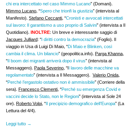
chi era intercettato nel caso Mimmo Lucano
” (Domani).
Mimmo Lucano
, “
Spero che trionfi la giustizia
” (intervista al
Manifesto).
Stefano Ceccanti
, “
Cronisti e avvocati intercettati
sul lavoro: Il garantismo a uso proprio di Salvini
” (intervista a Il
Quotidiano).
INOLTRE
: Un breve e interessante saggio di
Jacques Julliard
: “
I diritti contro la democrazia
” (Foglio). Il
viaggio in Usa di Luigi Di Maio, “
Di Maio e Blinken, così
cambia il clima. Un bilancio
” (geopolitica.info).
Parga Khanna,
“
Il boom dei migranti arriverà dopo il virus
” (intervista al
Messaggero).
Paola Severino,
“I
l lavoro delle macchine va
regolamentato
” (intervista a Il Messaggero).
Valerio Onida,
“
Perché l’ergastolo ostativo non è ammissibile
” (Corriere della
sera).
Francesco Clementi
, “
Perché su emergenza Covid e
vaccini decide lo Stato, non le Regioni
” (intervista al Sole 24
ore).
Roberto Volpi
, “
Il precipizio demografico dell’Europa
” (La
Lettura del 4/4).
Leggi tutto →