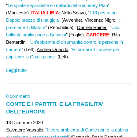
“
Le spinte separatiste e i miliardi del Recovery Plan
”
(Manifesto).
ITALIA-LIBIA
:
Nello Scavo
, “
I 18 pescatori.
Doppio prezzo di una gioia
” (Avvenire).
Vincenzo Nigro
, “
Il
premier e il dittatore
” (Repubblica).
Daniele Raineri,
“
Una
brillante umiliazione a Bengasi
” (Foglio).
CARCERE:
Rita
Bernardini
, “
Un’epidemia di disumanità contro le persone in
carcere
” (Left).
Andrea Orlando
, “
Riformare il carcere per
applicare la Costituzione
” (Left).
Leggi tutto →
0 commenti
CONTE E I PARTITI. E LA FRAGILITA’
DELL’EUROPA
13 Dicembre 2020
Salvatore Vassallo
, “
Il vero problema di Conte non è la cabina