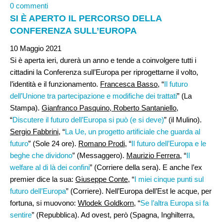
0 commenti
SI È APERTO IL PERCORSO DELLA
CONFERENZA SULL’EUROPA
10 Maggio 2021
Si è aperta ieri, durerà un anno e tende a coinvolgere tutti i
cittadini la Conferenza sull’Europa per riprogettarne il volto,
l’identità e il funzionamento.
Francesca Basso
, “
Il futuro
dell’Unione tra partecipazione e modifiche dei trattati
” (La
Stampa).
Gianfranco Pasquino, Roberto Santaniello
,
“
Discutere il futuro dell’Europa si può (e si deve)
” (il Mulino).
Sergio Fabbrini,
“
La Ue, un progetto artificiale che guarda al
futuro
” (Sole 24 ore).
Romano Prodi,
“
Il futuro dell’Europa e le
beghe che dividono
” (Messaggero).
Maurizio Ferrera,
“
Il
welfare al di là dei confini
” (Corriere della sera). E anche l’ex
premier dice la sua:
Giuseppe Conte,
“
I miei cinque punti sul
futuro dell’Europa
” (Corriere). Nell’Europa dell’Est le acque, per
fortuna, si muovono:
Wlodek Goldkorn
, “
Se l’altra Europa si fa
sentire
” (Repubblica). Ad ovest, però (Spagna, Inghilterra,