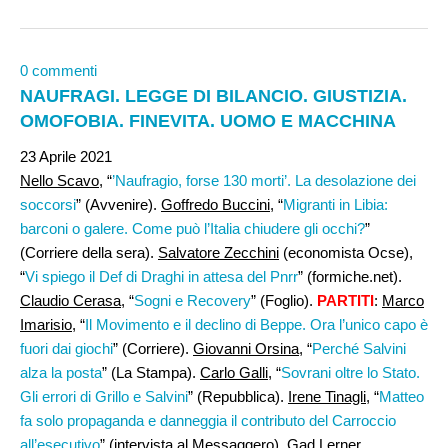
0 commenti
NAUFRAGI. LEGGE DI BILANCIO. GIUSTIZIA.
OMOFOBIA. FINEVITA. UOMO E MACCHINA
23 Aprile 2021
Nello Scavo
, “
’Naufragio, forse 130 morti’. La desolazione dei
soccorsi
” (Avvenire).
Goffredo Buccini
, “
Migranti in Libia:
barconi o galere. Come può l’Italia chiudere gli occhi?
”
(Corriere della sera).
Salvatore Zecchini
(economista Ocse),
“
Vi spiego il Def di Draghi in attesa del Pnrr
” (formiche.net).
Claudio Cerasa
, “
Sogni e Recovery
” (Foglio).
PARTITI
:
Marco
Imarisio
, “
Il Movimento e il declino di Beppe. Ora l’unico capo è
fuori dai giochi
” (Corriere).
Giovanni Orsina
, “
Perché Salvini
alza la posta
” (La Stampa).
Carlo Galli
, “
Sovrani oltre lo Stato.
Gli errori di Grillo e Salvini
” (Repubblica).
Irene Tinagli
, “
Matteo
fa solo propaganda e danneggia il contributo del Carroccio
all’esecutivo
” (intervista al Messaggero).
Gad Lerner
,