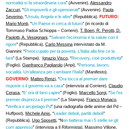
normalità si fa straordinaria cura
” (Avvenire).
Alessandro
Zaccuri
, “
Gli impoveriti e gli spensierati
” (Avvenire).
Paola
Severino
, “
Ursula, Angela e le altre
” (Repubblica).
FUTURO:
Mario Monti,
“
Un Paese in cerca di futuro
” (in ricordo di
Tommaso Padoa Schioppa – Corriere).
T. Boeri, R. Perotti, D.
Paolotti, A. Vespignani,
“
Salvare l’economia e la salute con il
rigore
” (Repubblica).
Carlo Messina
intervistato da M.
Giannini: “
Preoccupato per la povertà. L’Italia alla fine ce la
farà
” (La Stampa).
Ignazio Visco
, “
Recovery, cioè produttività
”
(Foglio).
Gianfranco Pagliarolo
(Anpi), “
Persona, lavoro,
socialità. Un’alleanza per cambiare l’Italia
” (Manifesto).
GOVERNO
:
Matteo Renzi
, “
Ora tocca al premier dare
risposte o il governo va a casa
” (intervista al Corriere).
Claudio
Cerasa
, “
E’ ora di farsi capire
” (Foglio).
Marcello Sorgi,
“
Se l’ex
premier disprezza il premier
” (La Stampa).
Franco Monaco
,
“
Verifica e arcipelago Pd
” (una radiografia delle anime del Pd –
Huffpost).
Michele Ainis,
“
Leader deboli, partiti deboli
”
(Repubblica).
Ugo Sposetti
, “N
on batterai mai i 5 stelle se gli
corri appresso
” (intervista a Il Riformista).
Massimo Villone
,