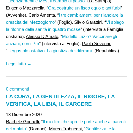
“
Licenziamenti e Mes, il cambio di passo
” (La Stampa).
Eugenio Mazzarella
, “
Ora costruire un fisco equo e antifurbi
”
(Avvenire).
Carlo Amenta
, “
I tre cambiamenti per rilanciare la
crescita del Mezzogiorno
” (Foglio).
Silvio Garattini
, “
Vi spiego
la riforma della sanità in quattro mosse
” (intervista a Famiglia
cristiana).
Alessio D’Amato
, “
Modello Lazio? Vaccinare gli
anziani, non i Pm
” (intervista al Foglio).
Paola Severino
,
“
L’ergastolo ostativo. La giustizia dei dilemmi
” (Repubblica).
Leggi tutto →
0 commenti
LA CURA, LA GENTILEZZA, IL RIGORE, LA
VERIFICA, LA LIBIA, IL CARCERE
18 Dicembre 2020
Rachele Gonnelli
, “
Il medico che apre le porte anche ai parenti
del malato
” (Domani).
Marco Trabucchi
, “
Gentilezza, e la