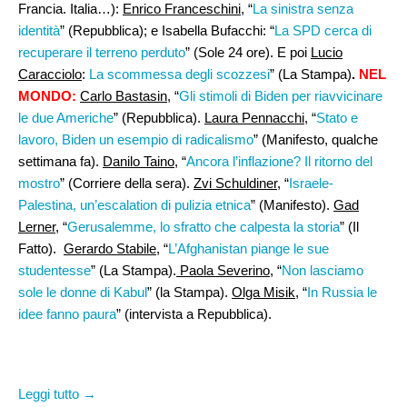
Francia. Italia…):
Enrico Franceschini
, “
La sinistra senza
identità
” (Repubblica); e Isabella Bufacchi: “
La SPD cerca di
recuperare il terreno perduto
” (Sole 24 ore). E poi
Lucio
Caracciolo
:
La scommessa degli scozzesi
” (La Stampa)
.
NEL
MONDO:
Carlo Bastasin
, “
Gli stimoli di Biden per riavvicinare
le due Americhe
” (Repubblica).
Laura Pennacchi,
“
Stato e
lavoro, Biden un esempio di radicalismo
” (Manifesto, qualche
settimana fa).
Danilo Taino
, “
Ancora l’inflazione? Il ritorno del
mostro
” (Corriere della sera).
Zvi Schuldiner
, “
Israele-
Palestina, un’escalation di pulizia etnica
” (Manifesto).
Gad
Lerner
, “
Gerusalemme, lo sfratto che calpesta la storia
” (Il
Fatto).
Gerardo Stabile
, “
L’Afghanistan piange le sue
studentesse
” (La Stampa).
Paola Severino
, “
Non lasciamo
sole le donne di Kabul
” (la Stampa).
Olga Misik
, “
In Russia le
idee fanno paura
” (intervista a Repubblica).
Leggi tutto →