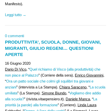
Manifesto).
Leggi tutto →
0 commenti
PRODUTTIVITA’, SCUOLA, DONNE, GIOVANI,
MIGRANTI, GIULIO REGENI… QUESTIONI
APERTE
16 Giugno 2020
Dario Di Vico
, “
Quel richiamo di Visco (alla produttività) che
non piace al Palazzo
” (Corriere della sera).
Enrico Giovannini,
“
Ora un patto sociale che colmi gli squilibri tra giovani e
anziani
” (intervista a La Stampa).
Chiara Saraceno
, “
La scuola
umiliata
” (La Stampa).
Simone Biundo
, “
Vogliamo dire addio
alla scuola?
” (rivista.vitaepensiero.it).
Daniele Manca
, “
La
priorità (a parole) alla formazione
” (Corriere).
Linda Laura
Sabbadini
, “
Donne, è l’ora della verità
” (La Stampa).
Laura