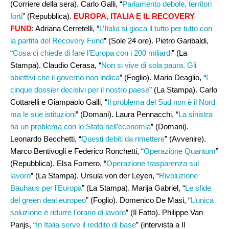
(Corriere della sera). Carlo Galli, “
Parlamento debole, territori
forti
” (Repubblica).
EUROPA, ITALIA E IL RECOVERY
FUND
: Adriana Cerretelli, “
L’Italia si gioca il tutto per tutto con
la partita del Recovery Fund
” (Sole 24 ore). Pietro Garibaldi,
“
Cosa ci chiede di fare l’Europa con i 200 miliardi
” (La
Stampa). Claudio Cerasa, “
Non si vive di sola paura. Gli
obiettivi che il governo non indica
” (Foglio). Mario Deaglio, “
I
cinque dossier decisivi per il nostro paese
” (La Stampa). Carlo
Cottarelli e Giampaolo Galli, “
Il problema del Sud non è il Nord
ma le sue istituzioni
” (Domani). Laura Pennacchi, “
La sinistra
ha un problema con lo Stato nell’economia
” (Domani).
Leonardo Becchetti, “
Questi debiti da rimettere
” (Avvenire).
Marco Bentivogli e Federico Ronchetti, “
Operazione Quantum
”
(Repubblica). Elsa Fornero, “
Operazione trasparenza sul
lavoro
” (La Stampa). Ursula von der Leyen, “
Rivoluzione
Bauhaus per l’Europa
” (La Stampa). Marija Gabriel, “
Le sfide
del green deal europeo
” (Foglio). Domenico De Masi, “
L’unica
soluzione è ridurre l’orario di lavoro
” (Il Fatto). Philippe Van
Parijs, “
In Italia serve il reddito di base
” (intervista a Il