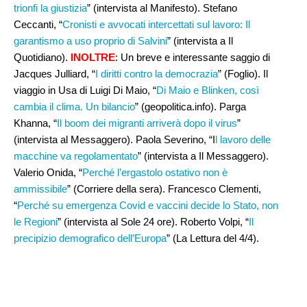
trionfi la giustizia
” (intervista al Manifesto). Stefano
Ceccanti, “
Cronisti e avvocati intercettati sul lavoro: Il
garantismo a uso proprio di Salvini
” (intervista a Il
Quotidiano).
INOLTRE
: Un breve e interessante saggio di
Jacques Julliard, “
I diritti contro la democrazia
” (Foglio). Il
viaggio in Usa di Luigi Di Maio, “
Di Maio e Blinken, così
cambia il clima. Un bilancio
” (geopolitica.info). Parga
Khanna, “
Il boom dei migranti arriverà dopo il virus
”
(intervista al Messaggero). Paola Severino, “I
l lavoro delle
macchine va regolamentato
” (intervista a Il Messaggero).
Valerio Onida, “
Perché l’ergastolo ostativo non è
ammissibile
” (Corriere della sera). Francesco Clementi,
“
Perché su emergenza Covid e vaccini decide lo Stato, non
le Regioni
” (intervista al Sole 24 ore). Roberto Volpi, “
Il
precipizio demografico dell’Europa
” (La Lettura del 4/4).