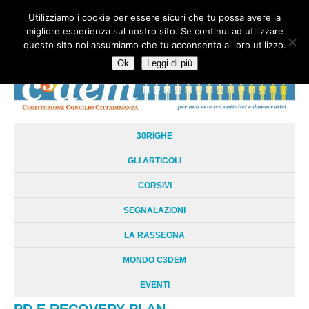
Utilizziamo i cookie per essere sicuri che tu possa avere la
HOME
CHI SIAMO
LA RETE
LE RADICI
DOCUMENTAZIONE
migliore esperienza sul nostro sito. Se continui ad utilizzare
AREE TEMATICHE
DOSSIER
FORUM
LINKS
LIBRI
NEWSLETTER
questo sito noi assumiamo che tu acconsenta al loro utilizzo.
CONTATTI
LOGIN
Ok
Leggi di più
30RIGHE
GLI ARTICOLI
CORSIVI
SEGNALAZIONI
LA RASSEGNA
MONDO C3DEM
EVENTI
PD E RECOVERY PLAN.