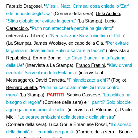
Fabrizio Dragosei
, “
Missili, Nato, Crimea: cosa chiede lo ‘Zar’
e le risposte degli Usa
” (Corriere della sera).
Uski Audino
,
“
Sfida globale per evitare la guerra
” (La Stampa).
Lucio
Caracciolo
, “
Putin non attaccherà perché ha già vinto
”
(intervista a Libero) e “
Neutralizzare Kiev l’obiettivo di Putin
”
(La Stampa).
James Woolsey
, ex capo della Cia, “
Per evitare
la guerra si deve aiutare Putin a salvare la faccia
” (intervista a
Repubblica).
Emma Bonino
, “
La Casa Bianca limita l’azione
della Ue
” (intervista a La Stampa).
Franco Frattini,
“
Kiev diventi
neutrale. Serve il modello Finlandia
” (intervista al
Messaggero).
David Carretta
, “
Finlandizzato a chi?
” (Foglio).
Bernard Guetta
, “
Putin ha calcolato male. Si trova contro il
muro
” (La Stampa).
PARTITI
:
Sabino Cassese
, “
La politica ha
bisogno di regole
” (Corriere della sera) e “
I partiti? Solo piccole
aggregazioni intorno al leader
” (intervista a Il Riformista). Paolo
Mieli, “
Le scarse ambizioni della destra e della sinistra
”
(Corriere della sera). Luca Gori e Emanuele Rossi, “
Il discorso
della dignità e il compito dei partiti
” (Corriere della sera – Buone