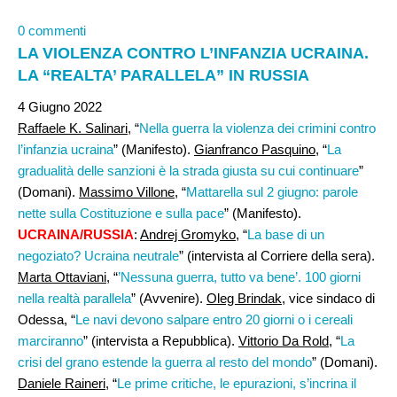
0 commenti
LA VIOLENZA CONTRO L’INFANZIA UCRAINA.
LA “REALTA’ PARALLELA” IN RUSSIA
4 Giugno 2022
Raffaele K. Salinari
, “
Nella guerra la violenza dei crimini contro
l’infanzia ucraina
” (Manifesto).
Gianfranco Pasquino
, “
La
gradualità delle sanzioni è la strada giusta su cui continuare
”
(Domani).
Massimo Villone
, “
Mattarella sul 2 giugno: parole
nette sulla Costituzione e sulla pace
” (Manifesto).
UCRAINA/RUSSIA
:
Andrej Gromyko
, “
La base di un
negoziato? Ucraina neutrale
” (intervista al Corriere della sera).
Marta Ottaviani
, “
’Nessuna guerra, tutto va bene’. 100 giorni
nella realtà parallela
” (Avvenire).
Oleg Brindak
, vice sindaco di
Odessa, “
Le navi devono salpare entro 20 giorni o i cereali
marciranno
” (intervista a Repubblica).
Vittorio Da Rold
, “
La
crisi del grano estende la guerra al resto del mondo
” (Domani).
Daniele Raineri
, “
Le prime critiche, le epurazioni, s’incrina il