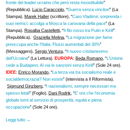
fronte del leader ucraino che però resta insostituibile
”
(Repubblica).
Lucio Caracciolo
, “
Guerra senza vincitori
” (La
Stampa).
Marek Halter
(scrittore), “
Caro Vladimir, sorprenda i
suoi nemici: accolga a Mosca la carovana della pace
” (La
Stampa).
Rosalba Castelletti
, “
Il filo rosso tra Putin e Kirill
”
(Repubblica).
Graziella Melina
, “
La migrazione per fame
preoccupa anche l’Italia. Flussi aumentati del 30%
”
(Messaggero).
Sergio Ventura
, “
Il nuovo cristianesimo
dell’Ucraina
” (La Lettura).
EUROPA
:
Beda Romano
, “
L’Unione
cede a Budapest. Al via le sanzioni senza Kirill
” (Sole 24 ore).
IDEE
:
Enrico Morando
, “
La terza via tra socialismo reale e
socialdemocrazia? Non esiste
” (intervista a Il Riformista).
Sigmund Ginzberg
, “
I nazionalismi, sempre necessari ma
spesso letali
” (Foglio).
Dani Rodrik
, “
E’ ora che l’economia
globale torni al servizio di prosperità, equità e piena
occupazione
” (Sole 24 ore).
Leggi tutto →