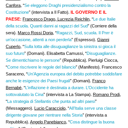
Canfora
, “
Se eleggono Draghi presidenzialismo contro la
Costituzione
” (intervista a Il Fatto).
IL GOVERNO E IL
PAESE:
Francesco Drago, Lucrezia Reichlin
, “
Le due Italie
della scuola. Quanti danni ai ragazzi del Sud
” (Corriere della
sera).
Marco Rossi Doria,
“
Ragazzi, Sud, scuola. Il Pnrr è
un’occasione, attenti a non perderla
” (Espresso).
Gianni
Cuperlo
, “
Sulla lotta alle disuguaglianze la sinistra si gioca il
suo futuro
” (Domani). Elisabetta Camussi, “
Disuguaglianze.
Se dimentichiamo le persone
” (Repubblica). Pierluigi Ciocca,
“
Come riscrivere le regole del bilancio
” (Manifesto). Francesco
Saraceno, “
Un’Agenzia europea del debito potrebbe soddisfare
anche le esigenze dei Paesi frugali
” (Domani).
Franco
Bernabé
, “
L’inflazione è destinata a durare. L’Occidente ha
sottovalutato la Cina
” (intervista a La Stampa).
Romano Prodi,
“
La strategia di Stellantis che punta ad altri paesi
”
(Messaggero).
Lucio Caracciolo
, “
All’Italia serve una classe
dirigente giovane per rientrare nella Storia
” (intervista a
Repubblica).
Angelo Panebianco
, “
Cosa distingue la buona