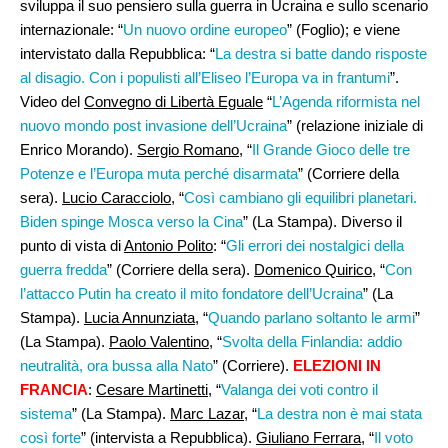
sviluppa il suo pensiero sulla guerra in Ucraina e sullo scenario
internazionale: “
Un nuovo ordine europeo
” (Foglio); e viene
intervistato dalla Repubblica: “
La destra si batte dando risposte
al disagio. Con i populisti all’Eliseo l’Europa va in frantumi
”.
Video del
Convegno di Libertà Eguale
“
L’Agenda riformista nel
nuovo mondo post invasione dell’Ucraina
” (relazione iniziale di
Enrico Morando).
Sergio Romano
, “
Il Grande Gioco delle tre
Potenze e l’Europa muta perché disarmata
” (Corriere della
sera).
Lucio Caracciolo
, “
Così cambiano gli equilibri planetari.
Biden spinge Mosca verso la Cina
” (La Stampa). Diverso il
punto di vista di
Antonio Polito
: “
Gli errori dei nostalgici della
guerra fredda
” (Corriere della sera).
Domenico Quirico
, “
Con
l’attacco Putin ha creato il mito fondatore dell’Ucraina
” (La
Stampa).
Lucia Annunziata
, “
Quando parlano soltanto le armi
”
(La Stampa).
Paolo Valentino
, “
Svolta della Finlandia: addio
neutralità, ora bussa alla Nato
” (Corriere).
ELEZIONI IN
FRANCIA
:
Cesare Martinetti
, “
Valanga dei voti contro il
sistema
” (La Stampa).
Marc Lazar
, “
La destra non è mai stata
così forte
” (intervista a Repubblica).
Giuliano Ferrara
, “
Il voto