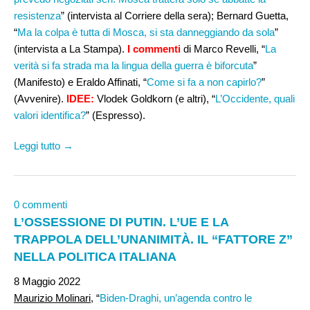
resistenza
” (intervista al Corriere della sera); Bernard Guetta,
“
Ma la colpa è tutta di Mosca, si sta danneggiando da sola
”
(intervista a La Stampa).
I commenti
di Marco Revelli, “
La
verità si fa strada ma la lingua della guerra è biforcuta
”
(Manifesto) e Eraldo Affinati, “
Come si fa a non capirlo?
”
(Avvenire).
IDEE:
Vlodek Goldkorn (e altri), “
L’Occidente, quali
valori identifica?
” (Espresso).
Leggi tutto →
0 commenti
L’OSSESSIONE DI PUTIN. L’UE E LA
TRAPPOLA DELL’UNANIMITÀ. IL “FATTORE Z”
NELLA POLITICA ITALIANA
8 Maggio 2022
Maurizio Molinari,
“
Biden-Draghi, un’agenda contro le