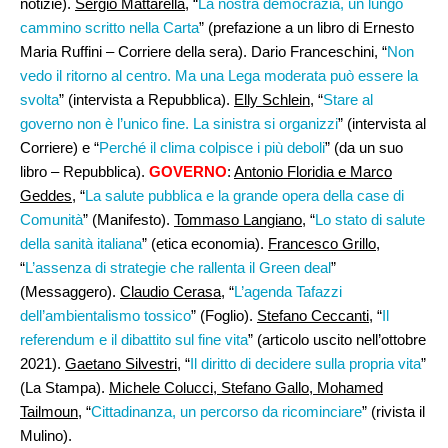
notizie).
Sergio Mattarella
, “
La nostra democrazia, un lungo
cammino scritto nella Carta
” (prefazione a un libro di Ernesto
Maria Ruffini – Corriere della sera). Dario Franceschini, “
Non
vedo il ritorno al centro. Ma una Lega moderata può essere la
svolta
” (intervista a Repubblica).
Elly Schlein
, “
Stare al
governo non è l’unico fine. La sinistra si organizzi
” (intervista al
Corriere) e “
Perché il clima colpisce i più deboli
” (da un suo
libro – Repubblica).
GOVERNO
:
Antonio Floridia e Marco
Geddes
, “
La salute pubblica e la grande opera della case di
Comunità
” (Manifesto).
Tommaso Langiano
, “
Lo stato di salute
della sanità italiana
” (etica economia).
Francesco Grillo
,
“
L’assenza di strategie che rallenta il Green deal
”
(Messaggero).
Claudio Cerasa
, “
L’agenda Tafazzi
dell’ambientalismo tossico
” (Foglio).
Stefano Ceccanti
, “
Il
referendum e il dibattito sul fine vita
” (articolo uscito nell’ottobre
2021).
Gaetano Silvestri
, “
Il diritto di decidere sulla propria vita
”
(La Stampa).
Michele Colucci, Stefano Gallo, Mohamed
Tailmoun
, “
Cittadinanza, un percorso da ricominciare
” (rivista il
Mulino).