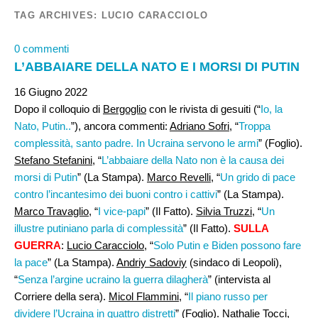
TAG ARCHIVES:
LUCIO CARACCIOLO
0 commenti
L’ABBAIARE DELLA NATO E I MORSI DI PUTIN
16 Giugno 2022
Dopo il colloquio di
Bergoglio
con le rivista di gesuiti (“
Io, la
Nato, Putin..
”), ancora commenti:
Adriano Sofri
, “
Troppa
complessità, santo padre. In Ucraina servono le armi
” (Foglio).
Stefano Stefanini
, “
L’abbaiare della Nato non è la causa dei
morsi di Putin
” (La Stampa).
Marco Revelli
, “
Un grido di pace
contro l’incantesimo dei buoni contro i cattivi
” (La Stampa).
Marco Travaglio
, “
I vice-papi
” (Il Fatto).
Silvia Truzzi
, “
Un
illustre putiniano parla di complessità
” (Il Fatto).
SULLA
GUERRA
:
Lucio Caracciolo
, “
Solo Putin e Biden possono fare
la pace
” (La Stampa).
Andriy Sadoviy
(sindaco di Leopoli),
“
Senza l’argine ucraino la guerra dilagherà
” (intervista al
Corriere della sera).
Micol Flammini
, “
Il piano russo per
dividere l’Ucraina in quattro distretti
” (Foglio).
Nathalie Tocci,