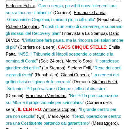
Federico Fubini
, “
Caro-energia, possibili nuovi interventi ma
senza toccare il bilancio
” (Corriere).
Emanuele Lauria
,
“
Giovannini e Cingolani, i ministri più in difficoltà
” (Repubblica).
Roberto Cingolani
, “
I costi di un anno di caro-energia superano
gli incassi del Recovery plan
” (intervista a La Stampa).
Dario
Di Vico
, “
L’inflazione farà paura, ma la rincorsa dei salari anche
di più
” (Corriere della sera).
CAOS CINQUE STELLE
:
Emilia
Patta
, “
M5S, il Tribunale di Napoli sospende lo statuto e la
nomina di Conte
” (Sole 24 ore).
Marcello Sorgi
, “
Il paradosso
giuridico dei grillini
” (La Stampa).
Stefano Folli,
“
Rese dei conti
e grandi rischi
” (Repubblica).
Gianni Cuperlo
, “
La nemesi dei
grillini divisi nel gioco delle correnti
” (Domani).
Stefano Feltri
,
“
Soltanto il Pd può salvare i Cinque stelle dal disastro
”
(Domani).
Francesco Verderami
, “
Nel Pd la preoccupazione
sul M5S e il proporzionale per svincolarsi
” (Corriere della
sera).
IL CENTRO
:
Antonella Coppari
, “
Il grande centro per
ora non decolla
” (Qn).
Mario Ajello
, “
Renzi, operazione centro:
ora una Costituente partendo dal garantismo
” (Messaggero).