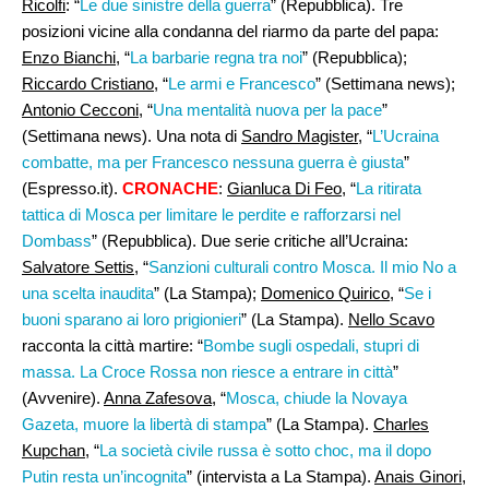
Ricolfi
: “
Le due sinistre della guerra
” (Repubblica). Tre
posizioni vicine alla condanna del riarmo da parte del papa:
Enzo Bianchi,
“
La barbarie regna tra noi
” (Repubblica);
Riccardo Cristiano
, “
Le armi e Francesco
” (Settimana news);
Antonio Cecconi
, “
Una mentalità nuova per la pace
”
(Settimana news). Una nota di
Sandro Magister
, “
L’Ucraina
combatte, ma per Francesco nessuna guerra è giusta
”
(Espresso.it).
CRONACHE
:
Gianluca Di Feo
, “
La ritirata
tattica di Mosca per limitare le perdite e rafforzarsi nel
Dombass
” (Repubblica). Due serie critiche all’Ucraina:
Salvatore Settis,
“
Sanzioni culturali contro Mosca. Il mio No a
una scelta inaudita
” (La Stampa);
Domenico Quirico
, “
Se i
buoni sparano ai loro prigionieri
” (La Stampa).
Nello Scavo
racconta la città martire: “
Bombe sugli ospedali, stupri di
massa. La Croce Rossa non riesce a entrare in città
”
(Avvenire).
Anna Zafesova,
“
Mosca, chiude la Novaya
Gazeta, muore la libertà di stampa
” (La Stampa).
Charles
Kupchan
, “
La società civile russa è sotto choc, ma il dopo
Putin resta un’incognita
” (intervista a La Stampa).
Anais Ginori
,