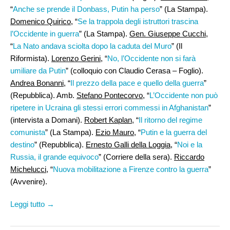
“
Anche se prende il Donbass, Putin ha perso
” (La Stampa).
Domenico Quirico
, “
Se la trappola degli istruttori trascina
l’Occidente in guerra
” (La Stampa).
Gen. Giuseppe Cucchi
,
“
La Nato andava sciolta dopo la caduta del Muro
” (Il
Riformista).
Lorenzo Gerini
, “
No, l’Occidente non si farà
umiliare da Putin
” (colloquio con Claudio Cerasa – Foglio).
Andrea Bonanni,
“
Il prezzo della pace e quello della guerra
”
(Repubblica). Amb.
Stefano Pontecorvo,
“
L’Occidente non può
ripetere in Ucraina gli stessi errori commessi in Afghanistan
”
(intervista a Domani).
Robert Kaplan
, “
Il ritorno del regime
comunista
” (La Stampa).
Ezio Mauro
, “
Putin e la guerra del
destino
” (Repubblica).
Ernesto Galli della Loggia
, “
Noi e la
Russia, il grande equivoco
” (Corriere della sera).
Riccardo
Michelucci,
“
Nuova mobilitazione a Firenze contro la guerra
”
(Avvenire).
Leggi tutto →