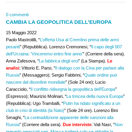
0 commenti
CAMBIA LA GEOPOLITICA DELL’EUROPA
15 Maggio 2022
Paolo Mastrolilli, “
L’offerta Usa al Cremlino prima delle armi
pesanti
” (Repubblica). Lorenzo Cremonesi, “
Il capo degli 007
dell’Ucraina: ‘Vinceremo entro fine anno’
” (Corriere della sera).
Anna Zafesova, “
La fabbrica degli eroi
” (La Stampa).
Le
analisi
: Vittorio E. Parsi, “
Il dialogo con la Cina per parlare alla
Russia
” (Messaggero); Sergio Fabbrini, “
Quale ordine può
nascere dal disordine mondiale
” (Sole 24 ore); Lucio
Caracciolo, “
Il conflitto ridisegna la geopolitica dell’Europa
”
(Espresso); Maurizio Molinari, “
La trincea della nuova Europa
”
(Repubblica); Ugo Tramballi, “
Putin ha ridato significato a un
club in crisi di identità (la Nato)
” (Sole 24 ore). Lorenzo Bini
Smaghi, “
La contraddizione apparente delle sanzioni alla
Russia
” (Corriere della sera).
Due interviste
: Vali Nasr, “
Non
prevedo negoziati seri. Mosca tratterà solo se abbatte la