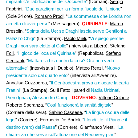
migranti c’è l’abdicazione dell’Occidente
” (Domani).
Sergio
Fabbrini,
“
Due paradigmi per la riforma fiscale dell’Unione
”
(Sole 24 ore).
Romano Prodi
, “
La scommessa che Londra non
accetta di aver perso
” (Messaggero).
QUIRINALE
:
Marco
Bresolin
, “
Spinta della Ue: se Draghi lascia serve Gentiloni a
Palazzo Chigi
” (La Stampa).
Paolo Mieli
, “
Vi spiego perché
Draghi non sarà eletto al Colle
” (intervista a Libero).
Stefano
Folli
, “
Il gioco dell’oca del Quirinale
” (Repubblica).
Stefano
Ceccanti
, “
Mattarella bis contro la crisi? Ora non vedo
alternative
” (intervista a Il Dubbio).
Matteo Renzi
, “
Nuovo
presidente solo dal quarto voto
” (intervista all’Avvenire).
Annalisa Cuzzocrea
, “
Il Centrodestra prova a giocare la carta
Frattini
” (La Stampa). Su Il Fatto i pareri di
Nadia Urbinati
,
Piero Ignazi
,
Alessandro Campi
.
GOVERNO:
Vittorio Colao e
Roberto Speranza
, “
Così funzionerà la sanità digitale
”
(Corriere della sera).
Sabino Cassese
, “
La lingua oscura delle
leggi
” (Corriere).
Ferruccio De Bortoli
, “
I fondi Ue, il Piano e il
destino (vero) del Paese
” (Corriere). Gianfranco Viesti, “
La
chiarezza che serve sull’attuazione del Recovery plan
”