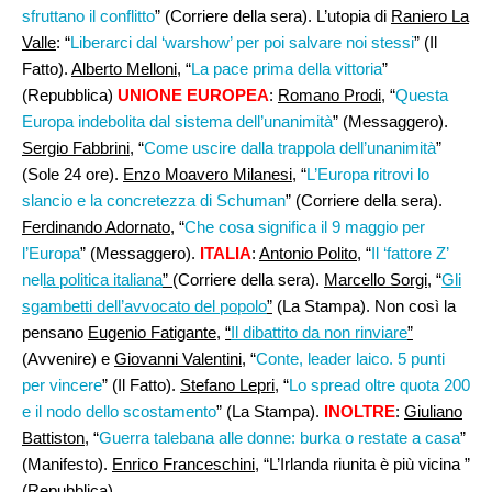
sfruttano il conflitto
” (Corriere della sera). L’utopia di
Raniero La
Valle
: “
Liberarci dal ‘warshow’ per poi salvare noi stessi
” (Il
Fatto).
Alberto Melloni
, “
La pace prima della vittoria
”
(Repubblica)
UNIONE EUROPEA
:
Romano Prodi,
“
Questa
Europa indebolita dal sistema dell’unanimità
” (Messaggero).
Sergio Fabbrini
, “
Come uscire dalla trappola dell’unanimità
”
(Sole 24 ore).
Enzo Moavero Milanesi
, “
L’Europa ritrovi lo
slancio e la concretezza di Schuman
” (Corriere della sera).
Ferdinando Adornato
, “
Che cosa significa il 9 maggio per
l’Europa
” (Messaggero).
ITALIA
:
Antonio Polito
, “
Il ‘fattore Z’
nel
la politica italiana
”
(Corriere della sera).
Marcello Sorgi,
“
Gli
sgambetti dell’avvocato del popolo
”
(La Stampa). Non così la
pensano
Eugenio Fatigante
,
“
Il dibattito da non rinviare
”
(Avvenire) e
Giovanni Valentini
, “
Conte, leader laico. 5 punti
per vincere
” (Il Fatto).
Stefano Lepri
, “
Lo spread oltre quota 200
e il nodo dello scostamento
” (La Stampa).
INOLTRE
:
Giuliano
Battiston
, “
Guerra talebana alle donne: burka o restate a casa
”
(Manifesto).
Enrico Franceschini
, “L’Irlanda riunita è più vicina ”
(Repubblica).