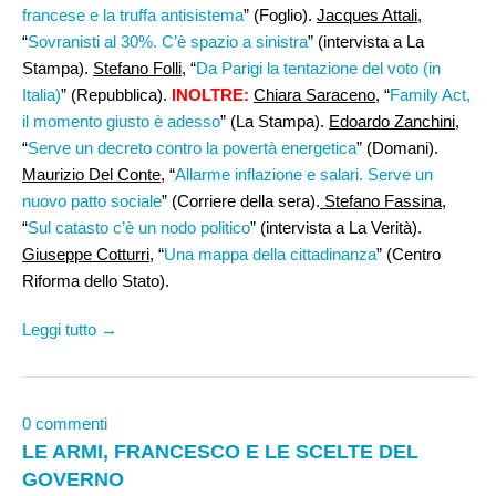
francese e la truffa antisistema
” (Foglio).
Jacques Attali
,
“
Sovranisti al 30%. C’è spazio a sinistra
” (intervista a La
Stampa).
Stefano Folli
, “
Da Parigi la tentazione del voto (in
Italia)
” (Repubblica).
INOLTRE:
Chiara Saraceno
, “
Family Act,
il momento giusto è adesso
” (La Stampa).
Edoardo Zanchini
,
“
Serve un decreto contro la povertà energetica
” (Domani).
Maurizio Del Conte
, “
Allarme inflazione e salari. Serve un
nuovo patto sociale
” (Corriere della sera).
Stefano Fassina,
“
Sul catasto c’è un nodo politico
” (intervista a La Verità).
Giuseppe Cotturri
, “
Una mappa della cittadinanza
” (Centro
Riforma dello Stato).
Leggi tutto →
0 commenti
LE ARMI, FRANCESCO E LE SCELTE DEL
GOVERNO