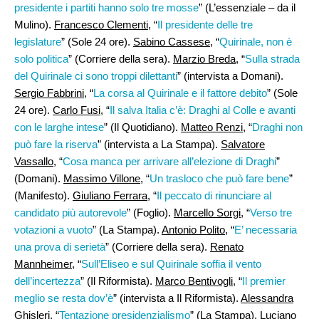
presidente i partiti hanno solo tre mosse
” (L’essenziale – da il
Mulino).
Francesco Clementi
, “
Il presidente delle tre
legislature
” (Sole 24 ore).
Sabino Cassese
, “
Quirinale, non è
solo politica
” (Corriere della sera).
Marzio Breda
, “
Sulla strada
del Quirinale ci sono troppi dilettanti
” (intervista a Domani).
Sergio Fabbrini,
“
La corsa al Quirinale e il fattore debito
” (Sole
24 ore).
Carlo Fusi
, “
Il salva Italia c’è: Draghi al Colle e avanti
con le larghe intese
” (Il Quotidiano).
Matteo Renzi,
“
Draghi non
può fare la riserva
” (intervista a La Stampa).
Salvatore
Vassallo
, “
Cosa manca per arrivare all’elezione di Draghi
”
(Domani).
Massimo Villone
, “
Un trasloco che può fare bene
”
(Manifesto).
Giuliano Ferrara
, “
Il peccato di rinunciare al
candidato più autorevole
” (Foglio).
Marcello Sorgi
, “
Verso tre
votazioni a vuoto
” (La Stampa).
Antonio Polito
, “
E’ necessaria
una prova di serietà
” (Corriere della sera).
Renato
Mannheimer
, “
Sull’Eliseo e sul Quirinale soffia il vento
dell’incertezza
” (Il Riformista).
Marco Bentivogli,
“
Il premier
meglio se resta dov’è
” (intervista a Il Riformista).
Alessandra
Ghisleri,
“
Tentazione presidenzialismo
” (La Stampa).
Luciano