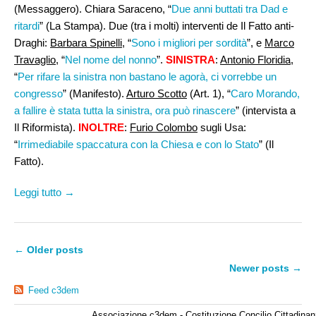
(Messaggero). Chiara Saraceno, “
Due anni buttati tra Dad e
ritardi
” (La Stampa). Due (tra i molti) interventi de Il Fatto anti-
Draghi:
Barbara Spinelli
, “
Sono i migliori per sordità
”, e
Marco
Travaglio
, “
Nel nome del nonno
”.
SINISTRA
:
Antonio Floridia
,
“
Per rifare la sinistra non bastano le agorà, ci vorrebbe un
congresso
” (Manifesto).
Arturo Scotto
(Art. 1), “
Caro Morando,
a fallire è stata tutta la sinistra, ora può rinascere
” (intervista a
Il Riformista).
INOLTRE
:
Furio Colombo
sugli Usa:
“
Irrimediabile spaccatura con la Chiesa e con lo Stato
” (Il
Fatto).
Leggi tutto →
←
Older posts
Newer posts
→
Feed c3dem
Associazione c3dem - Costituzione Concilio Cittadinan