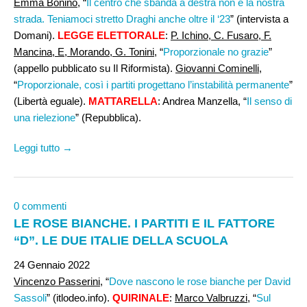
Emma Bonino
, “
Il centro che sbanda a destra non è la nostra
strada. Teniamoci stretto Draghi anche oltre il ‘23
” (intervista a
Domani).
LEGGE ELETTORALE
:
P. Ichino, C. Fusaro, F.
Mancina, E, Morando, G. Tonini
, “
Proporzionale no grazie
”
(appello pubblicato su Il Riformista).
Giovanni Cominelli
,
“
Proporzionale, così i partiti progettano l’instabilità permanente
”
(Libertà eguale).
MATTARELLA
: Andrea Manzella, “
Il senso di
una rielezione
” (Repubblica).
Leggi tutto →
0 commenti
LE ROSE BIANCHE. I PARTITI E IL FATTORE
“D”. LE DUE ITALIE DELLA SCUOLA
24 Gennaio 2022
Vincenzo Passerini,
“
Dove nascono le rose bianche per David
Sassoli
” (itlodeo.info).
QUIRINALE
:
Marco Valbruzzi
, “
Sul