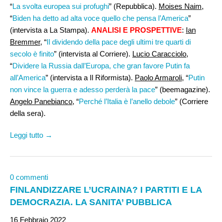
“
La svolta europea sui profughi
” (Repubblica).
Moises Naim
,
“
Biden ha detto ad alta voce quello che pensa l’America
”
(intervista a La Stampa).
ANALISI E PROSPETTIVE
:
Ian
Bremmer,
“
Il dividendo della pace degli ultimi tre quarti di
secolo è finito
” (intervista al Corriere).
Lucio Caracciolo
,
“
Dividere la Russia dall’Europa, che gran favore Putin fa
all’America
” (intervista a Il Riformista).
Paolo Armaroli
, “
Putin
non vince la guerra e adesso perderà la pace
” (beemagazine).
Angelo Panebianco
, “
Perché l’Italia è l’anello debole
” (Corriere
della sera).
Leggi tutto →
0 commenti
FINLANDIZZARE L’UCRAINA? I PARTITI E LA
DEMOCRAZIA. LA SANITA’ PUBBLICA
16 Febbraio 2022