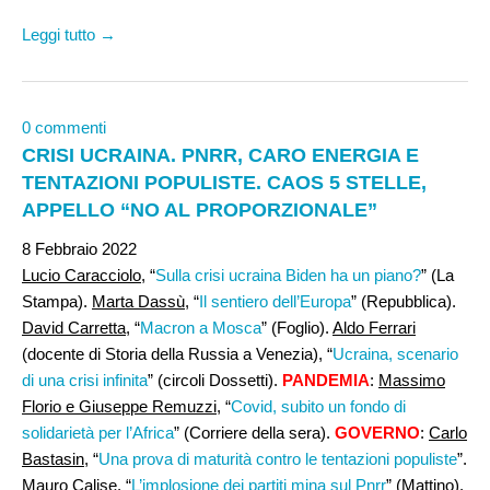
Leggi tutto →
0 commenti
CRISI UCRAINA. PNRR, CARO ENERGIA E
TENTAZIONI POPULISTE. CAOS 5 STELLE,
APPELLO “NO AL PROPORZIONALE”
8 Febbraio 2022
Lucio Caracciolo
, “
Sulla crisi ucraina Biden ha un piano?
” (La
Stampa).
Marta Dassù
, “
Il sentiero dell’Europa
” (Repubblica).
David Carretta
, “
Macron a Mosca
” (Foglio).
Aldo Ferrari
(docente di Storia della Russia a Venezia), “
Ucraina, scenario
di una crisi infinita
” (circoli Dossetti).
PANDEMIA
:
Massimo
Florio e Giuseppe Remuzzi
, “
Covid, subito un fondo di
solidarietà per l’Africa
” (Corriere della sera).
GOVERNO
:
Carlo
Bastasin
, “
Una prova di maturità contro le tentazioni populiste
”.
Mauro Calise
, “
L’implosione dei partiti mina sul Pnrr
” (Mattino).