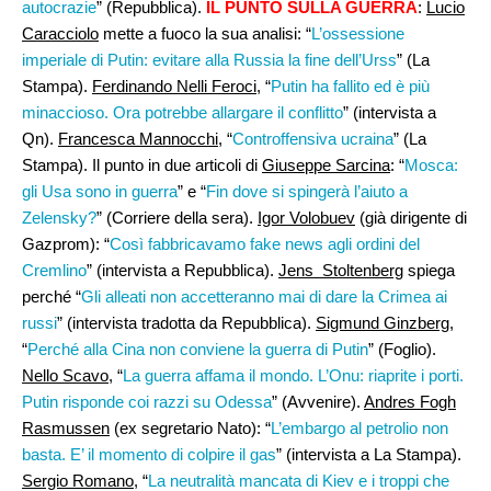
autocrazie
” (Repubblica).
IL PUNTO SULLA GUERRA
:
Lucio
Caracciolo
mette a fuoco la sua analisi: “
L’ossessione
imperiale di Putin: evitare alla Russia la fine dell’Urss
” (La
Stampa).
Ferdinando Nelli Feroci
, “
Putin ha fallito ed è più
minaccioso. Ora potrebbe allargare il conflitto
” (intervista a
Qn).
Francesca Mannocchi
, “
Controffensiva ucraina
” (La
Stampa). Il punto in due articoli di
Giuseppe Sarcina
: “
Mosca:
gli Usa sono in guerra
” e “
Fin dove si spingerà l’aiuto a
Zelensky?
” (Corriere della sera).
Igor Volobuev
(già dirigente di
Gazprom): “
Così fabbricavamo fake news agli ordini del
Cremlino
” (intervista a Repubblica).
Jens Stoltenberg
spiega
perché “
Gli alleati non accetteranno mai di dare la Crimea ai
russi
” (intervista tradotta da Repubblica).
Sigmund Ginzberg
,
“
Perché alla Cina non conviene la guerra di Putin
” (Foglio).
Nello Scavo
, “
La guerra affama il mondo. L’Onu: riaprite i porti.
Putin risponde coi razzi su Odessa
” (Avvenire).
Andres Fogh
Rasmussen
(ex segretario Nato): “
L’embargo al petrolio non
basta. E’ il momento di colpire il gas
” (intervista a La Stampa).
Sergio Romano
, “
La neutralità mancata di Kiev e i troppi che