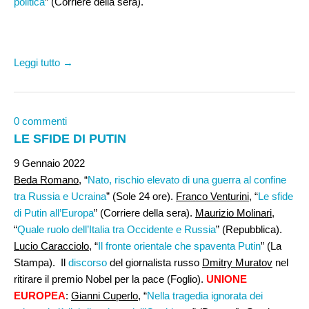
politica
” (Corriere della sera).
Leggi tutto →
0 commenti
LE SFIDE DI PUTIN
9 Gennaio 2022
Beda Romano
, “
Nato, rischio elevato di una guerra al confine
tra Russia e Ucraina
” (Sole 24 ore).
Franco Venturini
, “
Le sfide
di Putin all’Europa
” (Corriere della sera).
Maurizio Molinari
,
“
Quale ruolo dell’Italia tra Occidente e Russia
” (Repubblica).
Lucio Caracciolo
, “
Il fronte orientale che spaventa Putin
” (La
Stampa). Il
discorso
del giornalista russo
Dmitry Muratov
nel
ritirare il premio Nobel per la pace (Foglio).
UNIONE
EUROPEA
:
Gianni Cuperlo
, “
Nella tragedia ignorata dei