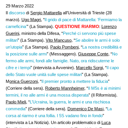
29 Marzo 2022
Il
discorso
di
Sergio Mattarella
all’Università di Trieste (28
marzo).
Ugo Magri
, “
Il grido di pace di Mattarella: ‘Fermiamo la
carneficina’
” (La Stampa).
QUESTIONE RIARMO
:
Lorenzo
Guerini
, ministro della Difesa, “
Perché ci servono più spese
militari
” (La Stampa).
Vito Mancuso,
“
Se abolire le armi è solo
un’utopia
” (La Stampa).
Paolo Pombeni,
“
La nostra credibilità e
la posizione sulle armi
” (Messaggero).
Giuseppe Conte
, “
No
fermo alle armi, fondi alle famiglie. Nato, ora ridiscuterne le
cifre e i tempi
” (intervista a Avvenire).
Marcello Sorgi
, “
Il capo
dello Stato vuole unità sulle spese militari
” (La Stampa).
M
onica Guerzoni
, “
Il premier pronto a mettere la fiducia
”
(Corriere della sera).
Roberto Mannheimer
, “
Il M5s è ai minimi
termini, il no alle armi è una mossa disperata
” (Il Riformista).
Paolo Mieli
, “
L’Ucraina, la guerra, le armi e una rischiosa
commedia
” (Corriere della sera).
Domenico De Masi
, “
La
corsa al riarmo è una follia. I 5S vadano fino in fondo
”
(intervista a La Notizia). Un articolo problematico di
Luca