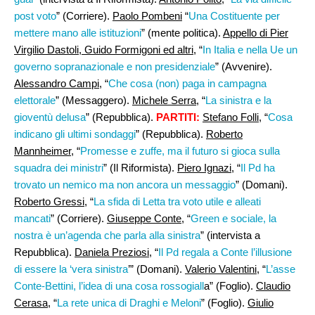
post voto
” (Corriere).
Paolo Pombeni
“
Una Costituente per
mettere mano alle istituzioni
” (mente politica).
Appello di Pier
Virgilio Dastoli, Guido Formigoni ed altri,
“
In Italia e nella Ue un
governo sopranazionale e non presidenziale
” (Avvenire).
Alessandro Campi
, “
Che cosa (non) paga in campagna
elettorale
” (Messaggero).
Michele Serra
, “
La sinistra e la
gioventù delusa
” (Repubblica).
PARTITI:
Stefano Folli,
“
Cosa
indicano gli ultimi sondaggi
” (Repubblica).
Roberto
Mannheimer,
“
Promesse e zuffe, ma il futuro si gioca sulla
squadra dei ministri
” (Il Riformista).
Piero Ignazi
, “
Il Pd ha
trovato un nemico ma non ancora un messaggio
” (Domani).
Roberto Gressi
, “
La sfida di Letta tra voto utile e alleati
mancati
” (Corriere).
Giuseppe Conte
, “
Green e sociale, la
nostra è un’agenda che parla alla sinistra
” (intervista a
Repubblica).
Daniela Preziosi,
“
Il Pd regala a Conte l’illusione
di essere la ‘vera sinistra
’” (Domani).
Valerio Valentini
, “
L’asse
Conte-Bettini, l’idea di una cosa rossogiall
a” (Foglio).
Claudio
Cerasa,
“
La rete unica di Draghi e Meloni
” (Foglio).
Giulio