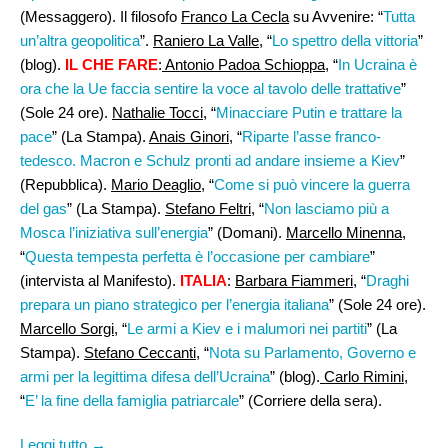
(Messaggero). Il filosofo
Franco La Cecla
su Avvenire: “
Tutta
un’altra geopolitica
”.
Raniero La Valle
, “
Lo spettro della vittoria
”
(blog).
IL CHE FARE
:
Antonio Padoa Schioppa
, “
In Ucraina è
ora che la Ue faccia sentire la voce al tavolo delle trattative
”
(Sole 24 ore).
Nathalie Tocci
, “
Minacciare Putin e trattare la
pace
” (La Stampa).
Anais Ginori
, “
Riparte l’asse franco-
tedesco. Macron e Schulz pronti ad andare insieme a Kiev
”
(Repubblica).
Mario Deaglio
, “
Come si può vincere la guerra
del gas
” (La Stampa).
Stefano Feltri,
“
Non lasciamo più a
Mosca l’iniziativa sull’energia
” (Domani).
Marcello Minenna
,
“
Questa tempesta perfetta è l’occasione per cambiare
”
(intervista al Manifesto).
ITALIA
:
Barbara Fiammeri,
“
Draghi
prepara un piano strategico per l’energia italiana
” (Sole 24 ore).
Marcello Sorgi
, “
Le armi a Kiev e i malumori nei partiti
” (La
Stampa).
Stefano Ceccanti
, “
Nota su Parlamento, Governo e
armi per la legittima difesa dell’Ucraina
” (blog).
Carlo Rimini
,
“
E’ la fine della famiglia patriarcale
” (Corriere della sera).
Leggi tutto →