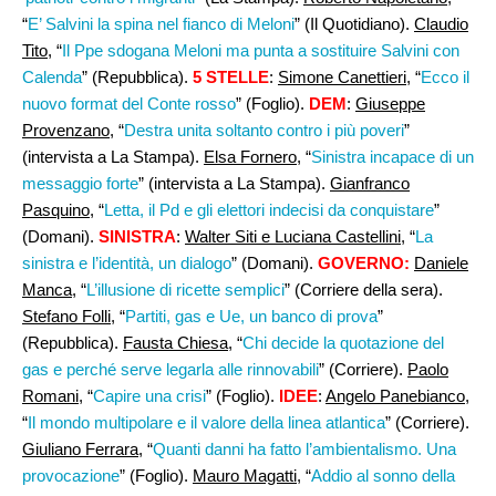
“
E’ Salvini la spina nel fianco di Meloni
” (Il Quotidiano).
Claudio
Tito
, “
Il Ppe sdogana Meloni ma punta a sostituire Salvini con
Calenda
” (Repubblica).
5 STELLE
:
Simone Canettieri
, “
Ecco il
nuovo format del Conte rosso
” (Foglio).
DEM
:
Giuseppe
Provenzano
, “
Destra unita soltanto contro i più poveri
”
(intervista a La Stampa).
Elsa Fornero
, “
Sinistra incapace di un
messaggio forte
” (intervista a La Stampa).
Gianfranco
Pasquino
, “
Letta, il Pd e gli elettori indecisi da conquistare
”
(Domani).
SINISTRA
:
Walter Siti e Luciana Castellini
, “
La
sinistra e l’identità, un dialogo
” (Domani).
GOVERNO:
Daniele
Manca,
“
L’illusione di ricette semplici
” (Corriere della sera).
Stefano Folli
, “
Partiti, gas e Ue, un banco di prova
”
(Repubblica).
Fausta Chiesa
, “
Chi decide la quotazione del
gas e perché serve legarla alle rinnovabili
” (Corriere).
Paolo
Romani
, “
Capire una crisi
” (Foglio).
IDEE
:
Angelo Panebianco
,
“
Il mondo multipolare e il valore della linea atlantica
” (Corriere).
Giuliano Ferrara,
“
Quanti danni ha fatto l’ambientalismo. Una
provocazione
” (Foglio).
Mauro Magatti,
“
Addio al sonno della