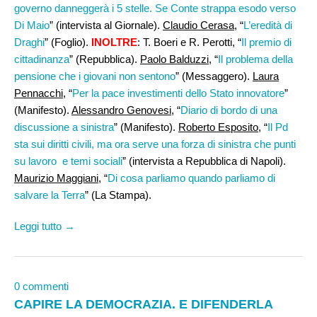
governo danneggerà i 5 stelle. Se Conte strappa esodo verso
Di Maio
” (intervista al Giornale).
Claudio Cerasa
, “
L’eredità di
Draghi
” (Foglio).
INOLTRE
: T. Boeri e R. Perotti, “
Il premio di
cittadinanza
” (Repubblica).
Paolo Balduzzi
, “
Il problema della
pensione che i giovani non sentono
” (Messaggero).
Laura
Pennacchi,
“
Per la pace investimenti dello Stato innovatore
”
(Manifesto).
Alessandro Genovesi
, “
Diario di bordo di una
discussione a sinistra
” (Manifesto).
Roberto Esposito
, “
Il Pd
sta sui diritti civili, ma ora serve una forza di sinistra che punti
su lavoro e temi sociali
” (intervista a Repubblica di Napoli).
Maurizio Maggiani,
“
Di cosa parliamo quando parliamo di
salvare la Terra
” (La Stampa).
Leggi tutto →
0 commenti
CAPIRE LA DEMOCRAZIA. E DIFENDERLA