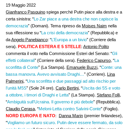
19 Maggio 2022
Gianfranco Pasquino
spiega perché Putin piace alla destra e a
certa sinistra: “
Lo Zar piace a una destra che non capisce la
democrazia
” (Domani). Tema ripreso da
Moises Naim
nella
sua riflessione su “
La crisi della democrazia
” (Repubblica) e
da
Angelo Panebianco
: “
L’Europa a un bivio
” (Corriere della
sera).
POLITICA ESTERA E 5 STELLE
:
Antonio Polito
commenta il voto nella Commissione Esteri del Senato: “
Gli
effetti collaterali
” (Corriere della sera).
Federico Capurso
, “
La
sconfitta di Conte
” (La Stampa).
Emanuele Buzzi
, “
Conte: una
bassa manovra. Avevo avvisato Draghi…
” (Corriere).
Lina
Palmerini,
“
Una sconfitta e due passaggi ad alto rischio per
l’unità M5S
” (Sole 24 ore).
Carlo Bertini
, “
Uscita dei 5S e voto
a ottobre, i timori di Draghi e Letta
” (La Stampa).
Stefano Folli
,
“
Ambiguità sull’Ucraina. Il governo è più debole
” (Repubblica).
Claudio Cerasa
, “
Meloni-Letta contro Salvini-Conte
” (Foglio).
NORD EUROPA E NATO
:
Danna Marin
(premier finlandese),
“
Vogliamo un futuro sicuro. Putin deve essere fermato, da solo