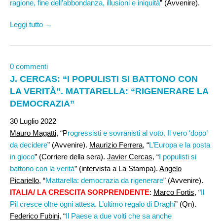
ragione, fine dell’abbondanza, illusioni e iniquità
” (Avvenire).
Leggi tutto →
0 commenti
J. CERCAS: “I POPULISTI SI BATTONO CON
LA VERITÀ”. MATTARELLA: “RIGENERARE LA
DEMOCRAZIA”
30 Luglio 2022
Mauro Magatti
, “P
rogressisti e sovranisti al voto. Il vero ‘dopo’
da decidere
” (Avvenire).
Maurizio Ferrera
, “
L’Europa e la posta
in gioco
” (Corriere della sera).
Javier Cercas,
“
I populisti si
battono con la verità
” (intervista a La Stampa).
Angelo
Picariello
, “
Mattarella: democrazia da rigenerare
” (Avvenire).
ITALIA/ LA CRESCITA SORPRENDENTE
:
Marco Fortis
, “
Il
Pil cresce oltre ogni attesa. L’ultimo regalo di Draghi
” (Qn).
Federico Fubini,
“
Il Paese a due volti che sa anche