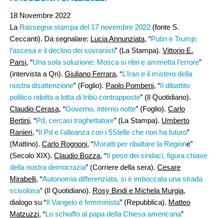
18 Novembre 2022
La
Rassegna stampa del 17 novembre 2022
(fonte S.
Ceccanti). Da segnalare:
Lucia Annunziata
, “
Putin e Trump:
l’ascesa e il declino dei sovranisti
” (La Stampa).
Vittorio E.
Parsi,
“
Una sola soluzione: Mosca si ritiri e ammetta l’errore
”
(intervista a Qn).
Giuliano Ferrara
, “
L’Iran e il mistero della
nostra disattenzione
” (Foglio).
Paolo Pombeni
, “
Il dibattito
politico ridotto a lotta di tribù contrapposte
” (Il Quotidiano).
Claudio Cerasa
, “
Governo, interno notte
” (Foglio).
Carlo
Bertini,
“
Pd, cercasi traghettatore
” (La Stampa).
Umberto
Ranieri
, “
Il Pd e l’alleanza con i 5Stelle che non ha futuro
”
(Mattino).
Carlo Rognoni
, “
Moratti per ribaltare la Region
e”
(Secolo XIX).
Claudio Bozza
, “
Il peso dei sindaci, figura chiave
della nostra democrazia
” (Corriere della sera).
Cesare
Mirabelli,
“
Autonomia differenziata, si è imboccata una strada
scivolosa
” (Il Quotidiano).
Rosy Bindi e Michela Murgia
,
dialogo su “
Il Vangelo è femminista
” (Repubblica).
Matteo
Matzuzzi,
“
Lo schiaffo al papa della Chiesa americana
”