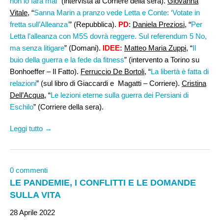
non lo farà mai
” (intervista al Corriere della sera).
Giovanna
Vitale
, “
Sanna Marin a pranzo vede Letta e Conte: ‘Votate in
fretta sull’Alleanza’
” (Repubblica).
PD
:
Daniela Preziosi
, “
Per
Letta l’alleanza con M5S dovrà reggere. Sul referendum 5 No,
ma senza litigare
” (Domani).
IDEE:
Matteo Maria Zuppi
, “
Il
buio della guerra e la fede da fitness
” (intervento a Torino su
Bonhoeffer – Il Fatto).
Ferruccio De Bortoli
, “
La libertà è fatta di
relazioni
” (sul libro di Giaccardi e Magatti – Corriere).
Cristina
Dell’Acqua
, “
Le lezioni eterne sulla guerra dei Persiani di
Eschilo
” (Corriere della sera).
Leggi tutto →
0 commenti
LE PANDEMIE, I CONFLITTI E LE DOMANDE
SULLA VITA
28 Aprile 2022