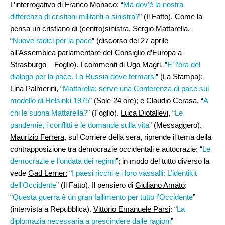
L’interrogativo di
Franco Monaco
: “
Ma dov’è la nostra
differenza di cristiani militanti a sinistra?
” (Il Fatto). Come la
pensa un cristiano di (centro)sinistra,
Sergio Mattarella
,
“
Nuove radici per la pace
” (discorso del 27 aprile
all’Assemblea parlamentare del Consiglio d’Europa a
Strasburgo – Foglio). I commenti di
Ugo Magri
, ”
E’ l’ora del
dialogo per la pace. La Russia deve fermarsi
” (La Stampa);
Lina Palmerini
, “
Mattarella: serve una Conferenza di pace sul
modello di Helsinki 1975
” (Sole 24 ore); e
Claudio Cerasa
, “
A
chi le suona Mattarella?
” (Foglio).
Luca Diotallevi
, “
Le
pandemie, i conflitti e le domande sulla vita
” (Messaggero).
Maurizio Ferrera
, sul Corriere della sera, riprende il tema della
contrapposizione tra democrazie occidentali e autocrazie: “
Le
democrazie e l’ondata dei regimi
”; in modo del tutto diverso la
vede
Gad Lerner:
“
I paesi ricchi e i loro vassalli: L’identikit
dell’Occidente
” (Il Fatto). Il pensiero di
Giuliano Amato
:
“
Questa guerra è un gran fallimento per tutto l’Occidente
”
(intervista a Repubblica).
Vittorio Emanuele Parsi
: “
La
diplomazia necessaria a prescindere dalle ragioni
”