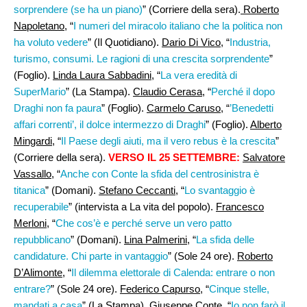
sorprendere (se ha un piano)
” (Corriere della sera).
Roberto
Napoletano
, “
I numeri del miracolo italiano che la politica non
ha voluto vedere
” (Il Quotidiano).
Dario Di Vico
, “
Industria,
turismo, consumi. Le ragioni di una crescita sorprendente
”
(Foglio).
Linda Laura Sabbadini
, “
La vera eredità di
SuperMario
” (La Stampa).
Claudio Cerasa,
“
Perché il dopo
Draghi non fa paura
” (Foglio).
Carmelo Caruso
, “
’Benedetti
affari correnti’, il dolce intermezzo di Draghi
” (Foglio).
Alberto
Mingardi
, “
Il Paese degli aiuti, ma il vero rebus è la crescita
”
(Corriere della sera).
VERSO IL 25 SETTEMBRE:
Salvatore
Vassallo
, “
Anche con Conte la sfida del centrosinistra è
titanica
” (Domani).
Stefano Ceccanti
, “
Lo svantaggio è
recuperabile
” (intervista a La vita del popolo).
Francesco
Merloni
, “
Che cos’è e perché serve un vero patto
repubblicano
” (Domani).
Lina Palmerini
, “
La sfida delle
candidature. Chi parte in vantaggio
” (Sole 24 ore).
Roberto
D’Alimonte
, “
Il dilemma elettorale di Calenda: entrare o non
entrare?
” (Sole 24 ore).
Federico Capurso
, “
Cinque stelle,
mandati a casa
” (La Stampa).
Giuseppe Conte
, “
Io non farò il