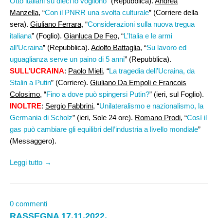
Otto italiani su dieci lo vogliono
” (Repubblica).
Andrea
Manzella
, “
Con il PNRR una svolta culturale
” (Corriere della
sera).
Giuliano Ferrara
, “
Considerazioni sulla nuova tregua
italiana
” (Foglio).
Gianluca De Feo
, “
L’Italia e le armi
all’Ucraina
” (Repubblica).
Adolfo Battaglia
, “
Su lavoro ed
uguaglianza serve un paino di 5 anni
” (Repubblica).
SULL’UCRAINA
:
Paolo Mieli
, “
La tragedia dell’Ucraina, da
Stalin a Putin
” (Corriere).
Giuliano Da Empoli e Francois
Colosimo
, “
Fino a dove può spingersi Putin?
” (ieri, sul Foglio).
INOLTRE
:
Sergio Fabbrini
, “
Unilateralismo e nazionalismo, la
Germania di Scholz
” (ieri, Sole 24 ore).
Romano Prodi
, “
Così il
gas può cambiare gli equilibri dell’industria a livello mondiale
”
(Messaggero).
Leggi tutto →
0 commenti
RASSEGNA 17.11.2022.