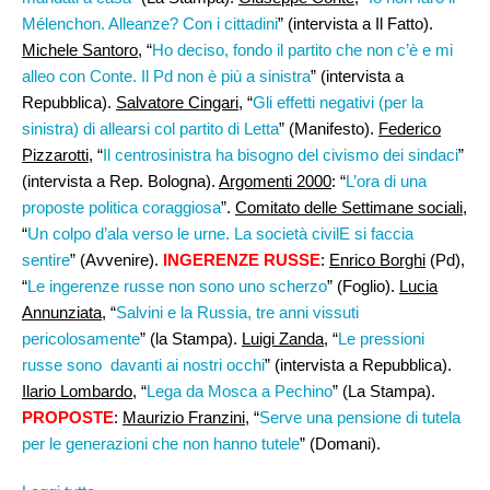
Mélenchon. Alleanze? Con i cittadini
” (intervista a Il Fatto).
Michele Santoro
, “
Ho deciso, fondo il partito che non c’è e mi
alleo con Conte. Il Pd non è più a sinistra
” (intervista a
Repubblica).
Salvatore Cingari
, “
Gli effetti negativi (per la
sinistra) di allearsi col partito di Letta
” (Manifesto).
Federico
Pizzarotti
, “
Il centrosinistra ha bisogno del civismo dei sindaci
”
(intervista a Rep. Bologna).
Argomenti 2000
: “
L’ora di una
proposte politica coraggiosa
”.
Comitato delle Settimane sociali
,
“
Un colpo d’ala verso le urne. La società civilE si faccia
sentire
” (Avvenire).
INGERENZE RUSSE
:
Enrico Borghi
(Pd),
“
Le ingerenze russe non sono uno scherzo
” (Foglio).
Lucia
Annunziata
, “
Salvini e la Russia, tre anni vissuti
pericolosamente
” (la Stampa).
Luigi Zanda
, “
Le pressioni
russe sono davanti ai nostri occhi
” (intervista a Repubblica).
Ilario Lombardo
, “
Lega da Mosca a Pechino
” (La Stampa).
PROPOSTE
:
Maurizio Franzini,
“
Serve una pensione di tutela
per le generazioni che non hanno tutele
” (Domani).