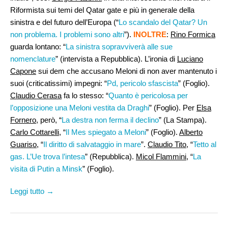
Riformista sui temi del Qatar gate e più in generale della
sinistra e del futuro dell’Europa (“
Lo scandalo del Qatar? Un
non problema. I problemi sono altri
”).
INOLTRE
:
Rino Formica
guarda lontano: “
La sinistra sopravviverà alle sue
nomenclature
” (intervista a Repubblica). L’ironia di
Luciano
Capone
sui dem che accusano Meloni di non aver mantenuto i
suoi (criticatissimi) impegni: “
Pd, pericolo sfascista
” (Foglio).
Claudio Cerasa
fa lo stesso: “
Quanto è pericolosa per
l’opposizione una Meloni vestita da Draghi
” (Foglio). Per
Elsa
Fornero
, però, “
La destra non ferma il declino
” (La Stampa).
Carlo Cottarelli
, “
Il Mes spiegato a Meloni
” (Foglio).
Alberto
Guariso
, “
Il diritto di salvataggio in mare
”.
Claudio Tito
, “
Tetto al
gas. L’Ue trova l’intesa
” (Repubblica).
Micol Flammini
, “
La
visita di Putin a Minsk
” (Foglio).
Leggi tutto →