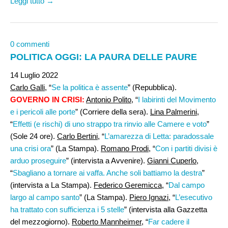
Leggi tutto →
0 commenti
POLITICA OGGI: LA PAURA DELLE PAURE
14 Luglio 2022
Carlo Galli,
“
Se la politica è assente
” (Repubblica).
GOVERNO IN CRISI:
Antonio Polito
, “
I labirinti del Movimento
e i pericoli alle porte
” (Corriere della sera).
Lina Palmerini
,
“
Effetti (e rischi) di uno strappo tra rinvio alle Camere e voto
”
(Sole 24 ore).
Carlo Bertini
, “
L’amarezza di Letta: paradossale
una crisi ora
” (La Stampa).
Romano Prodi
, “
Con i partiti divisi è
arduo proseguire
” (intervista a Avvenire).
Gianni Cuperlo
,
“
Sbagliano a tornare ai vaffa. Anche soli battiamo la destra
”
(intervista a La Stampa).
Federico Geremicca
, “
Dal campo
largo al campo santo
” (La Stampa).
Piero Ignazi
, “
L’esecutivo
ha trattato con sufficienza i 5 stelle
” (intervista alla Gazzetta
del mezzogiorno).
Roberto Mannheimer,
“
Far cadere il