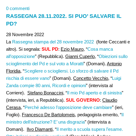
0 commenti
RASSEGNA 28.11.2022. SI PUO’ SALVARE IL
PD?
28 Novembre 2022
La
Rassegna stampa del 28 novembre 2022
(fonte Ceccanti e
altro). Si segnala:
SUL PD
:
Ezio Mauro
, “
Cosa manca
all’opposizione
” (Repubblica).
Gianni Cuperlo
, “
Obiezioni sullo
scioglimento del Pd e sul voto a Moratti
” (Domani).
Antonio
Floridia
, “
Scegliere o sciogliersi. Lo sforzo di salvare il Pd
rischia di essere vano
” (Domani).
Concetto Vecchio
, “
Luigi
Zanda compie 80 anni, Ricordi e opinioni
” (intervista al
Corriere).
Stefano Bonaccini
, “
Il mio Pd aperto e di sinistra
”
(intervista, ieri, a Repubblica).
SUL GOVERNO
:
Claudio
Cerasa,
“
Perché adesso l’opposizione deve cambiare
” (ieri,
Foglio).
Francesco De Bartolomeis
, pedagogista emerito, “
Il
ministro dell’istruzione? E’ una disgrazia
” (intervista a
Domani).
Ilvo Diamanti
, “
Il merito a scuola supera l’esame.