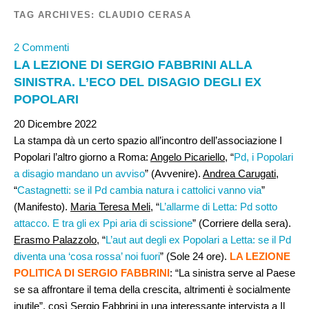
TAG ARCHIVES:
CLAUDIO CERASA
2 Commenti
LA LEZIONE DI SERGIO FABBRINI ALLA
SINISTRA. L’ECO DEL DISAGIO DEGLI EX
POPOLARI
20 Dicembre 2022
La stampa dà un certo spazio all’incontro dell’associazione I
Popolari l’altro giorno a Roma:
Angelo Picariello
, “
Pd, i Popolari
a disagio mandano un avviso
” (Avvenire).
Andrea Carugati,
“
Castagnetti: se il Pd cambia natura i cattolici vanno via
”
(Manifesto).
Maria Teresa Meli
, “
L’allarme di Letta: Pd sotto
attacco. E tra gli ex Ppi aria di scissione
” (Corriere della sera).
Erasmo Palazzolo
, “
L’aut aut degli ex Popolari a Letta: se il Pd
diventa una ‘cosa rossa’ noi fuori
” (Sole 24 ore).
LA LEZIONE
POLITICA DI SERGIO FABBRINI
: “La sinistra serve al Paese
se sa affrontare il tema della crescita, altrimenti è socialmente
inutile”, così
Sergio Fabbrini
in una interessante intervista a Il