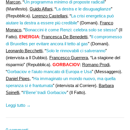
Marcon
, “
Un programma minimo di proposte radicali
”
(Manifesto).
Guido Alfani
, “
La destra e le disuguaglianze
”
(Repubblica).
Lorenzo Castellani,
“
La crisi energetica può
aiutare la destra a essere più credibile
” (Domani).
Franco
Monaco
, “
Bonaccini è come Renzi: celebra solo se stesso
” (Il
Fatto).
ENERGIA
:
Francesca De Benedetti
, “
Il compromesso
di Bruxelles per evitare ancora il tetto al gas
” (Domani).
Leonardo Becchetti,
“
Solo le rinnovabili ci salveranno
”
(intervista a Il Dubbio).
Francesco Guerrera
, “La stagione del
risparmio” (Repubblica).
GORBACIOV
:
Romano Prodi
,
“
Gorbaciov e l’aiuto mancato di Europa e Usa
” (Messaggero).
Daniel Pipes
, “
Ha immaginato un mondo nuovo, ma quella
speranza si è frantumata
” (intervista al Corriere).
Barbara
Spinelli,
“
Il’Bene’ tradì Gorbaciov
” (Il Fatto).
Leggi tutto →
0 commenti