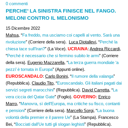
0 commenti
PERCHE’ LA SINISTRA FINISCE NEL FANGO.
MELONI CONTRO IL MELONISMO
15 Dicembre 2022
Mahsa,
“
Fa freddo, ma usciamo coi capelli al vento. Sarà una
rivoluzione
” (Corriere della sera).
Luca Diotallevi
, “
Perché la
chiesa tace sull’Iran?
” (La Voce).
UCRAINA
:
Andrea Riccardi,
“
Perché è necessario che si fermino subito le armi
” (Corriere
della sera).
Eugenio Mazzarella
, “
La terza guerra mondiale ‘a
pezzi’ è tornata in Europa
” (Appunti online).
EUROSCANDALO
:
Carlo Bonini
, “
Il rumore della valanga
”
(Repubblica).
Claudio Tito
, “
Euroscandalo. Gli italiani pagati dai
servizi segreti marocchini
” (Repubblica).
David Carretta
, “
La
vera ciccia del Qatar Gate
” (Foglio).
GOVERNO:
Enrico
Marro
, “
Manovra, sì dell’Europa, ma critiche su fisco, contanti
e pensioni
” (Corriere della sera).
Marcello Sorgi
, “
La buona
volontà della premier e il parere Ue
” (La Stampa). Francesco
Bei, “
Bocciati dall’Ue tutti gli slogan leghisti
” (Repubblica).