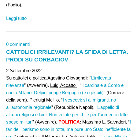
(Foglio).
Leggi tutto →
0 commenti
CATTOLICI IRRILEVANTI? LA SFIDA DI LETTA.
PRODI SU GORBACIOV
2 Settembre 2022
Su cattolici e politica
Agostino Giovagnoli
: “
L’irrilevata
rilevanza
” (Avvenire).
Luigi Accattoli
, “
Il cardinale a Como e
non a Milano. Delpini punge Bergoglio (e i gesuiti)
” (Corriere
della sera).
Pierluigi Melillo
, “
I vescovi: sì ai migranti, no
all’autonomia regionale
” (Repubblica Napoli). “
L’appello di
alcuni religiosi e laici: Non votate per chi è per l’aumento delle
spese militari
” (Avvenire).
POLITICA
:
Massimo L. Salvadori,
“
I
fan del liberismo sono in rotta, ma pure uno Stato inefficiente fa
guai
” (intervista a Il Riformista).
Antonio Polito
, “
La via difficile