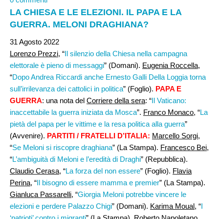
LA CHIESA E LE ELEZIONI. IL PAPA E LA
GUERRA. MELONI DRAGHIANA?
31 Agosto 2022
Lorenzo Prezzi,
“
Il silenzio della Chiesa nella campagna
elettorale è pieno di messaggi
” (Domani).
Eugenia Roccella
,
“
Dopo Andrea Riccardi anche Ernesto Galli Della Loggia torna
sull’irrilevanza dei cattolici in politica
” (Foglio).
PAPA E
GUERRA
: una nota del
Corriere della sera
: “
Il Vaticano:
inaccettabile la guerra iniziata da Mosca
”.
Franco Monaco
, “
La
pietà del papa per le vittime e la resa politica alla guerra
”
(Avvenire).
PARTITI / FRATELLI D’ITALIA:
Marcello Sorgi
,
“
Se Meloni si riscopre draghiana
” (La Stampa).
Francesco Bei
,
“
L’ambiguità di Meloni e l’eredità di Draghi
” (Repubblica).
Claudio Cerasa
, “
La forza del non essere
” (Foglio).
Flavia
Perina
, “
Il bisogno di essere mamma e premier
” (La Stampa).
Gianluca Passarelli
, “
Giorgia Meloni potrebbe vincere le
elezioni e perdere Palazzo Chigi
” (Domani).
Karima Moual
, “
I
‘patrioti’ contro i migranti
” (La Stampa).
Roberto Napoletano
,