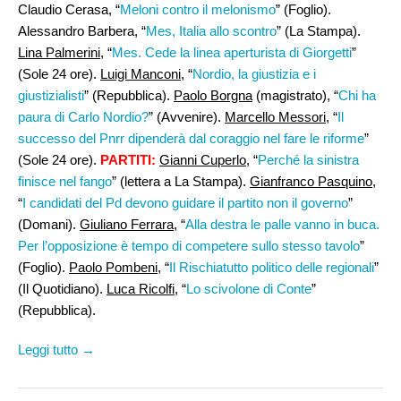
Claudio Cerasa, “
Meloni contro il melonismo
” (Foglio).
Alessandro Barbera, “
Mes, Italia allo scontro
” (La Stampa).
Lina Palmerini
, “
Mes. Cede la linea aperturista di Giorgetti
”
(Sole 24 ore).
Luigi Manconi
, “
Nordio, la giustizia e i
giustizialisti
” (Repubblica).
Paolo Borgna
(magistrato), “
Chi ha
paura di Carlo Nordio?
” (Avvenire).
Marcello Messori
, “
Il
successo del Pnrr dipenderà dal coraggio nel fare le riforme
”
(Sole 24 ore).
PARTITI:
Gianni Cuperlo
, “
Perché la sinistra
finisce nel fango
” (lettera a La Stampa).
Gianfranco Pasquino
,
“
I candidati del Pd devono guidare il partito non il governo
”
(Domani).
Giuliano Ferrara
, “
Alla destra le palle vanno in buca.
Per l’opposizione è tempo di competere sullo stesso tavolo
”
(Foglio).
Paolo Pombeni
, “
Il Rischiatutto politico delle regionali
”
(Il Quotidiano).
Luca Ricolfi,
“
Lo scivolone di Conte
”
(Repubblica).
Leggi tutto →