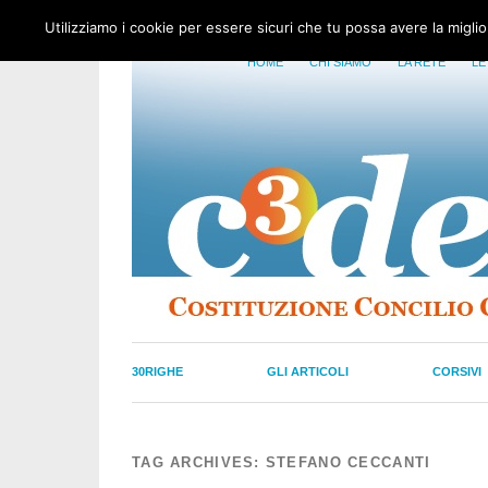
Utilizziamo i cookie per essere sicuri che tu possa avere la migli
HOME
CHI SIAMO
LA RETE
LE
30RIGHE
GLI ARTICOLI
CORSIVI
TAG ARCHIVES:
STEFANO CECCANTI