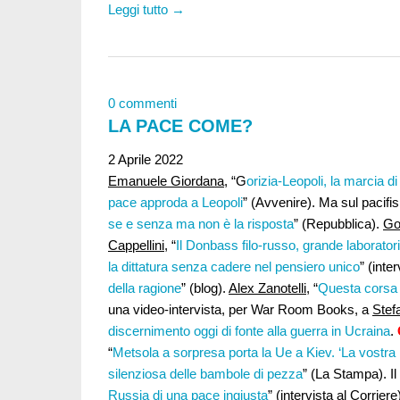
Leggi tutto →
0 commenti
LA PACE COME?
2 Aprile 2022
Emanuele Giordana
, “G
orizia-Leopoli, la marcia d
pace approda a Leopoli
” (Avvenire). Ma sul pacifis
se e senza ma non è la risposta
” (Repubblica).
Go
Cappellini
, “
Il Donbass filo-russo, grande laborator
la dittatura senza cadere nel pensiero unico
” (inte
della ragione
” (blog).
Alex Zanotelli
, “
Questa corsa 
una video-intervista, per War Room Books, a
Stef
discernimento oggi di fonte alla guerra in Ucraina
.
“
Metsola a sorpresa porta la Ue a Kiev. ‘La vostra 
silenziosa delle bambole di pezza
” (La Stampa). Il
Russia di una pace ingiusta
” (intervista al Corriere