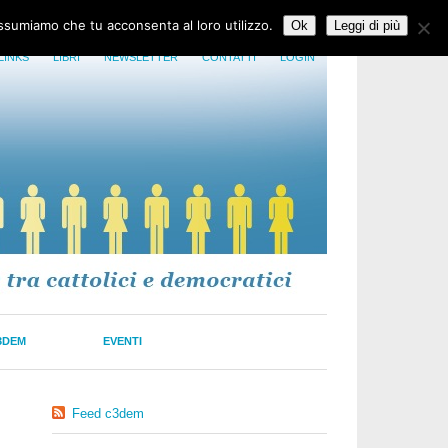
assumiamo che tu acconsenta al loro utilizzo.
Ok
Leggi di più
LINKS
LIBRI
NEWSLETTER
CONTATTI
LOGIN
3DEM
EVENTI
Feed c3dem