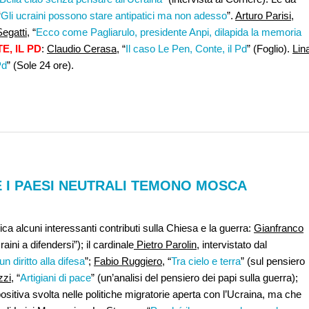
“
Gli ucraini possono stare antipatici ma non adesso
”.
Arturo Parisi
,
egatti
, “
Ecco come Pagliarulo, presidente Anpi, dilapida la memoria
E, IL PD
:
Claudio Cerasa
, “
Il caso Le Pen, Conte, il Pd
” (Foglio).
Lin
Pd
” (Sole 24 ore).
SE I PAESI NEUTRALI TEMONO MOSCA
ca alcuni interessanti contributi sulla Chiesa e la guerra:
Gianfranco
raini a difendersi”); il cardinale
Pietro Parolin
, intervistato dal
n diritto alla difesa
”;
Fabio Ruggiero
, “
Tra cielo e terra
” (sul pensiero
zzi
, “
Artigiani di pace
” (un’analisi del pensiero dei papi sulla guerra);
 positiva svolta nelle politiche migratorie aperta con l’Ucraina, ma che