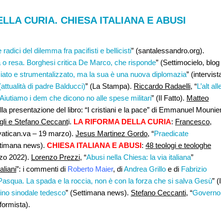
LLA CURIA. CHIESA ITALIANA E ABUSI
radici del dilemma fra pacifisti e bellicisti
” (santalessandro.org).
za o resa. Borghesi critica De Marco, che risponde
” (Settimocielo, blog
nziato e strumentalizzato, ma la sua è una nuova diplomazia
” (intervist
attualità di padre Balducci)
” (La Stampa).
Riccardo Radaelli
, “
L’alt all
Aiutiamo i dem che dicono no alle spese militari
” (Il Fatto).
Matteo
la presentazione del libro: “I cristiani e la pace” di Emmanuel Mounier
gli e Stefano Ceccant
i.
LA RIFORMA DELLA CURIA
:
Francesco
,
(vatican.va – 19 marzo).
Jesus Martinez Gordo
, “
Praedicate
ttimana news).
CHIESA ITALIANA E ABUSI
:
48 teologi e teologhe
rzo 2022).
Lorenzo Prezzi
, “
Abusi nella Chiesa: la via italiana
”
aliani
”: i commenti di
Roberto Maier
, di
Andrea Grillo
e di
Fabrizio
asqua. La spada e la roccia, non è con la forza che si salva Gesù
” (I
ino sinodale tedesco
” (Settimana news).
Stefano Ceccanti
, “
Governo
iformista).