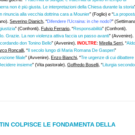
erra non è più giusta. Le interpretazioni della Chiesa durante la storia
n rinuncia alla vecchia dottrina cara a Mounier
” (Foglio) e “
La propost
ano).
Severino Dianich
, “
Difendere l’Ucraina: in che nodo?
” (Settiman
iustizia
” (Confronti).
Fulvio Ferrario
, “
Responsabilità
” (Confronti).
No. Grazie. La non violenza attiva faccia un passo avanti
” (Avvenire).
ricordando don Tonino Bello
” (Avvenire).
INOLTRE
:
Mirella Serri
, “
Ald
rco Roncalli,
“
Il secolo lungo di Maria Romana De Gasperi
”
ozione filiale
” (Avvenire).
Enzo Bianchi
, “
Tre urgenze di cui dibattere
Decidere insieme
” (Vita pastorale).
Goffredo Boselli,
“
Liturgia secondo 
UTIN COLPISCE LE FONDAMENTA DELLA