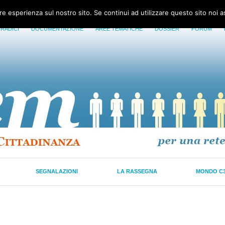
ore esperienza sul nostro sito. Se continui ad utilizzare questo sito noi 
 RADICI
DOCUMENTAZIONE
AREE TEMATICHE
DOSSIER
FORUM
SEGNALAZIONI
LA RASSEGNA
MONDO C