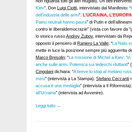
non riguarda tutti gli altri rifugiati). Un bell’intervent
Kiev
”. Don
Luigi Ciotti
, intervistato dal Manifesto: “
dell’industria delle armi
”.
L’UCRAINA, L’EUROPA
Paesi neutrali hanno paura
” di Putin e dell’alline
contro le liberaldemocrazie” (vista con favore da “
lo storico russo
Andrey Zubov
, intervistato da Rep
opposto il pensiero di
Raniero La Valle
: “
La Nato s
mette in luce la posizione sempre più agguerrita de
Marco Bresolin
: “
La missione di Michel a Kiev: ‘Vi
anche sulle armi. Polemica sui tedeschi riluttanti
” (
Cingolani
dichiara: “
A breve lo stop al metano russo
mesi
” (intervista a La Stampa).
Stefano Ceccanti
r
accusa è una medaglia
” (intervista a Il Riformista)
all’Ucraina
” (intervista ad Avvenire).
Leggi tutto →