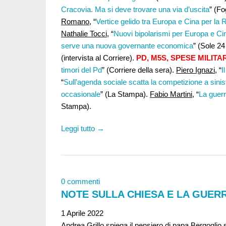
Cracovia. Ma si deve trovare una via d’uscita
” (Fo
Romano
, “
Vertice gelido tra Europa e Cina per la 
Nathalie Tocci
, “
Nuovi bipolarismi per Europa e Ci
serve una nuova governante economica
” (Sole 24
(intervista al Corriere).
PD, M5S, SPESE MILITA
timori del Pd
” (Corriere della sera).
Piero Ignazi
, “
I
“
Sull’agenda sociale scatta la competizione a sinis
occasionale
” (La Stampa).
Fabio Martini,
“
La guerr
Stampa).
Leggi tutto →
0 commenti
NOTE SULLA CHIESA E LA GUER
1 Aprile 2022
Andrea Grillo
spiega il pensiero di papa Bergoglio s