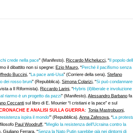
i chi crede nella pace
” (Manifesto).
Riccardo Michelucci,
“
Il popolo del
mo il dibattito non si spegne:
Ezio Mauro
, “
Perché il pacifismo senza
ffredo Buccini
, “
La pace anti-Usa
” (Corriere della sera).
Stefano
io dei rosso bruni
” (Repubblica).
Simona Colarizi,
“
Si può condannare
rvista a Il Riformista).
Riccardo Larini,
“
Hybris (il)liberale e involuzione
al riarmo è un progetto da pazzi
” (Manifesto).
Alessandro Barbano
fa
ano Ceccanti
sul libro di E. Mounier “I cristiani e la pace” e sul
CRONACHE E ANALISI SULLA GUERRA
:
Tonia Mastrobuoni
,
resistenza ispira il mondo
’” (Repubblica).
Anna Zafesova
, “
La protest
 filosofo
Paul Woodruff,
“
Meglio la resistenza dell’Ucraina contro la
).
Giuliano Ferrara
, “
Senza la Nato Putin sarebbe già nei dintorni di