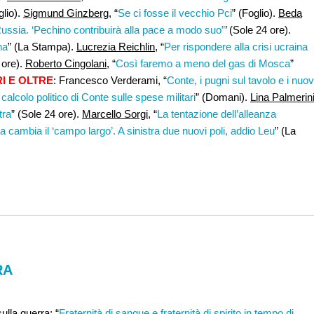
glio).
Sigmund Ginzberg
, “
Se ci fosse il vecchio Pci
” (Foglio).
Beda
Russia. ‘Pechino contribuirà alla pace a modo suo”
’ (Sole 24 ore).
na
” (La Stampa).
Lucrezia Reichlin
, “
Per rispondere alla crisi ucraina
 ore).
Roberto Cingolani
, “
Così faremo a meno del gas di Mosca
”
RI E OLTRE
: Francesco Verderami, “
Conte, i pugni sul tavolo e i nuov
l calcolo politico di Conte sulle spese militari
” (Domani).
Lina Palmerin
tra
” (Sole 24 ore).
Marcello Sorgi,
“
La tentazione dell’alleanza
a cambia il ‘campo largo’. A sinistra due nuovi poli, addio Leu
” (La
RA
ulla guerra: “
Fraternità di sangue e fraternità di spirito in tempo di