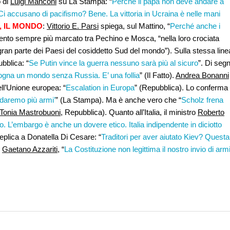
o di
Luigi Manconi
su La Stampa: “
Perché il papa non deve andare a
Ci accusano di pacifismo? Bene. La vittoria in Ucraina è nelle mani
, IL MONDO
:
Vittorio E. Parsi
spiega, sul Mattino, “
Perché anche i
amento sempre più marcato tra Pechino e Mosca, “nella loro crociata
gran parte dei Paesi del cosiddetto Sud del mondo”). Sulla stessa line
ubblica: “
Se Putin vince la guerra nessuno sarà più al sicuro
”. Di seg
ogna un mondo senza Russia. E’ una follia
” (Il Fatto).
Andrea Bonanni
ll’Unione europea: “
Escalation in Europa
” (Repubblica). Lo conferma
 daremo più armi’
” (La Stampa). Ma è anche vero che “
Scholz frena
Tonia Mastrobuoni
, Repubblica). Quanto all’Italia, il ministro
Roberto
. L’embargo è anche un dovere etico. Italia indipendente in diciotto
eplica a Donatella Di Cesare: “
Traditori per aver aiutato Kiev? Questa
.
Gaetano Azzariti
, “
La Costituzione non legittima il nostro invio di arm