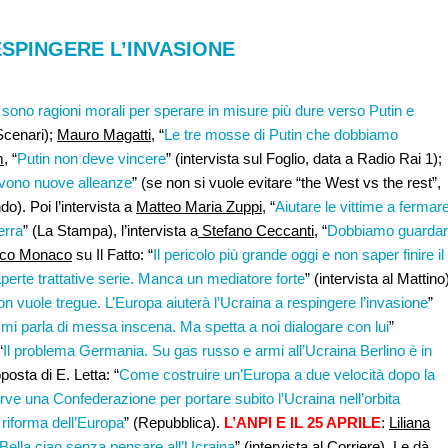
ESPINGERE L’INVASIONE
 sono ragioni morali per sperare in misure più dure verso Putin e
 Scenari);
Mauro Magatti,
“
Le tre mosse di Putin che dobbiamo
m
, “
Putin non deve vincere
” (intervista sul Foglio, data a Radio Rai 1);
vono nuove alleanze
” (se non si vuole evitare “the West vs the rest”,
do). Poi l’intervista a
Matteo Maria Zuppi
, “
Aiutare le vittime a fermar
erra
” (La Stampa), l’intervista a
Stefano Ceccanti
, “
Dobbiamo guarda
nco Monaco
su Il Fatto: “
Il pericolo più grande oggi e non saper finire il
perte trattative serie. Manca un mediatore forte
” (intervista al Mattino
on vuole tregue. L’Europa aiuterà l’Ucraina a respingere l’invasione
”
 mi parla di messa inscena. Ma spetta a noi dialogare con lui
”
“
Il problema Germania. Su gas russo e armi all’Ucraina Berlino è in
posta di E. Letta: “
Come costruire un’Europa a due velocità dopo la
rve una Confederazione per portare subito l’Ucraina nell’orbita
 riforma dell’Europa
” (Repubblica).
L’ANPI E IL 25 APRILE
:
Liliana
e Bella ciao senza pensare all’Ucraina
” (intervista al Corriere). Le dà