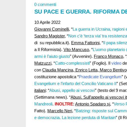
0 commenti
SU PACE E GUERRA. RIFORMA DE
10 Aprile 2022
Giovanni Cominelli,
“
La guerra in Ucraina, ragioni e 
Sandro Magister
, “
Non c’è ‘terza via’ tra resisten
di su repubblica.it).
Emma Fattorini
, “
Il papa sile
a Il Riformista).
Vito Mancuso
, “
L’uomo planetario (
armi è l’aiuto giusto
” (Avvenire).
Franco Monaco,
“
Matzuzzi
, “
Catto-complessisti
” (Foglio). Il
video
del
con
Claudia Mancina, Enrico Letta, Marco Bentivo
costituzione apostolica “
Praedicate Evangelium
” 
Evangelium e l’infarto del Concilio Vaticano II
” (Se
italiani
: “
Abusi, appello ai vescovi
” (testo del 9 ma
(Settimana news). “
Abusi. Sull’appello ai vescovi it
Mandreoli
.
INOLTRE
:
Antonio Spadaro sj
, “
Verso P
Fatto).
Marcello Neri
, “
Batzing: risposte sul Camm
e democrazia. La lezione perduta di Maritain
” (Il R