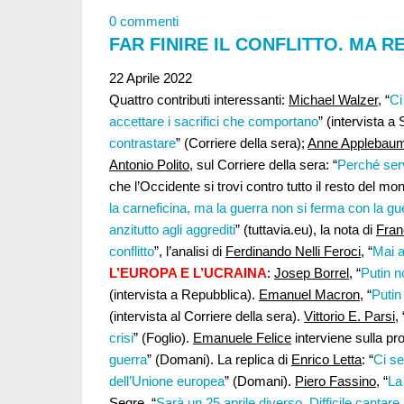
0 commenti
FAR FINIRE IL CONFLITTO. MA R
22 Aprile 2022
Quattro contributi interessanti:
Michael Walzer
, “
Ci
accettare i sacrifici che comportano
” (intervista a
contrastare
” (Corriere della sera);
Anne Applebau
Antonio Polito
, sul Corriere della sera: “
Perché ser
che l’Occidente si trovi contro tutto il resto del mon
la carneficina, ma la guerra non si ferma con la gu
anzitutto agli aggrediti
” (tuttavia.eu), la nota di
Fra
conflitto
”, l’analisi di
Ferdinando Nelli Feroci
, “
Mai a
L’EUROPA E L’UCRAINA
:
Josep Borrel
, “
Putin n
(intervista a Repubblica).
Emanuel Macron
, “
Putin
(intervista al Corriere della sera).
Vittorio E. Parsi
, 
crisi
” (Foglio).
Emanuele Felice
interviene sulla pro
guerra
” (Domani). La replica di
Enrico Letta
: “
Ci se
dell’Unione europea
” (Domani).
Piero Fassino,
“
La
Segre
, “
Sarà un 25 aprile diverso. Difficile cantar