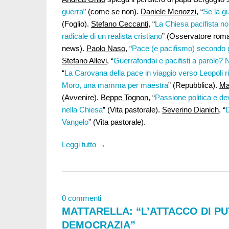
guerra
” (come se non).
Daniele Menozzi
, “
Se la gu
(Foglio).
Stefano Ceccanti
, “
La Chiesa pacifista no
radicale di un realista cristiano
” (Osservatore rom
news).
Paolo Naso
, “
Pace (e pacifismo) secondo g
Stefano Allevi
, “
Guerrafondai e pacifisti a parole? 
“
La Carovana della pace in viaggio verso Leopoli 
Moro, una mamma per maestra
” (Repubblica).
Ma
(Avvenire).
Beppe Tognon
, “
Passione politica e dev
nella Chiesa
” (Vita pastorale).
Severino Dianich
, “
Vangelo
” (Vita pastorale).
Leggi tutto →
0 commenti
MATTARELLA: “L’ATTACCO DI P
DEMOCRAZIA”