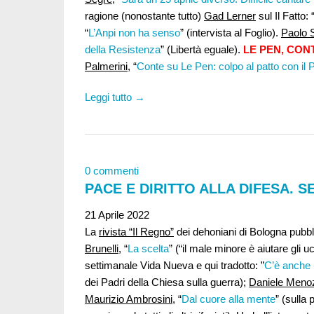
ragione (nonostante tutto)
Gad Lerner
sul Il Fatto: 
“
L’Anpi non ha senso
” (intervista al Foglio).
Paolo S
della Resistenza
” (Libertà eguale).
LE PEN, CONT
Palmerini
, “
Conte su Le Pen: colpo al patto con il 
Leggi tutto →
0 commenti
PACE E DIRITTO ALLA DIFESA. 
21 Aprile 2022
La
rivista “Il Regno”
dei dehoniani di Bologna pubbli
Brunelli
, “
La scelta
” (“il male minore è aiutare gli uc
settimanale Vida Nueva e qui tradotto: ”
C’è anche u
dei Padri della Chiesa sulla guerra);
Daniele Meno
Maurizio Ambrosini
, “
Dal cuore alla mente
” (sulla