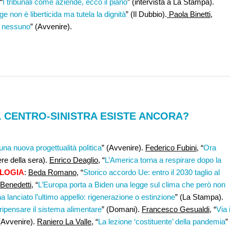
 “
I tribunali come aziende, ecco il piano
” (intervista a La Stampa).
e non è liberticida ma tutela la dignità
” (Il Dubbio).
Paola Binetti
,
e nessuno
” (Avvenire).
L CENTRO-SINISTRA ESISTE ANCORA?
una nuova progettualità politica
” (Avvenire).
Federico Fubini
, “
Ora
ere della sera).
Enrico Deaglio
, “
L’America torna a respirare dopo la
LOGIA
:
Beda Romano
, “
Storico accordo Ue: entro il 2030 taglio al
Benedetti
, “
L’Europa porta a Biden una legge sul clima che però non
ha lanciato l’ultimo appello: rigenerazione o estinzione
” (La Stampa).
ripensare il sistema alimentare
” (Domani).
Francesco Gesualdi
, “
Via i
 (Avvenire).
Raniero La Valle
, “
La lezione ‘costituente’ della pandemia
”