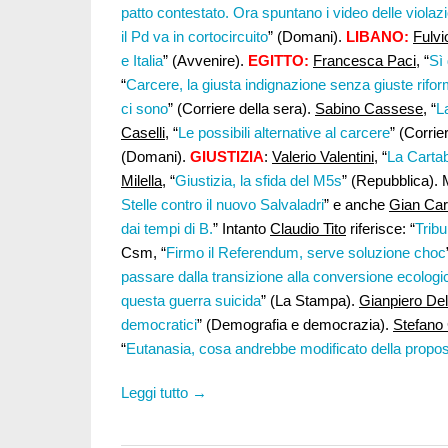
patto contestato. Ora spuntano i video delle violazi
il Pd va in cortocircuito
” (Domani).
LIBANO:
Fulvi
e Italia
” (Avvenire).
EGITTO:
Francesca Paci
, “
Sì
“
Carcere, la giusta indignazione senza giuste rifo
ci sono
” (Corriere della sera).
Sabino Cassese
, “
L
Caselli
, “
Le possibili alternative al carcere
” (Corrie
(Domani).
GIUSTIZIA
:
Valerio Valentini,
“
La Cartab
Milella
, “
Giustizia, la sfida del M5s
” (Repubblica). 
Stelle contro il nuovo Salvaladri
” e anche
Gian Carl
dai tempi di B.
” Intanto
Claudio Tito
riferisce: “
Tribu
Csm, “
Firmo il Referendum, serve soluzione choc
passare dalla transizione alla conversione ecologi
questa guerra suicida
” (La Stampa).
Gianpiero De
democratici
” (Demografia e democrazia).
Stefano
“
Eutanasia, cosa andrebbe modificato della propos
Leggi tutto →