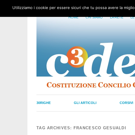
Utilizziamo i cookie per essere sicuri che tu possa avere la migli
HOME
CHI SIAMO
LA RETE
LE
30RIGHE
GLI ARTICOLI
CORSIVI
TAG ARCHIVES:
FRANCESCO GESUALDI