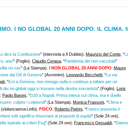
MO. I NO GLOBAL 20 ANNI DOPO. IL CLIMA. I
Lo dice la Costituzione
” (intervista a Il Dubbio).
Maurizio del Conte
, “
L
ro, anzi
” (Foglio).
Claudio Cerasa
, “
Pandemia dei non vaccinati
”
follia no vax
” (La Stampa).
I NON GLOBAL 20 ANNI DOPO
:
Mauro
ezione dal G8 di Genova
” (Avvenire).
Leonardo Becchetti
, “
La via
gli,
“
Ero a Genova, non rinnego nulla e continuo a lottare per un
di dei no global oggi si trovano nella destra sovranista
” (Foglio).
Loris
:
Paolo Baroni
, “
G20 a Napoli. Prima intesa sul clima, ma è duello
muore, colpire i colpevoli
” (La Stampa).
Monica Frassoni
, “
Clima e
” (sbilanciamoci.info).
FISCO
:
Roberto Petrini,
“
Franco presenta il
tare tutti significa rinunciare ai propositi di equità
” (Sole 24 ore).
lte ispirate ai criteri Esg
” (Sole 24 ore).
Francesco Gesualdi
, “
Diamo