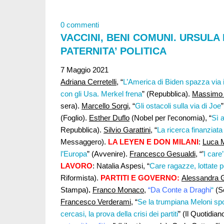
0 commenti
VACCINI, BENI COMUNI. URSULA 
PATERNITA’ POLITICA
7 Maggio 2021
Adriana Cerretelli
, “
L’America di Biden spazza via 
con gli Usa. Merkel frena
” (Repubblica).
Massimo 
sera).
Marcello Sorgi,
“
Gli ostacoli sulla via di Joe
(Foglio).
Esther Duflo
(Nobel per l’economia), “
Sì a
Repubblica).
Silvio Garattini
, “
La ricerca finanziata
Messaggero).
LA LEYEN E DON MILANI
:
Luca M
l’Europa
” (Avvenire).
Francesco Gesualdi
, “’
I care
LAVORO
: Natalia Aspesi, “
Care ragazze, lottate 
Riformista).
PARTITI E GOVERNO:
Alessandra G
Stampa)
.
Franco Monaco
,
“Da Conte a Draghi
“
(S
Francesco Verderami
, “
Se la trumpiana Meloni spo
cercasi, la prova della crisi dei partiti
” (Il Quotidian