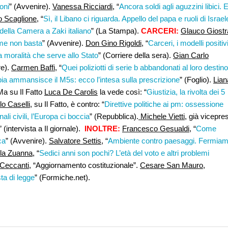
oni
” (Avvenire).
Vanessa Ricciardi,
“
Ancora soldi agli aguzzini libici. 
o Scaglione
, “
Sì, il Libano ci riguarda. Appello del papa e ruoli di Israel
 della Camera a Zaki italiano
” (La Stampa).
CARCERI:
Glauco Giostr
rme non basta
” (Avvenire).
Don Gino Rigoldi,
“
Carceri, i modelli positiv
a moralità che serve allo Stato
” (Corriere della sera).
Gian Carlo
re).
Carmen Baffi,
“
Quei poliziotti di serie b abbandonati al loro destino
ia ammansisce il M5s: ecco l’intesa sulla prescrizione
” (Foglio).
Lian
Ma su Il Fatto
Luca De Carolis
la vede così: “
Giustizia, la rivolta dei 5
o Caselli
, su Il Fatto, è contro: “
Direttive politiche ai pm: ossessione
nali civili, l’Europa ci boccia
” (Repubblica).
Michele Vietti
, già vicepres
” (intervista a Il giornale).
INOLTRE:
Francesco Gesualdi,
“
Come
ca
” (Avvenire).
Salvatore Settis
, “
Ambiente contro paesaggi. Fermia
lla Zuanna
, “
Sedici anni son pochi? L’età del voto e altri problemi
 Ceccanti
, “Aggiornamento costituzionale”.
Cesare San Mauro
,
ta di legge
” (Formiche.net).