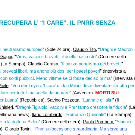
RECUPERA L’ “I CARE”. IL PNRR SENZA
il neutralismo europeo
” (Sole 24 ore).
Claudio Tito
, “
Draghi e Macron
Gaggi
, “
Virus, vaccini, brevetti: il duello nascosto
” (Corriere della
” (La Stampa).
Claudio Cerasa
, “
Il pazzo populismo dei brevetti
”
i brevetti liberi, ma anche più dosi per i paesi poveri
” (intervista a
 con soldi pubblici. Meno vittime se ci fosse deciso prima
” (intervista 
iele
, “
Von der Leyen: ‘I care’ di don Milani deve diventare il motto per
’ faro per tutti. Una scelta da onorare
” (Avvenire).
MORTI SUL
per Luana
” (Repubblica).
Savino Pezzotta
, “
Luana e gli altri
” (Il
hisleri
, “
Draghi-Figliuolo, vaccini e Pnrr fanno crescere la fiducia
” (La
ettimana news).
Ilario Lombardo
, “
Romanzo Quirinale
” (La Stampa).
sa la dottrina Biden
” (Corriere della sera).
Paolo Pombeni,
“
Sindaci
o).
Giorgio Tonini
, “
Pnrr, un’occasione straordinaria. Ma serve una