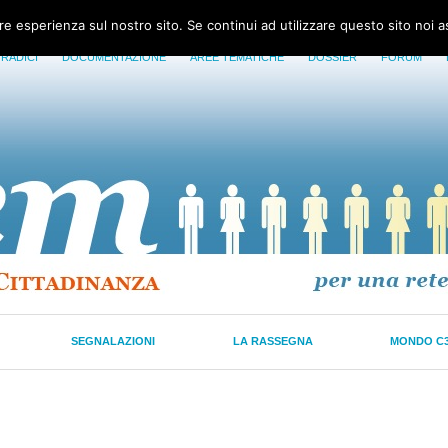
ore esperienza sul nostro sito. Se continui ad utilizzare questo sito noi 
 RADICI
DOCUMENTAZIONE
AREE TEMATICHE
DOSSIER
FORUM
SEGNALAZIONI
LA RASSEGNA
MONDO C