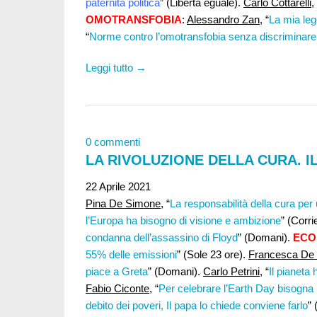
paternità politica
” (Libertà eguale).
Carlo Cottarelli
,
OMOTRANSFOBIA
:
Alessandro Zan,
“
La mia legg
“
Norme contro l’omotransfobia senza discriminar
Leggi tutto →
0 commenti
LA RIVOLUZIONE DELLA CURA. I
22 Aprile 2021
Pina De Simone
, “
La responsabilità della cura per 
l’Europa ha bisogno di visione e ambizione
” (Corri
condanna dell’assassino di Floyd
” (Domani).
ECO
55% delle emissioni
” (Sole 23 ore).
Francesca De 
piace a Greta
” (Domani).
Carlo Petrini
, “
Il pianeta 
Fabio Ciconte
, “
Per celebrare l’Earth Day bisogna 
debito dei poveri, Il papa lo chiede conviene farlo
”