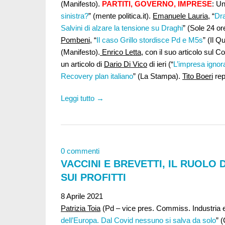
(Manifesto).
PARTITI, GOVERNO, IMPRESE
: U
sinistra?
” (mente politica.it).
Emanuele Lauria
, “
Dra
Salvini di alzare la tensione su Draghi
” (Sole 24 or
Pombeni
, “
Il caso Grillo stordisce Pd e M5s
” (Il Q
(Manifesto).
Enrico Letta
, con il suo articolo sul Co
un articolo di
Dario Di Vico
di ieri (“
L’impresa ignorat
Recovery plan italiano
” (La Stampa).
Tito Boeri
rep
Leggi tutto →
0 commenti
VACCINI E BREVETTI, IL RUOLO
SUI PROFITTI
8 Aprile 2021
Patrizia Toia
(Pd – vice pres. Commiss. Industria e
dell’Europa. Dal Covid nessuno si salva da solo
” 