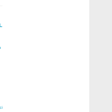
L
a
ci