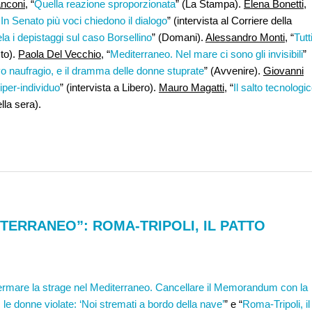
anconi
, “
Quella reazione sproporzionata
” (La Stampa).
Elena Bonetti
,
 In Senato più voci chiedono il dialogo
” (intervista al Corriere della
ela i depistaggi sul caso Borsellino
” (Domani).
Alessandro Monti
, “
Tutti
to).
Paola Del Vecchio
, “
Mediterraneo. Nel mare ci sono gli invisibili
”
 naufragio, e il dramma delle donne stuprate
” (Avvenire).
Giovanni
 iper-individuo
” (intervista a Libero).
Mauro Magatti
, “
Il salto tecnologi
lla sera).
TERRANEO”: ROMA-TRIPOLI, IL PATTO
rmare la strage nel Mediterraneo. Cancellare il Memorandum con la
, le donne violate: ‘Noi stremati a bordo della nave’
” e “
Roma-Tripoli, il