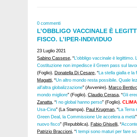
0 commenti
L’OBBLIGO VACCINALE È LEGITTI
FISCO. L’IPER-INDIVIDUO
23 Luglio 2021
Sabino Cassese
, “
L’obbligo vaccinale è legittimo. 
Costituzione non impedisce il Green pass sul lavo
(Foglio).
Donatella Di Cesare
, “
La stella gialla e la 
Magatti,
“
Un altro mondo resta possibile. Quale l
all’altra globalizzazione
” (Avvenire).
Marco Bentivo
mondo migliore
” (Foglio).
Claudio Cerasa
, “
Gli ere
Zanatta
, “
I no global hanno perso
” (Foglio).
CLIMA
Usa-Cina
” (La Stampa).
Paul Krugman
, “
La Terra 
Green Deal, la Commissione Ue accelera a metà
nuovo fisco
” (Repubblica).
Fabio Ghiselli
, “
Acconten
Patrizio Braccioni
, “
I tempi sono maturi per fare sce