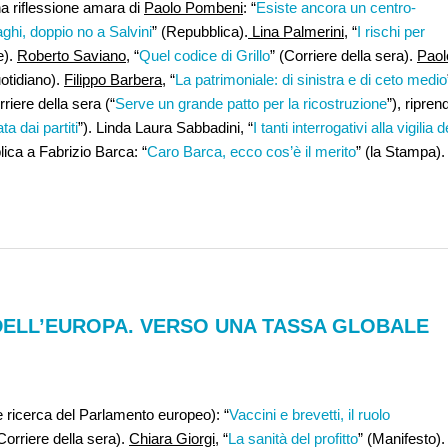
na riflessione amara di
Paolo Pombeni
: “
Esiste ancora un centro-
ghi, doppio no a Salvini
” (Repubblica).
Lina Palmerini
, “
I rischi per
e).
Roberto Saviano
, “
Quel codice di Grillo
” (Corriere della sera).
Paol
uotidiano).
Filippo Barbera
, “
La patrimoniale: di sinistra e di ceto medio
rriere della sera (“
Serve un grande patto per la ricostruzione
”), ripren
a dai partiti
”). Linda Laura Sabbadini, “
I tanti interrogativi alla vigilia d
lica a Fabrizio Barca: “
Caro Barca, ecco cos’è il merito
” (la Stampa).
 DELL’EUROPA. VERSO UNA TASSA GLOBALE
 ricerca del Parlamento europeo): “
Vaccini e brevetti, il ruolo
(Corriere della sera).
Chiara Giorgi
, “
La sanità del profitto
” (Manifesto).