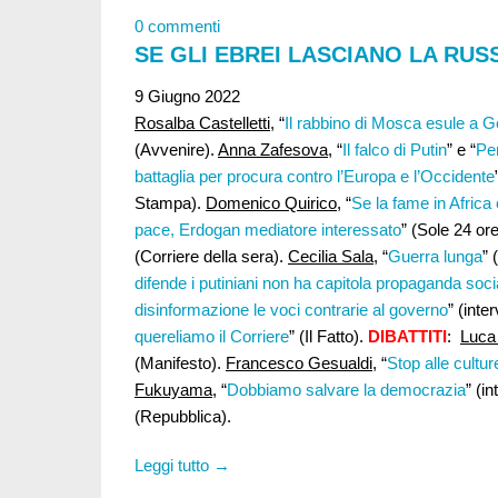
0 commenti
SE GLI EBREI LASCIANO LA RUS
9 Giugno 2022
Rosalba Castelletti
, “
Il rabbino di Mosca esule a
(Avvenire).
Anna Zafesova
, “
Il falco di Putin
” e “
Per
battaglia per procura contro l’Europa e l’Occidente
Stampa).
Domenico Quirico
, “
Se la fame in Africa
pace, Erdogan mediatore interessato
” (Sole 24 or
(Corriere della sera).
Cecilia Sala
, “
Guerra lunga
” 
difende i putiniani non ha capitola propaganda soci
disinformazione le voci contrarie al governo
” (inte
quereliamo il Corriere
” (Il Fatto).
DIBATTITI
:
Luca 
(Manifesto).
Francesco Gesualdi
, “
Stop alle cultur
Fukuyama,
“
Dobbiamo salvare la democrazia
” (i
(Repubblica).
Leggi tutto →