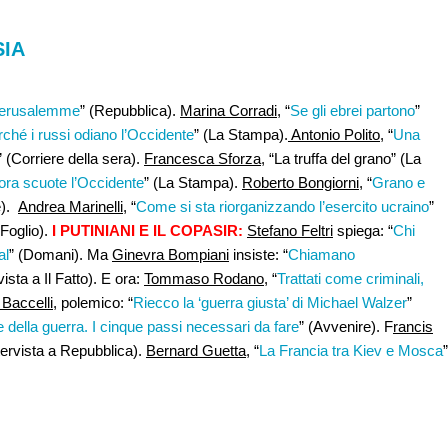
SIA
 Gerusalemme
” (Repubblica).
Marina Corradi,
“
Se gli ebrei partono
”
ché i russi odiano l’Occidente
” (La Stampa).
Antonio Polito
, “
Una
” (Corriere della sera).
Francesca Sforza
, “La truffa del grano” (La
 ora scuote l’Occidente
” (La Stampa).
Roberto Bongiorni,
“
Grano e
e).
Andrea Marinelli,
“
Come si sta riorganizzando l’esercito ucraino
”
(Foglio).
I PUTINIANI E IL COPASIR:
Stefano Feltri
spiega: “
Chi
al
” (Domani). Ma
Ginevra Bompiani
insiste: “
Chiamano
rvista a Il Fatto). E ora:
Tommaso Rodano,
“
Trattati come criminali,
Baccelli,
polemico: “
Riecco la ‘guerra giusta’ di Michael Walzer
”
e della guerra. I cinque passi necessari da fare
” (Avvenire). F
rancis
ntervista a Repubblica).
Bernard Guetta,
“
La Francia tra Kiev e Mosca
”