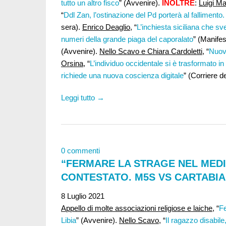
tutto un altro fisco
” (Avvenire).
INOLTRE
:
Luigi M
“
Ddl Zan, l’ostinazione del Pd porterà al fallimento.
sera).
Enrico Deaglio
, “
L’inchiesta siciliana che sv
numeri della grande piaga del caporalato
” (Manifes
(Avvenire).
Nello Scavo e Chiara Cardoletti
, “
Nuovo
Orsina
, “
L’individuo occidentale si è trasformato in
richiede una nuova coscienza digitale
” (Corriere de
Leggi tutto →
0 commenti
“FERMARE LA STRAGE NEL MEDI
CONTESTATO. M5S VS CARTABIA
8 Luglio 2021
Appello di molte associazioni religiose e laiche
, “
Fe
Libia
” (Avvenire).
Nello Scavo
, “
Il ragazzo disabile