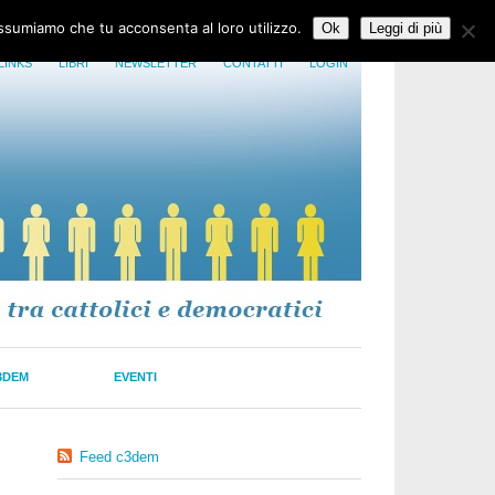
assumiamo che tu acconsenta al loro utilizzo.
Ok
Leggi di più
LINKS
LIBRI
NEWSLETTER
CONTATTI
LOGIN
3DEM
EVENTI
Feed c3dem