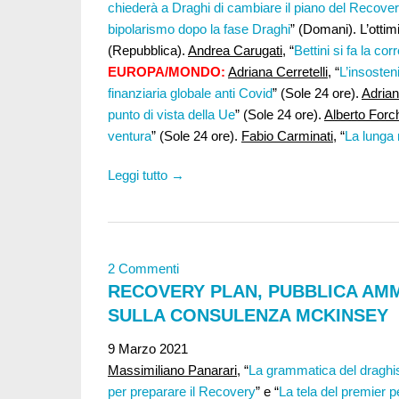
chiederà a Draghi di cambiare il piano del Recove
bipolarismo dopo la fase Draghi
” (Domani). L’otti
(Repubblica).
Andrea Carugati
, “
Bettini si fa la co
EUROPA/MONDO:
Adriana Cerretelli
, “
L’insosten
finanziaria globale anti Covid
” (Sole 24 ore).
Adrian
punto di vista della Ue
” (Sole 24 ore).
Alberto Forch
ventura
” (Sole 24 ore).
Fabio Carminati,
“
La lunga 
Leggi tutto →
2 Commenti
RECOVERY PLAN, PUBBLICA AMM
SULLA CONSULENZA MCKINSEY
9 Marzo 2021
Massimiliano Panarari,
“
La grammatica del dragh
per preparare il Recovery
” e “
La tela del premier pe