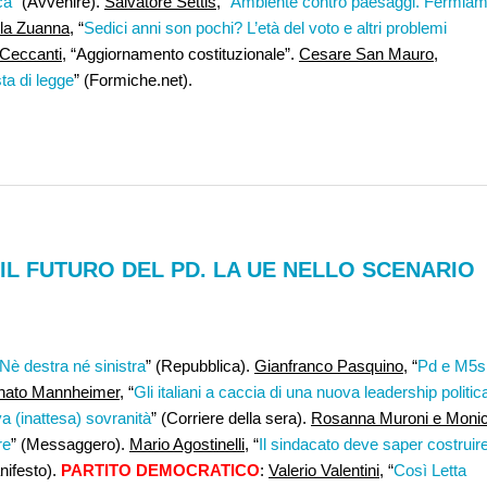
ca
” (Avvenire).
Salvatore Settis
, “
Ambiente contro paesaggi. Fermia
lla Zuanna
, “
Sedici anni son pochi? L’età del voto e altri problemi
 Ceccanti
, “Aggiornamento costituzionale”.
Cesare San Mauro
,
ta di legge
” (Formiche.net).
 IL FUTURO DEL PD. LA UE NELLO SCENARIO
Nè destra né sinistra
” (Repubblica).
Gianfranco Pasquino
, “
Pd e M5s
nato Mannheimer
, “
Gli italiani a caccia di una nuova leadership politic
a (inattesa) sovranità
” (Corriere della sera).
Rosanna Muroni e Moni
re
” (Messaggero).
Mario Agostinelli
, “
Il sindacato deve saper costruir
anifesto).
PARTITO DEMOCRATICO
:
Valerio Valentini
, “
Così Letta