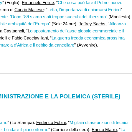
ry
” (Foglio).
Emanuele Felice
, “
Che cosa può fare il Pd nel nuovo
mismo di
Curzio Maltese
: “
Letta, l’importanza di chiamarsi Enrico
”
rrente. ‘Dopo l’89 siamo stati troppo succubi del liberismo
” (Manifesto).
ibile ambiguità dell’Europa
” (Sole 24 ore).
Jeffrey Sachs
, “
Alleanza
a Castagnoli
, “L
o spostamento dell’asse globale commerciale e il
ielli e Fabio Cacciavillani
, “
La guerra fredda economica prossima
marcia d’Africa e il debito da cancellare
” (Avvenire).
INISTRAZIONE E LA POLEMICA (STERILE)
ismo
” (La Stampa).
Federico Fubini
, “
Migliaia di assunzioni di tecnici
r blindare il piano riforme
” (Corriere della sera).
Enrico Marro
, “
La