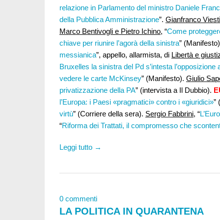
relazione in Parlamento del ministro Daniele Fran
della Pubblica Amministrazione
”.
Gianfranco Viesti
Marco Bentivogli e Pietro Ichino
, “
Come proteggere 
chiave per riunire l’agorà della sinistra
” (Manifesto
messianica
”, appello, allarmista, di
Libertà e giusti
Bruxelles la sinistra del Pd s’intesta l’opposizione
vedere le carte McKinsey
” (Manifesto).
Giulio Sape
privatizzazione della PA
” (intervista a Il Dubbio).
E
l’Europa: i Paesi «pragmatici» contro i «giuridici»
” 
virtù
” (Corriere della sera).
Sergio Fabbrini,
“
L’Euro
“
Riforma dei Trattati, il compromesso che scontenta
Leggi tutto →
0 commenti
LA POLITICA IN QUARANTENA