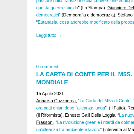
passare dalla transizione alla conversione ecologi
questa guerra suicida
” (La Stampa).
Gianpiero De
democratici
” (Demografia e democrazia).
Stefano
“
Eutanasia, cosa andrebbe modificato della propos
Leggi tutto →
0 commenti
LA CARTA DI CONTE PER IL M5S.
MONDIALE
15 Aprile 2021
Annalisa Cuzzocrea
, “
La Carta del M5s di Conte: ‘
ora patti chiari dopo l’alleanza lunga
” (Il Fatto).
Re
(Il Riformista).
Ernesto Galli Della Loggia
, “
La nuov
Frassoni
, “
La rivoluzione green e i ritardi da colma
un’alleanza tra ambiente e lavoro
” (intervista al M