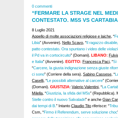
0 commenti
“FERMARE LA STRAGE NEL MEDI
CONTESTATO. M5S VS CARTABIA
8 Luglio 2021
Appello di molte associazioni religiose e laiche
, “
Fe
Libia
” (Avvenire).
Nello Scavo
, “
Il ragazzo disabile
patto contestato. Ora spuntano i video delle violazi
il Pd va in cortocircuito
” (Domani).
LIBANO:
Fulvi
e Italia
” (Avvenire).
EGITTO:
Francesca Paci
, “
Sì
“
Carcere, la giusta indignazione senza giuste rifo
ci sono
” (Corriere della sera).
Sabino Cassese
, “
L
Caselli
, “
Le possibili alternative al carcere
” (Corrie
(Domani).
GIUSTIZIA
:
Valerio Valentini,
“
La Cartab
Milella
, “
Giustizia, la sfida del M5s
” (Repubblica). 
Stelle contro il nuovo Salvaladri
” e anche
Gian Carl
dai tempi di B.
” Intanto
Claudio Tito
riferisce: “
Tribu
Csm, “
Firmo il Referendum, serve soluzione choc