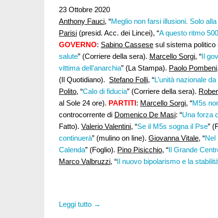
23 Ottobre 2020
Anthony Fauci
, “
Meglio non farsi illusioni. Solo al
Parisi
(presid. Acc. dei Lincei), “
A questo ritmo 50
GOVERNO
:
Sabino Cassese
sul sistema politico 
salute
” (Corriere della sera).
Marcello Sorgi
, “
Il go
vittima dell’anarchia
” (La Stampa).
Paolo Pombeni
(Il Quotidiano).
Stefano Folli,
“
L’unità nazionale da 
Polito
, “
Calo di fiducia
” (Corriere della sera).
Robert
al Sole 24 ore).
PARTITI
:
Marcello Sorgi
, “
M5s non 
controcorrente di
Domenico De Masi
: “
Una forza d
Fatto).
Valerio Valentini
, “
Se il M5s sogna il Pse
” (
continuerà
” (mulino on line).
Giovanna Vitale
, “
Nel 
Calenda
” (Foglio).
Pino Pisicchio
, “
Il Grande Centro
Marco Valbruzzi
, “
Il nuovo bipolarismo e la stabilit
Leggi tutto →