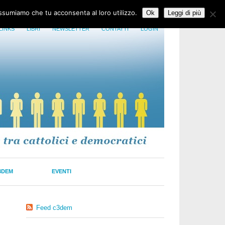
assumiamo che tu acconsenta al loro utilizzo.
Ok
Leggi di più
LINKS
LIBRI
NEWSLETTER
CONTATTI
LOGIN
3DEM
EVENTI
Feed c3dem