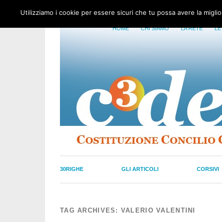
Utilizziamo i cookie per essere sicuri che tu possa avere la migli
HOME
CHI SIAMO
LA RETE
LE
30RIGHE
GLI ARTICOLI
CORSIVI
TAG ARCHIVES:
VALERIO VALENTINI