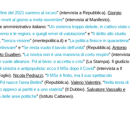
la fine del 2021 saremo al sicuro
” (intervista a Repubblica).
Giorgio
0 morti al giorno a metà novembre
” (intervista al Manifesto).
e amministrativo italiano: “
Un sistema troppo debole, in cattivo stato d
verno e le regioni, e quegli errori di valutazione
” e “
Il diritto allo studio
, “
Senza visione
” (mentepolitica.it) e “
La politica finisce in quarantena
”
ritrovare
” e “
Se resta vuoto il tavolo dell’unità
” (Repubblica).
Antonio
o Gualtieri,
“
La nostra non è una manovra di corto respiro
” (intervista
vuole alleanze. Pd al bivio: o accetta o crisi
” (La Stampa). Il giudizio
i sinistra e antipopulista: ecco il M5s dopo il Covid
” (intervista a Il
Foglio).
Nicola Pedrazzi
, “
Il M5s è finito, ma il suo spettacolo
Pd nasce l’area Bettini
” (Repubblica).
Valerio Valentini
, “
Nella testa di
 appeso ai partiti e a uno statista
” (Il Dubbio).
Salvatore Vassallo e
à delle aree politiche
” (Istituto Cattaneo).