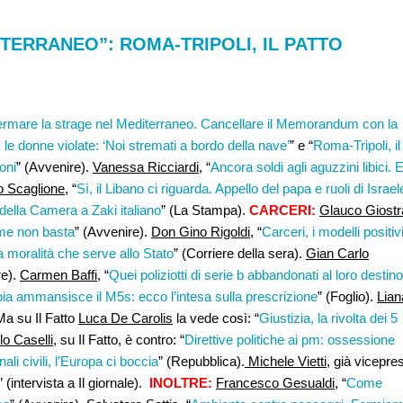
TERRANEO”: ROMA-TRIPOLI, IL PATTO
rmare la strage nel Mediterraneo. Cancellare il Memorandum con la
, le donne violate: ‘Noi stremati a bordo della nave’
” e “
Roma-Tripoli, il
oni
” (Avvenire).
Vanessa Ricciardi,
“
Ancora soldi agli aguzzini libici. 
o Scaglione
, “
Sì, il Libano ci riguarda. Appello del papa e ruoli di Israel
 della Camera a Zaki italiano
” (La Stampa).
CARCERI:
Glauco Giostr
rme non basta
” (Avvenire).
Don Gino Rigoldi,
“
Carceri, i modelli positiv
a moralità che serve allo Stato
” (Corriere della sera).
Gian Carlo
re).
Carmen Baffi,
“
Quei poliziotti di serie b abbandonati al loro destino
ia ammansisce il M5s: ecco l’intesa sulla prescrizione
” (Foglio).
Lian
Ma su Il Fatto
Luca De Carolis
la vede così: “
Giustizia, la rivolta dei 5
o Caselli
, su Il Fatto, è contro: “
Direttive politiche ai pm: ossessione
nali civili, l’Europa ci boccia
” (Repubblica).
Michele Vietti
, già vicepres
” (intervista a Il giornale).
INOLTRE:
Francesco Gesualdi,
“
Come