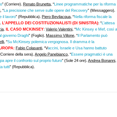
co
” (Corriere).
Renato Brunetta
, “
Linee programmatiche per la riforma
,
“
La precisione che serve sulle opere del Recovery
” (Messaggero).
il lavoro
” (Repubblica).
Piero Bevilacqua
, “
Nella riforma fiscale la
).
L’APPELLO DEI COSTITUZIONALISTI (DI SINISTRA)
: “
L’attesa
zia
.
IL CASO MCKINSEY
:
Valerio Valentini,
“
Mc Kinsey e Mef, così 
 al governo Draghi
” (Foglio).
Massimo Villone
, “
Il Parlamento può
lli,
“
Su McKinsey polemica vergognosa. Il dramma è la
UROPA:
Fabio Colasanti
, “V
accini, Israele e Usa hanno battuto
(Corriere della sera).
Angelo Panebianco
, “
Essere pragmatici è una
pa apre il confronto sul proprio futuro
” (Sole 24 ore).
Andrea Bonanni
,
 tutti
” (Repubblica).