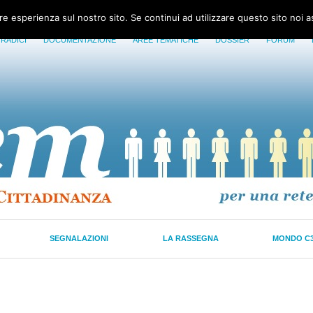
ore esperienza sul nostro sito. Se continui ad utilizzare questo sito noi 
 RADICI
DOCUMENTAZIONE
AREE TEMATICHE
DOSSIER
FORUM
SEGNALAZIONI
LA RASSEGNA
MONDO C