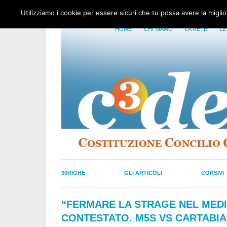
Utilizziamo i cookie per essere sicuri che tu possa avere la migli
HOME
CHI SIAMO
LA RETE
LE
30RIGHE
GLI ARTICOLI
CORSIVI
“FERMARE LA STRAGE NEL MEDI
CONTESTATO. M5S VS CARTABIA