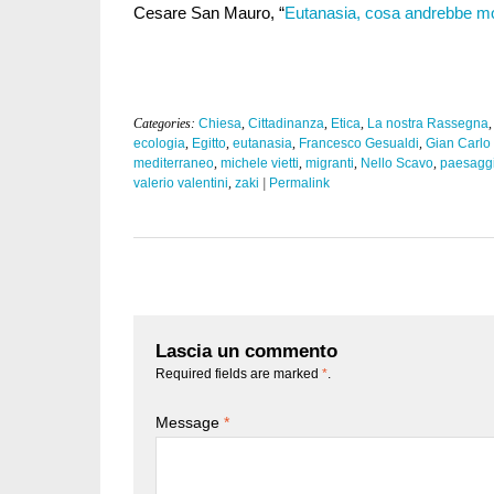
Cesare San Mauro, “
Eutanasia, cosa andrebbe mod
Categories:
Chiesa
,
Cittadinanza
,
Etica
,
La nostra Rassegna
ecologia
,
Egitto
,
eutanasia
,
Francesco Gesualdi
,
Gian Carlo 
mediterraneo
,
michele vietti
,
migranti
,
Nello Scavo
,
paesagg
valerio valentini
,
zaki
|
Permalink
Lascia un commento
Required fields are marked
*
.
Message
*