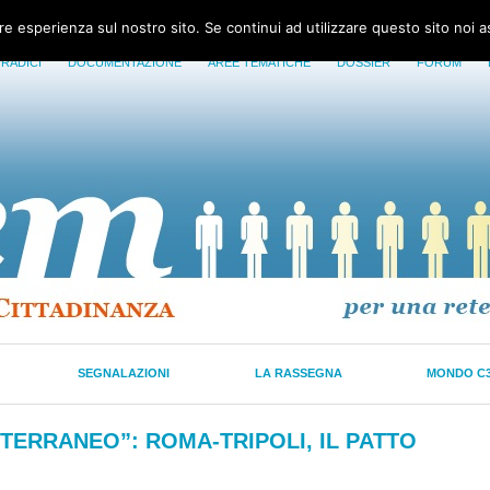
ore esperienza sul nostro sito. Se continui ad utilizzare questo sito noi 
 RADICI
DOCUMENTAZIONE
AREE TEMATICHE
DOSSIER
FORUM
SEGNALAZIONI
LA RASSEGNA
MONDO C
TERRANEO”: ROMA-TRIPOLI, IL PATTO