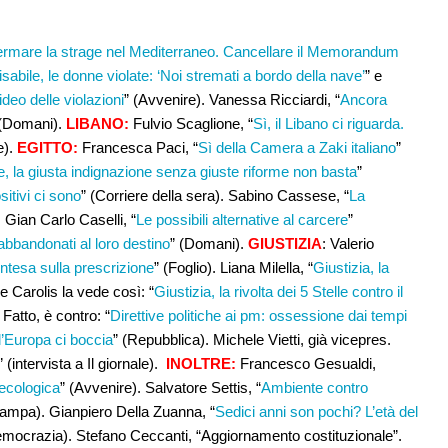
rmare la strage nel Mediterraneo. Cancellare il Memorandum
isabile, le donne violate: ‘Noi stremati a bordo della nave’
” e
ideo delle violazioni
” (Avvenire). Vanessa Ricciardi, “
Ancora
 (Domani).
LIBANO:
Fulvio Scaglione, “
Sì, il Libano ci riguarda.
e).
EGITTO:
Francesca Paci, “
Sì della Camera a Zaki italiano
”
, la giusta indignazione senza giuste riforme non basta
”
sitivi ci sono
” (Corriere della sera). Sabino Cassese, “
La
. Gian Carlo Caselli, “
Le possibili alternative al carcere
”
b abbandonati al loro destino
” (Domani).
GIUSTIZIA
: Valerio
ntesa sulla prescrizione
” (Foglio). Liana Milella, “
Giustizia, la
e Carolis la vede così: “
Giustizia, la rivolta dei 5 Stelle contro il
 Fatto, è contro: “
Direttive politiche ai pm: ossessione dai tempi
, l’Europa ci boccia
” (Repubblica).
Michele Vietti, già vicepres.
” (intervista a Il giornale).
INOLTRE:
Francesco Gesualdi,
ecologica
” (Avvenire). Salvatore Settis, “
Ambiente contro
tampa). Gianpiero Della Zuanna, “
Sedici anni son pochi? L’età del
emocrazia). Stefano Ceccanti, “Aggiornamento costituzionale”.