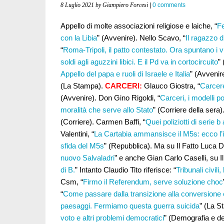
8 Luglio 2021
by Giampiero Forcesi
|
0 comments
Appello di molte associazioni religiose e laiche, “
Fe
con la Libia
” (Avvenire). Nello Scavo, “
Il ragazzo d
“
Roma-Tripoli, il patto contestato. Ora spuntano i v
soldi agli aguzzini libici. E il Pd va in cortocircuito
”
Appello del papa e ruoli di Israele e Italia
” (Avvenir
(La Stampa).
CARCERI:
Glauco Giostra, “
Carcere
(Avvenire). Don Gino Rigoldi, “
Carceri, i modelli po
moralità che serve allo Stato
” (Corriere della sera)
(Corriere). Carmen Baffi, “
Quei poliziotti di serie 
Valentini, “
La Cartabia ammansisce il M5s: ecco l’i
sfida del M5s
” (Repubblica). Ma su Il Fatto Luca D
nuovo Salvaladri
” e anche Gian Carlo Caselli, su Il
di B.
” Intanto Claudio Tito riferisce: “
Tribunali civili
Csm, “
Firmo il Referendum, serve soluzione choc
“
Come passare dalla transizione alla conversione 
paesaggi. Fermiamo questa guerra suicida
” (La S
voto e altri problemi democratici
” (Demografia e d