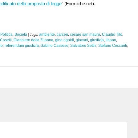
ificato della proposta di legge
” (Formiche.net).
,
Politica
,
Società
| Tags:
ambiente
,
carceri
,
cesare san mauro
,
Claudio Tito
,
Caselli
,
Gianpiero della Zuanna
,
gino rigoldi
,
giovani
,
giustizia
,
libano
,
io
,
referendum giustizia
,
Sabino Cassese
,
Salvatore Settis
,
Stefano Ceccanti
,