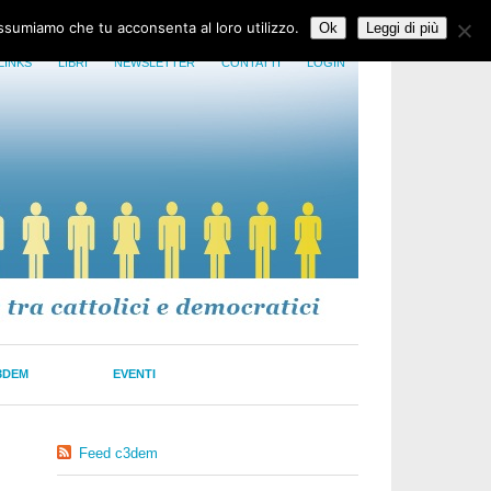
assumiamo che tu acconsenta al loro utilizzo.
Ok
Leggi di più
LINKS
LIBRI
NEWSLETTER
CONTATTI
LOGIN
3DEM
EVENTI
Feed c3dem