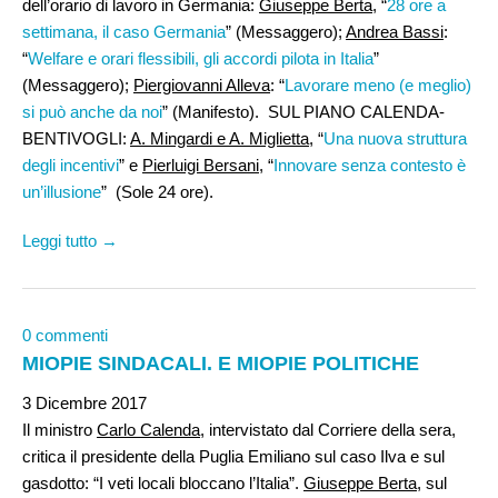
dell’orario di lavoro in Germania:
Giuseppe Berta
, “
28 ore a
settimana, il caso Germania
” (Messaggero);
Andrea Bassi
:
“
Welfare e orari flessibili, gli accordi pilota in Italia
”
(Messaggero);
Piergiovanni Alleva
: “
Lavorare meno (e meglio)
si può anche da noi
” (Manifesto). SUL PIANO CALENDA-
BENTIVOGLI:
A. Mingardi e A. Miglietta
, “
Una nuova struttura
degli incentivi
” e
Pierluigi Bersani
, “
Innovare senza contesto è
un’illusione
” (Sole 24 ore).
Leggi tutto →
0 commenti
MIOPIE SINDACALI. E MIOPIE POLITICHE
3 Dicembre 2017
Il ministro
Carlo Calenda
, intervistato dal Corriere della sera,
critica il presidente della Puglia Emiliano sul caso Ilva e sul
gasdotto: “I veti locali bloccano l’Italia”.
Giuseppe Berta
, sul