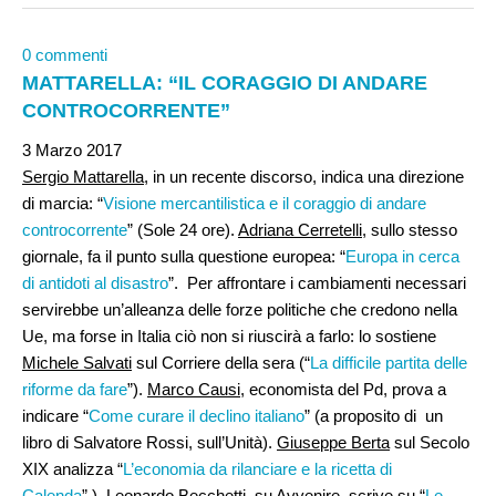
0 commenti
MATTARELLA: “IL CORAGGIO DI ANDARE
CONTROCORRENTE”
3 Marzo 2017
Sergio Mattarella
, in un recente discorso, indica una direzione
di marcia: “
Visione mercantilistica e il coraggio di andare
controcorrente
” (Sole 24 ore).
Adriana Cerretelli
, sullo stesso
giornale, fa il punto sulla questione europea: “
Europa in cerca
di antidoti al disastro
”. Per affrontare i cambiamenti necessari
servirebbe un’alleanza delle forze politiche che credono nella
Ue, ma forse in Italia ciò non si riuscirà a farlo: lo sostiene
Michele Salvati
sul Corriere della sera (“
La difficile partita delle
riforme da fare
”).
Marco Causi
, economista del Pd, prova a
indicare “
Come curare il declino italiano
” (a proposito di un
libro di Salvatore Rossi, sull’Unità).
Giuseppe Berta
sul Secolo
XIX analizza “
L’economia da rilanciare e la ricetta di
Calenda
”.).
Leonardo Becchetti,
su Avvenire, scrive su “
Le