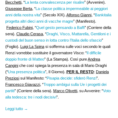
Becchetti
, “
La lenta convalescenza per risalire
” (Avvenire).
Giuseppe Berta
, “
La classe politica impermeabile ai peggiori
anni della nostra vita
” (Secolo XIX).
Alfonso Gianni
, “
Bankitalia
progetta altri dieci anni di vacche magre
” (Manifesto).
Federico Fubini
, “
Quel gesto pensando a Baffi
” (Corriere della
sera).
Claudio Cerasa,
“
Draghi, Visco, Mattarella, Gentiloni e i
custodi del buon senso in lotta contro l’Italia dello sfascio
”
(Foglio).
Luigi La Spina
si sofferma sulle voci secondo le quali
Renzi vorrebbe sostituire il governatore Visco: “
Il difficile
doppio fronte di Matteo
” (La Stampa). Così pure
Andrea
Cangini
che così spiega la presenza in sala di Mario Draghi
(“
Una presenza politica
”, Il Giorno).
PER IL RESTO
:
Daniela
Preziosi
sul Manifesto: “
Pisapia decide: sfiderò Renzi
”.
Francesco Giavazzi
, “
Troppo ambigui sulla Ue i progetti dei
partiti
” (Corriere della sera).
Marco Olivetti
, su Avvenire: “
Voto
alla tedesca: tre i nodi decisivi
”.
Leggi tutto →