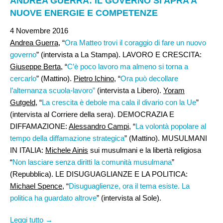
ANDREA GUERRA: IL GOVERNO SI APRA A
NUOVE ENERGIE E COMPETENZE
4 Novembre 2016
Andrea Guerra
, “
Ora Matteo trovi il coraggio di fare un nuovo
governo
” (intervista a La Stampa). LAVORO E CRESCITA:
Giuseppe Berta,
“
C’è poco lavoro ma almeno si torna a
cercarlo
” (Mattino).
Pietro Ichino
, “
Ora può decollare
l’alternanza scuola-lavoro”
(intervista a Libero).
Yoram
Gutgeld
, “
La crescita è debole ma cala il divario con la Ue
”
(intervista al Corriere della sera). DEMOCRAZIA E
DIFFAMAZIONE:
Alessandro Campi
, “
La volontà popolare al
tempo della diffamazione strategica
” (Mattino). MUSULMANI
IN ITALIA:
Michele Ainis
sui musulmani e la libertà religiosa
“
Non lasciare senza diritti la comunità musulmana
”
(Repubblica). LE DISUGUAGLIANZE E LA POLITICA:
Michael Spence
, “
Disuguaglienze, ora il tema esiste. La
politica ha guardato altrove
” (intervista al Sole).
Leggi tutto →