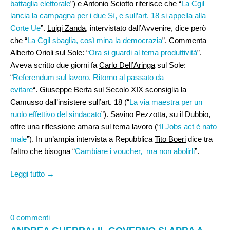
battaglia elettorale
”) e
Antonio Sciotto
riferisce che “
La Cgil
lancia la campagna per i due Sì, e sull’art. 18 si appella alla
Corte Ue
”.
Luigi Zanda
, intervistato dall’Avvenire, dice però
che “
La Cgil sbaglia, così mina la democrazia
”. Commenta
Alberto Orioli
sul Sole: “
Ora si guardi al tema produttività
”.
Aveva scritto due giorni fa
Carlo Dell’Aringa
sul Sole:
“
Referendum sul lavoro. Ritorno al passato da
evitare
“.
Giuseppe Berta
sul Secolo XIX sconsiglia la
Camusso dall’insistere sull’art. 18 (“
La via maestra per un
ruolo effettivo del sindacato
”).
Savino Pezzotta
, su il Dubbio,
offre una riflessione amara sul tema lavoro (“
Il Jobs act è nato
male
”). In un’ampia intervista a Repubblica
Tito Boeri
dice tra
l’altro che bisogna “
Cambiare i voucher, ma non abolirli
”.
Leggi tutto →
0 commenti