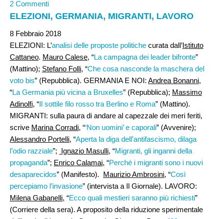
2 Commenti
ELEZIONI, GERMANIA, MIGRANTI, LAVORO
8 Febbraio 2018
ELEZIONI: L’
analisi delle proposte politiche
curata dall’
Istituto
Cattaneo
.
Mauro Calese
, “
La campagna dei leader bifronte
”
(Mattino);
Stefano Folli
, “
Che cosa nasconde la maschera del
voto bis
” (Repubblica). GERMANIA E NOI:
Andrea Bonanni
,
“
La Germania più vicina a Bruxelles
” (Repubblica);
Massimo
Adinolfi
, “
Il sottile filo rosso tra Berlino e Roma
” (Mattino).
MIGRANTI: sulla paura di andare al capezzale dei meri feriti,
scrive
Marina Corradi,
“
‘Non uomini’ e caporali
” (Avvenire);
Alessandro Portelli
, “
Aperta la diga dell’antifascismo, dilaga
l’odio razziale
”;
Ignazio Masulli
, “
Migranti, gli inganni della
propaganda
”;
Enrico Calamai
, “
Perché i migranti sono i nuovi
desaparecidos
” (Manifesto).
Maurizio Ambrosini,
“
Così
percepiamo l’invasione
” (intervista a Il Giornale). LAVORO:
Milena Gabanelli
, “
Ecco quali mestieri saranno più richiesti
”
(Corriere della sera). A proposito della riduzione sperimentale