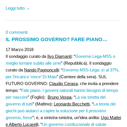
Leggi tutto →
0 commenti
IL PROSSIMO GOVERNO? FARE PIANO…
17 Marzo 2018
Il sondaggio curato da
Ilvo Diamanti
: “
Governo Lega-M5S o
meglio tornare subito alle urne
” (Repubblica). Il sondaggio
curato da
Nando Pagnoncelli
: “
Governo M5S-Lega: sì al 37%,
per l’incarico ‘vince’ Di Maio
” (Corriere della sera). SUL
FUTURO GOVERNO:
Claudio Cerasa
, che invita a prendere
tempo: “
Fate piano. I governi naturali hanno bisogno di tempo
per nascere
” (Foglio);
Bruno Vespa
, “
La via stretta del
governo di tutti
” (Mattino);
Leonardo Becchetti
, “
La teoria dei
giochi può aiutarci a capire la soluzione per il prossimo
governo, forse
”; e, a sinistra-sinistra, un’idea ardita:
Ugo Mattei
e Alberto Lucarell
i, “
Un governo costituzionale di salute