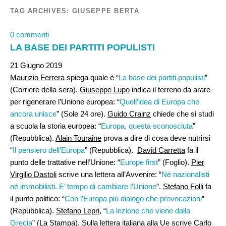
TAG ARCHIVES:
GIUSEPPE BERTA
0 commenti
LA BASE DEI PARTITI POPULISTI
21 Giugno 2019
Maurizio Ferrera
spiega quale è “
La base dei partiti populisti
”
(Corriere della sera).
Giuseppe Lupo
indica il terreno da arare
per rigenerare l’Unione europea: “
Quell’idea di Europa che
ancora unisce
” (Sole 24 ore).
Guido Crainz
chiede che si studi
a scuola la storia europea: “
Europa, questa sconosciuta
”
(Repubblica).
Alain Touraine
prova a dire di cosa deve nutrirsi
“
Il pensiero dell’Europa
” (Repubblica).
David Carretta
fa il
punto delle trattative nell’Unione: “
Europe first
” (Foglio).
Pier
Virgilio Dastoli
scrive una lettera all’Avvenire: “
Né nazionalisti
né immobilisti. E’ tempo di cambiare l’Unione
”.
Stefano Folli
fa
il punto politico: “
Con l’Europa più dialogo che provocazioni
”
(Repubblica).
Stefano Lepri
, “
La lezione che viene dalla
Grecia
” (La Stampa). Sulla lettera italiana alla Ue scrive
Carlo