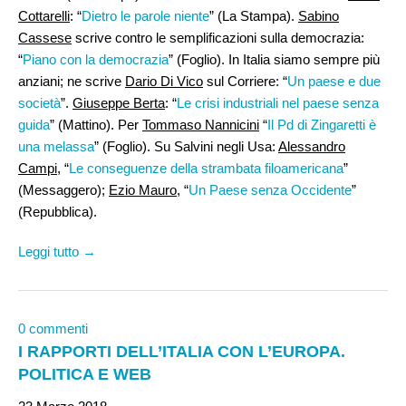
Cottarelli
: “
Dietro le parole niente
” (La Stampa).
Sabino
Cassese
scrive contro le semplificazioni sulla democrazia:
“
Piano con la democrazia
” (Foglio). In Italia siamo sempre più
anziani; ne scrive
Dario Di Vico
sul Corriere: “
Un paese e due
società
”.
Giuseppe Berta
: “
Le crisi industriali nel paese senza
guida
” (Mattino). Per
Tommaso Nannicini
“
Il Pd di Zingaretti è
una melassa
” (Foglio). Su Salvini negli Usa:
Alessandro
Campi
, “
Le conseguenze della strambata filoamericana
”
(Messaggero);
Ezio Mauro
, “
Un Paese senza Occidente
”
(Repubblica).
Leggi tutto →
0 commenti
I RAPPORTI DELL’ITALIA CON L’EUROPA.
POLITICA E WEB