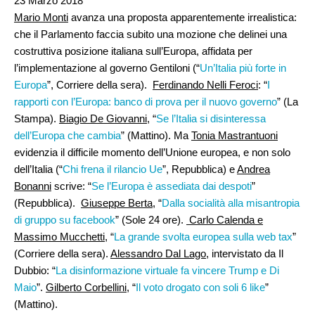
23 Marzo 2018
Mario Monti
avanza una proposta apparentemente irrealistica:
che il Parlamento faccia subito una mozione che delinei una
costruttiva posizione italiana sull’Europa, affidata per
l’implementazione al governo Gentiloni (“
Un’Italia più forte in
Europa
”, Corriere della sera).
Ferdinando Nelli Feroci
: “
I
rapporti con l’Europa: banco di prova per il nuovo governo
” (La
Stampa).
Biagio De Giovanni,
“
Se l’Italia si disinteressa
dell’Europa che cambia
” (Mattino). Ma
Tonia Mastrantuoni
evidenzia il difficile momento dell’Unione europea, e non solo
dell’Italia (“
Chi frena il rilancio Ue
”, Repubblica) e
Andrea
Bonanni
scrive: “
Se l’Europa è assediata dai despoti
”
(Repubblica).
Giuseppe Berta
, “
Dalla socialità alla misantropia
di gruppo su facebook
” (Sole 24 ore).
Carlo Calenda e
Massimo Mucchetti
, “
La grande svolta europea sulla web tax
”
(Corriere della sera).
Alessandro Dal Lago
, intervistato da Il
Dubbio: “
La disinformazione virtuale fa vincere Trump e Di
Maio
”.
Gilberto Corbellini
, “
Il voto drogato con soli 6 like
”
(Mattino).