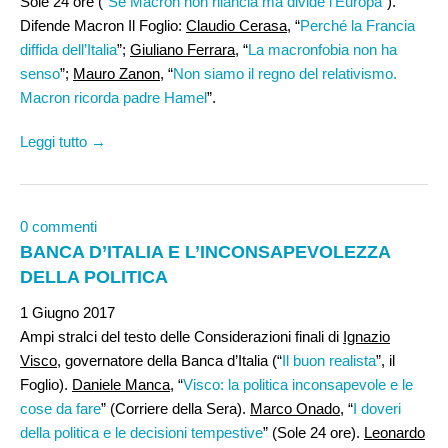
Sole 24 ore (“
Se Macron non rilancia ma divide l’Europa
”).
Difende Macron Il Foglio:
Claudio Cerasa
, “
Perché la Francia
diffida dell’Italia
”;
Giuliano Ferrara
, “
La macronfobia non ha
senso
”;
Mauro Zanon
, “
Non siamo il regno del relativismo.
Macron ricorda padre Hamel
”.
Leggi tutto →
0 commenti
BANCA D’ITALIA E L’INCONSAPEVOLEZZA
DELLA POLITICA
1 Giugno 2017
Ampi stralci del testo delle Considerazioni finali di
Ignazio
Visco
, governatore della Banca d’Italia (“
Il buon realista
”, il
Foglio).
Daniele Manca
, “
Visco: la politica inconsapevole e le
cose da fare
” (Corriere della Sera).
Marco Onado
, “
I doveri
della politica e le decisioni tempestive
” (Sole 24 ore).
Leonardo