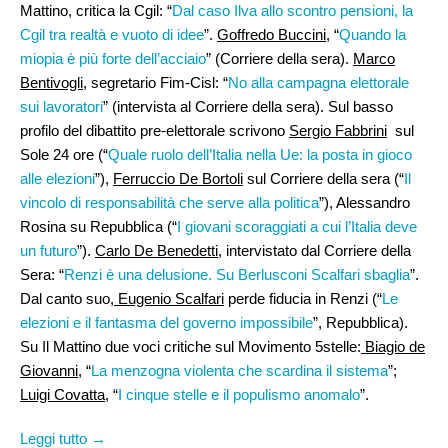
Mattino, critica la Cgil: “
Dal caso Ilva allo scontro pensioni, la
Cgil tra realtà e vuoto di idee
”.
Goffredo Buccini
, “
Quando la
miopia è più forte dell’acciaio
” (Corriere della sera).
Marco
Bentivogli
, segretario Fim-Cisl: “
No alla campagna elettorale
sui lavoratori
” (intervista al Corriere della sera). Sul basso
profilo del dibattito pre-elettorale scrivono
Sergio Fabbrini
sul
Sole 24 ore (“
Quale ruolo dell’Italia nella Ue: la posta in gioco
alle elezioni
”),
Ferruccio De Bortoli
sul Corriere della sera (“
Il
vincolo di responsabilità che serve alla politica
”), Alessandro
Rosina su Repubblica (“
I giovani scoraggiati a cui l’Italia deve
un futuro
”).
Carlo De Benedetti,
intervistato dal Corriere della
Sera: “
Renzi è una delusione. Su Berlusconi Scalfari sbaglia
”.
Dal canto suo,
Eugenio Scalfari
perde fiducia in Renzi (“
Le
elezioni e il fantasma del governo impossibile
”, Repubblica).
Su Il Mattino due voci critiche sul Movimento 5stelle:
Biagio de
Giovanni
, “
La menzogna violenta che scardina il sistema
”;
Luigi Covatta
, “
I cinque stelle e il populismo anomalo
”.
Leggi tutto →