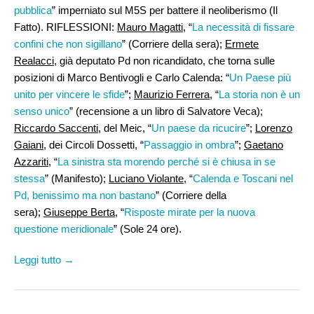
pubblica
” imperniato sul M5S per battere il neoliberismo (Il
Fatto). RIFLESSIONI:
Mauro Magatti
, “
La necessità di fissare
confini che non sigillano
” (Corriere della sera);
Ermete
Realacci
, già deputato Pd non ricandidato, che torna sulle
posizioni di Marco Bentivogli e Carlo Calenda: “
Un Paese più
unito per vincere le sfide
”;
Maurizio Ferrera
, “
La storia non è un
senso unico
” (recensione a un libro di Salvatore Veca);
Riccardo Saccenti
, del Meic, “
Un paese da ricucire
”;
Lorenzo
Gaiani
, dei Circoli Dossetti, “
Passaggio in ombra
”;
Gaetano
Azzariti
, “
La sinistra sta morendo perché si è chiusa in se
stessa
” (Manifesto);
Luciano Violante
, “
Calenda e Toscani nel
Pd, benissimo ma non bastano
” (Corriere della
sera);
Giuseppe Berta
, “
Risposte mirate per la nuova
questione meridionale
” (Sole 24 ore).
Leggi tutto →