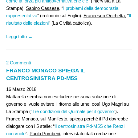
come la forza più antigovernativa che c’è
” (intervista a La
Stampa).
Sabino Cassese
, “
I problemi della democrazia
rappresentativa
” (colloquio sul Foglio).
Francesco Occhetta
, “
Il
risultato delle elezioni
” (La Civiltà cattolica).
Leggi tutto →
2 Commenti
FRANCO MONACO SPIEGA IL
CENTROSINISTRA PD-M5S
16 Marzo 2018
Mattarella sembra non escludere nessuna soluzione di
governo e vuole evitare il ritorno alle urne: così
Ugo Magri
su
La Stampa (
“Tre condizioni del Quirnale per il governo
”).
Franco Monaco
, sul Manifesto, spiega perché il Pd dovrebbe
dialogare con i 5 stelle: “
Il centrosinistra Pd-M5S che Renzi
non vuole
”.
Paolo Pombeni
, intervistato dalla redazione