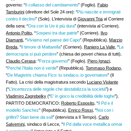
governo: “
Il collasso del cambiamento
” (Foglio).
Fabio
Tamburini
(direttore del Sole 24 ore): “
Più nascite e immigrati
contro il declino
” (Sole). L’intervista di
Giovanni Tria
al Corriere
della sera: “
Ora con la Ue è più dura
” (intervista al Corriere).
Antonio Polito
, “
Sospesi tra due patrie
” (Corriere).
Ilvo
Diamanti
, “
Viviamo nel paese del Capo
” (Repubblica).
Marzio
Breda
, “
Il timore di Mattarella
” (Corriere).
Raniero La Valle,
“
La
democrazia si può perdere
” (chiesa dei poveri chiesa di tutti).
Claudio Cerasa
: “
Forza governo!
” (Foglio).
Piero Ignazi
,
“
Perché l’Italia non è verde
” (Repubblica).
Tommaso Rodano
,
“
De Magistris chiama Fico: tu sindaco, io governatore
” (Il
Fatto). La crisi della magistratura secondo
Luciano Violante
(“
L’incertezza delle regole che destabilizza la società
”) e
Vladimiro Zagrebelky
(“
E’ in gioco la credibilità delle toghe
”).
PARTITO DEMOCRATICO:
Roberto Esposito
, “
Il Pd e il
modello Sanchez
” (Repubblica).
Enrico Rossi
, “
Noi con i
grillini? Stan bene da soli
” (intervista a Il Tempo).
Carlo
Salvemini,
sindaco di Lecce, “
Il Pd dalla voce metallica ormai