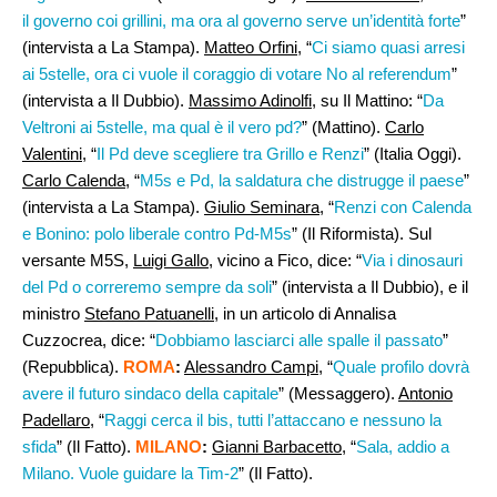
il governo coi grillini, ma ora al governo serve un’identità forte
”
(intervista a La Stampa).
Matteo Orfini
, “
Ci siamo quasi arresi
ai 5stelle, ora ci vuole il coraggio di votare No al referendum
”
(intervista a Il Dubbio).
Massimo Adinolfi
, su Il Mattino: “
Da
Veltroni ai 5stelle, ma qual è il vero pd?
” (Mattino).
Carlo
Valentini,
“
Il Pd deve scegliere tra Grillo e Renzi
” (Italia Oggi).
Carlo Calenda
, “
M5s e Pd, la saldatura che distrugge il paese
”
(intervista a La Stampa).
Giulio Seminara
, “
Renzi con Calenda
e Bonino: polo liberale contro Pd-M5s
” (Il Riformista). Sul
versante M5S,
Luigi Gallo
, vicino a Fico, dice: “
Via i dinosauri
del Pd o correremo sempre da soli
” (intervista a Il Dubbio), e il
ministro
Stefano Patuanelli
, in un articolo di Annalisa
Cuzzocrea, dice: “
Dobbiamo lasciarci alle spalle il passato
”
(Repubblica).
ROMA
:
Alessandro Campi,
“
Quale profilo dovrà
avere il futuro sindaco della capitale
” (Messaggero).
Antonio
Padellaro,
“
Raggi cerca il bis, tutti l’attaccano e nessuno la
sfida
” (Il Fatto).
MILANO
:
Gianni Barbacetto
, “
Sala, addio a
Milano. Vuole guidare la Tim-2
” (Il Fatto).