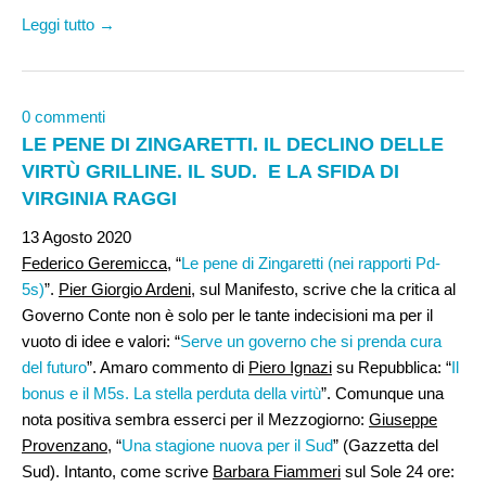
Leggi tutto →
0 commenti
LE PENE DI ZINGARETTI. IL DECLINO DELLE
VIRTÙ GRILLINE. IL SUD. E LA SFIDA DI
VIRGINIA RAGGI
13 Agosto 2020
Federico Geremicca
, “
Le pene di Zingaretti (nei rapporti Pd-
5s)
”.
Pier Giorgio Ardeni
, sul Manifesto, scrive che la critica al
Governo Conte non è solo per le tante indecisioni ma per il
vuoto di idee e valori: “
Serve un governo che si prenda cura
del futuro
”. Amaro commento di
Piero Ignazi
su Repubblica: “
Il
bonus e il M5s. La stella perduta della virtù
”. Comunque una
nota positiva sembra esserci per il Mezzogiorno:
Giuseppe
Provenzano
, “
Una stagione nuova per il Sud
” (Gazzetta del
Sud). Intanto, come scrive
Barbara Fiammeri
sul Sole 24 ore: