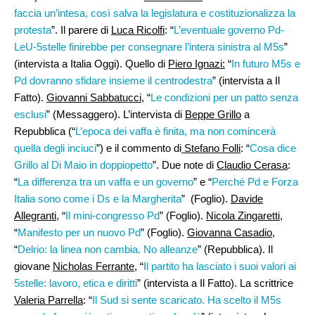
faccia un’intesa, così salva la legislatura e costituzionalizza la
protesta
”. Il parere di
Luca Ricolfi
: “
L’eventuale governo Pd-
LeU-5stelle finirebbe per consegnare l’intera sinistra al M5s
”
(intervista a Italia Oggi). Quello di
Piero Ignazi:
“
In futuro M5s e
Pd dovranno sfidare insieme il centrodestra
” (intervista a Il
Fatto).
Giovanni Sabbatucci
, “
Le condizioni per un patto senza
esclusi
” (Messaggero). L’intervista di
Beppe Grillo
a
Repubblica (“
L’epoca dei vaffa è finita, ma non comincerà
quella degli inciuci
”) e il commento di
Stefano Folli
: “
Cosa dice
Grillo al Di Maio in doppiopetto
”. Due note di
Claudio Cerasa
:
“
La differenza tra un vaffa e un governo
” e “
Perché Pd e Forza
Italia sono come i Ds e la Margherita
” (Foglio).
Davide
Allegranti
, “
Il mini-congresso Pd
” (Foglio).
Nicola Zingaretti
,
“
Manifesto per un nuovo Pd
” (Foglio).
Giovanna Casadio
,
“
Delrio: la linea non cambia. No alleanze
” (Repubblica). Il
giovane
Nicholas Ferrante,
“
Il partito ha lasciato i suoi valori ai
5stelle: lavoro, etica e diritti
” (intervista a Il Fatto). La scrittrice
Valeria Parrella
: “
Il Sud si sente scaricato. Ha scelto il M5s