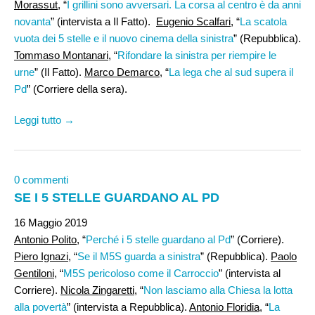
Morassut
, “
I grillini sono avversari. La corsa al centro è da anni
novanta
” (intervista a Il Fatto).
Eugenio Scalfari
, “
La scatola
vuota dei 5 stelle e il nuovo cinema della sinistra
” (Repubblica).
Tommaso Montanari
, “
Rifondare la sinistra per riempire le
urne
” (Il Fatto).
Marco Demarco
, “
La lega che al sud supera il
Pd
” (Corriere della sera).
Leggi tutto →
0 commenti
SE I 5 STELLE GUARDANO AL PD
16 Maggio 2019
Antonio Polito,
“
Perché i 5 stelle guardano al Pd
” (Corriere).
Piero Ignazi
, “
Se il M5S guarda a sinistra
” (Repubblica).
Paolo
Gentiloni
, “
M5S pericoloso come il Carroccio
” (intervista al
Corriere).
Nicola Zingaretti
, “
Non lasciamo alla Chiesa la lotta
alla povertà
” (intervista a Repubblica).
Antonio Floridia,
“
La