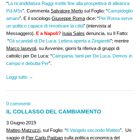
“
La ricandidatura Raggi mette fine alla prospettiva di alleanza
Pd-M5s
”. Commenta
Salvatore Merlo
sul Foglio: “
Campidoglio
amaro
”. E il sociologo
Giuseppe Roma
dice: “
Per Roma serve
un politico capace di rimotivare la città
” (intervista al
Messaggero).
E a Napoli?
Isaia Sales
denuncia, su Il Fatto:
“
Gli scandali di De Luca. Lettera aperta a Zingaretti
”; mentre
Marco Iasevoli
, su Avvenire, giorni fa riferiva di gruppi di
cattolici per De Luca: “
Campania, tanti per De Luca. Demos in
campo e debutta Per
”.
Leggi tutto →
0 commenti
IL COLLASSO DEL CAMBIAMENTO
3 Giugno 2019
Matteo Matzuzzi
, sul Foglio: “
Il Vangelo secondo Matteo
”. Un
saggio di
Pier Carlo Padoan
sulla politica economica del