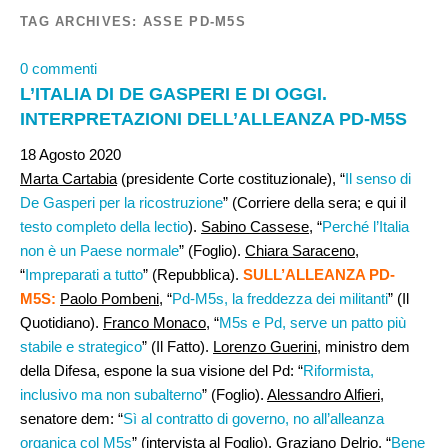
TAG ARCHIVES:
ASSE PD-M5S
0 commenti
L’ITALIA DI DE GASPERI E DI OGGI.
INTERPRETAZIONI DELL’ALLEANZA PD-M5S
18 Agosto 2020
Marta Cartabia
(presidente Corte costituzionale), “
Il senso di
De Gasperi per la ricostruzione
” (Corriere della sera; e qui il
testo completo della lectio
).
Sabino Cassese
, “
Perché l’Italia
non è un Paese normale
” (Foglio).
Chiara Saraceno
,
“
Impreparati a tutto
” (Repubblica).
SULL’ALLEANZA PD-
M5S:
Paolo Pombeni,
“
Pd-M5s, la freddezza dei militanti
” (Il
Quotidiano).
Franco Monaco
, “
M5s e Pd, serve un patto più
stabile e strategico
” (Il Fatto).
Lorenzo Guerini
, ministro dem
della Difesa, espone la sua visione del Pd: “
Riformista,
inclusivo ma non subalterno
” (Foglio).
Alessandro Alfieri
,
senatore dem: “
Sì al contratto di governo, no all’alleanza
organica col M5s
” (intervista al Foglio).
Graziano Delrio
, “
Bene