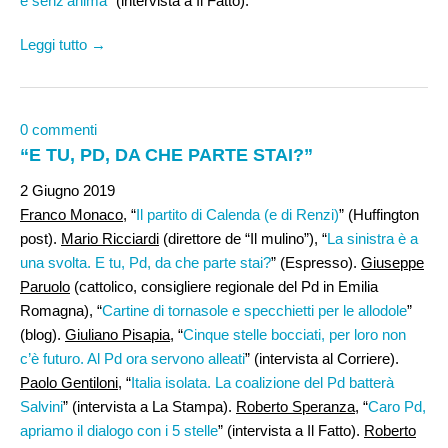
è senz’anima
” (intervista a Il Fatto).
Leggi tutto →
0 commenti
“E TU, PD, DA CHE PARTE STAI?”
2 Giugno 2019
Franco Monaco,
“
Il partito di Calenda (e di Renzi)
” (Huffington
post).
Mario Ricciardi
(direttore de “Il mulino”), “
La sinistra è a
una svolta. E tu, Pd, da che parte stai?
” (Espresso).
Giuseppe
Paruolo
(cattolico, consigliere regionale del Pd in Emilia
Romagna), “
Cartine di tornasole e specchietti per le allodole
”
(blog).
Giuliano Pisapia
, “
Cinque stelle bocciati, per loro non
c’è futuro. Al Pd ora servono alleati
” (intervista al Corriere).
Paolo Gentiloni
, “
Italia isolata. La coalizione del Pd batterà
Salvini
” (intervista a La Stampa).
Roberto Speranza
, “
Caro Pd,
apriamo il dialogo con i 5 stelle
” (intervista a Il Fatto).
Roberto