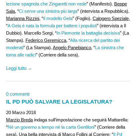
lezione spagnola che Zingaretti non vede
” (Manifesto).
Beppe
Sala
, “
Ci serve una sinistra più larga
” (intervista a Repubblica).
Marianna Rizzini
, “
Il modello Gela
” (Foglio).
Calogero Speziale
,
“
A Gela è nata la formula per battere i populisti
” (intervista a Il
Dubbio). Marcello Sorgi, “
In Piemonte la battaglia decisiva
” (La
Stampa).
Federico Geremicca
, “
Alla ricerca del partito dei
moderati
” (La Stampa).
Angelo Panebianco
, “
La sinistra che
torna alle radici
” (Corriere della sera).
Leggi tutto →
0 commenti
IL PD PUÒ SALVARE LA LEGISLATURA?
20 Marzo 2018
Marzio Breda
indaga sull’impostazione che seguirà Mattarella:
“
Né un governo a tempo né la carta Gentiloni
” (Corriere della
sera). Una bella intervista di
Marco Follini
al Corriere: “
Il Pd