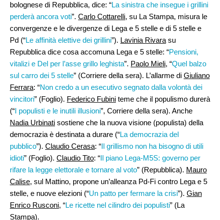
bolognese di Repubblica, dice: “
La sinistra che insegue i grillini
perderà ancora voti
”.
Carlo Cottarelli
, su La Stampa, misura le
convergenze e le divergenze di Lega e 5 stelle e di 5 stelle e
Pd (“
Le affinità elettive dei grillini
”).
Lavinia Rivara
su
Repubblica dice cosa accomuna Lega e 5 stelle: “
Pensioni,
vitalizi e Del per l’asse grillo leghista
”.
Paolo Mieli
, “
Quel balzo
sul carro dei 5 stelle
” (Corriere della sera). L’allarme di
Giuliano
Ferrara
: “
Non credo a un esecutivo segnato dalla volontà dei
vincitori
” (Foglio).
Federico Fubini
teme che il populismo durerà
(“
I populisti e le inutili illusioni
”, Corriere della sera). Anche
Nadia Urbinati
sostiene che la nuova visione (populista) della
democrazia è destinata a durare (“
La democrazia del
pubblico
”).
Claudio Cerasa
: “
Il grillismo non ha bisogno di utili
idioti
” (Foglio).
Claudio Tito
: “
Il piano Lega-M5S: governo per
rifare la legge elettorale e tornare al voto
” (Repubblica).
Mauro
Calise
, sul Mattino, propone un’alleanza Pd-Fi contro Lega e 5
stelle, e nuove elezioni (“
Un patto per fermare la crisi
”).
Gian
Enrico Rusconi
, “
Le ricette nel cilindro dei populisti
” (La
Stampa).