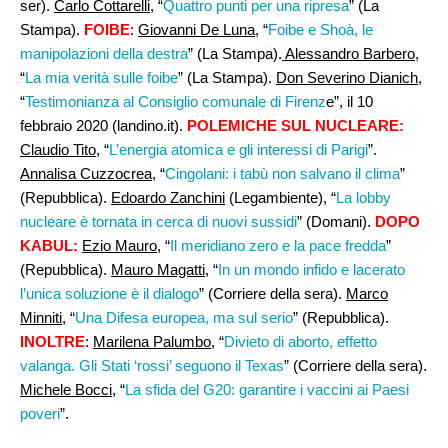
ser).
Carlo Cottarelli
, “
Quattro punti per una ripresa
” (La
Stampa).
FOIBE
:
Giovanni De Luna
, “
Foibe e Shoà, le
manipolazioni della destra
” (La Stampa).
Alessandro Barbero
,
“
La mia verità sulle foibe
” (La Stampa).
Don Severino Dianich
,
“
Testimonianza al Consiglio comunale di Firenz
e”, il 10
febbraio 2020 (landino.it).
POLEMICHE SUL NUCLEARE:
Claudio Tito
, “
L’energia atomica e gli interessi di Parigi
”.
Annalisa Cuzzocrea,
“
Cingolani: i tabù non salvano il clima
”
(Repubblica).
Edoardo Zanchini
(Legambiente), “
La lobby
nucleare è tornata in cerca di nuovi sussidi
” (Domani).
DOPO
KABUL:
Ezio Mauro
, “
Il meridiano zero e la pace fredda
”
(Repubblica).
Mauro Magatti
, “
In un mondo infido e lacerato
l’unica soluzione è il dialogo
” (Corriere della sera).
Marco
Minniti
, “
Una Difesa europea, ma sul serio
” (Repubblica).
INOLTRE
:
Marilena Palumbo
, “
Divieto di aborto, effetto
valanga. Gli Stati ‘rossi’ seguono il Texas
” (Corriere della sera).
Michele Bocci,
“
La sfida del G20: garantire i vaccini ai Paesi
poveri
”.