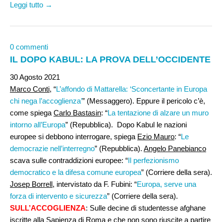
Leggi tutto →
0 commenti
IL DOPO KABUL: LA PROVA DELL’OCCIDENTE
30 Agosto 2021
Marco Conti
, “
L’affondo di Mattarella: ‘Sconcertante in Europa
chi nega l’accoglienza’
” (Messaggero). Eppure il pericolo c’è,
come spiega
Carlo Bastasin
: “
La tentazione di alzare un muro
intorno all’Europa
” (Repubblica). Dopo Kabul le nazioni
europee si debbono interrogare, spiega
Ezio Mauro
: “
Le
democrazie nell’interregno
” (Repubblica).
Angelo Panebianco
scava sulle contraddizioni europee: “
Il perfezionismo
democratico e la difesa comune europea
” (Corriere della sera).
Josep Borrell
, intervistato da F. Fubini: “
Europa, serve una
forza di intervento e sicurezza
” (Corriere della sera).
SULL’ACCOGLIENZA
: Sulle decine di studentesse afghane
iscritte alla Sapienza di Roma e che non sono riuscite a partire