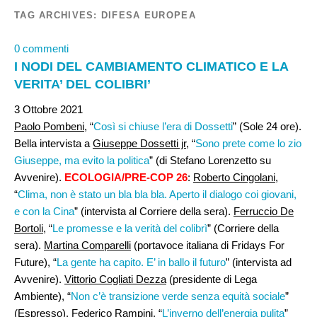
TAG ARCHIVES:
DIFESA EUROPEA
0 commenti
I NODI DEL CAMBIAMENTO CLIMATICO E LA
VERITA’ DEL COLIBRI’
3 Ottobre 2021
Paolo Pombeni,
“
Così si chiuse l’era di Dossetti
” (Sole 24 ore).
Bella intervista a
Giuseppe Dossetti jr
, “
Sono prete come lo zio
Giuseppe, ma evito la politica
” (di Stefano Lorenzetto su
Avvenire).
ECOLOGIA/PRE-COP 26
:
Roberto Cingolani,
“
Clima, non è stato un bla bla bla. Aperto il dialogo coi giovani,
e con la Cina
” (intervista al Corriere della sera).
Ferruccio De
Bortoli
, “
Le promesse e la verità del colibrì
” (Corriere della
sera).
Martina Comparelli
(portavoce italiana di Fridays For
Future), “
La gente ha capito. E’ in ballo il futuro
” (intervista ad
Avvenire).
Vittorio Cogliati Dezza
(presidente di Lega
Ambiente), “
Non c’è transizione verde senza equità sociale
”
(Espresso).
Federico Rampini
, “
L’inverno dell’energia pulita
”