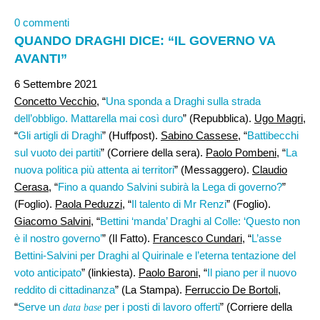
0 commenti
QUANDO DRAGHI DICE: “IL GOVERNO VA
AVANTI”
6 Settembre 2021
Concetto Vecchio
, “
Una sponda a Draghi sulla strada
dell’obbligo. Mattarella mai così duro
” (Repubblica).
Ugo Magri
,
“
Gli artigli di Draghi
” (Huffpost).
Sabino Cassese
, “
Battibecchi
sul vuoto dei partiti
” (Corriere della sera).
Paolo Pombeni
, “
La
nuova politica più attenta ai territori
” (Messaggero).
Claudio
Cerasa
, “
Fino a quando Salvini subirà la Lega di governo?
”
(Foglio).
Paola Peduzzi
, “
Il talento di Mr Renzi
” (Foglio).
Giacomo Salvini
, “
Bettini ‘manda’ Draghi al Colle: ‘Questo non
è il nostro governo’
” (Il Fatto).
Francesco Cundari,
“
L’asse
Bettini-Salvini per Draghi al Quirinale e l’eterna tentazione del
voto anticipato
” (linkiesta).
Paolo Baroni
, “
Il piano per il nuovo
reddito di cittadinanza
” (La Stampa).
Ferruccio De Bortoli,
“
Serve un
per i posti di lavoro offerti
” (Corriere della
data base