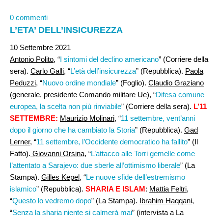
0 commenti
L’ETA’ DELL’INSICUREZZA
10 Settembre 2021
Antonio Polito,
“
I sintomi del declino americano
” (Corriere della
sera).
Carlo Galli,
“
L’età dell’insicurezza
” (Repubblica).
Paola
Peduzzi,
“
Nuovo ordine mondiale
” (Foglio).
Claudio Graziano
(generale, presidente Comando militare Ue), “
Difesa comune
europea, la scelta non più rinviabile
” (Corriere della sera).
L’11
SETTEMBRE:
Maurizio Molinari
, “
11 settembre, vent’anni
dopo il giorno che ha cambiato la Storia
” (Repubblica).
Gad
Lerner,
“
11 settembre, l’Occidente democratico ha fallito
” (Il
Fatto).
Giovanni Orsina
, “
L’attacco alle Torri gemelle come
l’attentato a Sarajevo: due sberle all’ottimismo liberale
” (La
Stampa).
Gilles Kepel
, “
Le nuove sfide dell’estremismo
islamico
” (Repubblica).
SHARIA E ISLAM
:
Mattia Feltri
,
“
Questo lo vedremo dopo
” (La Stampa).
Ibrahim Haqqani
,
“
Senza la sharia niente si calmerà mai
” (intervista a La