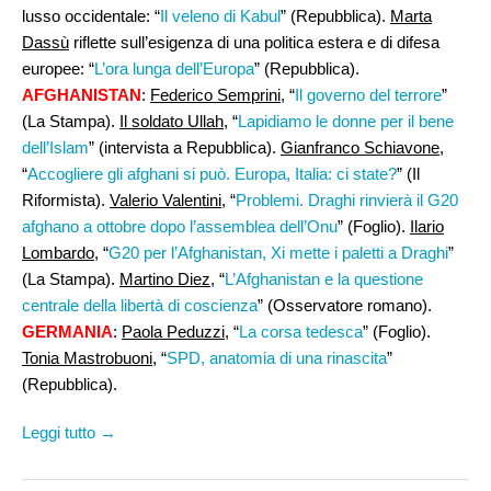
lusso occidentale: “
Il veleno di Kabul
” (Repubblica).
Marta
Dassù
riflette sull’esigenza di una politica estera e di difesa
europee: “
L’ora lunga dell’Europa
” (Repubblica).
AFGHANISTAN
:
Federico Semprini,
“
Il governo del terrore
”
(La Stampa).
Il soldato Ullah,
“
Lapidiamo le donne per il bene
dell’Islam
” (intervista a Repubblica).
Gianfranco Schiavone,
“
Accogliere gli afghani si può. Europa, Italia: ci state?
” (Il
Riformista).
Valerio Valentini,
“
Problemi. Draghi rinvierà il G20
afghano a ottobre dopo l’assemblea dell’Onu
” (Foglio).
Ilario
Lombardo
, “
G20 per l’Afghanistan, Xi mette i paletti a Draghi
”
(La Stampa).
Martino Diez
, “
L’Afghanistan e la questione
centrale della libertà di coscienza
” (Osservatore romano).
GERMANIA
:
Paola Peduzzi
, “
La corsa tedesca
” (Foglio).
Tonia Mastrobuoni
, “
SPD, anatomia di una rinascita
”
(Repubblica).
Leggi tutto →