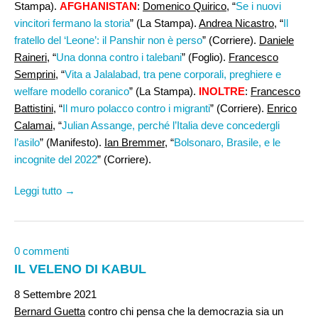
Stampa).
AFGHANISTAN
:
Domenico Quirico
, “
Se i nuovi
vincitori fermano la storia
” (La Stampa).
Andrea Nicastro,
“
Il
fratello del ‘Leone’: il Panshir non è perso
” (Corriere).
Daniele
Raineri,
“
Una donna contro i talebani
” (Foglio).
Francesco
Semprini,
“
Vita a Jalalabad, tra pene corporali, preghiere e
welfare modello coranico
” (La Stampa).
INOLTRE
:
Francesco
Battistini,
“
Il muro polacco contro i migranti
” (Corriere).
Enrico
Calamai,
“
Julian Assange, perché l’Italia deve concedergli
l’asilo
” (Manifesto).
Ian Bremmer
, “
Bolsonaro, Brasile, e le
incognite del 2022
” (Corriere).
Leggi tutto →
0 commenti
IL VELENO DI KABUL
8 Settembre 2021
Bernard Guetta
contro chi pensa che la democrazia sia un