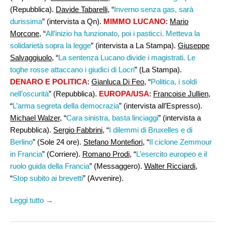
(Repubblica).
Davide Tabarelli
, “
Inverno senza gas, sarà
durissima
” (intervista a Qn).
MIMMO LUCANO
:
Mario
Morcone
, “
All’inizio ha funzionato, poi i pasticci. Metteva la
solidarietà sopra la legge
” (intervista a La Stampa).
Giuseppe
Salvaggiuolo
, “
La sentenza Lucano divide i magistrati. Le
toghe rosse attaccano i giudici di Locri
” (La Stampa).
DENARO E POLITICA
:
Gianluca Di Feo
, “
Politica, i soldi
nell’oscurità
” (Repubblica).
EUROPA/USA
:
Francoise Jullien,
“
L’arma segreta della democrazia
” (intervista all’Espresso).
Michael Walzer
, “
Cara sinistra, basta linciaggi
” (intervista a
Repubblica).
Sergio Fabbrini
, “
I dilemmi di Bruxelles e di
Berlino
” (Sole 24 ore).
Stefano Montefiori,
“
Il ciclone Zemmour
in Francia
” (Corriere).
Romano Prodi
, “
L’esercito europeo e il
ruolo guida della Francia
” (Messaggero).
Walter Ricciardi
,
“
Stop subito ai brevetti
” (Avvenire).
Leggi tutto →