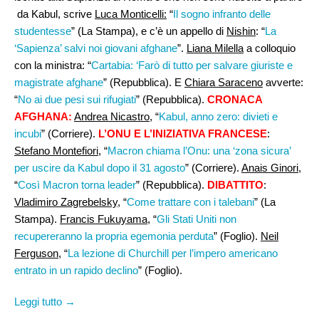
da Kabul, scrive
Luca Monticelli:
“
Il sogno infranto delle
studentesse
” (La Stampa), e c’è un appello di
Nishin
: “
La
‘Sapienza’ salvi noi giovani afghane
”.
Liana Milella
a colloquio
con la ministra: “
Cartabia: ‘Farò di tutto per salvare giuriste e
magistrate afghane
” (Repubblica). E
Chiara Saraceno
avverte:
“
No ai due pesi sui rifugiati
” (Repubblica).
CRONACA
AFGHANA:
Andrea Nicastro,
“
Kabul, anno zero: divieti e
incubi
” (Corriere).
L’ONU E L’INIZIATIVA FRANCESE
:
Stefano Montefiori
, “
Macron chiama l’Onu: una ‘zona sicura’
per uscire da Kabul dopo il 31 agosto
” (Corriere).
Anais Ginori
,
“
Così Macron torna leader
” (Repubblica).
DIBATTITO
:
Vladimiro Zagrebelsky
, “
Come trattare con i talebani
” (La
Stampa).
Francis Fukuyama
, “
Gli Stati Uniti non
recupereranno la propria egemonia perduta
” (Foglio).
Neil
Ferguson,
“
La lezione di Churchill per l’impero americano
entrato in un rapido declino
” (Foglio).
Leggi tutto →