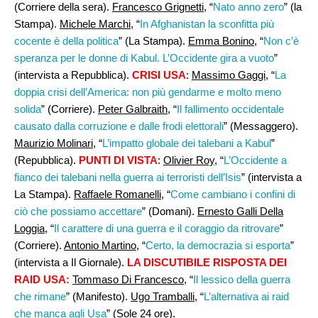
(Corriere della sera).
Francesco Grignetti
, “
Nato anno zero
” (la
Stampa).
Michele Marchi
, “
In Afghanistan la sconfitta più
cocente è della politica
” (La Stampa).
Emma Bonino
, “
Non c’è
speranza per le donne di Kabul. L’Occidente gira a vuoto
”
(intervista a Repubblica).
CRISI USA
:
Massimo Gaggi,
“
La
doppia crisi dell’America: non più gendarme e molto meno
solida
” (Corriere).
Peter Galbraith
, “
Il fallimento occidentale
causato dalla corruzione e dalle frodi elettorali
” (Messaggero).
Maurizio Molinari
, “
L’impatto globale dei talebani a Kabul
”
(Repubblica).
PUNTI DI VISTA
:
Olivier Roy
, “
L’Occidente a
fianco dei talebani nella guerra ai terroristi dell’Isis
” (intervista a
La Stampa).
Raffaele Romanelli
, “
Come cambiano i confini di
ciò che possiamo accettare
” (Domani).
Ernesto Galli Della
Loggia
, “
Il carattere di una guerra e il coraggio da ritrovare
”
(Corriere).
Antonio Martino
, “
Certo, la democrazia si esporta
”
(intervista a Il Giornale).
LA DISCUTIBILE RISPOSTA DEI
RAID USA:
Tommaso Di Francesco
, “
Il lessico della guerra
che rimane
” (Manifesto).
Ugo Tramballi,
“
L’alternativa ai raid
che manca agli Usa
” (Sole 24 ore).