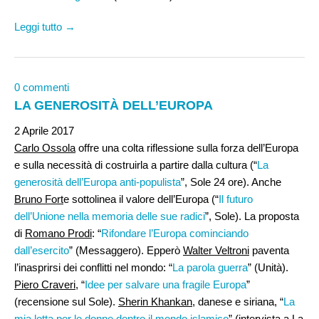
Leggi tutto →
0 commenti
LA GENEROSITÀ DELL’EUROPA
2 Aprile 2017
Carlo Ossola
offre una colta riflessione sulla forza dell’Europa
e sulla necessità di costruirla a partire dalla cultura (“
La
generosità dell’Europa anti-populista
”, Sole 24 ore). Anche
Bruno Fort
e sottolinea il valore dell’Europa (“
Il futuro
dell’Unione nella memoria delle sue radici
”, Sole). La proposta
di
Romano Prodi
: “
Rifondare l’Europa cominciando
dall’esercito
” (Messaggero). Epperò
Walter Veltroni
paventa
l’inasprirsi dei conflitti nel mondo: “
La parola guerra
” (Unità).
Piero Craveri
, “
Idee per salvare una fragile Europa
”
(recensione sul Sole).
Sherin Khankan,
danese e siriana, “
La
mia lotta per le donne dentro il mondo islamico
” (intervista a La