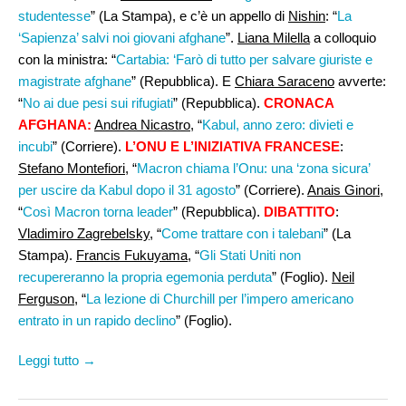
studentesse
” (La Stampa), e c’è un appello di
Nishin
: “
La
‘Sapienza’ salvi noi giovani afghane
”.
Liana Milella
a colloquio
con la ministra: “
Cartabia: ‘Farò di tutto per salvare giuriste e
magistrate afghane
” (Repubblica). E
Chiara Saraceno
avverte:
“
No ai due pesi sui rifugiati
” (Repubblica).
CRONACA
AFGHANA:
Andrea Nicastro,
“
Kabul, anno zero: divieti e
incubi
” (Corriere).
L’ONU E L’INIZIATIVA FRANCESE
:
Stefano Montefiori
, “
Macron chiama l’Onu: una ‘zona sicura’
per uscire da Kabul dopo il 31 agosto
” (Corriere).
Anais Ginori
,
“
Così Macron torna leader
” (Repubblica).
DIBATTITO
:
Vladimiro Zagrebelsky
, “
Come trattare con i talebani
” (La
Stampa).
Francis Fukuyama
, “
Gli Stati Uniti non
recupereranno la propria egemonia perduta
” (Foglio).
Neil
Ferguson,
“
La lezione di Churchill per l’impero americano
entrato in un rapido declino
” (Foglio).
Leggi tutto →