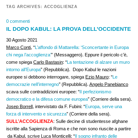
TAG ARCHIVES:
ACCOGLIENZA
0 commenti
IL DOPO KABUL: LA PROVA DELL’OCCIDENTE
30 Agosto 2021
Marco Conti
, “
L’affondo di Mattarella: ‘Sconcertante in Europa
chi nega l’accoglienza’
” (Messaggero). Eppure il pericolo c’è,
come spiega
Carlo Bastasin
: “
La tentazione di alzare un muro
intorno all’Europa
” (Repubblica). Dopo Kabul le nazioni
europee si debbono interrogare, spiega
Ezio Mauro
: “
Le
democrazie nell’interregno
” (Repubblica).
Angelo Panebianco
scava sulle contraddizioni europee: “
Il perfezionismo
democratico e la difesa comune europea
” (Corriere della sera).
Josep Borrell
, intervistato da F. Fubini: “
Europa, serve una
forza di intervento e sicurezza
” (Corriere della sera).
SULL’ACCOGLIENZA
: Sulle decine di studentesse afghane
iscritte alla Sapienza di Roma e che non sono riuscite a partire
da Kabul, scrive
Luca Monticelli:
“
Il sogno infranto delle