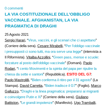
0 commenti
LA VIA COSTITUZIONALE DELL’OBBLIGO
VACCINALE. AFGHANISTAN, LA VIA
PRAGMATICA DI DRAGHI
25 Agosto 2021
Sergio Harari
, “
Virus, vaccini, e gli scenari che ci aspettano
”
(Corriere della sera).
Cesare Mirabelli,
“
Per l’obbligo vaccinale
i presupposti ci sono tutti, ma ora serve una legge
” (intervista a
Il Riformista).
Vitalba Azzollini
, “
Green pass, mense e scuole:
forzature al posto dell’obbligo vaccinale
” (Domani).
Paolo
Rodari,
“
I cento Movimenti e la spinta del papa per ripulire la
chiesa da sette e santoni
” (Repubblica).
ESITO DEL G7
:
Paolo Mastrolilli
, “
Biden conferma il ritiro per il 31 agosto
” (La
Stampa).
David Carretta
, “
Biden tradisce il G7
” (Foglio).
Marco
Galluzzo
, “
Draghi e la linea pragmatica: prepararsi ai migranti
e coinvolgere Putin e Xi
” (Corriere della sera).
Giuliano
Battiston
, “
Le grandi impotenze
” (Manifesto).
Ugo Tramballi
,