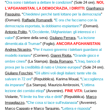
“
Ora sono i talebani a dettare le condizioni
” (Sole 24 ore).
NOI,
L’AFGHANISTAN, LA DEMOCRAZIA, I DIRITTI
:
Gianfranco
Pasquino
, “
Chiedetevi perché tanti lottano per la democrazia
”
(Domani).
Raffaele Romanelli
, “
E ora che facciamo con la
democrazia esportata, la dobbiamo espiantare?
” (Domani).
Antonio Polito
, “
L’Occidente, l’Afghanistan: gli interessi e i
valori
” (Corriere della sera).
Giuliano Ferrara
, “
La lezione
dimenticata di Truman
” (Foglio).
ANCORA AFGHANISTAN
:
Andrea Nicastro
, “
Per il nuovo governo i talebani guardano al
modello iraniano
” (Corriere).
Gianni Riotta
, “
Grande gioco e
ombre cinesi
” (La Stampa).
Beda Romano
, “
L’Iraq, banco di
prova per la credibilità di nato e Unione europea
” (Sole 24 ore).
Giuliano Foschini
, “
Gli ultimi voli degli italiani: tante vite da
salvare in 72 ore
” (Repubblica). Karima Moual, “
L’accoglienza
da imparare
” (La Stampa). Maurizio Ambrosini, “
L’ottima
lezione dei corridoi etiopi
” (Avvenire).
FINE VITA
: Luciano
Violante, “
Il limite tra fine vita e diritti
” (Repubblica).
Marco
Impagliazzo
, “
Che cosa si tace sull’eutanasia
” (Avvenire).
Marco Cappato e Marco Tarquinio
, “
Lettera e risposta
”