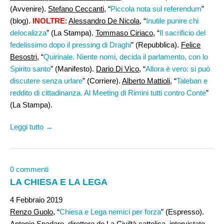
(Avvenire).
Stefano Ceccanti
, “
Piccola nota sul referendum
”
(blog).
INOLTRE
:
Alessandro De Nicola
, “
Inutile punire chi
delocalizza
” (La Stampa).
Tommaso Ciriaco
, “
Il sacrificio del
fedelissimo dopo il pressing di Draghi
” (Repubblica).
Felice
Besostri,
“
Quirinale. Niente nomi, decida il parlamento, con lo
Spirito santo
” (Manifesto).
Dario Di Vico
, “
Allora è vero: si può
discutere senza urlare
” (Corriere).
Alberto Mattioli
, “
Taleban e
reddito di cittadinanza. Al Meeting di Rimini tutti contro Conte
”
(La Stampa).
Leggi tutto →
0 commenti
LA CHIESA E LA LEGA
4 Febbraio 2019
Renzo Guolo,
“
Chiesa e Lega nemici per forza
” (Espresso).
Antonio Spadaro
, direttore de La Civiltà cattolica, intervistato