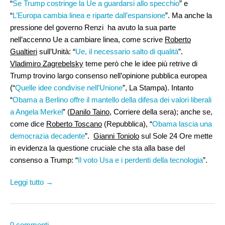
“
Se Trump costringe la Ue a guardarsi allo specchio
” e
“
L’Europa cambia linea e riparte dall’espansione
”. Ma anche la
pressione del governo Renzi ha avuto la sua parte
nell’accenno Ue a cambiare linea, come scrive
Roberto
Gualtieri
sull’Unità: “
Ue, il necessario salto di qualità
”.
Vladimiro Zagrebelsky
teme però che le idee più retrive di
Trump trovino largo consenso nell’opinione pubblica europea
(“
Quelle idee condivise nell’Unione
”, La Stampa). Intanto
“
Obama a Berlino offre il mantello della difesa dei valori liberali
a Angela Merkel
” (
Danilo Taino
, Corriere della sera); anche se,
come dice
Roberto Toscano
(Repubblica), “
Obama lascia una
democrazia decadente
”.
Gianni Toniolo
sul Sole 24 Ore mette
in evidenza la questione cruciale che sta alla base del
consenso a Trump: “
Il voto Usa e i perdenti della tecnologia
”.
Leggi tutto →
0 commenti