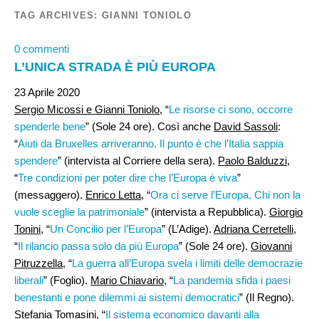
TAG ARCHIVES:
GIANNI TONIOLO
0 commenti
L’UNICA STRADA È PIÙ EUROPA
23 Aprile 2020
Sergio Micossi e Gianni Toniolo
, “
Le risorse ci sono, occorre
spenderle bene
” (Sole 24 ore). Così anche
David Sassoli
:
“
Aiuti da Bruxelles arriveranno. Il punto è che l’Italia sappia
spendere
” (intervista al Corriere della sera).
Paolo Balduzzi
,
“
Tre condizioni per poter dire che l’Europa è viva
”
(messaggero).
Enrico Letta
, “
Ora ci serve l’Europa. Chi non la
vuole sceglie la patrimoniale
” (intervista a Repubblica).
Giorgio
Tonini,
“
Un Concilio per l’Europa
” (L’Adige).
Adriana Cerretelli
,
“
Il rilancio passa solo da più Europa
” (Sole 24 ore).
Giovanni
Pitruzzella
, “
La guerra all’Europa svela i limiti delle democrazie
liberali
” (Foglio).
Mario Chiavario
, “
La pandemia sfida i paesi
benestanti e pone dilemmi ai sistemi democratici
” (Il Regno).
Stefania Tomasini
, “
Il sistema economico davanti alla