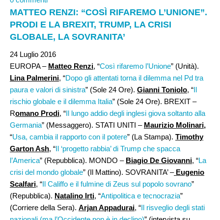
MATTEO RENZI: “COSÌ RIFAREMO L’UNIONE”.
PRODI E LA BREXIT, TRUMP, LA CRISI
GLOBALE, LA SOVRANITA’
24 Luglio 2016
EUROPA –
Matteo Renzi
, “
Così rifaremo l’Unione
” (Unità).
Lina Palmerini
, “
Dopo gli attentati torna il dilemma nel Pd tra
paura e valori di sinistra
” (Sole 24 Ore).
Gianni Toniolo
, “
Il
rischio globale e il dilemma Italia
” (Sole 24 Ore). BREXIT –
R
omano Prodi
, “
Il lungo addio degli inglesi giova soltanto alla
Germania
” (Messaggero). STATI UNITI –
Maurizio Molinari,
“
Usa, cambia il rapporto con il potere
” (La Stampa).
Timothy
Garton Ash
, “
Il ‘progetto rabbia’ di Trump che spacca
l’America
” (Repubblica). MONDO –
Biagio De Giovanni
, “
La
crisi del mondo globale
” (Il Mattino). SOVRANITA’ –
Eugenio
Scalfari
, “
Il Califfo e il fulmine di Zeus sul popolo sovrano
”
(Repubblica).
Natalino Irti
, “
Antipolitica e tecnocrazia
”
(Corriere della Sera).
Arjan Appadurai
, “
Il risveglio degli stati
nazionali (ma l’Occidente non è in declino)
” (intervista su