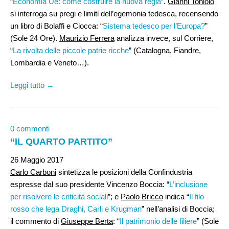
“
Economia Ue: come costruire la nuova regia
”.
Gianni Toniolo
si interroga su pregi e limiti dell’egemonia tedesca, recensendo
un libro di Bolaffi e Ciocca: “
Sistema tedesco per l’Europa?
”
(Sole 24 Ore).
Maurizio Ferrera
analizza invece, sul Corriere,
“
La rivolta delle piccole patrie ricche
” (Catalogna, Fiandre,
Lombardia e Veneto…).
Leggi tutto →
0 commenti
“IL QUARTO PARTITO”
26 Maggio 2017
Carlo Carboni
sintetizza le posizioni della Confindustria
espresse dal suo presidente Vincenzo Boccia: “
L’inclusione
per risolvere le criticità sociali
”; e
Paolo Bricco
indica “
Il filo
rosso che lega Draghi, Carli e Krugman
” nell’analisi di Boccia;
il commento di
Giuseppe Berta
: “
Il patrimonio delle filiere
” (Sole