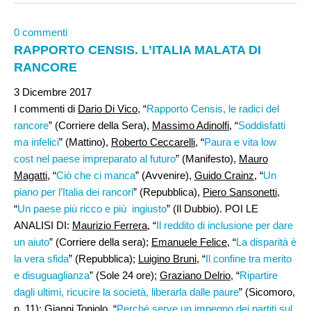
0 commenti
RAPPORTO CENSIS. L’ITALIA MALATA DI
RANCORE
3 Dicembre 2017
I commenti di
Dario Di Vico
, “
Rapporto Censis, le radici del
rancore
” (Corriere della Sera),
Massimo Adinolfi
, “
Soddisfatti
ma infelici
” (Mattino),
Roberto Ceccarelli
, “
Paura e vita low
cost nel paese impreparato al futuro
” (Manifesto),
Mauro
Magatti
, “
Ciò che ci manca
” (Avvenire),
Guido Crainz
, “
Un
piano per l’Italia dei rancori
” (Repubblica),
Piero Sansonetti
,
“
Un paese più ricco e più ingiusto
” (Il Dubbio). POI LE
ANALISI DI:
Maurizio Ferrera
, “
Il reddito di inclusione per dare
un aiuto
” (Corriere della sera);
Emanuele Felice
, “
La disparità è
la vera sfida
” (Repubblica);
Luigino Bruni
, “
Il confine tra merito
e disuguaglianza
” (Sole 24 ore);
Graziano Delrio
, “
Ripartire
dagli ultimi, ricucire la società, liberarla dalle paure
” (Sicomoro,
n. 11);
Gianni Toniolo
, “
Perché serve un impegno dei partiti sul