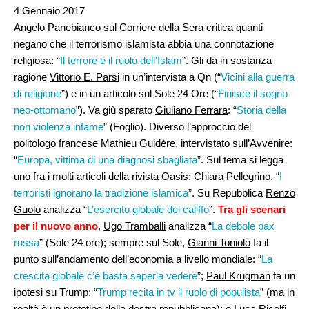
4 Gennaio 2017
Angelo Panebianco
sul Corriere della Sera critica quanti
negano che il terrorismo islamista abbia una connotazione
religiosa: “
Il terrore e il ruolo dell’Islam
”. Gli dà in sostanza
ragione
Vittorio E. Parsi
in un’intervista a Qn (“
Vicini alla guerra
di religione
”) e in un articolo sul Sole 24 Ore (“
Finisce il sogno
neo-ottomano
”). Va giù sparato
Giuliano Ferrara
: “
Storia della
non violenza infame
” (Foglio). Diverso l’approccio del
politologo francese
Mathieu Guidère
, intervistato sull’Avvenire:
“
Europa, vittima di una diagnosi sbagliata
”. Sul tema si legga
uno fra i molti articoli della rivista Oasis:
Chiara Pellegrino
, “
I
terroristi ignorano la tradizione islamica
”. Su Repubblica
Renzo
Guolo
analizza “
L’esercito globale del califfo
”.
Tra gli scenari
per il nuovo anno
,
Ugo Tramballi
analizza “
La debole pax
russa
” (Sole 24 ore); sempre sul Sole,
Gianni Toniolo
fa il
punto sull’andamento dell’economia a livello mondiale: “
La
crescita globale c’è basta saperla vedere
”;
Paul Krugman
fa un
ipotesi su Trump: “
Trump recita in tv il ruolo di populista
” (ma in
realtà è un prototipo della destra repubblicana); e
Luca Ricolfi