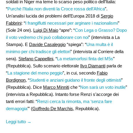
soldati in Niger ma teme lo scarso peso politico dell’Italia:
“
Purchè l’Italia non diventi la Croce rossa dell’Africa
”.
Un’analisi lucida dei problemi dell’Europa 2018 di
Sergio
Fabbrini
: “
I frangiflutti necessari per arginare i nazionalismi
”
(Sole 24 ore).
Luigi Di Maio
“apre”: “
Con Lega o Grasso? Dopo
il voto vedremo chi può collaborare con noi
” (intervista a La
Stampa). E
Davide Casaleggio
“spiega”: “
Una multa è il
minimo per chi tradisce gli elettori
” (intervista al Corriere della
sera).
Stefano Cappellini
, “
La metamorfosi finta del M5s
”
(Repubblica). Sullo scenario elettorale
Ilvo Diamanti
parla de
“
La stagione del meno peggio
”, in cui, secondo
Fabio
Bordignon
, “
Studenti e anziani guidano il fronte degli ottimisti
”
(Repubblica). Dice
Marco Minniti
che “
Non sarà un voto inutile
”
(intervista a Repubblica). Intanto forse Renzi s’accorge dei
tanti errori fatti: “
Renzi cerca la rimonta, ma ‘senza fare
demagogia
’” (
Goffredo De Marchis
, Repubblica).
Leggi tutto →