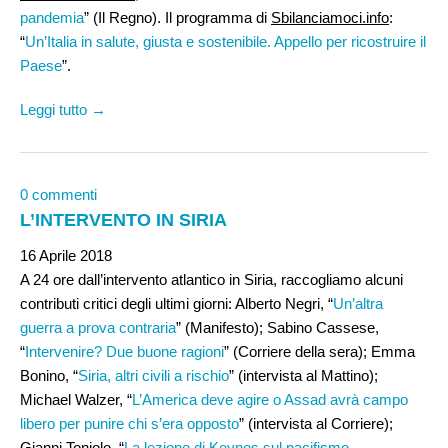
pandemia
” (Il Regno). Il programma di
Sbilanciamoci.info
:
“
Un’Italia in salute, giusta e sostenibile. Appello per ricostruire il
Paese
”.
Leggi tutto →
0 commenti
L’INTERVENTO IN SIRIA
16 Aprile 2018
A 24 ore dall’intervento atlantico in Siria, raccogliamo alcuni
contributi critici degli ultimi giorni: Alberto Negri, “
Un’altra
guerra a prova contraria
” (Manifesto); Sabino Cassese,
“
Intervenire? Due buone ragioni
” (Corriere della sera); Emma
Bonino, “
Siria, altri civili a rischio
” (intervista al Mattino);
Michael Walzer, “
L’America deve agire o Assad avrà campo
libero per punire chi s’era opposto
” (intervista al Corriere);
Gianni Toniolo, “
La lezione di Keynes sul pacifismo