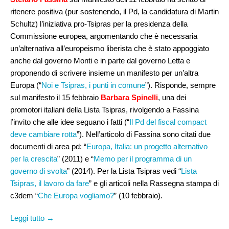
ritenere positiva (pur sostenendo, il Pd, la candidatura di Martin
Schultz) l’iniziativa pro-Tsipras per la presidenza della
Commissione europea, argomentando che è necessaria
un’alternativa all’europeismo liberista che è stato appoggiato
anche dal governo Monti e in parte dal governo Letta e
proponendo di scrivere insieme un manifesto per un’altra
Europa (“
Noi e Tsipras, i punti in comune
”). Risponde, sempre
sul manifesto il 15 febbraio
Barbara Spinelli
, una dei
promotori italiani della Lista Tsipras, rivolgendo a Fassina
l’invito che alle idee seguano i fatti (“
Il Pd del fiscal compact
deve cambiare rotta
”). Nell’articolo di Fassina sono citati due
documenti di area pd: “
Europa, Italia: un progetto alternativo
per la crescita
” (2011) e “
Memo per il programma di un
governo di svolta
” (2014). Per la Lista Tsipras vedi “
Lista
Tsipras, il lavoro da fare
” e gli articoli nella Rassegna stampa di
c3dem “
Che Europa vogliamo?
” (10 febbraio).
Leggi tutto →