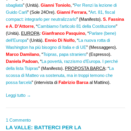
sbagliata
” (Unità).
Gianni Toniolo
, “
Per Renzi la lezione di
Guido Carli
” (Sole 24Ore).
Gianni Ferrara
, “
Art. 81, fiscal
compact: integrarlo per neutralizzarlo
” (Manifesto).
S. Fassina
e A. D’Attorre
, “
Cambiamo l’articolo 81 della Costituzione
”
(Unità).
EUROPA
:
Gianfranco Pasquino
, “
Parlare (bene)
dell’Europa
” (Unità).
Ennio Di Nolfo
, “
La nuova rotta di
Washington ha più bisogno di Italia e di UE
” (Messaggero).
Marco Damilano
, “
Tsipras, papa straniero
” (Espresso).
Daniela Padoan
, “
La povertà, razzismo d’Europa. I perché
della lista Tsipras
” (Manifesto).
PROPOSTA BARCA
: “
La
scossa di Matteo va sostenuta, ma in troppi temono che
possa farcela
” (intervista di
Fabrizio Barca
al Mattino).
Leggi tutto →
1 Commento
LA VALLE: BATTERCI PER LA