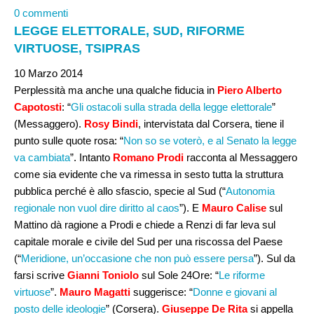
0 commenti
LEGGE ELETTORALE, SUD, RIFORME
VIRTUOSE, TSIPRAS
10 Marzo 2014
Perplessità ma anche una qualche fiducia in
Piero Alberto
Capotosti
: “
Gli ostacoli sulla strada della legge elettorale
”
(Messaggero).
Rosy Bindi
, intervistata dal Corsera, tiene il
punto sulle quote rosa: “
Non so se voterò, e al Senato la legge
va cambiata
”. Intanto
Romano Prodi
racconta al Messaggero
come sia evidente che va rimessa in sesto tutta la struttura
pubblica perché è allo sfascio, specie al Sud (“
Autonomia
regionale non vuol dire diritto al caos
”). E
Mauro Calise
sul
Mattino dà ragione a Prodi e chiede a Renzi di far leva sul
capitale morale e civile del Sud per una riscossa del Paese
(“
Meridione, un’occasione che non può essere persa
”). Sul da
farsi scrive
Gianni Toniolo
sul Sole 24Ore: “
Le riforme
virtuose
”.
Mauro Magatti
suggerisce: “
Donne e giovani al
posto delle ideologie
” (Corsera).
Giuseppe De Rita
si appella