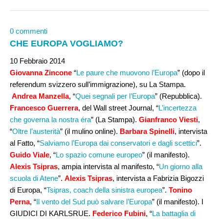
0 commenti
CHE EUROPA VOGLIAMO?
10 Febbraio 2014
Giovanna Zincone
“
Le paure che muovono l’Europa
” (dopo il
referendum svizzero sull’immigrazione), su La Stampa.
Andrea Manzella
, “
Quei segnali per l’Europa
” (Repubblica).
Francesco Guerrera
, del Wall street Journal, “
L’incertezza
che governa la nostra éra
” (La Stampa).
Gianfranco Viesti
,
“
Oltre l’austerità
” (il mulino online).
Barbara Spinelli
, intervista
al Fatto, “
Salviamo l’Europa dai conservatori e dagli scettici
”.
Guido Viale
, “
Lo spazio comune europeo
” (il manifesto).
Alexis Tsipras
, ampia intervista al manifesto, “
Un giorno alla
scuola di Atene
”.
Alexis Tsipras
, intervista a Fabrizia Bigozzi
di Europa, “
Tsipras, coach della sinistra europea
”.
Tonino
Perna
, “
Il vento del Sud può salvare l’Europa
” (il manifesto). I
GIUDICI DI KARLSRUE.
Federico Fubini
, “
La battaglia di