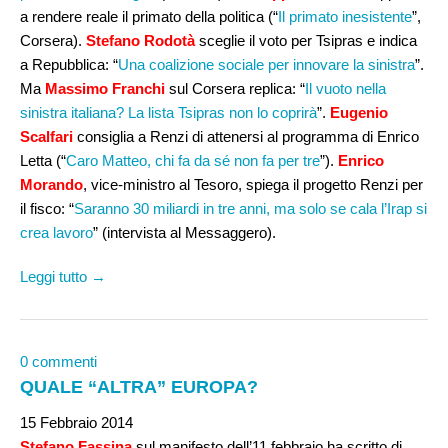
a rendere reale il primato della politica (“
Il primato inesistente
”,
Corsera).
Stefano Rodotà
sceglie il voto per Tsipras e indica
a Repubblica: “
Una coalizione sociale per innovare la sinistra
”.
Ma
Massimo Franchi
sul Corsera replica: “
Il vuoto nella
sinistra italiana? La lista Tsipras non lo coprirà
”.
Eugenio
Scalfari
consiglia a Renzi di attenersi al programma di Enrico
Letta (“
Caro Matteo, chi fa da sé non fa per tre
”).
Enrico
Morando
, vice-ministro al Tesoro, spiega il progetto Renzi per
il fisco: “
Saranno 30 miliardi in tre anni, ma solo se cala l’Irap si
crea lavoro
” (intervista al Messaggero).
Leggi tutto →
0 commenti
QUALE “ALTRA” EUROPA?
15 Febbraio 2014
Stefano Fassina
sul manifesto dell’11 febbraio ha scritto di