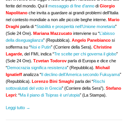
ferite del mondo. Qui il
messaggio di fine d’anno
di
Giorgio
Napolitano
che invita a guardare ai grandi problemi dell’Italia
nel contesto mondiale a non alle piccole beghe interne.
Mario
Draghi
parla di “
Stabilità e prosperità nell’Unione monetaria
”
(Sole 24 Ore).
Mariana Mazzucato
interviene su “
L’abisso
della diseguaglianza
” (Repubblica).
Angelo Panebianco
si
sofferma su “
Noi e Putin
” (Corriere della Sera).
Christine
Lagarde
, del FMI, indica “
Tre scelte per chi governa il globo
”
(Sole 24 Ore).
Tzvetan Todorov
parla di Europa e dice che
“
Democrazia significa resistenza
” (Repubblica).
Michail
Ignatieff
analizza “
Il declino dell’America secondo Fukuyama
”
(Repubblica).
Lorenzo Bini Smaghi
parla dei “
Rischi
sottovalutati del voto in Grecia
” (Corriere della Sera”).
Stefano
Lepri
: “
Ma il piano di Tsipras è un’utopia
” (La Stampa).
Leggi tutto →