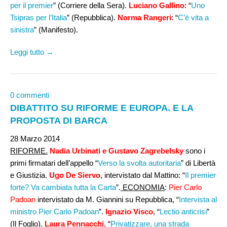
per il premier
” (Corriere della Sera).
Luciano Gallino
: “
Uno
Tsipras per l’Italia
” (Repubblica).
Norma Rangeri
: “
C’è vita a
sinistra
” (Manifesto).
Leggi tutto →
0 commenti
DIBATTITO SU RIFORME E EUROPA. E LA
PROPOSTA DI BARCA
28 Marzo 2014
RIFORME.
Nadia Urbinati e Gustavo Zagrebelsky
sono i
primi firmatari dell’appello “
Verso la svolta autoritaria
” di Libertà
e Giustizia.
Ugo De Siervo
, intervistato dal Mattino: “
Il premier
forte? Va cambiata tutta la Carta
”.
ECONOMIA
:
Pier Carlo
Padoan
intervistato da M. Giannini su Repubblica
, “
Intervista al
ministro Pier Carlo Padoan
”.
Ignazio Visco
, “
Lectio anticrisi
”
(Il Foglio).
Laura Pennacchi
, “
Privatizzare, una strada