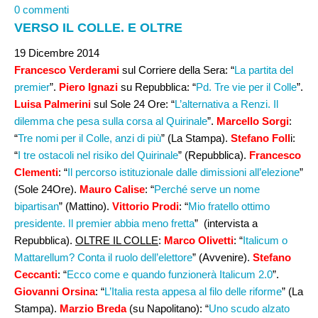
0 commenti
VERSO IL COLLE. E OLTRE
19 Dicembre 2014
Francesco Verderami
sul Corriere della Sera: “
La partita del
premier
”.
Piero Ignazi
su Repubblica: “
Pd. Tre vie per il Colle
”.
Luisa Palmerini
sul Sole 24 Ore: “
L’alternativa a Renzi. Il
dilemma che pesa sulla corsa al Quirinale
”.
Marcello Sorgi
:
“
Tre nomi per il Colle, anzi di più
” (La Stampa).
Stefano Foll
i:
“
I tre ostacoli nel risiko del Quirinale
” (Repubblica).
Francesco
Clementi
: “
Il percorso istituzionale dalle dimissioni all’elezione
”
(Sole 24Ore).
Mauro Calise
: “
Perché serve un nome
bipartisan
” (Mattino).
Vittorio Prodi
: “
Mio fratello ottimo
presidente. Il premier abbia meno fretta
” (intervista a
Repubblica).
OLTRE IL COLLE
:
Marco Olivetti
: “
Italicum o
Mattarellum? Conta il ruolo dell’elettore
” (Avvenire).
Stefano
Ceccanti
: “
Ecco come e quando funzionerà Italicum 2.0
”.
Giovanni Orsina
: “
L’Italia resta appesa al filo delle riforme
” (La
Stampa).
Marzio Breda
(su Napolitano)
: “
Uno scudo alzato