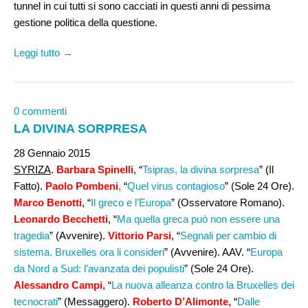
tunnel in cui tutti si sono cacciati in questi anni di pessima
gestione politica della questione.
Leggi tutto →
0 commenti
LA DIVINA SORPRESA
28 Gennaio 2015
SYRIZA
.
Barbara Spinelli
, “
Tsipras, la divina sorpresa
” (Il
Fatto).
Paolo Pombeni
,
“
Quel virus contagioso
” (Sole 24 Ore).
Marco Benotti
, “
Il greco e l’Europa
” (Osservatore Romano).
Leonardo Becchetti
, “
Ma quella greca può non essere una
tragedia
” (Avvenire).
Vittorio Parsi
, “
Segnali per cambio di
sistema. Bruxelles ora li consideri
” (Avvenire). AAV. “
Europa
da Nord a Sud: l’avanzata dei populisti
” (Sole 24 Ore).
Alessandro Campi,
“
La nuova alleanza contro la Bruxelles dei
tecnocrati
” (Messaggero).
Roberto D’Alimonte,
“
Dalle