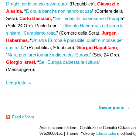
Draghi per lo scudo salva-euro
” (Repubblica).
Giavazzi e
Alesina
, “
E ora le banche non hanno scuse
” (Corriere della
Sera).
Carlo Bastasin
, “
Se i tedeschi riconoscono l’Europ
a”
(Sole 24 Ore). Paolo Lepri, “
Il filosofo Habermas richiama la
sinistra: ‘Cambiamo rotta
’” (Corriere della Sera).
Jurgen
Habermas
, “
Un’altra Europa è possibile, quattro mosse per
costruirla
” (Repubblica, 9 febbraio).
Giorgio Napolitano
,
“
Nulla può farci tornare indietro dall’Europa
” (Sole 24 Ore).
Giorgio Israel
, “
Se l’Europa calpesta la cultura
”
(Messaggero).
Leggi tutto →
Newer posts
→
Feed c3dem
Associazione c3dem - Costituzione Concilio Cittadinan
97620600151
|
Theme: Yoko by
Elmastudio
modified 