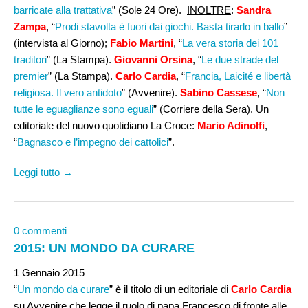
barricate alla trattativa
” (Sole 24 Ore).
INOLTRE
:
Sandra
Zampa
, “
Prodi stavolta è fuori dai giochi. Basta tirarlo in ballo
”
(intervista al Giorno);
Fabio Martini
, “
La vera storia dei 101
traditori
” (La Stampa).
Giovanni Orsina
, “
Le due strade del
premier
” (La Stampa).
Carlo Cardia
, “
Francia, Laicité e libertà
religiosa. Il vero antidoto
” (Avvenire).
Sabino Cassese
, “
Non
tutte le eguaglianze sono eguali
” (Corriere della Sera). Un
editoriale del nuovo quotidiano La Croce:
Mario Adinolfi
,
“
Bagnasco e l’impegno dei cattolici
”.
Leggi tutto →
0 commenti
2015: UN MONDO DA CURARE
1 Gennaio 2015
“
Un mondo da curare
” è il titolo di un editoriale di
Carlo Cardia
su Avvenire che legge il ruolo di papa Francesco di fronte alle