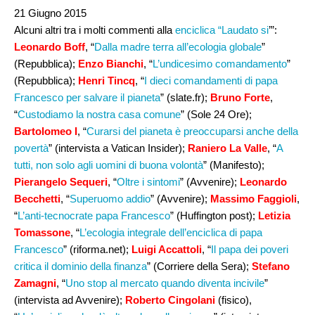
21 Giugno 2015
Alcuni altri tra i molti commenti alla
enciclica “Laudato si
’”:
Leonardo Boff
, “
Dalla madre terra all’ecologia globale
”
(Repubblica);
Enzo Bianchi
, “
L’undicesimo comandamento
”
(Repubblica);
Henri Tincq
, “
I dieci comandamenti di papa
Francesco per salvare il pianeta
” (slate.fr);
Bruno Forte
,
“
Custodiamo la nostra casa comune
” (Sole 24 Ore);
Bartolomeo I
, “
Curarsi del pianeta è preoccuparsi anche della
povertà
” (intervista a Vatican Insider);
Raniero La Valle
, “
A
tutti, non solo agli uomini di buona volontà
” (Manifesto);
Pierangelo Sequeri
, “
Oltre i sintomi
” (Avvenire);
Leonardo
Becchetti
, “
Superuomo addio
” (Avvenire);
Massimo Faggioli
,
“
L’anti-tecnocrate papa Francesco
” (Huffington post);
Letizia
Tomassone
, “
L’ecologia integrale dell’enciclica di papa
Francesco
” (riforma.net);
Luigi Accattoli
, “
Il papa dei poveri
critica il dominio della finanza
” (Corriere della Sera);
Stefano
Zamagni
, “
Uno stop al mercato quando diventa incivile
”
(intervista ad Avvenire);
Roberto Cingolani
(fisico),