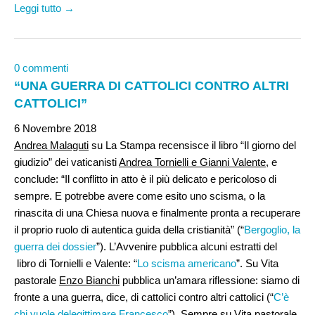
Leggi tutto →
0 commenti
“UNA GUERRA DI CATTOLICI CONTRO ALTRI
CATTOLICI”
6 Novembre 2018
Andrea Malaguti
su La Stampa recensisce il libro “Il giorno del
giudizio” dei vaticanisti
Andrea Tornielli e Gianni Valente
, e
conclude: “Il conflitto in atto è il più delicato e pericoloso di
sempre. E potrebbe avere come esito uno scisma, o la
rinascita di una Chiesa nuova e finalmente pronta a recuperare
il proprio ruolo di autentica guida della cristianità” (“
Bergoglio, la
guerra dei dossier
”). L’Avvenire pubblica alcuni estratti del
libro di Tornielli e Valente: “
Lo scisma americano
”. Su Vita
pastorale
Enzo Bianchi
pubblica un’amara riflessione: siamo di
fronte a una guerra, dice, di cattolici contro altri cattolici (“
C’è
chi vuole delegittimare Francesco
”). Sempre su Vita pastorale,