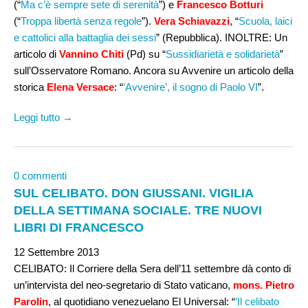
(“
Ma c’è sempre sete di serenità
”) e
Francesco Botturi
(“
Troppa libertà senza regole
”).
Vera Schiavazzi
, “
Scuola, laici
e cattolici alla battaglia dei sessi
” (Repubblica). INOLTRE: Un
articolo di
Vannino Chiti
(Pd) su “
Sussidiarietà e solidarietà
”
sull’Osservatore Romano. Ancora su Avvenire un articolo della
storica
Elena Versace
: “
’Avvenire’, il sogno di Paolo VI
”.
Leggi tutto →
0 commenti
SUL CELIBATO. DON GIUSSANI. VIGILIA
DELLA SETTIMANA SOCIALE. TRE NUOVI
LIBRI DI FRANCESCO
12 Settembre 2013
CELIBATO: Il Corriere della Sera dell’11 settembre dà conto di
un’intervista del neo-segretario di Stato vaticano,
mons. Pietro
Parolin
, al quotidiano venezuelano El Universal: “
’Il celibato