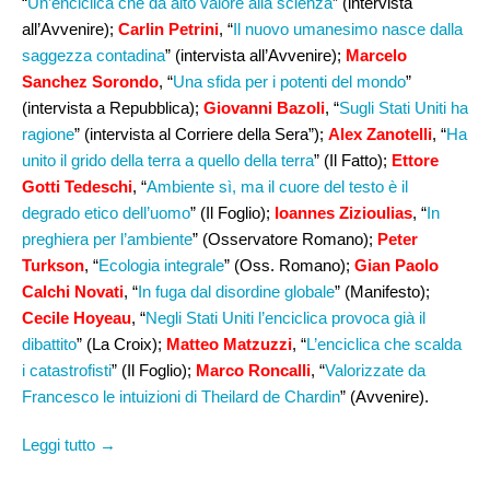
“
Un’enciclica che dà alto valore alla scienza
” (intervista
all’Avvenire);
Carlin Petrini
, “
Il nuovo umanesimo nasce dalla
saggezza contadina
” (intervista all’Avvenire);
Marcelo
Sanchez Sorondo
, “
Una sfida per i potenti del mondo
”
(intervista a Repubblica);
Giovanni Bazoli
, “
Sugli Stati Uniti ha
ragione
” (intervista al Corriere della Sera”);
Alex Zanotelli
, “
Ha
unito il grido della terra a quello della terra
” (Il Fatto);
Ettore
Gotti Tedeschi
, “
Ambiente sì, ma il cuore del testo è il
degrado etico dell’uomo
” (Il Foglio);
Ioannes Zizioulias
, “
In
preghiera per l’ambiente
” (Osservatore Romano);
Peter
Turkson
, “
Ecologia integrale
” (Oss. Romano);
Gian Paolo
Calchi Novati
, “
In fuga dal disordine globale
” (Manifesto);
Cecile Hoyeau
, “
Negli Stati Uniti l’enciclica provoca già il
dibattito
” (La Croix);
Matteo Matzuzzi
, “
L’enciclica che scalda
i catastrofisti
” (Il Foglio);
Marco Roncalli
, “
Valorizzate da
Francesco le intuizioni di Theilard de Chardin
” (Avvenire).
Leggi tutto →