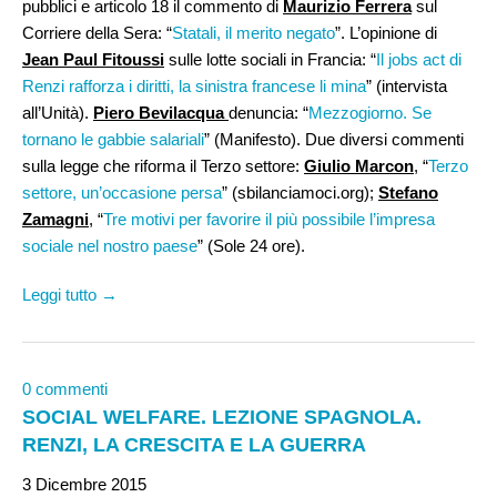
pubblici e articolo 18 il commento di
Maurizio Ferrera
sul
Corriere della Sera: “
Statali, il merito negato
”. L’opinione di
Jean Paul Fitoussi
sulle lotte sociali in Francia: “
Il jobs act di
Renzi rafforza i diritti, la sinistra francese li mina
” (intervista
all’Unità).
Piero Bevilacqua
denuncia: “
Mezzogiorno. Se
tornano le gabbie salariali
” (Manifesto). Due diversi commenti
sulla legge che riforma il Terzo settore:
Giulio Marcon
, “
Terzo
settore, un’occasione persa
” (sbilanciamoci.org);
Stefano
Zamagni
, “
Tre motivi per favorire il più possibile l’impresa
sociale nel nostro paese
” (Sole 24 ore).
Leggi tutto →
0 commenti
SOCIAL WELFARE. LEZIONE SPAGNOLA.
RENZI, LA CRESCITA E LA GUERRA
3 Dicembre 2015