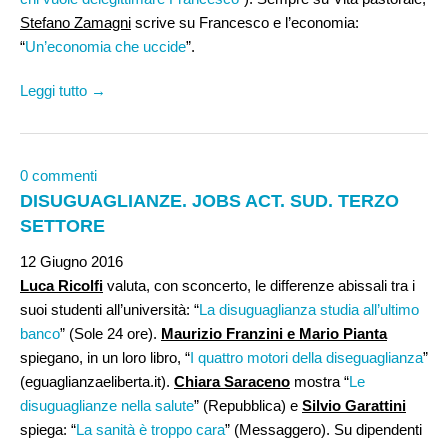
Stefano Zamagni
scrive su Francesco e l’economia:
“
Un’economia che uccide
”.
Leggi tutto →
0 commenti
DISUGUAGLIANZE. JOBS ACT. SUD. TERZO
SETTORE
12 Giugno 2016
Luca Ricolfi
valuta, con sconcerto, le differenze abissali tra i
suoi studenti all’università: “
La disuguaglianza studia all’ultimo
banco
” (Sole 24 ore).
Maurizio Franzini e Mario Pianta
spiegano, in un loro libro, “
I quattro motori della diseguaglianza
”
(eguaglianzaeliberta.it).
Chiara Saraceno
mostra “
Le
disuguaglianze nella salute
” (Repubblica) e
Silvio Garattini
spiega: “
La sanità è troppo cara
” (Messaggero). Su dipendenti