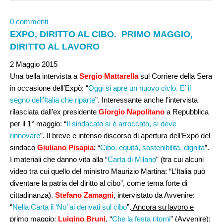
0 commenti
EXPO, DIRITTO AL CIBO. PRIMO MAGGIO,
DIRITTO AL LAVORO
2 Maggio 2015
Una bella intervista a
Sergio Mattarella
sul Corriere della Sera
in occasione dell’Expò: “
Oggi si apre un nuovo ciclo. E’ il
segno dell’Italia che riparte
”. Interessante anche l’intervista
rilasciata dall’ex presidente
Giorgio Napolitano
a Repubblica
per il 1° maggio: “
Il sindacato si è arroccato, si deve
rinnovare
”. Il breve e intenso discorso di apertura dell’Expò del
sindaco
Giuliano Pisapia
: “
Cibo, equità, sostenibilità, dignità
”.
I materiali che danno vita alla “
Carta di Milano
” (tra cui alcuni
video tra cui quello del ministro Maurizio Martina: “L’Italia può
diventare la patria del diritto al cibo”, come tema forte di
cittadinanza).
Stefano Zamagni
, intervistato da Avvenire:
“
Nella Carta il ‘No’ ai derivati sul cibo
”.
Ancora su lavoro e
primo maggio
:
Luigino Bruni
, “
Che la festa ritorni
” (Avvenire);