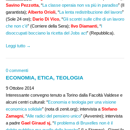
Savino Pezzotta
, “
La classe operaia non va più in paradiso
” (Il
garantista);
Alberto Orioli
, “
La lenta redistribuzione del lavoro
”
(Sole 24 ore);
Dario Di Vico
, “
Gli scontri sulle cifre di un lavoro
che non c’è
” (Corriere della Sera);
Ilvo Diamanti
, “
I
disoccupati bocciano la ricetta del Jobs act
” (Repubblica).
Leggi tutto →
0 commenti
ECONOMIA, ETICA, TEOLOGIA
9 Ottobre 2014
Interessante convegno tenuto a Torino dalla Facoltà Valdese e
alcuni centri culturali: “
Economia e teologia per una visione
economica solidale
” (nota di zenit.org); intervista a
Stefano
Zamagni
, “
Alle radici del pensiero unico
” (Avvenire); intervista
a padre
Gael Giraud sj
, “
Il problema di Bruxelles non è il
debito pubblico ma quello delle banche
” (La Stampa). Giorni fa