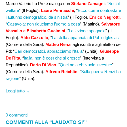
Marco Valerio Lo Prete dialoga con
Stefano Zamagni
: “
Social
welfare
” (Il Foglio).
Laura Pennacchi
, “
Ecco come contrastare
l’autunno demografico, da sinistra
” (Il Foglio).
Enrico Negrotti
,
“
Casavola: non riduciamo l’uomo a cosa
” (Mattino).
Salvatore
Vassallo e Elisabetta Gualmini
, “
La lezione spagnola
” (Il
Foglio).
Aldo Cazzullo
, “
La stella appannata di Pablo Iglesias
”
(Corriere della Sera).
Matteo Renzi
agli iscritti e agli elettori del
Pd: “
Cari democratici, abbracciamo l’Italia
” (Unità).
Giuseppe
De Rita
, “
Italia, non è così che si cresce
” (intervista a
Repubblica).
Dario Di Vico
, “
Quei no a chi vuole investire
”
(Corriere della Sera).
Alfredo Reichlin
, “
Sulla guerra Renzi ha
ragione
” (Unità).
Leggi tutto →
0 commenti
COMMENTI ALLA “LAUDATO SI’”