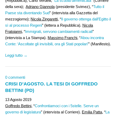
(Repubblica); Carlo Verdelli, “
La scuola dimenticata
” (Corriere
della sera);
Adriano Giannola
(presidente Svimez), “
Tutto il
Paese sta diventando Sud
” (intervista alla Gazzetta del
mezzogiorno);
Nicola Zingaretti
, “
Il governo ottenga dall’Egitto il
sì al processo Regeni
” (lettera a Repubblica).
Nicola
Fratoianni
, “
Immigrati, servono cambiamenti radicali
”
(intervista a La Stampa).
Massimo Franchi,
“
Abou incontra
Conte: ‘Ascoltate gli invisibili, ora gli Stati popolari’
” (Manifesto).
Leggi tutto →
0 commenti
CRISI D’AGOSTO. LA TESI DI GOFFREDO
BETTINI (PD)
13 Agosto 2019
Goffredo Bettini
, “
Confrontiamoci con i 5stelle. Serve un
governo di legislatura
” (intervista al Corriere).
Emilia Patta
, “
La