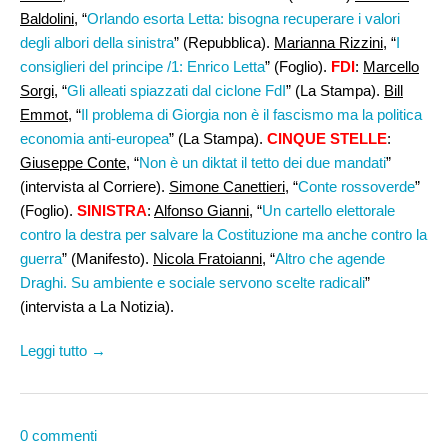
Baldolini,
“
Orlando esorta Letta: bisogna recuperare i valori
degli albori della sinistra
” (Repubblica).
Marianna Rizzini
, “
I
consiglieri del principe /1: Enrico Letta
” (Foglio).
FDI
:
Marcello
Sorgi
, “
Gli alleati spiazzati dal ciclone FdI
” (La Stampa).
Bill
Emmot
, “
Il problema di Giorgia non è il fascismo ma la politica
economia anti-europea
” (La Stampa).
CINQUE STELLE
:
Giuseppe Conte
, “
Non è un diktat il tetto dei due mandati
”
(intervista al Corriere).
Simone Canettieri,
“
Conte rossoverde
”
(Foglio).
SINISTRA
:
Alfonso Gianni
, “
Un cartello elettorale
contro la destra per salvare la Costituzione ma anche contro la
guerra
” (Manifesto).
Nicola Fratoianni,
“
Altro che agende
Draghi. Su ambiente e sociale servono scelte radicali
”
(intervista a La Notizia).
Leggi tutto →
0 commenti