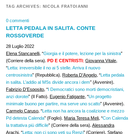
TAG ARCHIVES:
NICOLA FRATOIANNI
0 commenti
LETTA PEDALA IN SALITA. CONTE
ROSSOVERDE
28 Luglio 2022
Elena Stancanelli
, “
Giorgia e il potere, lezione per la sinistra
”
(Corriere della sera).
PD E CENTRISTI:
Giovanna Vitale
,
“
Letta: irreversibile il no ai 5 stelle. Arriva il nuovo
centrosinistra
” (Repubblica).
Roberta D’Angelo
, “
Letta pedala
in salita. L’addio al M5s divide ancora i dem
” (Avvenire).
Fabrizio D’Esposito
, “
I Democratici sono morti democristiani,
anzi dorotei
” (Il Fatto).
Eugenio Fatigante
, “
Un progetto
minimale buono per partire, ma serve uno scatto
” (Avvenire).
Carmelo Caruso
, “
Letta non ha ancora la coalizione e mezzo
Pd detesta Calenda
” (Foglio).
Maria Teresa Meli
, “
Con Calenda
la trattativa più difficile
” (Corriere della sera).
Alessandra
Arachi
, “
Letta: non ci sono veti su Renzi
” (Corriere).
Stefano