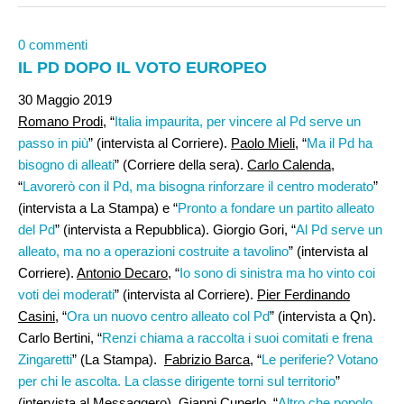
0 commenti
IL PD DOPO IL VOTO EUROPEO
30 Maggio 2019
Romano Prodi,
“
Italia impaurita, per vincere al Pd serve un
passo in più
” (intervista al Corriere).
Paolo Mieli
, “
Ma il Pd ha
bisogno di alleati
” (Corriere della sera).
Carlo Calenda
,
“
Lavorerò con il Pd, ma bisogna rinforzare il centro moderato
”
(intervista a La Stampa) e “
Pronto a fondare un partito alleato
del Pd
” (intervista a Repubblica). Giorgio Gori, “
Al Pd serve un
alleato, ma no a operazioni costruite a tavolino
” (intervista al
Corriere).
Antonio Decaro
, “
Io sono di sinistra ma ho vinto coi
voti dei moderati
” (intervista al Corriere).
Pier Ferdinando
Casini
, “
Ora un nuovo centro alleato col Pd
” (intervista a Qn).
Carlo Bertini, “
Renzi chiama a raccolta i suoi comitati e frena
Zingaretti
” (La Stampa).
Fabrizio Barca
, “
Le periferie? Votano
per chi le ascolta. La classe dirigente torni sul territorio
”
(intervista al Messaggero).
Gianni Cuperlo
, “
Altro che popolo,