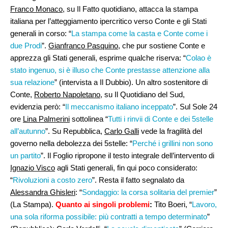
Franco Monaco
, su Il Fatto quotidiano, attacca la stampa
italiana per l’atteggiamento ipercritico verso Conte e gli Stati
generali in corso: “
La stampa come la casta e Conte come i
due Prodi
”.
Gianfranco Pasquino
, che pur sostiene Conte e
apprezza gli Stati generali, esprime qualche riserva: “
Colao è
stato ingenuo, si è illuso che Conte prestasse attenzione alla
sua relazione
” (intervista a Il Dubbio). Un altro sostenitore di
Conte,
Roberto Napoletano
, su Il Quotidiano del Sud,
evidenzia però: “
Il meccanismo italiano inceppato
”. Sul Sole 24
ore
Lina Palmerini
sottolinea “
Tutti i rinvii di Conte e dei 5stelle
all’autunno
”. Su Repubblica,
Carlo Galli
vede la fragilità del
governo nella debolezza dei 5stelle: “
Perché i grillini non sono
un partito
”. Il Foglio ripropone il testo integrale dell’intervento di
Ignazio Visco
agli Stati generali, fin qui poco considerato:
“
Rivoluzioni a costo zero
”. Resta il fatto segnalato da
Alessandra Ghisleri
: “
Sondaggio: la corsa solitaria del premier
”
(La Stampa).
Quanto ai singoli problemi
:
Tito Boeri, “
Lavoro,
una sola riforma possibile: più contratti a tempo determinato
”