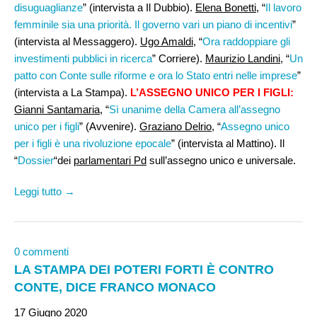
disuguaglianze
” (intervista a Il Dubbio).
Elena Bonetti,
“
Il lavoro
femminile sia una priorità. Il governo vari un piano di incentivi
”
(intervista al Messaggero).
Ugo Amaldi
, “
Ora raddoppiare gli
investimenti pubblici in ricerca
” Corriere).
Maurizio Landini
, “
Un
patto con Conte sulle riforme e ora lo Stato entri nelle imprese
”
(intervista a La Stampa).
L’ASSEGNO UNICO PER I FIGLI:
Gianni Santamaria
, “
Sì unanime della Camera all’assegno
unico per i figli
” (Avvenire).
Graziano Delrio
, “
Assegno unico
per i figli è una rivoluzione epocale
” (intervista al Mattino). Il
“
Dossier
“dei
parlamentari Pd
sull’assegno unico e universale.
Leggi tutto →
0 commenti
LA STAMPA DEI POTERI FORTI È CONTRO
CONTE, DICE FRANCO MONACO
17 Giugno 2020