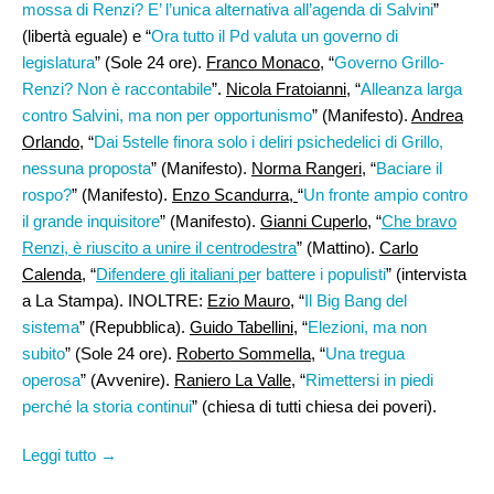
mossa di Renzi? E’ l’unica alternativa all’agenda di Salvini
”
(libertà eguale) e “
Ora tutto il Pd valuta un governo di
legislatura
” (Sole 24 ore).
Franco Monaco
, “
Governo Grillo-
Renzi? Non è raccontabile
”.
Nicola Fratoianni
, “
Alleanza larga
contro Salvini, ma non per opportunismo
” (Manifesto).
Andrea
Orlando
, “
Dai 5stelle finora solo i deliri psichedelici di Grillo,
nessuna proposta
” (Manifesto).
Norma Rangeri
, “
Baciare il
rospo?
” (Manifesto).
Enzo Scandurra,
“
Un fronte ampio contro
il grande inquisitore
” (Manifesto).
Gianni Cuperlo
, “
Che bravo
Renzi, è riuscito a unire il centrodestra
” (Mattino).
Carlo
Calenda,
“
Difendere gli italiani pe
r battere i populisti
” (intervista
a La Stampa). INOLTRE:
Ezio Mauro
, “
Il Big Bang del
sistema
” (Repubblica).
Guido Tabellini
, “
Elezioni, ma non
subito
” (Sole 24 ore).
Roberto Sommella
, “
Una tregua
operosa
” (Avvenire).
Raniero La Valle
, “
Rimettersi in piedi
perché la storia continui
” (chiesa di tutti chiesa dei poveri).
Leggi tutto →