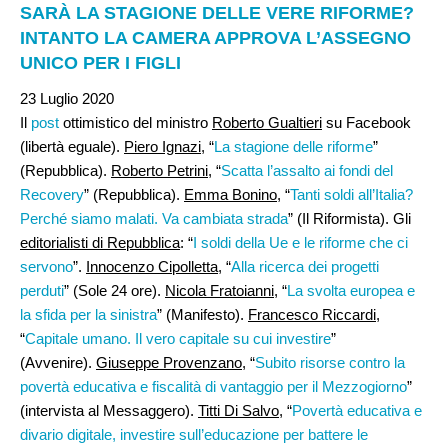
SARÀ LA STAGIONE DELLE VERE RIFORME?
INTANTO LA CAMERA APPROVA L’ASSEGNO
UNICO PER I FIGLI
23 Luglio 2020
Il
post
ottimistico del ministro
Roberto Gualtieri
su Facebook
(libertà eguale).
Piero Ignazi,
“
La stagione delle riforme
”
(Repubblica).
Roberto Petrini
, “
Scatta l’assalto ai fondi del
Recovery
” (Repubblica).
Emma Bonino
, “
Tanti soldi all’Italia?
Perché siamo malati. Va cambiata strada
” (Il Riformista). Gli
editorialisti di Repubblica
: “
I soldi della Ue e le riforme che ci
servono
”.
Innocenzo Cipolletta
, “
Alla ricerca dei progetti
perduti
” (Sole 24 ore).
Nicola Fratoianni,
“
La svolta europea e
la sfida per la sinistra
” (Manifesto).
Francesco Riccardi
,
“
Capitale umano. Il vero capitale su cui investire
”
(Avvenire).
Giuseppe Provenzano,
“
Subito risorse contro la
povertà educativa e fiscalità di vantaggio per il Mezzogiorno
”
(intervista al Messaggero).
Titti Di Salvo
, “
Povertà educativa e
divario digitale, investire sull’educazione per battere le