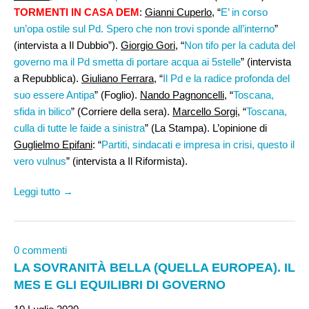
TORMENTI IN CASA DEM
:
Gianni Cuperlo
, “
E’ in corso
un’opa ostile sul Pd. Spero che non trovi sponde all’interno
”
(intervista a Il Dubbio”).
Giorgio Gori
, “
Non tifo per la caduta del
governo ma il Pd smetta di portare acqua ai 5stelle
” (intervista
a Repubblica).
Giuliano Ferrara
, “
Il Pd e la radice profonda del
suo essere Antipa
” (Foglio).
Nando Pagnoncelli
, “
Toscana,
sfida in bilico
” (Corriere della sera).
Marcello Sorgi,
“
Toscana,
culla di tutte le faide a sinistra
” (La Stampa). L’opinione di
Guglielmo Epifani
: “
Partiti, sindacati e impresa in crisi, questo il
vero vulnus
” (intervista a Il Riformista).
Leggi tutto →
0 commenti
LA SOVRANITÀ BELLA (QUELLA EUROPEA). IL
MES E GLI EQUILIBRI DI GOVERNO