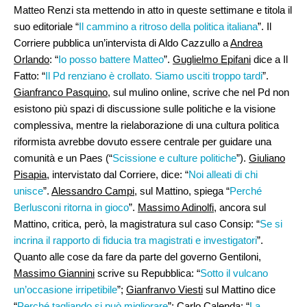
Matteo Renzi sta mettendo in atto in queste settimane e titola il
suo editoriale “
Il cammino a ritroso della politica italiana
”. Il
Corriere pubblica un’intervista di Aldo Cazzullo a
Andrea
Orlando
: “
Io posso battere Matteo
”.
Guglielmo Epifani
dice a Il
Fatto: “
Il Pd renziano è crollato. Siamo usciti troppo tardi
”.
Gianfranco Pasquino
, sul mulino online, scrive che nel Pd non
esistono più spazi di discussione sulle politiche e la visione
complessiva, mentre la rielaborazione di una cultura politica
riformista avrebbe dovuto essere centrale per guidare una
comunità e un Paes (“
Scissione e culture politiche
”).
Giuliano
Pisapia
, intervistato dal Corriere, dice: “
Noi alleati di chi
unisce
”.
Alessandro Campi
, sul Mattino, spiega “
Perché
Berlusconi ritorna in gioco
”.
Massimo Adinolfi
, ancora sul
Mattino, critica, però, la magistratura sul caso Consip: “
Se si
incrina il rapporto di fiducia tra magistrati e investigatori
”.
Quanto alle cose da fare da parte del governo Gentiloni,
Massimo Giannini
scrive su Repubblica: “
Sotto il vulcano
un’occasione irripetibile
”;
Gianfranvo Viesti
sul Mattino dice
“
Perché tagliando si può migliorare
”;
Carlo Calenda
: “
La