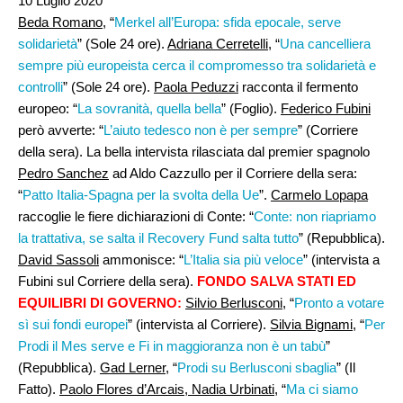
10 Luglio 2020
Beda Romano
, “
Merkel all’Europa: sfida epocale, serve
solidarietà
” (Sole 24 ore).
Adriana Cerretelli
, “
Una cancelliera
sempre più europeista cerca il compromesso tra solidarietà e
controlli
” (Sole 24 ore).
Paola Peduzzi
racconta il fermento
europeo: “
La sovranità, quella bella
” (Foglio).
Federico Fubini
però avverte: “
L’aiuto tedesco non è per sempre
” (Corriere
della sera). La bella intervista rilasciata dal premier spagnolo
Pedro Sanchez
ad Aldo Cazzullo per il Corriere della sera:
“
Patto Italia-Spagna per la svolta della Ue
”.
Carmelo Lopapa
raccoglie le fiere dichiarazioni di Conte: “
Conte: non riapriamo
la trattativa, se salta il Recovery Fund salta tutto
” (Repubblica).
David Sassoli
ammonisce: “
L’Italia sia più veloce
” (intervista a
Fubini sul Corriere della sera).
FONDO SALVA STATI ED
EQUILIBRI DI GOVERNO:
Silvio Berlusconi
, “
Pronto a votare
sì sui fondi europei
” (intervista al Corriere).
Silvia Bignami,
“
Per
Prodi il Mes serve e Fi in maggioranza non è un tabù
”
(Repubblica).
Gad Lerner
, “
Prodi su Berlusconi sbaglia
” (Il
Fatto).
Paolo Flores d’Arcais, Nadia Urbinati
, “
Ma ci siamo