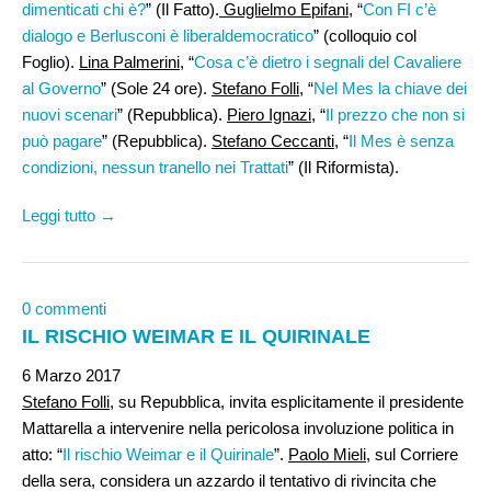
dimenticati chi è?
” (Il Fatto).
Guglielmo Epifani
, “
Con FI c’è
dialogo e Berlusconi è liberaldemocratico
” (colloquio col
Foglio).
Lina Palmerini
, “
Cosa c’è dietro i segnali del Cavaliere
al Governo
” (Sole 24 ore).
Stefano Folli,
“
Nel Mes la chiave dei
nuovi scenari
” (Repubblica).
Piero Ignazi
, “
Il prezzo che non si
può pagare
” (Repubblica).
Stefano Ceccanti
, “
Il Mes è senza
condizioni, nessun tranello nei Trattati
” (Il Riformista).
Leggi tutto →
0 commenti
IL RISCHIO WEIMAR E IL QUIRINALE
6 Marzo 2017
Stefano Folli
, su Repubblica, invita esplicitamente il presidente
Mattarella a intervenire nella pericolosa involuzione politica in
atto: “
Il rischio Weimar e il Quirinale
”.
Paolo Mieli
, sul Corriere
della sera, considera un azzardo il tentativo di rivincita che