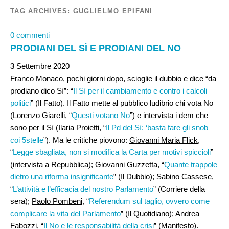
TAG ARCHIVES:
GUGLIELMO EPIFANI
0 commenti
PRODIANI DEL SÌ E PRODIANI DEL NO
3 Settembre 2020
Franco Monaco
, pochi giorni dopo, scioglie il dubbio e dice “da
prodiano dico Sì”: “
Il Sì per il cambiamento e contro i calcoli
politici
” (Il Fatto). Il Fatto mette al pubblico ludibrio chi vota No
(
Lorenzo Giarelli
, “
Questi votano No
”) e intervista i dem che
sono per il Sì (
Ilaria Proietti
, “
Il Pd del Sì: ‘basta fare gli snob
coi 5stelle
”). Ma le critiche piovono:
Giovanni Maria Flick
,
“
Legge sbagliata, non si modifica la Carta per motivi spiccioli
”
(intervista a Repubblica);
Giovanni Guzzetta
, “
Quante trappole
dietro una riforma insignificante
” (Il Dubbio);
Sabino Cassese
,
“
L’attività e l’efficacia del nostro Parlamento
” (Corriere della
sera);
Paolo Pombeni
, “
Referendum sul taglio, ovvero come
complicare la vita del Parlamento
” (Il Quotidiano);
Andrea
Fabozzi
, “
Il No e le responsabilità della crisi
” (Manifesto).