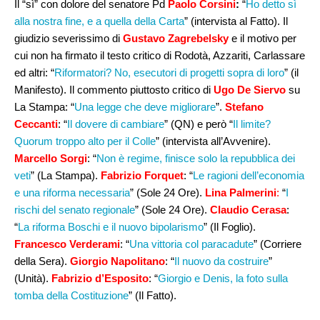
Il “sì” con dolore del senatore Pd
Paolo Corsini
:
“
Ho detto sì
alla nostra fine, e a quella della Carta
” (intervista al Fatto). Il
giudizio severissimo di
Gustavo Zagrebelsky
e il motivo per
cui non ha firmato il testo critico di Rodotà, Azzariti, Carlassare
ed altri: “
Riformatori? No, esecutori di progetti sopra di loro
” (il
Manifesto). Il commento piuttosto critico di
Ugo De Siervo
su
La Stampa: “
Una legge che deve migliorare
”.
Stefano
Ceccanti
: “
Il dovere di cambiare
” (QN) e però “
Il limite?
Quorum troppo alto per il Colle
” (intervista all’Avvenire).
Marcello Sorgi
: “
Non è regime, finisce solo la repubblica dei
veti
” (La Stampa).
Fabrizio Forquet
: “
Le ragioni dell’economia
e una riforma necessaria
” (Sole 24 Ore).
Lina Palmerini
:
“
I
rischi del senato regionale
” (Sole 24 Ore).
Claudio Cerasa
:
“
La riforma Boschi e il nuovo bipolarismo
” (Il Foglio).
Francesco Verderami
: “
Una vittoria col paracadute
” (Corriere
della Sera).
Giorgio Napolitano
: “
Il nuovo da costruire
”
(Unità).
Fabrizio d’Esposito
: “
Giorgio e Denis, la foto sulla
tomba della Costituzione
” (Il Fatto).