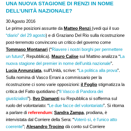
UNA NUOVA STAGIONE DI RENZI IN NOME
DELL’UNITÀ NAZIONALE?
30 Agosto 2016
Le prime posizioni assunte da
Matteo Renzi
(vedi qui il suo
“diario” del 29 agosto
) e di Graziano Del Rio sulla ricostruzione
post-terremoto convincono un critico del governo come
Tommaso Montanari
(“
Riavere i nostri borghi per permettere
un futuro
”, Repubblica).
Mauro Calise
sul Mattino analizza “
La
nuova stagione del premier in nome dell’unità nazionale
”.
Lucia Annunziata
, sull’Unità, scrive: “
La politica alla prova
”.
Sulla nomina di Vasco Errani a commissario per la
ricostruzione ci sono varie opposizioni:
il Foglio
stigmatizza la
critica del Fatto quotidiano (“
Il Vasco di Pandora dei
giustizialisti
”).
Ilvo Diamanti
su Repubblica si sofferma sul
ruolo del volontariato: “
Le due facce del volontariato
”. Si ritorna
a parlare di
referendum
:
Sandra Zampa
, prodiana, è
intervistata dal Corriere della Sera: “
Voterò sì, è l’unico atto
coerente
”;
Alesandro Trocino
dà conto sul Corriere