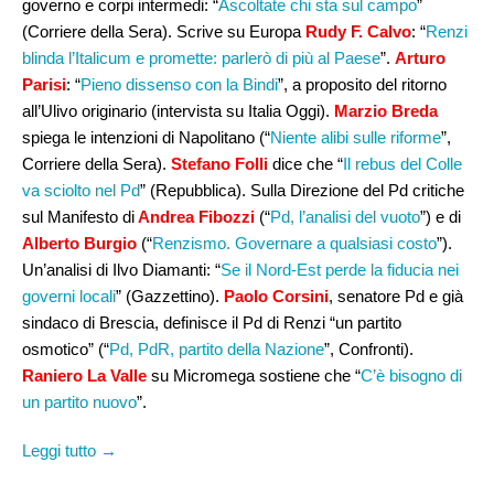
governo e corpi intermedi: “
Ascoltate chi sta sul campo
”
(Corriere della Sera). Scrive su Europa
Rudy F. Calvo
: “
Renzi
blinda l’Italicum e promette: parlerò di più al Paese
”.
Arturo
Parisi
: “
Pieno dissenso con la Bindi
”, a proposito del ritorno
all’Ulivo originario (intervista su Italia Oggi).
Marzio Breda
spiega le intenzioni di Napolitano (“
Niente alibi sulle riforme
”,
Corriere della Sera).
Stefano Folli
dice che “
Il rebus del Colle
va sciolto nel Pd
” (Repubblica). Sulla Direzione del Pd critiche
sul Manifesto di
Andrea Fibozzi
(“
Pd, l’analisi del vuoto
”) e di
Alberto Burgio
(“
Renzismo. Governare a qualsiasi costo
”).
Un’analisi di Ilvo Diamanti: “
Se il Nord-Est perde la fiducia nei
governi locali
” (Gazzettino).
Paolo Corsini
, senatore Pd e già
sindaco di Brescia, definisce il Pd di Renzi “un partito
osmotico” (“
Pd, PdR, partito della Nazione
”, Confronti).
Raniero La Valle
su Micromega sostiene che “
C’è bisogno di
un partito nuovo
”.
Leggi tutto →