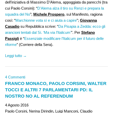
dell’iniziativa di Massimo D’Alema, appoggiata da parecchi (tra
cui Paolo Corsini): “
D’Alema alza il tiro su Renzi e prepara la
squadra del No
”;
Michele Prospero
, sul Manifesto, ragiona
così: “
Marchionne vota sì e ci aiuta a capire
”;
Giovanna
Casadio
su Repubblica scrive: “
Da Pisapia a Zedda: ecco gli
arancioni tentati dal Sì. ‘Ma via l’Italicum’
”. Per
Stefano
Passigli
è “
Essenziale modificare l’Italicum per il futuro delle
riforme
” (Corriere della Sera).
Leggi tutto →
4 Commenti
FRANCO MONACO, PAOLO CORSINI, WALTER
TOCCI E ALTRI 7 PARLAMENTARI PD: IL
NOSTRO NO AL REFERENDUM
4 Agosto 2016
Paolo Corsini, Nerina Dirindin, Luigi Manconi, Claudio