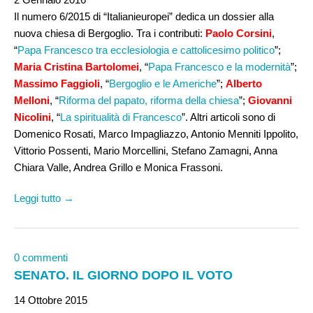
Il numero 6/2015 di “Italianieuropei” dedica un dossier alla
nuova chiesa di Bergoglio. Tra i contributi:
Paolo Corsini
,
“
Papa Francesco tra ecclesiologia e cattolicesimo politico
”;
Maria Cristina Bartolomei
, “
Papa Francesco e la modernità
”;
Massimo Faggioli
, “
Bergoglio e le Americhe
”;
Alberto
Melloni
, “
Riforma del papato, riforma della chiesa
”;
Giovanni
Nicolini
, “
La spiritualità di Francesco
”. Altri articoli sono di
Domenico Rosati, Marco Impagliazzo, Antonio Menniti Ippolito,
Vittorio Possenti, Mario Morcellini, Stefano Zamagni, Anna
Chiara Valle, Andrea Grillo e Monica Frassoni.
Leggi tutto →
0 commenti
SENATO. IL GIORNO DOPO IL VOTO
14 Ottobre 2015