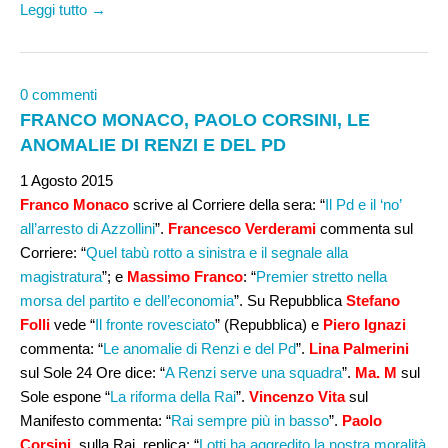
Leggi tutto →
0 commenti
FRANCO MONACO, PAOLO CORSINI, LE
ANOMALIE DI RENZI E DEL PD
1 Agosto 2015
Franco Monaco
scrive al Corriere della sera: “
Il Pd e il ‘no’
all’arresto di Azzollini
”.
Francesco Verderami
commenta sul
Corriere: “
Quel tabù rotto a sinistra e il segnale alla
magistratura
”; e
Massimo Franco
: “
Premier stretto nella
morsa del partito e dell’economia
”. Su Repubblica
Stefano
Folli
vede “
Il fronte rovesciato
” (Repubblica) e
Piero Ignazi
commenta: “
Le anomalie di Renzi e del Pd
”.
Lina Palmerini
sul Sole 24 Ore dice: “
A Renzi serve una squadra
”.
Ma. M
sul
Sole espone “
La riforma della Rai
”.
Vincenzo Vita
sul
Manifesto commenta: “
Rai sempre più in basso
”.
Paolo
Corsini
, sulla Rai, replica: “
Lotti ha aggredito la nostra moralità