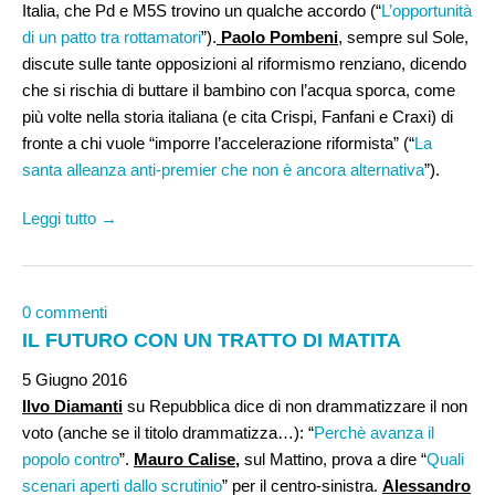
Italia, che Pd e M5S trovino un qualche accordo (“
L’opportunità
di un patto tra rottamatori
”).
Paolo Pombeni
, sempre sul Sole,
discute sulle tante opposizioni al riformismo renziano, dicendo
che si rischia di buttare il bambino con l’acqua sporca, come
più volte nella storia italiana (e cita Crispi, Fanfani e Craxi) di
fronte a chi vuole “imporre l’accelerazione riformista” (“
La
santa alleanza anti-premier che non è ancora alternativa
”).
Leggi tutto →
0 commenti
IL FUTURO CON UN TRATTO DI MATITA
5 Giugno 2016
Ilvo Diamanti
su Repubblica dice di non drammatizzare il non
voto (anche se il titolo drammatizza…): “
Perchè avanza il
popolo contro
”.
Mauro Calise,
sul Mattino, prova a dire “
Quali
scenari aperti dallo scrutinio
” per il centro-sinistra.
Alessandro