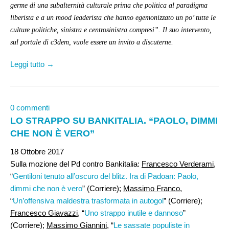
germe di una subalternità culturale prima che politica al paradigma
liberista e a un mood leaderista che hanno egemonizzato un po’ tutte le
culture politiche, sinistra e centrosinistra compresi”. Il suo intervento,
sul portale di c3dem, vuole essere un invito a discuterne.
Leggi tutto →
0 commenti
LO STRAPPO SU BANKITALIA. “PAOLO, DIMMI
CHE NON È VERO”
18 Ottobre 2017
Sulla mozione del Pd contro Bankitalia:
Francesco Verderami
,
“
Gentiloni tenuto all’oscuro del blitz. Ira di Padoan: Paolo,
dimmi che non è vero
” (Corriere);
Massimo Franco
,
“
Un’offensiva maldestra trasformata in autogol
” (Corriere);
Francesco Giavazzi
, “
Uno strappo inutile e dannoso
”
(Corriere);
Massimo Giannini
, “
Le sassate populiste in