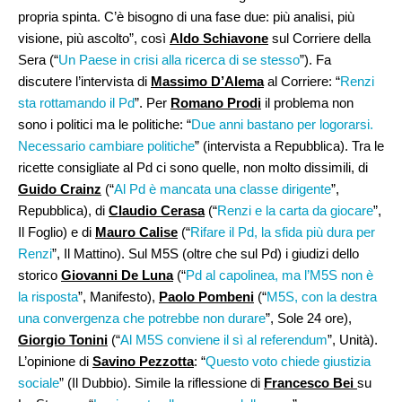
propria spinta. C’è bisogno di una fase due: più analisi, più
visione, più ascolto”, così
Aldo Schiavone
sul Corriere della
Sera (“
Un Paese in crisi alla ricerca di se stesso
”). Fa
discutere l’intervista di
Massimo D’Alema
al Corriere: “
Renzi
sta rottamando il Pd
”. Per
Romano Prodi
il problema non
sono i politici ma le politiche: “
Due anni bastano per logorarsi.
Necessario cambiare politiche
” (intervista a Repubblica). Tra le
ricette consigliate al Pd ci sono quelle, non molto dissimili, di
Guido Crainz
(“
Al Pd è mancata una classe dirigente
”,
Repubblica), di
Claudio Cerasa
(“
Renzi e la carta da giocare
”,
Il Foglio) e di
Mauro Calise
(“
Rifare il Pd, la sfida più dura per
Renzi
”, Il Mattino). Sul M5S (oltre che sul Pd) i giudizi dello
storico
Giovanni De Luna
(“
Pd al capolinea, ma l’M5S non è
la risposta
”, Manifesto),
Paolo Pombeni
(“
M5S, con la destra
una convergenza che potrebbe non durare
”, Sole 24 ore),
Giorgio Tonini
(“
Al M5S conviene il sì al referendum
”, Unità).
L’opinione di
Savino Pezzotta
: “
Questo voto chiede giustizia
sociale
” (Il Dubbio). Simile la riflessione di
Francesco Bei
su