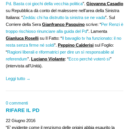
Pd. Basta coi giochi della vecchia politica
”.
Giovanna Casadio
su Repubblica dà conto del malessere nell’area della Sinistra
Italiana: “
Zedda: chi ha distrutto la sinistra se ne vada
”. Sul
Corriere della Sera
Gianfranco Pasquino
scrive: “
Per Renzi è
troppo rischioso rinunciare alla guida del Pd
”. Lamenta
Gianluca Roselli
su Il Fatto: “
Il bavaglio tv ha funzionato: il no
resta senza firme né soldi
”.
Peppino Calderisi
sul Foglio:
“
Ragioni liberali e riformatrici per dire un sì responsabile al
referendum
”.
Luciano Violante
: “
Ecco perché voterò sì
”
(intervista all’Unità).
Leggi tutto →
0 commenti
RIFARE IL PD
22 Giugno 2016
“E’ evidente come il renzismo delle origini abbia esaurito la