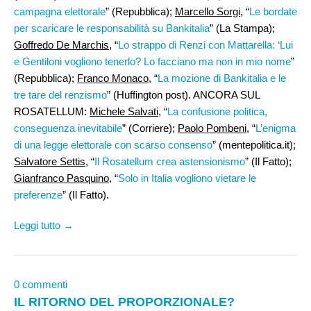
campagna elettorale
” (Repubblica);
Marcello Sorgi
, “
Le bordate
per scaricare le responsabilità su Bankitalia
” (La Stampa);
Goffredo De Marchis
, “
Lo strappo di Renzi con Mattarella: ‘Lui
e Gentiloni vogliono tenerlo? Lo facciano ma non in mio nome
”
(Repubblica);
Franco Monaco
, “
La mozione di Bankitalia e le
tre tare del renzismo
” (Huffington post). ANCORA SUL
ROSATELLUM:
Michele Salvati
, “
La confusione politica,
conseguenza inevitabile
” (Corriere);
Paolo Pombeni
, “
L’enigma
di una legge elettorale con scarso consenso
” (mentepolitica.it);
Salvatore Settis
, “
Il Rosatellum crea astensionismo
” (Il Fatto);
Gianfranco Pasquino
, “
Solo in Italia vogliono vietare le
preferenze
” (Il Fatto).
Leggi tutto →
0 commenti
IL RITORNO DEL PROPORZIONALE?