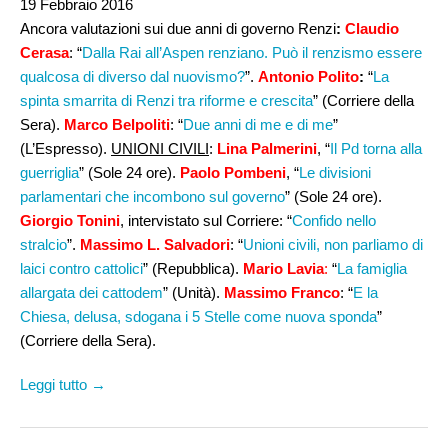
19 Febbraio 2016
Ancora valutazioni sui due anni di governo Renzi
:
Claudio
Cerasa
: “
Dalla Rai all’Aspen renziano. Può il renzismo essere
qualcosa di diverso dal nuovismo?
”.
Antonio Polito
:
“
La
spinta smarrita di Renzi tra riforme e crescita
” (Corriere della
Sera).
Marco Belpoliti
: “
Due anni di me e di me
”
(L’Espresso).
UNIONI CIVILI
:
Lina Palmerini
, “
Il Pd torna alla
guerriglia
” (Sole 24 ore).
Paolo Pombeni
, “
Le divisioni
parlamentari che incombono sul governo
” (Sole 24 ore).
Giorgio Tonini
, intervistato sul Corriere: “
Confido nello
stralcio
”.
Massimo L. Salvadori
: “
Unioni civili, non parliamo di
laici contro cattolici
” (Repubblica).
Mario Lavia
:
“
La famiglia
allargata dei cattodem
” (Unità).
Massimo Franco
: “
E la
Chiesa, delusa, sdogana i 5 Stelle come nuova sponda
”
(Corriere della Sera).
Leggi tutto →