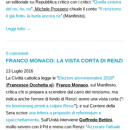
un editoriale su Repubblica critico con i critici: “
Quella sinistra
del no, no, no
”.
Michele Prospero
chiude il conto: “
Il renzismo
è già finito, la burla ancora no
” (Manifesto).
Leggi tutto →
0 commenti
FRANCO MONACO: LA VISTA CORTA DI RENZI
13 Luglio 2016
La Civiltà cattolica legge le “
Elezioni amministrative 2016
”
(
Francesco Occhetta sj
).
Franco Monaco
, sul Manifesto,
critica chi si prepara a scendere dal carro del renzismo, ma
indica anche l’errore di fondo di Renzi: avere una vista corta (“
I
tre boomerang pronti a colpire Renzi
”); e sul Corriere della
Sera scrive
una lettera a proposito di referendum e
spacchettamento
. Sull’Unità interviene
Goffredo Bettini
,
molto severo con il Pd e meno con Renzi: “
Azzerare l’attuale