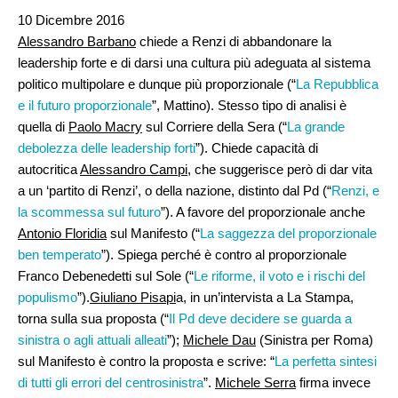
10 Dicembre 2016
Alessandro Barbano
chiede a Renzi di abbandonare la
leadership forte e di darsi una cultura più adeguata al sistema
politico multipolare e dunque più proporzionale (“
La Repubblica
e il futuro proporzionale
”, Mattino). Stesso tipo di analisi è
quella di
Paolo Macry
sul Corriere della Sera (“
La grande
debolezza delle leadership forti
”). Chiede capacità di
autocritica
Alessandro Campi
, che suggerisce però di dar vita
a un ‘partito di Renzi’, o della nazione, distinto dal Pd (“
Renzi, e
la scommessa sul futuro
”). A favore del proporzionale anche
Antonio Floridia
sul Manifesto (“
La saggezza del proporzionale
ben temperato
”). Spiega perché è contro al proporzionale
Franco Debenedetti sul Sole (“
Le riforme, il voto e i rischi del
populismo
”).
Giuliano Pisapi
a, in un’intervista a La Stampa,
torna sulla sua proposta (“
Il Pd deve decidere se guarda a
sinistra o agli attuali alleati
”);
Michele Dau
(Sinistra per Roma)
sul Manifesto è contro la proposta e scrive: “
La perfetta sintesi
di tutti gli errori del centrosinistra
”.
Michele Serra
firma invece